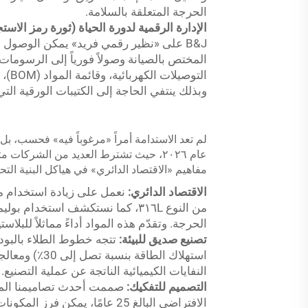
الحرجة المتعلقة بالسلامة.
الإدارة الرقمية لدورة الحياة (ثورة رمز الاست
التو
وبذلك ينتفي الحاجة إلى الكتيبات الورقية التي غ
عام ٢٠٢٦، حيث تشترط العديد من الشركا
مفاهيم «الاقتصاد الدائري» في هياكل البنية التحت
الاقتصاد الدائري:
نعمل على زيادة استخدام موا
من النوع ٣١٦L، كما نستكشف استخد
الحرجة. وتقدّم هذه المواد أداءً مماثلاً للبلاس
تصنيع صديق للبيئة:
استهلاك الطاق
النفايات الكيميائية الناتجة عن عملية التصنيع.
التصميم للتفكيك:
صممت أحدث تصاميمنا المعي
الافتراضي البالغ 25 عامًا، يمك