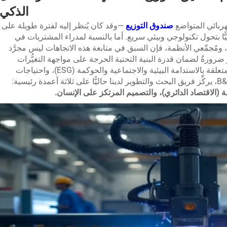
الذكي
صندوق التوزيع
—وقد كان يُنظر إليه لفترة طويلة على
ًّا بتحول تكنولوجي وبيئي سريع. أما بالنسبة لمدراء المشتريات في
ين الكهربائيين، ومُجمِّعي الأنظمة، فإن السبق في متابعة هذه الاتجاهات ليس مجرَّد
 ضرورةٌ لضمان قدرة البنية التحتية الحرجة على مواجهة التغيُّرات
المستقبلية في اللوائح التنظيمية، والمتطلبات المتعلقة بالاستدامة البيئية والاجتماعية والحوكمة (ESG)، واحتياجات