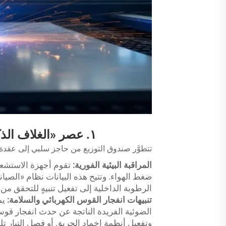
١. عصر «الغلاف الذكي» (التكامل مع إنترنت الأشياء الصناعي IIoT)
تتطوَّر صندوق التوزيع من حاجز سلبي إلى عقدة نش
المراقبة البيئية الفورية:
تقوم أجهزة الاستشعار
ضغط الهواء. وتتيح هذه البيانات نظام «الصيا
الرطوبة الداخلية إلى تفعيل تنبيهٍ للتحقق م
تنبيهات انفجار القوس الكهربائي والسلامة:
يم
الضوئية الفريدة الناتجة عن حدث انفجار قوس
وتفعيل أنظمة إخماد الحريق أو فصل التيار تل