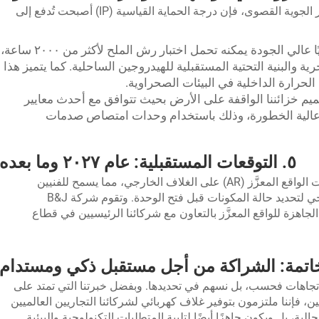
وبما أن تغير المناخ يؤدي إلى تزايد تكرار الظواهر الجوية القصوى، فإن درجة الحماية القياسية (IP) أصبحت تُدفع إلى
نحن نطور طلاءً معماريًا عالي الجودة يمكنه تحمل اختبار رش الملح لأكثر من ٢٠٠٠ ساعة،
 والبنية التحتية المستقبلية للهيدروجين الساحلية. كما يتميز هذا
لحرارة الداخلية في البيئات الصحراوية.
يم خزائننا الواقفة على الأرض بحيث تتوافق مع أحدث معايير
ق عالية الخطورة، وذلك باستخدام وحدات امتصاص صدمات
٥. التوقعات المستقبلية: عام ٢٠٢٧ وما بعده
وبالنظر إلى ما بعد عام ٢٠٢٧، نتوقع دمج علامات الواقع المعزَّز (AR) على الغلاف الخارجي، مما يسمح للفنيين
«بالرؤية عبر» الباب المعدني باستخدام جهاز لوحي لتحديد حالة المكونات قبل فتح الوحدة. وتقوم شركة B&J
الأغلفة الجاهزة للواقع المعزَّز بالتعاون مع شركائنا الرئيسيين في قطاع
اتمة: الشراكة من أجل مستقبل ذكي ومستدام
استجابة للاتجاهات فحسب، بل نسهم في تحديدها. وبفضل خبرتنا التي تمتد على
لصين، فإننا ملتزمون بتوفير غلاف كهربائي لشركائنا التجاريين العالميين
ر الحالية، بل ويكون جاهزًا أيضًا لتلبية المتطلبات التكنولوجية والبيئية