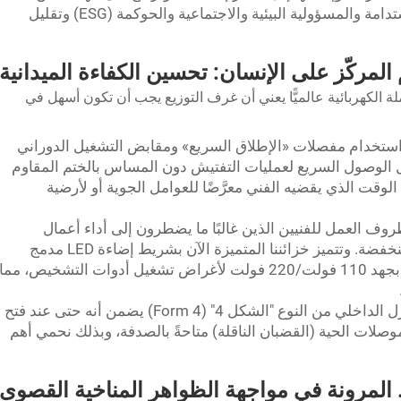
داعمةً بذلك أهداف مؤسستكم في مجال الاستدامة والمسؤولية البيئية والاجتماعية والحوكمة (ESG) وتقليل
ة الكهربائية عالميًّا يعني أن غرف التوزيع يجب أن تكون أسهل في
استخدام مفصلات «الإطلاق السريع» ومقابض التشغيل الدوراني
يل الوصول السريع لعمليات التفتيش دون المساس بالختم المقاوم
جة IP66. وهذا يقلل من الوقت الذي يقضيه الفني معرَّضًا للعوامل الجوية أو لأرضية
ف العمل للفنيين الذين غالبًا ما يضطرون إلى أداء أعمال
الصيانة في البيئات الصناعية ذات الإضاءة المنخفضة. وتتميز خزائننا المتميزة الآن بشريط إضاءة LED مدمج
منخفض الاستهلاك، ومقابس كهربائية داخلية بجهد 110 فولت/220 فولت لأغراض تشغيل أدوات التشخيص، مما
التركيز المتزايد على العزل الداخلي من النوع "الشكل 4" (Form 4) يضمن أنه حتى عند فتح
موصلات الحية (القضبان الناقلة) متاحةً بالصدفة، وبذلك نحمي أهم