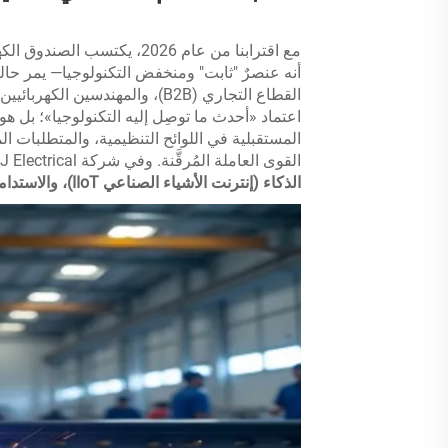
مع اقترابنا من عام 2026، يكتسب الصندوق الكهربائي المتواضع
أنه عنصرٌ "ثابت" ومنخفض التكنولوجيا— يمر حالي
القطاع التجاري (B2B)، والمهندس
اعتماد «أحدث ما توصِل إليه التكنولوجيا»؛ بل هو
القوى العاملة المُرقَّنة. وفي شركة B&J Electrical، يركِّز فريق البحث والتطوير لدينا حاليًّا على ثلاثة أعمدة رئيسية:
الذكاء (إنترنت الأشياء الصناعي IIoT)، والاستدامة (الاقتصاد الدائري)، والتصميم المرتكز على الإنسان.