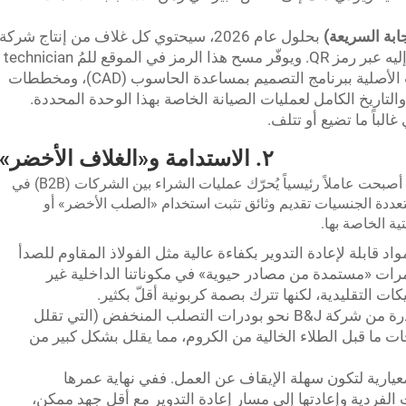
جابة السريعة)
بحلول عام 2026، سيحتوي كل غلاف من إنتاج شركة
B&J على «نظير رقمي فريد» يمكن الوصول إليه عبر رمز QR. ويوفّر مسح هذا الرمز في الموقع للمُ technician
المختص بالصيانة وصولاً فورياً إلى الرسومات الأصلية ببرنامج التصميم بمساعدة الحاسوب (CAD)، ومخططات
صيلات الكهربائية، وقائمة المواد (BOM)، والتاريخ الكامل لعمليات الصيانة الخاصة بهذا الوحدة المحددة.
الباً ما تضيع أو تتلف.
٢. الاستدامة و«الغلاف الأخضر»
لم تعد الاستدامة أمراً «مرغوباً فيه» فحسب، بل أصبحت عاملاً رئيسياً يُحرّك عمليات الشراء بين الشركات (B2B) في
ت متعددة الجنسيات تقديم وثائق تثبت استخدام «الصلب الأخضر» أو
ية الخاصة بها.
د قابلة لإعادة التدوير بكفاءة عالية مثل الفولاذ المقاوم للصدأ
ام بوليمرات «مستمدة من مصادر حيوية» في مكوناتنا الداخلية غير
تيكات التقليدية، لكنها تترك بصمة كربونية أقلّ بكثير.
تتجه خطوط الطلاء بالبودرة من شركة B&J نحو بودرات التصلب المنخفض (التي تقلل
ة بنسبة تصل إلى 30٪) ومعالجات ما قبل الطلاء الخالية من الكروم، مما يقلل بشكل كبير من
ارية لتكون سهلة الإيقاف عن العمل. ففي نهاية عمرها
ن فرز المكونات الفردية وإعادتها إلى مسار إعادة التدوير مع أقل جهد ممكن،