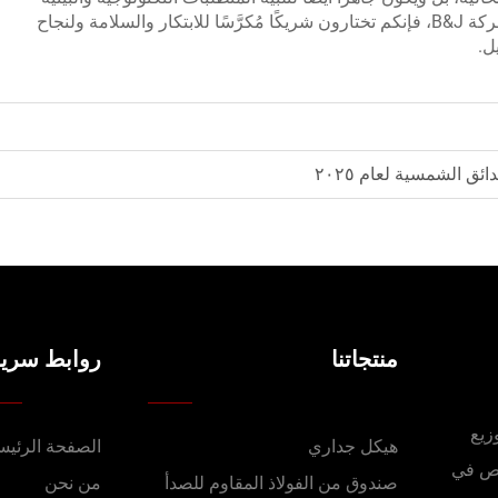
المُتوقَّعة في عام 2026 وما بعده. وباختياركم شركة B&J، فإنكم تختارون شريكًا مُكرَّسًا للابتكار والسلامة ولنجاح
ل.
منتجاتنا
روابط سريع
. صناديق توزيع
هيكل جداري
الصفحة الرئيس
صص في
صندوق من الفولاذ المقاوم للصدأ
من نحن