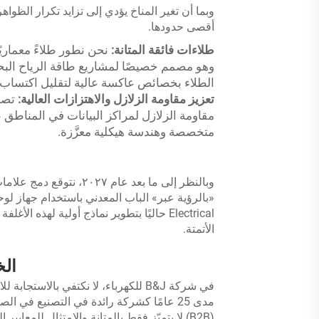
أقصى حدودها.
طلاءات فائقة المتانة:
وهو مصمم خصيصًا لمشاريع طاقة الرياح البحرية
الطلاء بخصائص عاكسة عالية لتقليل اكتساب ا
تعزيز مقاومة الزلازل والاهتزازات العالية:
تصم
مقاومة الزلازل لمراكز البيانات في المناط
متخصصة وهندسة هيكلية معزَّزة.
Electrical حاليًا بتطوير نماذج أولية لهذه 
الأتمتة.
الخ
في شركة B&J للكهرباء، لا نكتفي بال
مدى 25 عامًا كشركة رائدة في التصنيع في ا
(B2B) لا يتميّز فقط بالمتانة والامتثال للمعايي