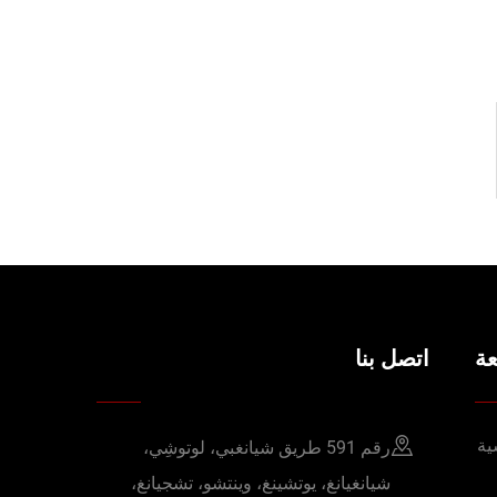
ة
اتصل بنا
ية
رقم 591 طريق شيانغبي، لوتوشِي،
شيانغيانغ، يوتشينغ، وينتشو، تشجيانغ،