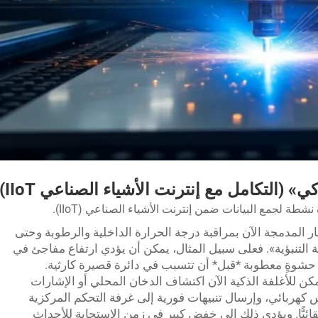
طة لجمع البيانات ضمن إنترنت الأشياء الصناعي (IIoT).
 المدمجة الآن بمراقبة درجة الحرارة الداخلية والرطوبة وحتى
نة التنبؤية». فعلى سبيل المثال، يمكن أن يؤدي ارتفاع مفاجئ في
ن حشوةٍ معطوبة *قبل* أن تتسبب في دائرة قصيرة كارثية.
كن للأغلفة الذكية الآن اكتشاف الدخان المحلي أو الإشارات
 كهربائي، وإرسال تنبيهات فورية إلى غرفة التحكم المركزية
قائيًّا. ويؤدي ذلك إلى خفض كبير في زمن الاستجابة للأحداث