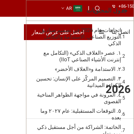
+86-15
|
AR
جدول المحتويات
اتجاهات عام 2026 في تصميم صناديق
اتصل بنا
احصل على عرض أسعار
التوزيع الصناعي: الاستدامة والتكامل
الذكي
١. عصر «الغلاف الذكي» (التكامل مع
إنترنت الأشياء الصناعي IIoT)
٢. الاستدامة و«الغلاف الأخضر»
٣. التصميم المركّز على الإنسان: تحسين
الكفاءة الميدانية
٤. المرونة في مواجهة الظواهر المناخية
القصوى
٥. التوقعات المستقبلية: عام ٢٠٢٧ وما
بعده
الخاتمة: الشراكة من أجل مستقبل ذكي
ومستدام