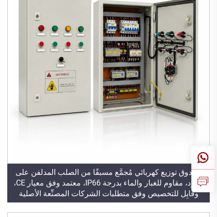
صندوق توزيع كهربائي مُجمَّع مسبقًا من الصلب المدلفن على
البارد، مقاوم للغبار والماء بدرجة IP66، معتمد وفق معيار CE،
وقابِل للتخصيص وفق متطلبات الشركات المصنِّعة الأصلية
(OEM) والشركات المصنِّعة حسب التصميم (ODM) لأغراض
أتمتة المصانع