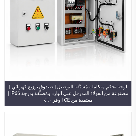
لوحة تحكم متكاملة مُسبَّقة التوصيل | صندوق توزيع كهربائي |
مصنوعة من الفولاذ المدرفل على البارد ومُصنَّفة بدرجة IP66 |
معتمدة من CE | وفر ٦٠٪