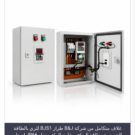
غلاف متكامل من شركة B&J طراز BJS1 للري بالطاقة
الشمسية وطاقة الرياح، مقاوم للماء بمعيار IP66، إصدار