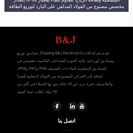
مخصص مصنوع من الفولاذ المدلفن على البارد لتوزيع الطاقة
تقدم شركة Zhejiang B&J Electrical Co.,Ltd. صناديق توزيع
وصناديق كهربائية عالية الجودة للصناعات العالمية. تتخصص في
الصناديق المقاومة للماء ذات التصنيف IP66 وIP67 وIP68،
إضافة إلى الخزائن المصنوعة من الفولاذ المقاوم للصدأ
والبلاستيك. خبرة تزيد عن 25 عامًا. يثق بها العملاء في أكثر من
50 دولة. اطلب عينة اليوم.
اتصل بنا