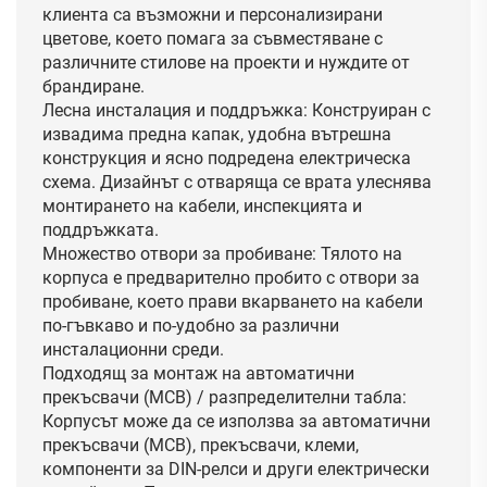
клиента са възможни и персонализирани
цветове, което помага за съвместяване с
различните стилове на проекти и нуждите от
брандиране.
Лесна инсталация и поддръжка: Конструиран с
извадима предна капак, удобна вътрешна
конструкция и ясно подредена електрическа
схема. Дизайнът с отваряща се врата улеснява
монтирането на кабели, инспекцията и
поддръжката.
Множество отвори за пробиване: Тялото на
корпуса е предварително пробито с отвори за
пробиване, което прави вкарването на кабели
по-гъвкаво и по-удобно за различни
инсталационни среди.
Подходящ за монтаж на автоматични
прекъсвачи (MCB) / разпределителни табла:
Корпусът може да се използва за автоматични
прекъсвачи (MCB), прекъсвачи, клеми,
компоненти за DIN-релси и други електрически