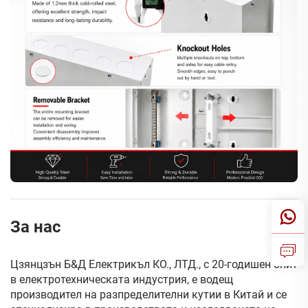
За нас
Цзянцзън Б&Д Електрикъл КО., ЛТД., с 20-годишен опит
в електротехническата индустрия, е водещ
производител на разпределителни кутии в Китай и се