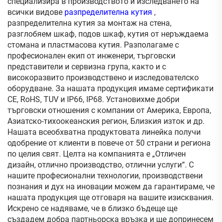
специализира в производството и изследването на
всички видове
разпределителна кутия
,
разпределителна кутия за монтаж на стена,
разглобяем шкаф, подов шкаф, кутия от неръждаема
стомана и пластмасова кутия. Разполагаме с
професионален екип от инженери, търговски
представители и сервизна група, както и с
високоразвито производствено и изследователско
оборудване. За нашата продукция имаме сертификати
CE, RoHS, TUV и IP66, IP68. Установихме добри
търговски отношения с компании от Америка, Европа,
Азиатско-тихоокеанския регион, Близкия изток и др.
Нашата всеобхватна продуктовата линейка получи
одобрение от клиенти в повече от 50 страни и региона
по целия свят. Целта на компанията е „Отличен
дизайн, отлично производство, отлични услуги“. С
нашите професионални технологии, производствени
познания и дух на иновации можем да гарантираме, че
нашата продукция ще отговаря на вашите изисквания.
Искрено се надяваме, че в близко бъдеще ще
създадем добра партньорска връзка и ще допринесем