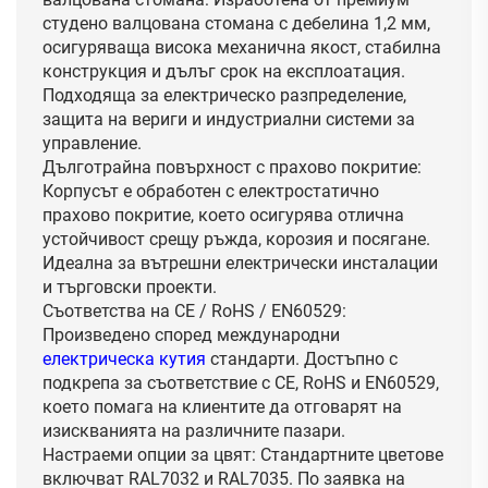
студено валцована стомана с дебелина 1,2 мм,
осигуряваща висока механична якост, стабилна
конструкция и дълъг срок на експлоатация.
Подходяща за електрическо разпределение,
защита на вериги и индустриални системи за
управление.
Дълготрайна повърхност с прахово покритие:
Корпусът е обработен с електростатично
прахово покритие, което осигурява отлична
устойчивост срещу ръжда, корозия и посягане.
Идеална за вътрешни електрически инсталации
и търговски проекти.
Съответства на CE / RoHS / EN60529:
Произведено според международни
електрическа кутия
стандарти. Достъпно с
подкрепа за съответствие с CE, RoHS и EN60529,
което помага на клиентите да отговарят на
изискванията на различните пазари.
Настраеми опции за цвят: Стандартните цветове
включват RAL7032 и RAL7035. По заявка на