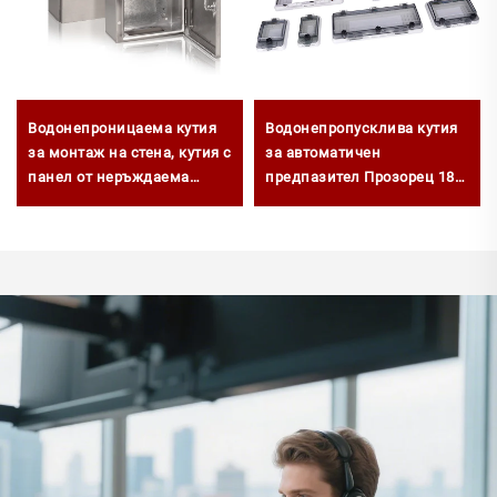
Водонепроницаема кутия
Водонепропусклива кутия
за монтаж на стена, кутия с
за автоматичен
панел от неръждаема
предпазител Прозорец 18
стомана IP66 за външно
пъти Ip67 Прозрачен
използване
прозорец за защита на
контактите Капак