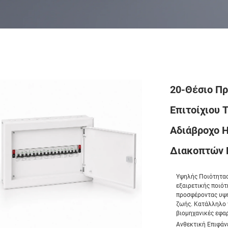
20-Θέσιο Πρ
Επιτοίχιου 
Αδιάβροχο Η
Διακοπτών
Υψηλής Ποιότητας
εξαιρετικής ποιό
προσφέροντας υψη
ζωής. Κατάλληλο 
βιομηχανικές εφα
Ανθεκτική Επιφάνε