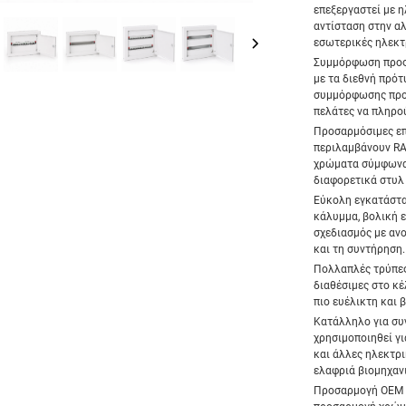
επεξεργαστεί με 
αντίσταση στην αλ
εσωτερικές ηλεκτρ
Συμμόρφωση προς
με τα διεθνή πρότ
συμμόρφωσης προς
πελάτες να πληρο
Προσαρμόσιμες ε
περιλαμβάνουν RA
χρώματα σύμφωνα 
διαφορετικά στυλ 
Εύκολη εγκατάστα
κάλυμμα, βολική 
σχεδιασμός με αν
και τη συντήρηση.
Πολλαπλές τρύπες
διαθέσιμες στο κ
πιο ευέλικτη και 
Κατάλληλο για συ
χρησιμοποιηθεί γι
και άλλες ηλεκτρι
ελαφριά βιομηχαν
Προσαρμογή OEM /