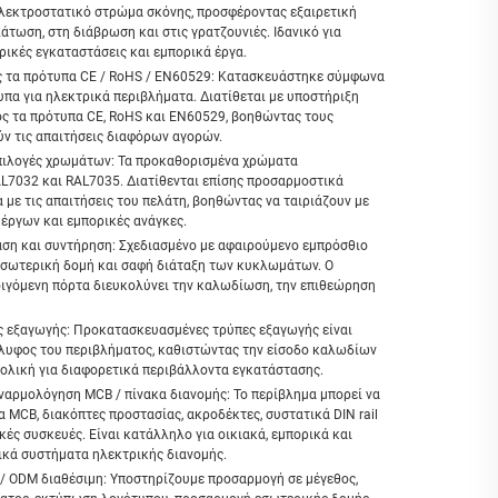
ηλεκτροστατικό στρώμα σκόνης, προσφέροντας εξαιρετική
άτωση, στη διάβρωση και στις γρατζουνιές. Ιδανικό για
ικές εγκαταστάσεις και εμπορικά έργα.
 τα πρότυπα CE / RoHS / EN60529: Κατασκευάστηκε σύμφωνα
υπα για ηλεκτρικά περιβλήματα. Διατίθεται με υποστήριξη
 τα πρότυπα CE, RoHS και EN60529, βοηθώντας τους
ύν τις απαιτήσεις διαφόρων αγορών.
πιλογές χρωμάτων: Τα προκαθορισμένα χρώματα
L7032 και RAL7035. Διατίθενται επίσης προσαρμοστικά
με τις απαιτήσεις του πελάτη, βοηθώντας να ταιριάζουν με
έργων και εμπορικές ανάγκες.
ση και συντήρηση: Σχεδιασμένο με αφαιρούμενο εμπρόσθιο
εσωτερική δομή και σαφή διάταξη των κυκλωμάτων. Ο
οιγόμενη πόρτα διευκολύνει την καλωδίωση, την επιθεώρηση
 εξαγωγής: Προκατασκευασμένες τρύπες εξαγωγής είναι
έλυφος του περιβλήματος, καθιστώντας την είσοδο καλωδίων
βολική για διαφορετικά περιβάλλοντα εγκατάστασης.
ναρμολόγηση MCB / πίνακα διανομής: Το περίβλημα μπορεί να
α MCB, διακόπτες προστασίας, ακροδέκτες, συστατικά DIN rail
κές συσκευές. Είναι κατάλληλο για οικιακά, εμπορικά και
ικά συστήματα ηλεκτρικής διανομής.
 ODM διαθέσιμη: Υποστηρίζουμε προσαρμογή σε μέγεθος,