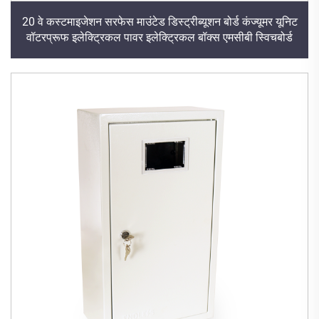
20 वे कस्टमाइजेशन सरफेस माउंटेड डिस्ट्रीब्यूशन बोर्ड कंज्यूमर यूनिट
वॉटरप्रूफ इलेक्ट्रिकल पावर इलेक्ट्रिकल बॉक्स एमसीबी स्विचबोर्ड