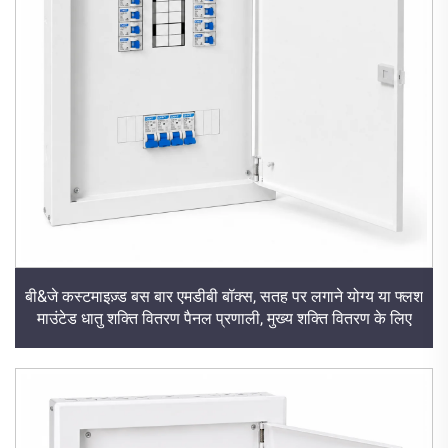
बी&जे कस्टमाइज़्ड बस बार एमडीबी बॉक्स, सतह पर लगाने योग्य या फ्लश
माउंटेड धातु शक्ति वितरण पैनल प्रणाली, मुख्य शक्ति वितरण के लिए