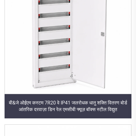
बी&जे ओईएम कस्टम 7R20 वे IP41 जलरोधक धातु शक्ति वितरण बोर्ड
आंतरिक दरवाज़ा डिन रेल एमसीबी फ्यूज़ बॉक्स स्टील विद्युत