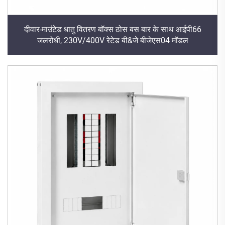
दीवार-माउंटेड धातु वितरण बॉक्स ठोस बस बार के साथ आईपी66
जलरोधी, 230V/400V रेटेड बी&जे बीजेएस04 मॉडल