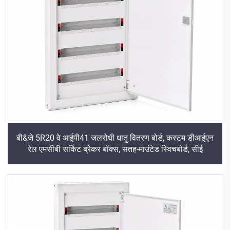
बी&जे 5R20 वे आईपी41 जलरोधी धातु वितरण बोर्ड, कस्टम डीआईएन
रेल एमसीबी सर्किट ब्रेकर बॉक्स, सतह-माउंटेड स्विचबोर्ड, सीई