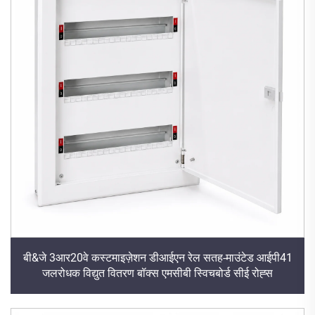
बी&जे 3आर20वे कस्टमाइज़ेशन डीआईएन रेल सतह-माउंटेड आईपी41
जलरोधक विद्युत वितरण बॉक्स एमसीबी स्विचबोर्ड सीई रोह्स