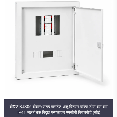
बी&जे BJS06 दीवार/सतह-माउंटेड धातु वितरण बॉक्स ठोस बस बार
IP41 जलरोधक विद्युत एन्क्लोजर एमसीबी स्विचबोर्ड (सीई