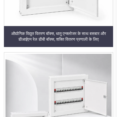
औद्योगिक विद्युत वितरण बॉक्स, धातु एन्क्लोजर के साथ बसबार और
डीआईएन रेल डीबी बॉक्स, शक्ति वितरण प्रणाली के लिए