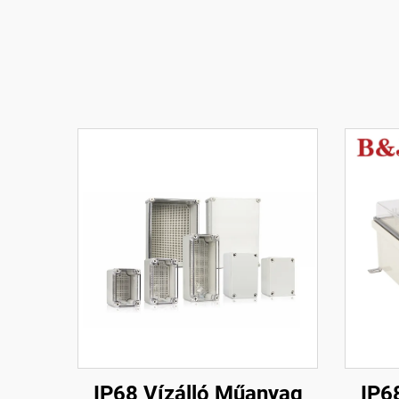
IP68 Vízálló Műanyag
IP6