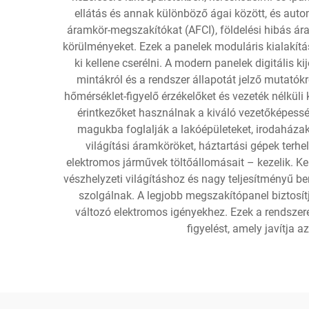
ellátás és annak különböző ágai között, és auto
áramkör-megszakítókat (AFCI), földelési hibás ár
körülményeket. Ezek a panelek moduláris kialakítás
ki kellene cserélni. A modern panelek digitális k
mintákról és a rendszer állapotát jelző mutató
hőmérséklet-figyelő érzékelőket és vezeték nélküli
érintkezőket használnak a kiváló vezetőképesség
magukba foglalják a lakóépületeket, irodaháza
világítási áramköröket, háztartási gépek terhe
elektromos járművek töltőállomásait – kezelik. K
vészhelyzeti világításhoz és nagy teljesítményű b
szolgálnak. A legjobb megszakítópanel biztosí
változó elektromos igényekhez. Ezek a rendszere
figyelést, amely javítja 