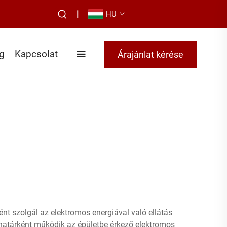
|
HU
g
Kapcsolat
Árajánlat kérése
nt szolgál az elektromos energiával való ellátás
őhatárként működik az épületbe érkező elektromos