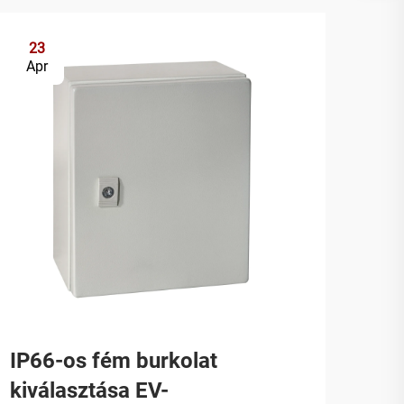
23
2
Apr
Ap
IP66-os fém burkolat
A l
kiválasztása EV-
pan