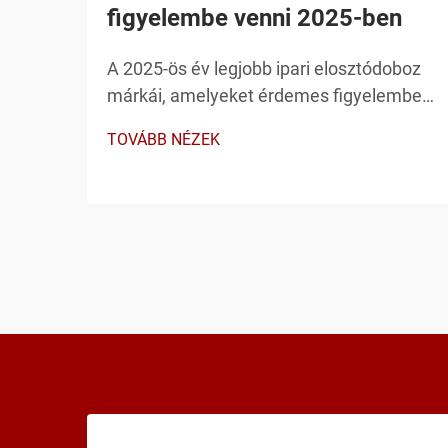
figyelembe venni 2025-ben
A 2025-ös év legjobb ipari elosztódoboz
márkái, amelyeket érdemes figyelembe
venni Az ipari létesítmények megbízható
TOVÁBB NÉZEK
és tartós villamosenergia-elosztási
infrastruktúrát igényelnek, és az
elosztódoboz bármely villamosenergia-
elosztó rendszer egyik legkritikusabb
eleme. A gyártási…