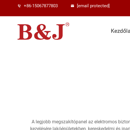
+86-15067877803
[email protected]
Kezdől
A legjobb megszakítópanel az elektromos biztons
kezelésére lakóépületekben, kereskedelmi és ipa