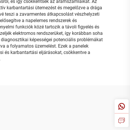
ásról, és így csökkentsék az áramszámláikat. Az
aktív karbantartási ütemezést és megelőzve a drága
vé teszi a zavarmentes átkapcsolást vészhelyzeti
 elősegítve a napelemes rendszerek és
yelmi funkciók közé tartozik a távoli figyelés és
ezeljék elektromos rendszerüket, így korábban soha
el diagnosztikai képességei potenciális problémákat
va a folyamatos üzemelést. Ezek a panelek
si és karbantartási eljárásokat, csökkentve a
.