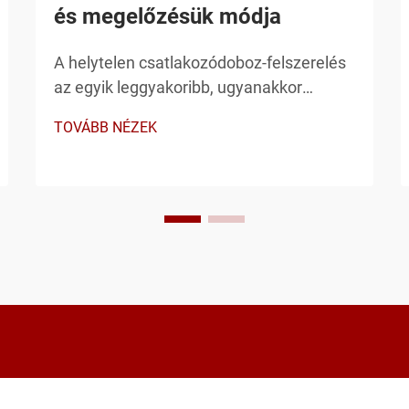
és megelőzésük módja
A helytelen csatlakozódoboz-felszerelés
az egyik leggyakoribb, ugyanakkor
megelőzhető probléma a villamos
TOVÁBB NÉZEK
szerelésekben, amely biztonsági
kockázatokhoz, szabályzati sérelmekhez
és költséges javításokhoz vezethet. A
csatlakozódobozok felszerelését érintő
kritikus hibák megértése ...