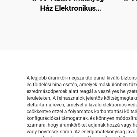
Ház Elektronikus
Elosztódoboz
Ro
A legjobb áramkör-megszakító panel kiváló biztonság
és földelési hiba esetén, amelyek máskülönben tűz
ezredmásodpercek alatt reagál a veszélyes helyzete
területeken. A felhasználók jelentős költségmegtaka
élettartama révén, amelyet a kiváló elektromos véd
csökkentve ezzel a folyamatos karbantartási költség
konfigurációkat támogatnak, és könnyen módosíthat
számára, hogy áramköröket adjanak hozzá vagy hely
vagy bővítések során. Az energiahatékonyság javul