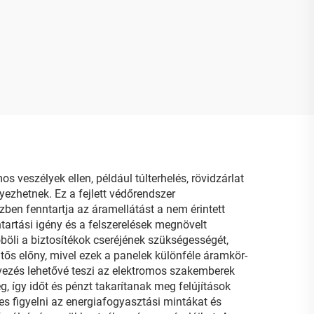
 veszélyek ellen, például túlterhelés, rövidzárlat
ezhetnek. Ez a fejlett védőrendszer
zben fenntartja az áramellátást a nem érintett
ntartási igény és a felszerelések megnövelt
böli a biztosítékok cseréjének szükségességét,
ntős előny, mivel ezek a panelek különféle áramkör-
vezés lehetővé teszi az elektromos szakemberek
 így időt és pénzt takarítanak meg felújítások
s figyelni az energiafogyasztási mintákat és