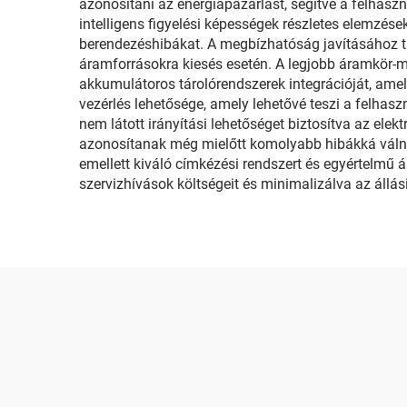
azonosítani az energiapazarlást, segítve a felhas
intelligens figyelési képességek részletes elemzés
berendezéshibákat. A megbízhatóság javításához ta
áramforrásokra kiesés esetén. A legjobb áramkör-m
akkumulátoros tárolórendszerek integrációját, amely
vezérlés lehetősége, amely lehetővé teszi a felha
nem látott irányítási lehetőséget biztosítva az ele
azonosítanak még mielőtt komolyabb hibákká válná
emellett kiváló címkézési rendszert és egyértelmű ál
szervizhívások költségeit és minimalizálva az áll