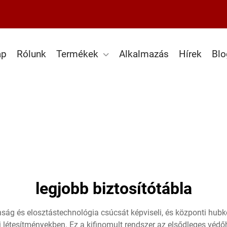
ap
Rólunk
Termékek
Alkalmazás
Hírek
Blo
legjobb biztosítótábla
ág és elosztástechnológia csúcsát képviseli, és központi hubké
ri létesítményekben. Ez a kifinomult rendszer az elsődleges véd