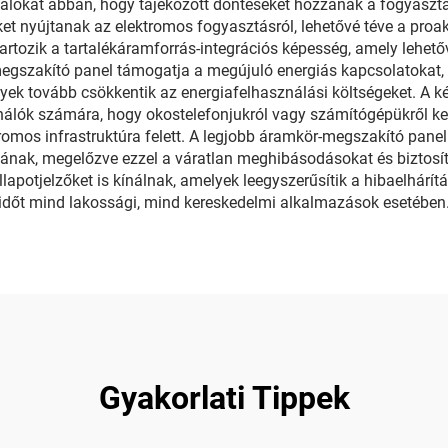
ználókat abban, hogy tájékozott döntéseket hozzanak a fogyaszt
eket nyújtanak az elektromos fogyasztásról, lehetővé téve a pro
rtozik a tartalékáramforrás-integrációs képesség, amely lehető
egszakító panel támogatja a megújuló energiás kapcsolatokat,
ek tovább csökkentik az energiafelhasználási költségeket. A kén
sználók számára, hogy okostelefonjukról vagy számítógépükről k
ktromos infrastruktúra felett. A legjobb áramkör-megszakító pan
nak, megelőzve ezzel a váratlan meghibásodásokat és biztosít
lapotjelzőket is kínálnak, amelyek leegyszerűsítik a hibaelhárítá
ásidőt mind lakossági, mind kereskedelmi alkalmazások esetében
Gyakorlati Tippek