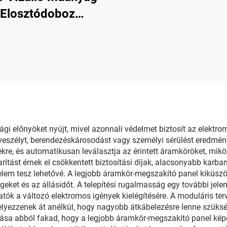
Elosztódoboz
zsdamentes Acél
Csuklókkal
i előnyöket nyújt, mivel azonnali védelmet biztosít az elektromos
veszélyt, berendezéskárosodást vagy személyi sérülést eredmény
kre, és automatikusan leválasztja az érintett áramköröket, mikö
rítást érnek el csökkentett biztosítási díjak, alacsonyabb karba
elem tesz lehetővé. A legjobb áramkör-megszakító panel kiküszö
eket és az állásidőt. A telepítési rugalmasság egy további jele
ók a változó elektromos igények kielégítésére. A moduláris ter
ezzenek át anélkül, hogy nagyobb átkábelezésre lenne szükség,
ása abból fakad, hogy a legjobb áramkör-megszakító panel képe