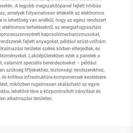
setén. A legjobb megszakítópanel fejlett ívhibás
maz, amelyek folyamatosan értékelik az elektromos
e is lehetőség van anélkül, hogy az egész rendszert
az elektromos terhelésekről, az energiafogyasztási
ikroprocesszorvezérelt kapcsolómechanizmusokat,
rendszerek fejlett anyagokat, például ezüst-volfrám
almazási területei széles körben elterjedtek, és
ntézményeket. Lakóépületekben ezek a panelek a
et, valamint speciális berendezéseket – például
n szükség liftjekekhez, biztonsági rendszerekhez,
 és kritikus infrastruktúra-komponensek kezelésére
elést, miközben rugalmasan skálázható az egyre
ba, lehetővé téve a központosított irányítást és
den alkalmazási területen.