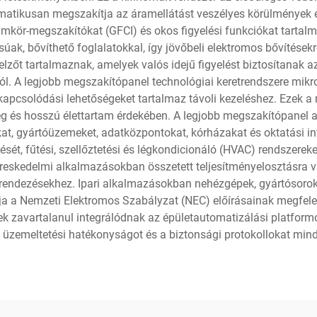
matikusan megszakítja az áramellátást veszélyes körülmények e
amkör-megszakítókat (GFCI) és okos figyelési funkciókat tartal
úak, bővíthető foglalatokkal, így jövőbeli elektromos bővítésekr
ijelzőt tartalmaznak, amelyek valós idejű figyelést biztosítanak 
król. A legjobb megszakítópanel technológiai keretrendszere m
 kapcsolódási lehetőségeket tartalmaz távoli kezeléshez. Ezek a 
 és hosszú élettartam érdekében. A legjobb megszakítópanel alk
kat, gyártóüzemeket, adatközpontokat, kórházakat és oktatási i
lését, fűtési, szellőztetési és légkondicionáló (HVAC) rendszerek
ereskedelmi alkalmazásokban összetett teljesítményelosztásra va
erendezésekhez. Ipari alkalmazásokban nehézgépek, gyártósorok
tja a Nemzeti Elektromos Szabályzat (NEC) előírásainak megfel
k zavartalanul integrálódnak az épületautomatizálási platformok
az üzemeltetési hatékonyságot és a biztonsági protokollokat min