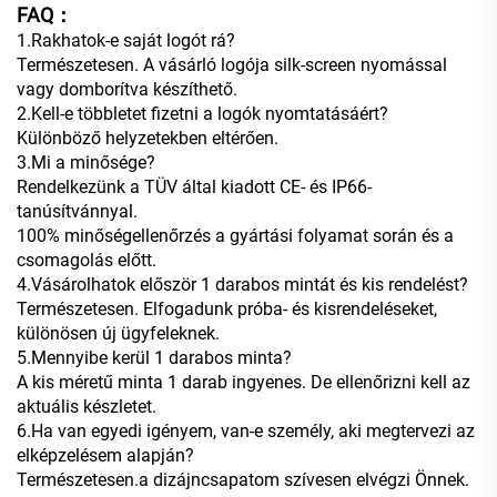
FA
Q：
1.Rakhatok-e saját logót rá?
Természetesen. A vásárló logója silk-screen nyomással
vagy domborítva készíthető.
2.Kell-e többletet fizetni a logók nyomtatásáért?
Különböző helyzetekben eltérően.
3.Mi a minősége?
Rendelkezünk a TÜV által kiadott CE- és IP66-
tanúsítvánnyal.
100% minőségellenőrzés a gyártási folyamat során és a
csomagolás előtt.
4.Vásárolhatok először 1 darabos mintát és kis rendelést?
Természetesen. Elfogadunk próba- és kisrendeléseket,
különösen új ügyfeleknek.
5.Mennyibe kerül 1 darabos minta?
A kis méretű minta 1 darab ingyenes. De ellenőrizni kell az
aktuális készletet.
6.Ha van egyedi igényem, van-e személy, aki megtervezi az
elképzelésem alapján?
Természetesen.a dizájncsapatom szívesen elvégzi Önnek.