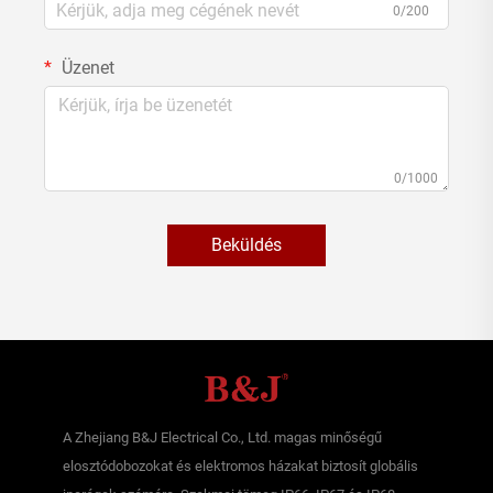
0/200
Üzenet
0/1000
Beküldés
A Zhejiang B&J Electrical Co., Ltd. magas minőségű
elosztódobozokat és elektromos házakat biztosít globális