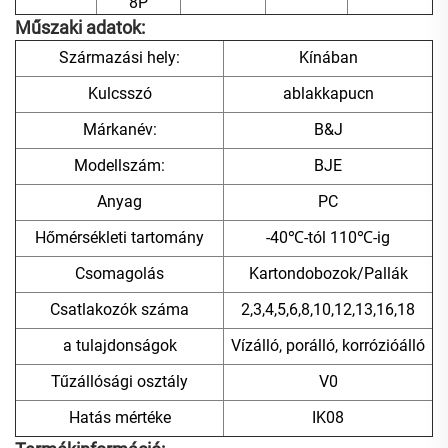
8P
Műszaki adatok:
Származási hely:
Kínában
Kulcsszó
ablakkapucn
Márkanév:
B&J
Modellszám:
BJE
Anyag
PC
Hőmérsékleti tartomány
-40℃-tól 110℃-ig
Csomagolás
Kartondobozok/Pallák
Csatlakozók száma
2,3,4,5,6,8,10,12,13,16,18
a tulajdonságok
Vízálló, porálló, korrózióálló
Tűzállósági osztály
V0
Hatás mértéke
IK08