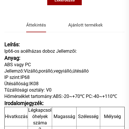
Lekérdezés
Áttekintés
Ajánlott termékek
Leírás:
Ip66-os acélházas doboz Jellemzői:
Anyag:
ABS vagy PC
Jellemző:Vízálló,porálló,vegyiálló,ütésálló
IP szint:IP68
Ütésállóság:IK08
Tűzállósági osztály: V0
Hőmérséklet tartomány:ABS:-20~+70℃ PC:-40~+110℃
Irodalomjegyzék:
Légkapcsol
Hivatkozás
óhelyek
Magasság
Szélesség
Mélység
száma