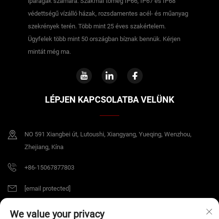
iparágak számára. Szakmai tömeg IP66, IP67 és IP68
védettségű vízálló házak, rozsdamentes acél- és műanyag
szekrények terén. Több mint 25 éves szakértelem.
Ügyfelek több mint 50 országban bíznak bennük. Kérjen
mintát még ma.
LÉPJEN KAPCSOLATBA VELÜNK
NO 591 Xiangbei út, Lutoushi, Xiangyang, Yueqing, Wenzhou,
Zhejiang, Kína
+86-15067877803
[email protected]
We value your privacy