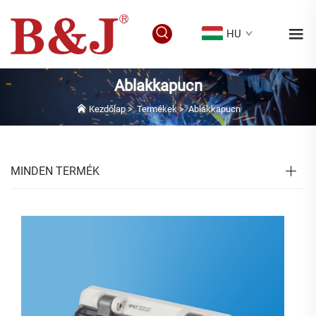
HU
Ablakkapucn
Kezdőlap
>
Termékek
>
Ablakkapucn
MINDEN TERMÉK