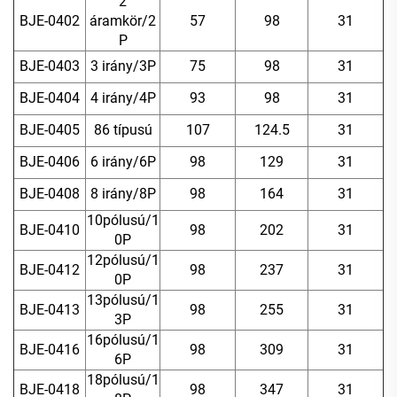
2
BJE-0402
áramkör/2
57
98
31
P
BJE-0403
3 irány/3P
75
98
31
BJE-0404
4 irány/4P
93
98
31
BJE-0405
86 típusú
107
124.5
31
BJE-0406
6 irány/6P
98
129
31
BJE-0408
8 irány/8P
98
164
31
10pólusú/1
BJE-0410
98
202
31
0P
12pólusú/1
BJE-0412
98
237
31
0P
13pólusú/1
BJE-0413
98
255
31
3P
16pólusú/1
BJE-0416
98
309
31
6P
18pólusú/1
BJE-0418
98
347
31