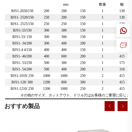
mm
数量
幅
BJS1-2020/150
200
200
150
1
130
BJS1-
25
2
0
/150
250
200
150
1
130
BJS1-
2525
/
150
250
250
150
1
130
BJS1-33/150
300
300
150
1
175
BJS1-33/
15
0
300
300
150
1
175
BJS1-
34
/2
0
0
300
400
200
1
318
BJS1-4
4
/
15
0
400
400
150
1
175
BJS1-
46
/
20
0
400
600
200
1
415
BJS1-
53
/
25
0
500
300
250
1
175
BJS1-
54
/
2
00
500
400
200
1
318
BJS1-1010/
25
0
1000
1000
250
2
415
BJS1-128/
3
00
1200
800
300
1
415
BJS1-1210/
25
0
1200
1000
250
2
415
その他のサイズ、カットアウト、ドリル穴はお客様のご要望に応じま
おすすめ製品