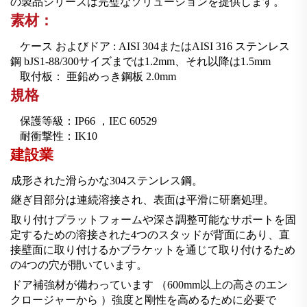
の製品シリーズは完璧なソリューションを提供します。
素材：
ケース
およびドア
:
AISI
304またはAISI 316
ステンレス
鋼
bJS1-88/300サイズまでは1.2mm、それ以降は1.5mm
取付板：
亜鉛めっき鋼板
2.0mm
規格
保護等級：IP66
，
IEC 60529
耐衝撃性：IK10
建設業
成形された滑らかな304ステンレス鋼。
継ぎ目部分は連続溶接され、表面は平滑に研磨処理。
取り付けプラットフォームや深さ調整可能なサポートを固
定するための溶接された4つのスタッドが背面にあり、直
接壁面に取り付けるかブラケットを通じて取り付けるため
の4つの穴が開いています。
ドア補強材が備わっています
（
600mm以上の高さのエン
クロージャーから
）
強度と剛性を高めるために必要で