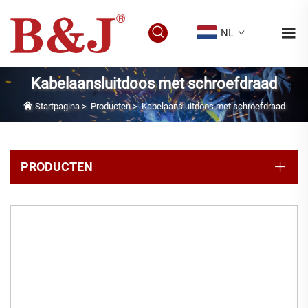
NL
Kabelaansluitdoos met schroefdraad
Startpagina
>
Producten
>
Kabelaansluitdoos met schroefdraad
PRODUCTEN