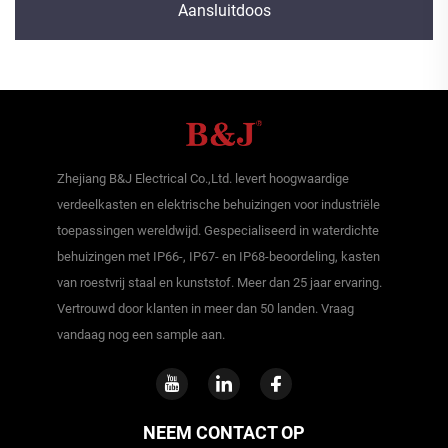
Aansluitdoos
Zhejiang B&J Electrical Co.,Ltd. levert hoogwaardige
verdeelkasten en elektrische behuizingen voor industriële
toepassingen wereldwijd. Gespecialiseerd in waterdichte
behuizingen met IP66-, IP67- en IP68-beoordeling, kasten
van roestvrij staal en kunststof. Meer dan 25 jaar ervaring.
Vertrouwd door klanten in meer dan 50 landen. Vraag
vandaag nog een sample aan.
NEEM CONTACT OP