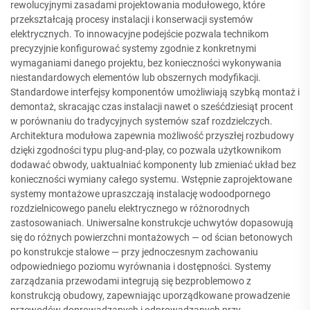
rewolucyjnymi zasadami projektowania modułowego, które
przekształcają procesy instalacji i konserwacji systemów
elektrycznych. To innowacyjne podejście pozwala technikom
precyzyjnie konfigurować systemy zgodnie z konkretnymi
wymaganiami danego projektu, bez konieczności wykonywania
niestandardowych elementów lub obszernych modyfikacji.
Standardowe interfejsy komponentów umożliwiają szybką montaż i
demontaż, skracając czas instalacji nawet o sześćdziesiąt procent
w porównaniu do tradycyjnych systemów szaf rozdzielczych.
Architektura modułowa zapewnia możliwość przyszłej rozbudowy
dzięki zgodności typu plug-and-play, co pozwala użytkownikom
dodawać obwody, uaktualniać komponenty lub zmieniać układ bez
konieczności wymiany całego systemu. Wstępnie zaprojektowane
systemy montażowe upraszczają instalację wodoodpornego
rozdzielnicowego panelu elektrycznego w różnorodnych
zastosowaniach. Uniwersalne konstrukcje uchwytów dopasowują
się do różnych powierzchni montażowych — od ścian betonowych
po konstrukcje stalowe — przy jednoczesnym zachowaniu
odpowiedniego poziomu wyrównania i dostępności. Systemy
zarządzania przewodami integrują się bezproblemowo z
konstrukcją obudowy, zapewniając uporządkowane prowadzenie
przewodów doprowadzanych i odprowadzanych przy