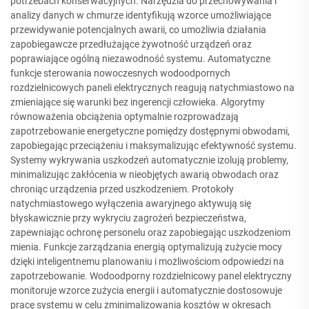
potrzebach konserwacyjnych. Narzędzia do przechowywania i
analizy danych w chmurze identyfikują wzorce umożliwiające
przewidywanie potencjalnych awarii, co umożliwia działania
zapobiegawcze przedłużające żywotność urządzeń oraz
poprawiające ogólną niezawodność systemu. Automatyczne
funkcje sterowania nowoczesnych wodoodpornych
rozdzielnicowych paneli elektrycznych reagują natychmiastowo na
zmieniające się warunki bez ingerencji człowieka. Algorytmy
równoważenia obciążenia optymalnie rozprowadzają
zapotrzebowanie energetyczne pomiędzy dostępnymi obwodami,
zapobiegając przeciążeniu i maksymalizując efektywność systemu.
Systemy wykrywania uszkodzeń automatycznie izolują problemy,
minimalizując zakłócenia w nieobjętych awarią obwodach oraz
chroniąc urządzenia przed uszkodzeniem. Protokoły
natychmiastowego wyłączenia awaryjnego aktywują się
błyskawicznie przy wykryciu zagrożeń bezpieczeństwa,
zapewniając ochronę personelu oraz zapobiegając uszkodzeniom
mienia. Funkcje zarządzania energią optymalizują zużycie mocy
dzięki inteligentnemu planowaniu i możliwościom odpowiedzi na
zapotrzebowanie. Wodoodporny rozdzielnicowy panel elektryczny
monitoruje wzorce zużycia energii i automatycznie dostosowuje
pracę systemu w celu zminimalizowania kosztów w okresach