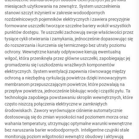
miesiącach użytkowania na zewnątrz. System uszczelnienia
stanowi szczyt inżynierii w zakresie wodoodpornych
rozdzielnicowych pojemników elektrycznych i zawiera precyzyjnie
formowane uszczelki tworzące szczelne bariery wokół wszystkich
punktów dostępu. Te uszczelki zachowują swoje właściwości przez
tysiące cykli otwierania i zamykania, jednocześnie dopasowując się
do rozszerzania i kurczenia się termicznego bez utraty poziomu
ochrony. Wewnętrzne kanały odpływowe kierują ewentualną
wilgoć, która przeniknęła przez główne uszczelki, zapobiegając jej
gromadzeniu się i uszkodzeniu wrażliwych komponentów
elektrycznych. System wentylacji zapewnia równowagę między
ochroną a niezbędną cyrkulacją powietrza dzięki innowacyjnym
membranom przepuszczającym powietrze, które pozwalają na
przepływ powietrza, jednocześnie blokując wodę i cząstki pyłu. Ta
technologia zapobiega powstawaniu skroplin wewnętrznych, które
często niszczą połączenia elektryczne w zamkniętych
środowiskach. Zawory wyrównujące ciśnienie automatycznie
dostosowują się do zmian wysokości nad poziomem morza oraz
wahania temperatury, utrzymując optymalne warunki wewnętrzne
bez naruszania barier wodoodpornych. Inteligentne czujniki stale
monitorują poziom wilgotności wewnątrz obudowy i aktywują