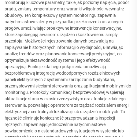
monitorują kluczowe parametry, takie jak poziomy napięcia, pobór
prądu, zmiany temperatury oraz warunki wilgotności wewnątrz
obudowy. Ten kompleksowy system monitoringu zapewnia
natychmiastowe alerty w przypadku przekroczenia ustalonych
progów, umożliwiając proaktywne interwencje konserwacyjne,
które zapobiegają awariom urządzeń i kosztownemu simply
przestoju. Możliwości rejestrowania danych pozwalają na
zapisywanie historycznych informacji o wydajności, ułatwiając
analizę trendów oraz planowanie konserwacji predykcyjnej, co
optymalizuje niezawodność systemu i jego efektywność
operacyjną. Funkcje zdalnego połączenia umożliwiają
bezproblemową integrację wodoodpornych rozdzielnicowych
paneli elektrycznych z systemami zarządzania budynkami,
przemysłowymi sieciami sterowania oraz aplikacjami mobilnymi do
monitoringu. Protokoły komunikacji bezprzewodowej wspierają
aktualizacje stanu w czasie rzeczywistym oraz funkcje zdalnego
sterowania, pozwalając operatorom zarządzać rozdziałem energii
elektrycznej z centralnych lokalizacji lub urządzeń mobilnych. Ta
łączność eliminuje konieczność przeprowadzania inspekcji
ręcznych, zapewniając jednocześnie natychmiastowe
powiadomienia o niestandardowych sytuacjach w systemie lub