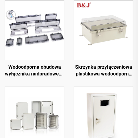
Wodoodporna obudowa
Skrzynka przyłączeniowa
wyłącznika nadprądowego
plastikowa wodoodporna
z oknem 18-pozycyjnym
IP68 z zawiasami ze stali
IP67 przezroczyste okno
nierdzewnej
ochronne styków, osłona