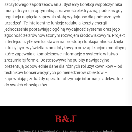
szczytowego zapotrzebowania. Systemy korekcji współczynnika
mocy utrzymują optymalną sprawność elektryczną, podczas gdy
regulacja napięcia zapewnia stałą wydajność dla podłączonych
urządzeń. Te inteligentne funkcje redukują koszty energii,
jednocześnie poprawiając ogólną wydajność systemu oraz jego
zgodność ze zrównoważonym rozwojem środowiskowym. Projekt
interfejsu użytkownika stawia na prostotę i funkcjonalność dzięki
intuicyjnym wyświetlaczom dotykowym oraz aplikacjom mobilnym,
które zapewniają kompleksowe informacje o systemie w łatwo
zrozumiałej formie. Dostosowywalne pulpity nawigacyjne
prezentują odpowiednie dane dla różnych ról użytkowników – od
techników konserwacyjnych po menedżerów obiektów –
zapewniając, że każdy operator otrzymuje informacje adekwatne
do swoich obowiązków.
Zhejiang B&J Electrical Co., Ltd. dostarcza wysokiej jakości