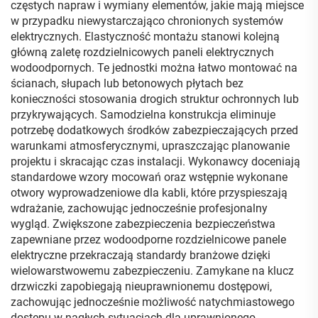
częstych napraw i wymiany elementów, jakie mają miejsce
w przypadku niewystarczająco chronionych systemów
elektrycznych. Elastyczność montażu stanowi kolejną
główną zaletę rozdzielnicowych paneli elektrycznych
wodoodpornych. Te jednostki można łatwo montować na
ścianach, słupach lub betonowych płytach bez
konieczności stosowania drogich struktur ochronnych lub
przykrywających. Samodzielna konstrukcja eliminuje
potrzebę dodatkowych środków zabezpieczających przed
warunkami atmosferycznymi, upraszczając planowanie
projektu i skracając czas instalacji. Wykonawcy doceniają
standardowe wzory mocowań oraz wstępnie wykonane
otwory wyprowadzeniowe dla kabli, które przyspieszają
wdrażanie, zachowując jednocześnie profesjonalny
wygląd. Zwiększone zabezpieczenia bezpieczeństwa
zapewniane przez wodoodporne rozdzielnicowe panele
elektryczne przekraczają standardy branżowe dzięki
wielowarstwowemu zabezpieczeniu. Zamykane na klucz
drzwiczki zapobiegają nieuprawnionemu dostępowi,
zachowując jednocześnie możliwość natychmiastowego
dostępu w nagłych sytuacjach dla uprawnionego