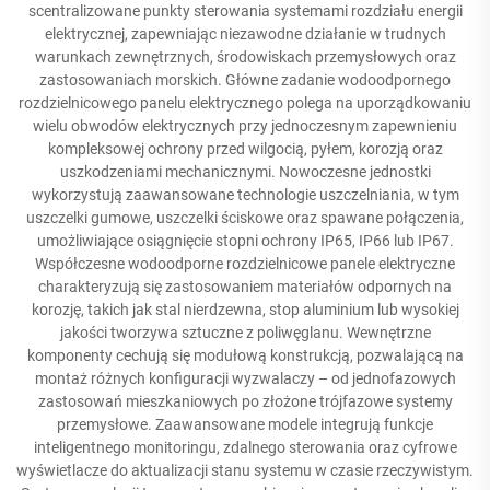
scentralizowane punkty sterowania systemami rozdziału energii
elektrycznej, zapewniając niezawodne działanie w trudnych
warunkach zewnętrznych, środowiskach przemysłowych oraz
zastosowaniach morskich. Główne zadanie wodoodpornego
rozdzielnicowego panelu elektrycznego polega na uporządkowaniu
wielu obwodów elektrycznych przy jednoczesnym zapewnieniu
kompleksowej ochrony przed wilgocią, pyłem, korozją oraz
uszkodzeniami mechanicznymi. Nowoczesne jednostki
wykorzystują zaawansowane technologie uszczelniania, w tym
uszczelki gumowe, uszczelki ściskowe oraz spawane połączenia,
umożliwiające osiągnięcie stopni ochrony IP65, IP66 lub IP67.
Współczesne wodoodporne rozdzielnicowe panele elektryczne
charakteryzują się zastosowaniem materiałów odpornych na
korozję, takich jak stal nierdzewna, stop aluminium lub wysokiej
jakości tworzywa sztuczne z poliwęglanu. Wewnętrzne
komponenty cechują się modułową konstrukcją, pozwalającą na
montaż różnych konfiguracji wyzwalaczy – od jednofazowych
zastosowań mieszkaniowych po złożone trójfazowe systemy
przemysłowe. Zaawansowane modele integrują funkcje
inteligentnego monitoringu, zdalnego sterowania oraz cyfrowe
wyświetlacze do aktualizacji stanu systemu w czasie rzeczywistym.