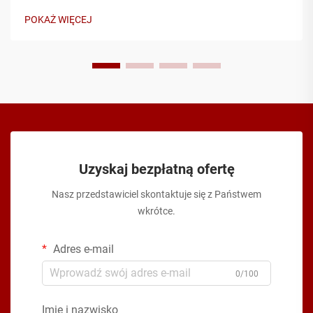
pudełko rozdzielcze jest jednym z najważniejszych
POKAŻ WIĘCEJ
elementów każdego systemu rozdziału mocy. Od zakładów
produkcyjnych...
Uzyskaj bezpłatną ofertę
Nasz przedstawiciel skontaktuje się z Państwem
wkrótce.
Adres e-mail
0/100
Imię i nazwisko