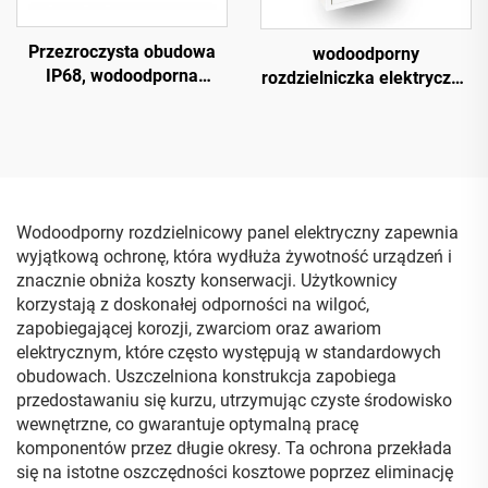
Przezroczysta obudowa
wodoodporny
IP68, wodoodporna
rozdzielniczka elektryczna
plastikowa skrzynka
ochronna
rozdzielcza z zawiasami
ze stali nierdzewnej
Wodoodporny rozdzielnicowy panel elektryczny zapewnia
wyjątkową ochronę, która wydłuża żywotność urządzeń i
znacznie obniża koszty konserwacji. Użytkownicy
korzystają z doskonałej odporności na wilgoć,
zapobiegającej korozji, zwarciom oraz awariom
elektrycznym, które często występują w standardowych
obudowach. Uszczelniona konstrukcja zapobiega
przedostawaniu się kurzu, utrzymując czyste środowisko
wewnętrzne, co gwarantuje optymalną pracę
komponentów przez długie okresy. Ta ochrona przekłada
się na istotne oszczędności kosztowe poprzez eliminację