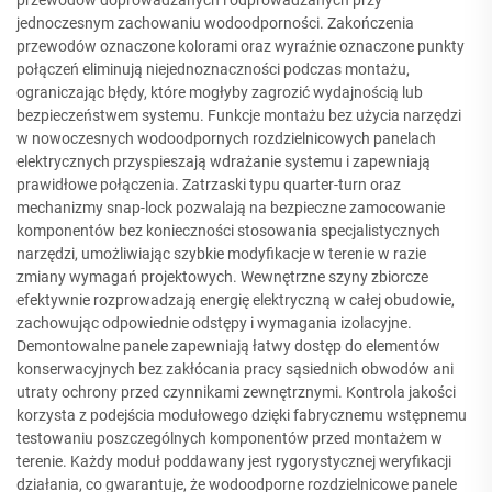
jednoczesnym zachowaniu wodoodporności. Zakończenia
przewodów oznaczone kolorami oraz wyraźnie oznaczone punkty
połączeń eliminują niejednoznaczności podczas montażu,
ograniczając błędy, które mogłyby zagrozić wydajnością lub
bezpieczeństwem systemu. Funkcje montażu bez użycia narzędzi
w nowoczesnych wodoodpornych rozdzielnicowych panelach
elektrycznych przyspieszają wdrażanie systemu i zapewniają
prawidłowe połączenia. Zatrzaski typu quarter-turn oraz
mechanizmy snap-lock pozwalają na bezpieczne zamocowanie
komponentów bez konieczności stosowania specjalistycznych
narzędzi, umożliwiając szybkie modyfikacje w terenie w razie
zmiany wymagań projektowych. Wewnętrzne szyny zbiorcze
efektywnie rozprowadzają energię elektryczną w całej obudowie,
zachowując odpowiednie odstępy i wymagania izolacyjne.
Demontowalne panele zapewniają łatwy dostęp do elementów
konserwacyjnych bez zakłócania pracy sąsiednich obwodów ani
utraty ochrony przed czynnikami zewnętrznymi. Kontrola jakości
korzysta z podejścia modułowego dzięki fabrycznemu wstępnemu
testowaniu poszczególnych komponentów przed montażem w
terenie. Każdy moduł poddawany jest rygorystycznej weryfikacji
działania, co gwarantuje, że wodoodporne rozdzielnicowe panele