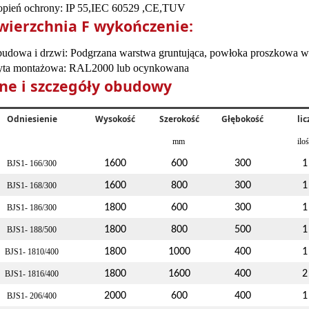
opień ochrony: IP
55,
IEC 60529
,CE,TUV
wierzchnia
F
wykończenie:
udowa i drzwi: Podgrzana warstwa gruntująca, powłoka proszkowa
yta montażowa: RAL2000 lub ocynkowana
ne i szczegóły obudowy
Odniesienie
Wysokość
Szerokość
Głębokość
li
mm
ilo
1600
600
300
1
BJS1-
166
/
30
0
1600
800
300
1
BJS1-
168
/
30
0
1800
600
300
1
BJS1-
186
/
300
1800
800
500
1
BJS1-
188
/
50
0
1800
1000
400
1
BJS1-
1810
/
40
0
1800
1600
400
2
BJS1-
1816
/
40
0
2000
600
400
1
BJS1-
206
/
40
0