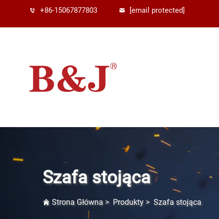
+86-15067877803
[email protected]
Szafa stojąca
Strona Główna
>
Produkty
>
Szafa stojąca