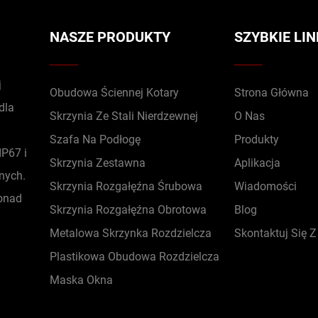
NASZE PRODUKTY
SZYBKIE LIN
j
Obudowa Ściennej Kotary
Strona Główna
dla
Skrzynia Ze Stali Nierdzewnej
O Nas
Szafa Na Podłogę
Produkty
P67 i
Skrzynia Zestawna
Aplikacja
znych.
Skrzynia Rozgałęźna Śrubowa
Wiadomości
ponad
Skrzynia Rozgałęźna Obrotowa
Blog
Metalowa Skrzynka Rozdzielcza
Skontaktuj Się 
Plastikowa Obudowa Rozdzielcza
Maska Okna