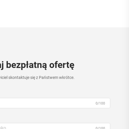
j bezpłatną ofertę
ciel skontaktuje się z Państwem wkrótce.
0/100
0/100