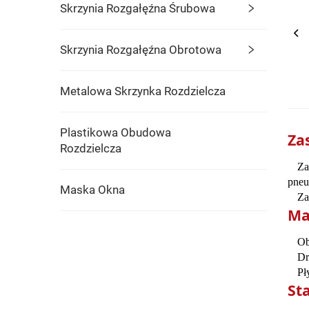
Skrzynia Rozgałęźna Śrubowa
Skrzynia Rozgałęźna Obrotowa
Metalowa Skrzynka Rozdzielcza
Plastikowa Obudowa
Za
Rozdzielcza
Za
pneu
Maska Okna
Za
Ma
Ob
Dr
Pł
St