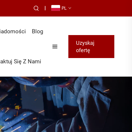
|
PL
iadomości
Blog
Uzyskaj
ofertę
aktuj Się Z Nami