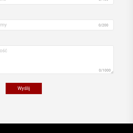
0/200
0/1000
Wyślij