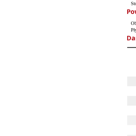
St
Po
Ob
Pł
Da