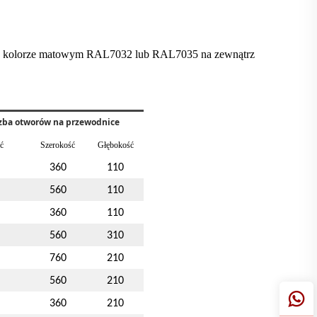
 w kolorze matowym RAL7032 lub RAL7035 na zewnątrz
czba otworów na przewodnice
ść
Szerokość
Głębokość
360
110
560
110
360
110
560
310
760
210
560
210
360
210