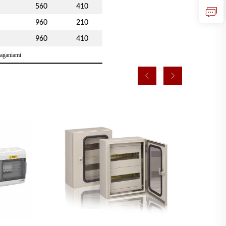
560
410
960
210
960
410
maganiami