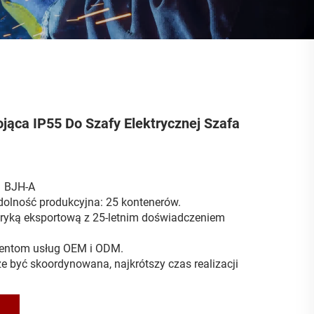
ąca IP55 Do Szafy Elektrycznej Szafa
：BJH-A
olność produkcyjna: 25 kontenerów.
ryką eksportową z 25-letnim doświadczeniem
ientom usług OEM i ODM.
być skoordynowana, najkrótszy czas realizacji