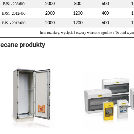
2000
800
600
1
BJS1-
208
/
60
0
2000
1200
400
1
BJS1-
2012
/
40
0
2000
1200
600
1
BJS1-
2012
/
6
00
Inne rozmiary, wycięcia i otwory wiercone zgodnie z Twoimi wy
lecane produkty