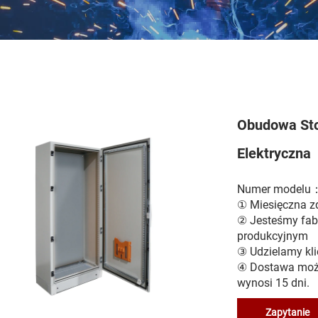
Obudowa Stoj
Elektryczna
Numer modelu
① Miesięczna zd
② Jesteśmy fab
produkcyjnym
③ Udzielamy kl
④ Dostawa może 
wynosi 15 dni.
Zapytanie