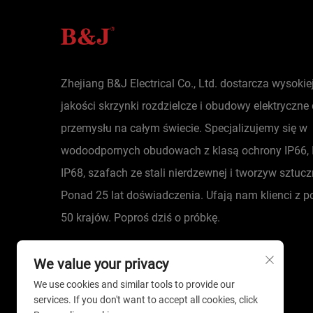
Zhejiang B&J Electrical Co., Ltd. dostarcza wysokie
jakości skrzynki rozdzielcze i obudowy elektryczne 
przemysłu na całym świecie. Specjalizujemy się w
wodoodpornych obudowach z klasą ochrony IP66, I
IP68, szafach ze stali nierdzewnej i tworzyw sztuc
Ponad 25 lat doświadczenia. Ufają nam klienci z 
50 krajów. Poproś dziś o próbkę.
We value your privacy
We use cookies and similar tools to provide our
services. If you don't want to accept all cookies, click