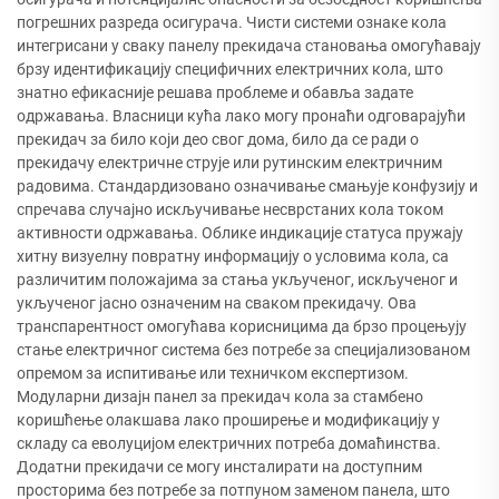
погрешних разреда осигурача. Чисти системи ознаке кола
интегрисани у сваку панелу прекидача становања омогућавају
брзу идентификацију специфичних електричних кола, што
знатно ефикасније решава проблеме и обавља задате
одржавања. Власници кућа лако могу пронаћи одговарајући
прекидач за било који део свог дома, било да се ради о
прекидачу електричне струје или рутинским електричним
радовима. Стандардизовано означивање смањује конфузију и
спречава случајно искључивање несврстаних кола током
активности одржавања. Облике индикације статуса пружају
хитну визуелну повратну информацију о условима кола, са
различитим положајима за стања укљученог, искљученог и
укљученог јасно означеним на сваком прекидачу. Ова
транспарентност омогућава корисницима да брзо процењују
стање електричног система без потребе за специјализованом
опремом за испитивање или техничком експертизом.
Модуларни дизајн панел за прекидач кола за стамбено
коришћење олакшава лако проширење и модификацију у
складу са еволуцијом електричних потреба домаћинства.
Додатни прекидачи се могу инсталирати на доступним
просторима без потребе за потпуном заменом панела, што