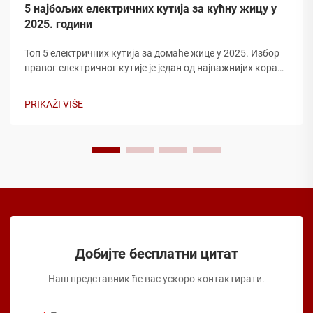
5 најбољих електричних кутија за кућну жицу у
2025. години
Топ 5 електричних кутија за домаће жице у 2025. Избор
правог електричног кутије је један од најважнијих корака
у безбедном домаћем жице. Електричне кутије штите
жичне везе, спречавају опасност од пожара и осигурају
PRIKAŽI VIŠE
да ваша инсталација одговара електро...
Добијте бесплатни цитат
Наш представник ће вас ускоро контактирати.