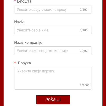
Е-пошта
0/100
Naziv
0/100
Naziv kompanije
0/200
Порука
0/1000
POŠALJI