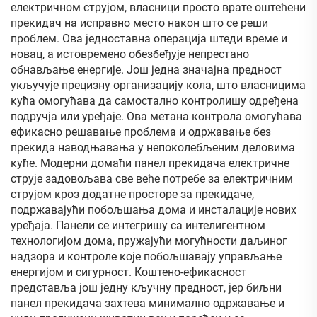
електричном струјом, власници просто врате оштећени
прекидач на исправно место након што се реши
проблем. Ова једноставна операција штеди време и
новац, а истовремено обезбеђује непрестано
обнављање енергије. Још једна значајна предност
укључује прецизну организацију кола, што власницима
кућа омогућава да самостално контролишу одређена
подручја или уређаје. Ова метана контрола омогућава
ефикасно решавање проблема и одржавање без
прекида наводњавања у непоколебљеним деловима
куће. Модерни домаћи панел прекидача електричне
струје задовољава све веће потребе за електричним
струјом кроз додатне просторе за прекидаче,
подржавајући побољшања дома и инсталације нових
уређаја. Панели се интегришу са интелигентном
технологијом дома, пружајући могућности даљиног
надзора и контроле које побољшавају управљање
енергијом и сигурност. Коштено-ефикасност
представља још једну кључну предност, јер биљни
панел прекидача захтева минимално одржавање и