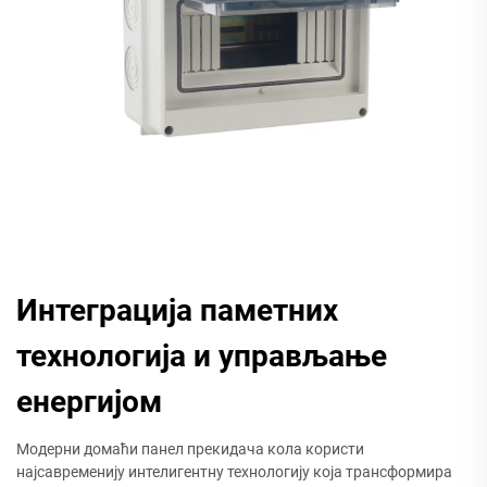
Интеграција паметних
технологија и управљање
енергијом
Модерни домаћи панел прекидача кола користи
најсавременију интелигентну технологију која трансформира