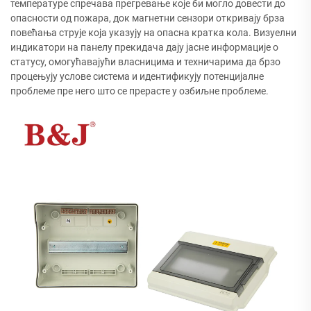
температуре спречава прегревање које би могло довести до
опасности од пожара, док магнетни сензори откривају брза
повећања струје која указују на опасна кратка кола. Визуелни
индикатори на панелу прекидача дају јасне информације о
статусу, омогућавајући власницима и техничарима да брзо
процењују услове система и идентификују потенцијалне
проблеме пре него што се прерасте у озбиљне проблеме.