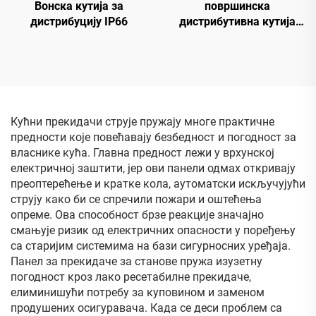
Вонска кутија за
површинска
дистрибуцију IP66
дистрибутивна кутија
водоотпорна електрична
кутија
Кућни прекидачи струје пружају многе практичне
предности које повећавају безбедност и погодност за
власнике кућа. Главна предност лежи у врхунској
електричној заштити, јер ови панели одмах откривају
преоптерећење и кратке кола, аутоматски искључујући
струју како би се спречили пожари и оштећења
опреме. Ова способност брзе реакције значајно
смањује ризик од електричних опасности у поређењу
са старијим системима на бази сигурносних уређаја.
Панел за прекидаче за станове пружа изузетну
погодност кроз лако ресетабилне прекидаче,
елиминишући потребу за куповином и заменом
продушених осигуравача. Када се деси проблем са