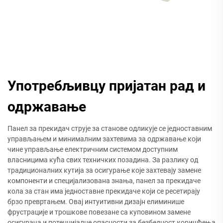
Употребљивцу пријатан рад и
одржавање
Панел за прекидач струје за станове одликује се једноставним
управљањем и минималним захтевима за одржавање који
чине управљање електричним системом доступним
власницима кућа свих техничких позадина. За разлику од
традиционалних кутија за осигурање које захтевају замене
компоненти и специјализована знања, панел за прекидаче
кола за стан има једноставне прекидаче који се ресетирају
брзо превртањем. Овај интуитивни дизајн елиминише
фрустрације и трошкове повезане са куповином замене
осигурача и потенцијалне опасности за безбедност коришћења