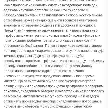
периода пика потражње или часова високе брзине, систем
може привремено смањити снагу на неодговорне кола док
одржава критична оптерећења као што су хлађење и
безбедносни системи. Ова интелигентна способност смањења
оптерећења може значајно смањити трошкове електричне
енергије, а истовремено одржавати удобност и погодност.
Предвиђајући елементи одржавања анализирају податке о
перформанси електричног система како би идентификовали
потенцијалне проблеме пре него што изазову прекиде или
опасности за безбедност. Панел за прекидач кола за станове
континуирано прати параметре као што су ниво напона, струја,
температура и догађаји детекције лука, стварајући
свеобухватне профиле перформанси који откривају проблеме у
развоју. Ранне обавештења о упозоравању омогућавају
проактивно планирање одржавања које спречава
неочекиване неуспјехе и продужава животни век опреме.
Интеграција са системима обновљиве енергије омогућава
резиденцијским панелцима прекидача да управљају соларним
панелима, складиштем батерија и инверторима који се повезују
са мрежом. Интелигентне могућности прекидања и надзора
оптимизују производњу енергије, складиштење и потрошњу, а
истовремено обезбеђују сигурно функционисање током