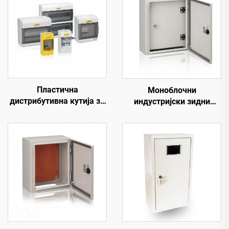
Пластична
Моноблочни
дистрибутивна кутија за
индустријски зидни
прекидаче електричних
монтажни челични
кола
корпуси са унутрашњим
вратима IP66