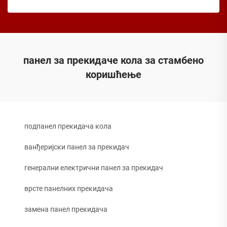
панел за прекидаче кола за стамбено
коришћење
подпанел прекидача кола
ванђеријски панел за прекидач
генерални електрични панел за прекидач
врсте панелних прекидача
замена панел прекидача