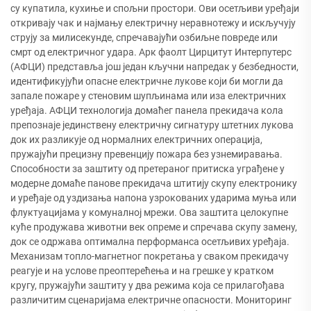
су купатила, кухиње и спољни простори. Ови осетљиви уређаји
откривају чак и најмању електричну неравнотежу и искључују
струју за милисекунде, спречавајући озбиљне повреде или
смрт од електричног удара. Арк фаолт Цирцитут Интерпутерс
(АФЦИ) представља још један кључни напредак у безбедности,
идентификујући опасне електричне лукове који би могли да
запале пожаре у стеновим шупљинама или иза електричних
уређаја. АФЦИ технологија домаћег панела прекидача кола
препознаје јединствену електричну сигнатуру штетних лукова
док их разликује од нормалних електричних операција,
пружајући прецизну превенцију пожара без узнемиравања.
Способности за заштиту од претераног притиска уграђене у
модерне домаће панове прекидача штитију скупу електронику
и уређаје од уздизања напона узрокованих ударима муња или
флуктуацијама у комуналној мрежи. Ова заштита целокупне
куће продужава животни век опреме и спречава скупу замену,
док се одржава оптимална перформанса осетљивих уређаја.
Механизам топло-магнетног покретања у сваком прекидачу
реагује и на услове преоптерећења и на грешке у кратком
кругу, пружајући заштиту у два режима која се прилагођава
различитим сценаријама електричне опасности. Мониторинг