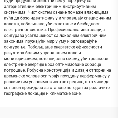
нуди продужени животни век у поређењу са
алтернативним електричним дистрибутивним
системима. Чист систем ознаке помаже власницима
кућа да брзо идентификују и управљају специфичним
колама, побољшавајући схватање и безбедност
електричног система. Професионална инсталација
осигурава усаглашеност са локалним електричним
законима, пружајући мир у уму и одговарајуће
осигурање. Побољшање енергетске ефикасности
резултира бољим управљањем кола и
мониторисањем, потенцијално смањујући трошкове
електричне енергије кроз оптимизоване обрасце
потрошње. Робусна конструкција и дизајн отпорни на
временске услове осигурају поуздану перформансу у
различитим условима животне средине, што чини да
се панел прекидача за станове погодан за различите
географске локације и климатске зоне.