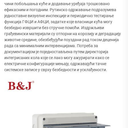
чини побољшања куће и додавање уређаја трошковано
ефикасним и погодним. Рутинско одржавање подразумева
једноставне визуелне инспекције и периодично тестирање
функција ГФЦИ и АФЦИ, задатке које власници кућа могу
безбедно извршити без стручне помоћи. Издржљиви
грађевински материјали су отпорни на корозију и деградацију
животне средине, обезбеђујући поуздани рад током деценија
рада са минималним интервенцијама. Потреба за
документацијом је поједностављена путем директорија
интегрисаних кола које се лако могу ажурирати како се
електричне конфигурације мењају, одржавајући тачне
системске записе у сврху безбедности и усклађености.