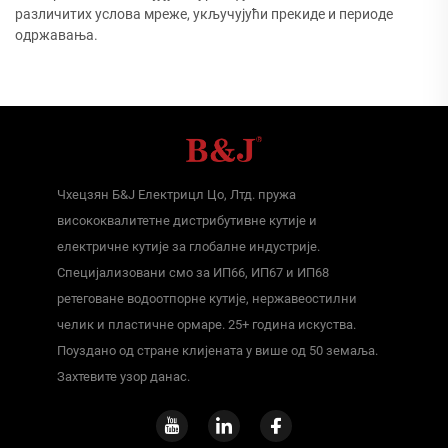
различитих услова мреже, укључујући прекиде и периоде
одржавања.
Чхецзян Б&Ј Електрицл Цо, Лтд. пружа
висококвалитетне дистрибутивне кутије и
електричне кутије за глобалне индустрије.
Специјализовани смо за ИП66, ИП67 и ИП68
ретеговане водоотпорне кутије, нержавеостилни
челик и пластичне ормаре. 25+ година искуства.
Поуздано од стране клијената у више од 50 земаља.
Захтевите узор данас.