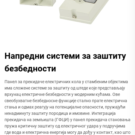
Напредни системи за заштиту
безбедности
Панел за прекидаче електричних кола у стамбеним објектима
има сложене системе за заштиту од штеде које представљају
врхунац електричне безбедности у модерним кућама. Ове
свеобухватне безбедносне функције стално прате електрична
стања и одмах реагују на потенцијалне опасности, пружајући
ненадминуту заштиту породица и имовине. Интеграција
прекидача на земљишта (ГФЦИ) у панел прекидача становања
пружа критичну заштиту од електричног удара у подручјима
где вода и електрична енергија могу да дођу у контакт, као што