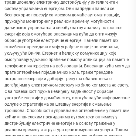
традиционалну електричну дистрибуцију у интелигентан
систем управљања енергијом. Ови напредни панели се
беспрекорно повезују са мрежом домаће аутоматизације,
пружајући мониторинг у реалном времену, могућности
даљинског управљања и свеобухватну анализу потрошње
енергије која омогућава власницима кућа да оптимизују
обрасце употребе електричне енергије. Панели паметних
стамбених прекидача имају уграђене опције повезивања,
укључујући Ви-Фи, Етернет и ћелијску комуникацију које
омогућавају удаљено праћење помоћу апликација за паметне
телефоне и интерфејса на веб-локацији. Власници кућа могу да
прате оптерећење појединачних кола, траже трендове
потрошње енергије и добијају тренутна обавештења о
догађајима у електричном систему из било ког места на свету.
Ова повезаност пружа невиђену видљивост у обрасце
употребе енергије у домаћинству, омогућавајући информисане
одлуке о стратегијама за штедњу енергије и смањење
трошкова. Способности управљања оптерећењем у паметним
кућним панелским прекидачима аутоматски оптимизују
дистрибуцију електричне енергије на основу тражења у
реалном времену и структура цене комуналних услуга. Током