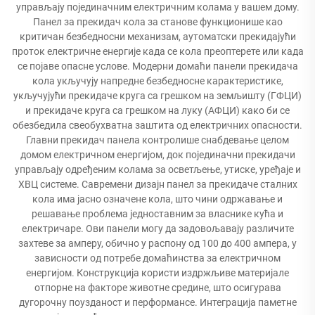
управљају појединачним електричним колама у вашем дому.
Панел за прекидач кола за станове функционише као
критичан безбедносни механизам, аутоматски прекидајући
проток електричне енергије када се кола преоптерете или када
се појаве опасне услове. Модерни домаћи панели прекидача
кола укључују напредне безбедносне карактеристике,
укључујући прекидаче круга са грешком на земљишту (ГФЦИ)
и прекидаче круга са грешком на луку (АФЦИ) како би се
обезбедила свеобухватна заштита од електричних опасности.
Главни прекидач панела контролише снабдевање целом
домом електричном енергијом, док појединачни прекидачи
управљају одређеним колама за осветљење, утиске, уређаје и
ХВЦ системе. Савремени дизајн панел за прекидаче сталних
кола има јасно означене кола, што чини одржавање и
решавање проблема једноставним за власнике кућа и
електричаре. Ови панели могу да задовољавају различите
захтеве за амперу, обично у распону од 100 до 400 ампера, у
зависности од потребе домаћинства за електричном
енергијом. Конструкција користи издржљиве материјале
отпорне на факторе животне средине, што осигурава
дугорочну поузданост и перформансе. Интеграција паметне