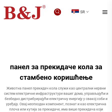
SR
панел за прекидаче кола за
стамбено коришћење
Животна панел прекидач кола служи као централни нервни
систем електричне инфраструктуре вашег дома, управљајући и
безбедно дистрибуирајући електричну енергију у свакој соби и
уређају. Овај неопходан компонент, познат и као електрична
плоча или кутија за прекидаче, има више прекидача који