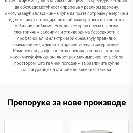
технологије омогућава неким панелцима за прекидаче станова
да обезбеде могућности праћења у реалном времену,
омогућавајући власницима кућа да прате потрошњу енергије и
идентификују потенцијалне проблеме пре него што постану
озбиљни проблеми. Уградња се врши према строгим
електричним законима и стандардима безбедности, а
професионални електричари обезбеђују правилно
заземљавање, адекватне просветљења и сигурне везе.
Комплектни дизајн панел за прекидач кола за станове
максимизује функционалност док минимизира потребе за
простором, што га чини погодним за различите кућне
конфигурације од станова до великих станова.
Препоруке за нове производе