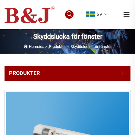
SV
Skyddslucka för fönster
Hemsida
>
Produkter
>
Skyddslucka för fönster
PRODUKTER