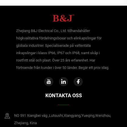
Zhejiang B&J Electrical Co., Ltd. tillhandahåller
högkvalitativa fördelningsboxar och elinkapslingar för
globala industrier. Specialiserade på vattentäta
inkapslingar i klass IP66, IP67 och IP68, samt skåp i
rostfritt stål och plast. Över 25 års erfarenhet. Har
förtroende från kunder i över 50 länder. Begär ett prov idag.
KONTAKTA OSS
NO 591 Xiangbei väg ,Lutoushi,Xiangyang,Yueqing,Wenzhou,
Zhejiang, Kina