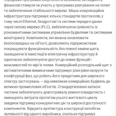
фінансові стимули за участь у програмах реагування на попит
та забезпечення стабільності мережі. Міцна комунікаційна
інфраструктура підтримує кілька стандартів протоколів, у
тому числі Ethernet, бездротові та системи передачі даних
через силову мережу (PLC), забезпечуючи сумісність із
різноманітними системами управління будівлями та системами
моніторингу. Компоненти, які можна оновлювати
безпосередньо на об’єкті, дозволяють підприємствам
покращувати функціональність без повної заміни щита,
захищаючи їх інвестиції в електричну інфраструктуру й
одночасно забезпечуючи доступ до нових функцій і
можливостей по мірі їх появи. Комерційний розподільний щит з
автоматичними вимикачами підтримує різні рівні напруги та
конфігурації фаз, що робить його придатним для широкого
спектру застосувань — від невеликих комерційних будівель до
великих промислових об’єктів. Стандартизовані запасні
частини забезпечують довготривалу ремонтопридатність і
зменшують витрати протягом усього життєвого циклу
завдяки підтримці конкурентних цін та широкої доступності
компонентів. Відкрита архітектура конструкції запобігає
залежності від одного виробника, оскільки підтримує