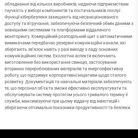
обладнання від кількох виробників, надаючи підприємствам
гнучкість у виборі компонентів та постачальників послуг.
Функції кібербезпеки захищають від несанкціонованого
доступу та втручання, забезпечуючи безпечний обмін даними з
зовнішніми системами та платформами віддаленого
моніторингу. Комерційний розподільний щит з автоматичними
вимикачами передбачає резервні комунікаційні канали, які
зберігають зв’язок навіть у разі виходу з ладу основних
комунікаційних систем. Екологічні аспекти включають
виготовлення без використання свинцю, застосування
вторинно перероблюваних матеріалів та енергоефективну
роботу, що підтримує корпоративні ініціативи щодо сталого
розвитку. Документація та навчальні матеріали забезпечують
те, що персонал об’єкта зможе ефективно експлуатувати та
обслуговувати систему протягом усього тривалого терміну її
служби, максимізуючи при цьому віддачу від інвестицій і
зберігаючи оптимальні показники продуктивності та безпеки.