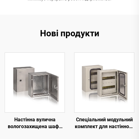
Нові продукти
Настінна вулична
Спеціальний модульний
вологозахищена шафа
комплект для настінного
IP66 із нержавіючої сталі
розподільного шафи