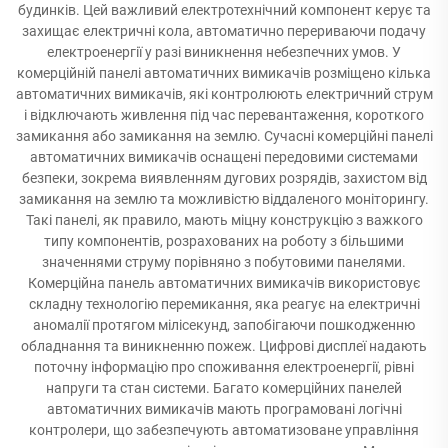
будинків. Цей важливий електротехнічний компонент керує та
захищає електричні кола, автоматично перериваючи подачу
електроенергії у разі виникнення небезпечних умов. У
комерційній панелі автоматичних вимикачів розміщено кілька
автоматичних вимикачів, які контролюють електричний струм
і відключають живлення під час перевантаження, короткого
замикання або замикання на землю. Сучасні комерційні панелі
автоматичних вимикачів оснащені передовими системами
безпеки, зокрема виявленням дугових розрядів, захистом від
замикання на землю та можливістю віддаленого моніторингу.
Такі панелі, як правило, мають міцну конструкцію з важкого
типу компонентів, розрахованих на роботу з більшими
значеннями струму порівняно з побутовими панелями.
Комерційна панель автоматичних вимикачів використовує
складну технологію перемикання, яка реагує на електричні
аномалії протягом мілісекунд, запобігаючи пошкодженню
обладнання та виникненню пожеж. Цифрові дисплеї надають
поточну інформацію про споживання електроенергії, рівні
напруги та стан системи. Багато комерційних панелей
автоматичних вимикачів мають програмовані логічні
контролери, що забезпечують автоматизоване управління