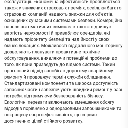
експлуатації. Економічна ефективність проявляється
також у знижених страховых преміях, оскільки багато
страхових компаній надають знижки для об’єктів,
оснащених сучасними системами безпеки. Комерційна
панель автоматичних вимикачів також підвищує
вартість нерухомості й приваблює орендарів, які
надають пріоритету безпеці та надійності у своїх
бізнес-локациях. Можливості віддаленого моніторингу
дозволяють планувати проактивне технічне
обслуговування, виявляючи потенційні проблеми до
того, як вони призведуть до відмов системи. Такий
прогнозний підхід запобігає дорогому аварійному
ремонту й продовжує термін служби обладнання.
Стандартизовані компоненти та широка доступність
запасних частин забезпечують швидкий ремонт у разі
потреби, підтримуючи безперервність бізнесу.
Екологічні переваги включають зменшення обсягу
відходів порівняно з одноразовими запобіжниками та
покращену енергоефективність, що сприяє
досягненню цілей стійкого розвитку.