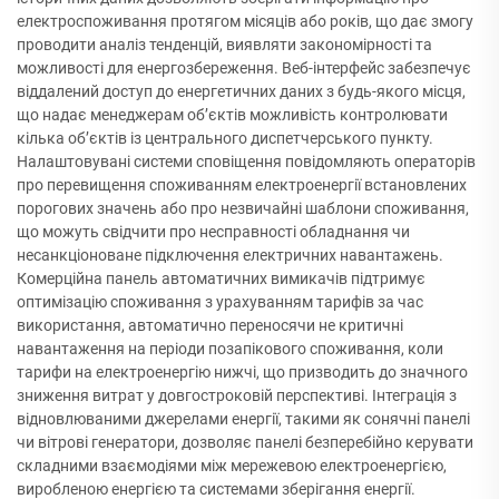
електроспоживання протягом місяців або років, що дає змогу
проводити аналіз тенденцій, виявляти закономірності та
можливості для енергозбереження. Веб-інтерфейс забезпечує
віддалений доступ до енергетичних даних з будь-якого місця,
що надає менеджерам об’єктів можливість контролювати
кілька об’єктів із центрального диспетчерського пункту.
Налаштовувані системи сповіщення повідомляють операторів
про перевищення споживанням електроенергії встановлених
порогових значень або про незвичайні шаблони споживання,
що можуть свідчити про несправності обладнання чи
несанкціоноване підключення електричних навантажень.
Комерційна панель автоматичних вимикачів підтримує
оптимізацію споживання з урахуванням тарифів за час
використання, автоматично переносячи не критичні
навантаження на періоди позапікового споживання, коли
тарифи на електроенергію нижчі, що призводить до значного
зниження витрат у довгостроковій перспективі. Інтеграція з
відновлюваними джерелами енергії, такими як сонячні панелі
чи вітрові генератори, дозволяє панелі безперебійно керувати
складними взаємодіями між мережевою електроенергією,
виробленою енергією та системами зберігання енергії.