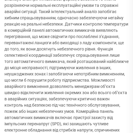
розрізняючи нормальні експлуатаційні умови та справжні
аварійні ситуації. Такий інтелектуальний аналіз запобігає
хибним спрацьовуванням, одночасно забезпечуючи негайну
реакцію на реальні небезпеки. Датчики контролю температури
в комерційній панелі автоматичних вимикачів виявляють
перегрівання, що може свідчити про послаблені з’єднання,
перевантажені ланцюги або виходящі з ладу компоненти, ще
до того, як вони досягнуть небезпечного рівня. Функція
селективної координації забезпечує спрацьовування лише
того автоматичного вимикача, який розташований найближче
до місця несправності, підтримуючи живлення в інших,
неушкоджених зонах і запобігаючи непотрібним вимкненням,
що могли б порушити роботу підприємства. Можливості
аварійного вимкнення дозволяють менеджерам об’єкта
швидко відключити живлення окремих зон або всього об’єкта
в аварійних ситуаціях, забезпечуючи критично важен
контроль над безпекою під час технічного обслуговування,
пожеж або інших небезпечних умов. Комерційна панель
автоматичних вимикачів включає пристрої захисту від
імпульсних перенапруг (SPD), які захищають чутливе
електронне обладнання від стрибків напруги, спричинених