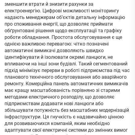
зменшити втрати й знизити рахунки за
електроенергію. Цифрові можливості моніторингу
надають менеджерам об’єктів детальну інформацію
про споживання енергії, що дозволяє приймати
обґрунтовані рішення щодо експлуатації та графіку
роботи обладнання. Простота обслуговування є ще
однією важливою перевагою: чітко позначені
автоматичні вимикачі дозволяють швидко
ідентифікувати й ізолювати окремі ланцюги, не
впливаючи на інші зони будівлі. Такий сегментований
підхід мінімізує перерви в роботі підприємства під час
планового технічного обслуговування або аварійного
ремонту. Комерційна панель автоматичних вимикачів
має кращу масштабованість порівняно зі старими
методами електричного розподілу, що дозволяє
підприємствам додавати нові ланцюги або
збільшувати потужність без масштабних модернізацій
інфраструктури. Ця гнучкість є надзвичайно цінною
для розвиваючихся компаній, яким необхідно
адаптувати свої електричні системи до змінних вимог