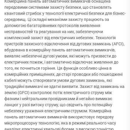
Комерційна панель автоматичних вимикачів оснащена
передовими системами захисту безпеки, що становлять
квантовий стрибок у технології електричної безпеки для бізнес-
середовищ. Ці складні механізми захисту працюють за
допомогою багаторівневих протоколів виявлення
несправностей та реагування на них, забезпечуючи
комплексний захист від електричних небезпек. Технологія
пристроїв захисного відключення від дугових замикань (AFCI),
вбудована в комерційну панель автоматичних вимикачів,
виявляє небезпечні дугові умови, які можуть призвести до
електричних пожеж, і автоматично відключає живлення до
того, як почнеться горіння. Ця функція особливо цінна в
комерційних приміщеннях, де старі проводки або пошкоджені
кабелі можуть створювати умови дугових замикань, які
традиційні вимикачі не здатні виявити. Захист від замикань на
землю (GFCI) контролює потік електричного струму між
фазним і нейтральним провідниками й негайно вимикає
ланцюг у разі витоку струму, що свідчить про потенційну
небезпеку ураження електричним струмом. Комерційна
панель автоматичних вимикачів використовує передову
мікропроцесорну технологію, яка в режимі реального часу
аналізує електричні хвильові форми, з високою точністю