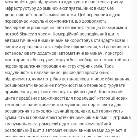
можливість для підприємств адаптувати свою електричну
інфраструктуру до змінних експлуатаційних вимог без
дорогоцінної повної заміни системи. Цей передовий підхід
передбачає модульні компоненти, що дозволяють
безперервне розширення або переконфігурацію по мірі зміни
потреб бізнесу з часом. Комерційний розподільний щит з
автоматичними вимикачами використовує стандартизовані
системи кріплення та інтерфейси підключення, які дозволяють
встановлювати додаткові автоматичні вимикачі, пристрої
моніторингу або керуючі модулі без необхідності масштабного
перевиправлення проводки чи структурних змін. Така
модульність є надзвичайно цінною для зростаючих
підприємств, яким потрібно встановлювати нове обладнання,
розширювати виробничі потужності або переконфігурувати
приміщення для різних експлуатаційних цілей. Конструкція
щита передбачає можливості для подальшої інтеграції нових
технологій: наявні резервні комунікаційні порти, слоти для
розширення та оновлені функції прошивки, що гарантують
сумісність із новими електротехнічними рішеннями. Підтримка
«розумної» електромережі підготовлює комерційний
розподільний щит з автоматичними вимикачами до участі в
передових програмах енергопостачальників, які надають