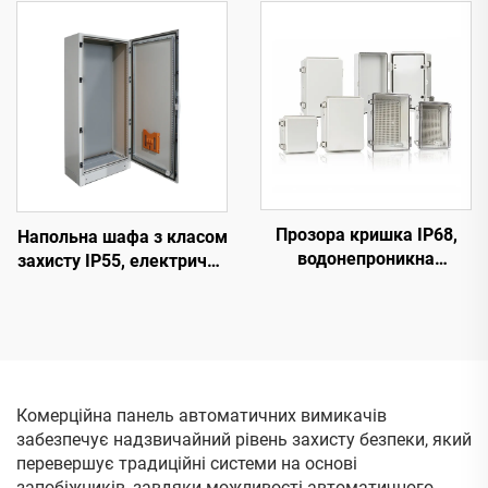
Прозора кришка IP68,
Напольна шафа з класом
водонепроникна
захисту IP55, електрична
пластикова розподільна
шафа
коробка, електрична
коробка з нержавіючої
сталі з петлями
Комерційна панель автоматичних вимикачів
забезпечує надзвичайний рівень захисту безпеки, який
перевершує традиційні системи на основі
запобіжників, завдяки можливості автоматичного