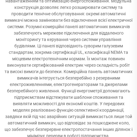
навантаженням та оптимізацію енергоспоживання. Модульна
конструкція дозволяє легко розширювати систему та
проводити технічне обслуговування: окремі автоматичні
вимикачі можна замінювати без відключення всієї електричної
системи. Розумні комерційні панелі автоматичних вимикачів
забезпечують мережеве підключення для віддаленого
моніторингу та керування через системи управління
будівлями. Ці панелі відповідають суворим галузевим
стандартам, зокрема сертифікації UL, класифікації NEMA та
місцевим електротехнічним нормам. Їх монтаж повинен
виконувати сертифікований електрик через складність робіт
та високі вимоги до безпеки. Комерційна панель автоматичних
вимикачів інтегрується безперебійно з резервними
електроживленнями, електрогенераторами та джерелами
безперебійного живлення. Функції енергометрії допомагають
підприємствам відстежувати шаблони споживання та
виявляти можливості для економії коштів. У передових
моделях реалізовано функцію селективної координації,
завдяки якій під час аварійних ситуацій вимикається лише той
автоматичний вимикач, що відповідає за пошкоджене коло,
що забезпечує безперервне електропостачання інших ділянок і
мінімізує перерви в роботі підприємства.