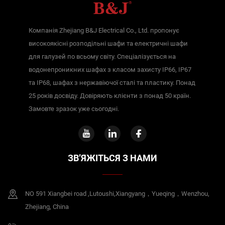
Компанія Zhejiang B&J Electrical Co., Ltd. пропонує
високоякісні розподільні шафи та електричні шафи
для галузей по всьому світу. Спеціалізується на
водонепроникних шафах з класом захисту IP66, IP67
та IP68, шафах з нержавіючої сталі та пластику. Понад
25 років досвіду. Довіряють клієнти з понад 50 країн.
Замовте зразок уже сьогодні.
ЗВ’ЯЖІТЬСЯ З НАМИ
NO 591 Xiangbei road ,Lutoushi,Xiangyang，Yueqing，Wenzhou,
Zhejiang, China