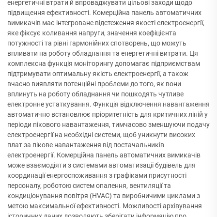
енергетичні втрати й впроваджувати цільові заходи щодо
підвищення ефективності. Комерційна панель автоматичних
вимикачів має інтегроване відстеження якості електроенергії,
яке фіксує коливання напруги, значення коефіцієнта
потужності та рівні гармонійних спотворень, що можуть
впливати на роботу обладнання та енергетичні витрати. Ця
комплексна функція моніторингу допомагає підприємствам
підтримувати оптимальну якість електроенергії, а також
вчасно виявляти потенційні проблеми до того, як вони
вплинуть на роботу обладнання чи пошкодять чутливе
електронне устаткування. Функція відключення навантаження
автоматично встановлює пріоритетність для критичних ліній у
періоди пікового навантаження, тимчасово зменшуючи подачу
електроенергії на необхідні системи, щоб уникнути високих
плат за пікове навантаження від постачальників
електроенергії. Комерційна панель автоматичних вимикачів
може взаємодіяти з системами автоматизації будівель для
координації енергоспоживання з графіками присутності
персоналу, роботою систем опалення, вентиляції та
кондиціонування повітря (HVAC) та виробничими циклами з
метою максимальної ефективності. Можливості архівування
історичних даних дозволяють зберігати інформацію про