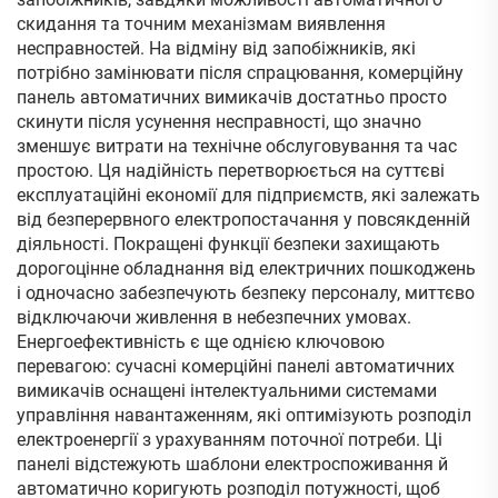
скидання та точним механізмам виявлення
несправностей. На відміну від запобіжників, які
потрібно замінювати після спрацювання, комерційну
панель автоматичних вимикачів достатньо просто
скинути після усунення несправності, що значно
зменшує витрати на технічне обслуговування та час
простою. Ця надійність перетворюється на суттєві
експлуатаційні економії для підприємств, які залежать
від безперервного електропостачання у повсякденній
діяльності. Покращені функції безпеки захищають
дорогоцінне обладнання від електричних пошкоджень
і одночасно забезпечують безпеку персоналу, миттєво
відключаючи живлення в небезпечних умовах.
Енергоефективність є ще однією ключовою
перевагою: сучасні комерційні панелі автоматичних
вимикачів оснащені інтелектуальними системами
управління навантаженням, які оптимізують розподіл
електроенергії з урахуванням поточної потреби. Ці
панелі відстежують шаблони електроспоживання й
автоматично коригують розподіл потужності, щоб