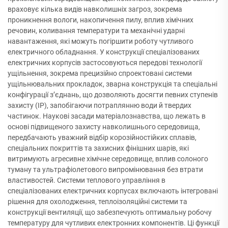
враховує кілька видів навколишніх загроз, зокрема
проникнення вологи, накопичення пилу, вплив хімічних
речовин, коливання температури та механічні ударні
навантаження, які можуть погіршити роботу чутливого
електричного обладнання. У конструкції спеціалізованих
електричних корпусів застосовуються передові технології
ущільнення, зокрема прецизійно спроектовані системи
ущільнювальних прокладок, зварна конструкція та спеціальні
конфігурації з’єднань, що дозволяють досягти певних ступенів
захисту (IP), запобігаючи потраплянню води й твердих
частинок. Наукові засади матеріалознавства, що лежать в
основі підвищеного захисту навколишнього середовища,
передбачають уважний відбір корозійностійких сплавів,
спеціальних покриттів та захисних фінішних шарів, які
витримують агресивне хімічне середовище, вплив солоного
туману та ультрафіолетового випромінювання без втрати
властивостей. Системи теплового управління в
спеціалізованих електричних корпусах включають інтегровані
рішення для охолодження, теплоізоляційні системи та
конструкції вентиляції, що забезпечують оптимальну робочу
температуру для чутливих електронних компонентів. Ці функції