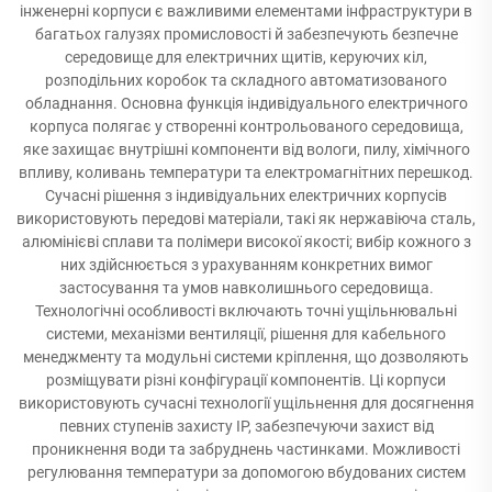
інженерні корпуси є важливими елементами інфраструктури в
багатьох галузях промисловості й забезпечують безпечне
середовище для електричних щитів, керуючих кіл,
розподільних коробок та складного автоматизованого
обладнання. Основна функція індивідуального електричного
корпуса полягає у створенні контрольованого середовища,
яке захищає внутрішні компоненти від вологи, пилу, хімічного
впливу, коливань температури та електромагнітних перешкод.
Сучасні рішення з індивідуальних електричних корпусів
використовують передові матеріали, такі як нержавіюча сталь,
алюмінієві сплави та полімери високої якості; вибір кожного з
них здійснюється з урахуванням конкретних вимог
застосування та умов навколишнього середовища.
Технологічні особливості включають точні ущільнювальні
системи, механізми вентиляції, рішення для кабельного
менеджменту та модульні системи кріплення, що дозволяють
розміщувати різні конфігурації компонентів. Ці корпуси
використовують сучасні технології ущільнення для досягнення
певних ступенів захисту IP, забезпечуючи захист від
проникнення води та забруднень частинками. Можливості
регулювання температури за допомогою вбудованих систем