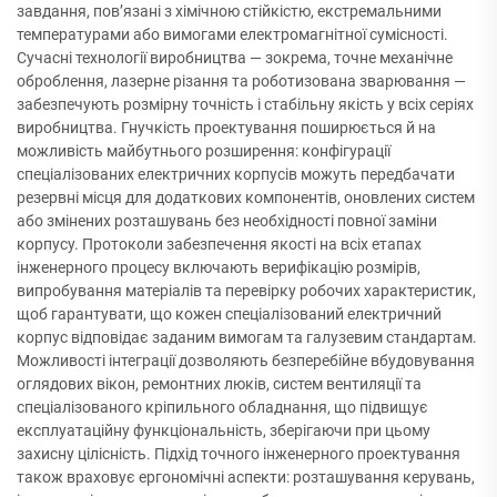
завдання, пов’язані з хімічною стійкістю, екстремальними
температурами або вимогами електромагнітної сумісності.
Сучасні технології виробництва — зокрема, точне механічне
оброблення, лазерне різання та роботизована зварювання —
забезпечують розмірну точність і стабільну якість у всіх серіях
виробництва. Гнучкість проектування поширюється й на
можливість майбутнього розширення: конфігурації
спеціалізованих електричних корпусів можуть передбачати
резервні місця для додаткових компонентів, оновлених систем
або змінених розташувань без необхідності повної заміни
корпусу. Протоколи забезпечення якості на всіх етапах
інженерного процесу включають верифікацію розмірів,
випробування матеріалів та перевірку робочих характеристик,
щоб гарантувати, що кожен спеціалізований електричний
корпус відповідає заданим вимогам та галузевим стандартам.
Можливості інтеграції дозволяють безперебійне вбудовування
оглядових вікон, ремонтних люків, систем вентиляції та
спеціалізованого кріпильного обладнання, що підвищує
експлуатаційну функціональність, зберігаючи при цьому
захисну цілісність. Підхід точного інженерного проектування
також враховує ергономічні аспекти: розташування керувань,