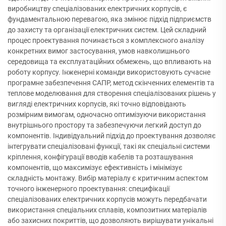
виробництву спеціалізованих електричних корпусів, є
фундаментальною перевагою, яка змінює підхід підприємств
до захисту та організації електричних систем. Цей складний
процес проектування починається з комплексного аналізу
конкретних вимог застосування, умов навколишнього
середовища та експлуатаційних обмежень, що впливають на
роботу корпусу. Інженерні команди використовують сучасне
програмне забезпечення САПР, метод скінченних елементів та
теплове моделювання для створення спеціалізованих рішень у
вигляді електричних корпусів, які точно відповідають
розмірним вимогам, одночасно оптимізуючи використання
внутрішнього простору та забезпечуючи легкий доступ до
компонентів. Індивідуальний підхід до проектування дозволяє
інтегрувати спеціалізовані функції, такі як спеціальні системи
кріплення, конфігурації вводів кабелів та розташування
компонентів, що максимізує ефективність і мінімізує
складність монтажу. Вибір матеріалу є критичним аспектом
точного інженерного проектування: специфікації
спеціалізованих електричних корпусів можуть передбачати
використання спеціальних сплавів, композитних матеріалів
або захисних покриттів, що дозволяють вирішувати унікальні