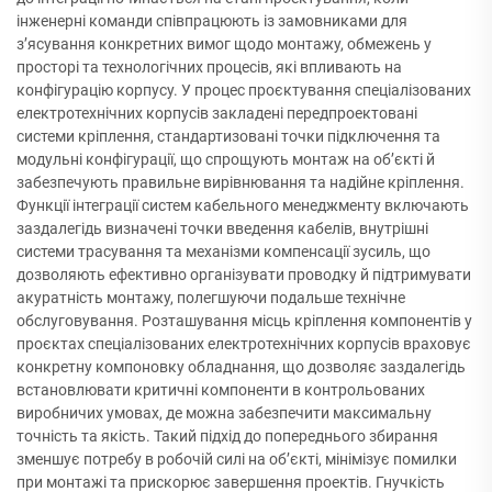
інженерні команди співпрацюють із замовниками для
з’ясування конкретних вимог щодо монтажу, обмежень у
просторі та технологічних процесів, які впливають на
конфігурацію корпусу. У процес проєктування спеціалізованих
електротехнічних корпусів закладені передпроектовані
системи кріплення, стандартизовані точки підключення та
модульні конфігурації, що спрощують монтаж на об’єкті й
забезпечують правильне вирівнювання та надійне кріплення.
Функції інтеграції систем кабельного менеджменту включають
заздалегідь визначені точки введення кабелів, внутрішні
системи трасування та механізми компенсації зусиль, що
дозволяють ефективно організувати проводку й підтримувати
акуратність монтажу, полегшуючи подальше технічне
обслуговування. Розташування місць кріплення компонентів у
проєктах спеціалізованих електротехнічних корпусів враховує
конкретну компоновку обладнання, що дозволяє заздалегідь
встановлювати критичні компоненти в контрольованих
виробничих умовах, де можна забезпечити максимальну
точність та якість. Такий підхід до попереднього збирання
зменшує потребу в робочій силі на об’єкті, мінімізує помилки
при монтажі та прискорює завершення проектів. Гнучкість