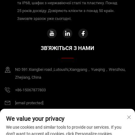
та IP68, шафах з нержавіючої сталі та пластику. Понад
25 років досвіду. Довіряють клієнти з понад 50 країн.
Замовте зразок уже сьогодні.
ЗВ’ЯЖІТЬСЯ З НАМИ
NO 591 Xiangbei road ,Lutoushi,Xiangyang，Yueqing，Wenzhou,
Zhejiang, China
+86-15067877803
[email protected]
We value your privacy
© Авторське право 2026 China Zhejiang B&J Electrical Co.,Ltd. Всі права
We use cookies and similar tools to provide our services. If you
захищені.
Політика конфіденційності
don't want to accept all cookies, click Personalize cookies.