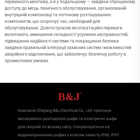
первинного монтажу, а й у подальшому — завдяки спрощеному
доступу до місць технічного обслуговування, організованій
внутрішній компоновці та логічному розташуванню
компонентів, що скорочує час, необхідний для
обслуговування. Довгострокові експлуатаційні переваги
включають зменшення складності усунення несправностей,
підвищення надійності системи та покращення безпеки
завдяки правильній інтеграції захисних систем і можливостей
аварійного відключення, що забезпечує безпечну роботу в
промислових умовах.
Компанія Zhejiang B&J Electrical Co., Ltd. пропонує
високоякісні розподільні шафи та електричні шафи
для галузей по всьому світу. Спеціалізується на
водонепроникних шафах з класом захисту IP66, IP67