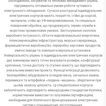
охолодження, нагрівачів та теплових менеджмент-рішень
підтримують оптимальні умови роботи чутливого
електронного обладнання. Сучасні конструкції індивідуальних
електричних корпусів мають покриття, стійкі до корозії,
матеріали, стійкі до УФ-випромінювання, та спеціальні
поверхневі обробки, що продовжують термін служби в
жорстких промислових умовах. Застосування охоплює
виробничі потужності, об’єкти відновлювальної енергетики,
телекомунікаційну інфраструктуру, морські середовища,
фармацевтичне виробництво, переробку харчових продуктів,
хімічні заводи та зовнішні комунальні установки.
Універсальність рішень із індивідуальних електричних корпусів
дає інженерам змогу точно вказувати розміри, конфігурації
кріплення, точки доступу та ступені захисту, що відповідають
унікальним вимогам проекту. Функції інтеграції дозволяють
безперебійно вбудовувати оглядові вікна, сигнальні лампи,
перемикачі та інтерфейси «людина–машина», зберігаючи при
цьому захисну цілісність. Ці спеціалізовані корпуси
забезпечують відповідність міжнародним стандартам безпеки,
нормативним вимогам та галузевим сертифікаціям,
необхідним для безпечного функціонування електричних
систем у різноманітних застосуваннях.