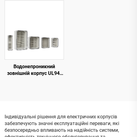
з захистом від бризків
IP67, ковпак
Водонепроникний
зовнішній корпус UL94-
V0 із прозорою кришкою,
розподільна коробка
IP68 для електронних
приладів, пластиковий
корпус із полікарбонату/
АБС
Індивідуальні рішення для електричних корпусів
забезпечують значні експлуатаційні переваги, які
безпосередньо впливають на надійність системи,
ефективність технічного обслуговування та