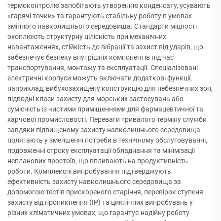
термоконтролю запобігають утворенню конденсату, усувають
«гарячі точки» та гарантують стабільну роботу в умовах
змінного навколишнього середовища. Стандарти міцності
охоплюють структурну цілісність при механічних
навантаженнях, стійкість до вібрації та захист від ударів, що
забезпечує безпеку внутрішніх компонентів під час
транспортування, монтажу та експлуатації. Спеціалізовані
електричні корпуси можуть включати додаткові функції,
наприклад, вибухозахищену конструкцію для небезпечних зон,
підводні класи захисту для морських застосувань або
сумісність із чистими приміщеннями для фармацевтичної та
харчової промисловості. Переваги тривалого терміну служби
завдяки підвищеному захисту навколишнього середовища
полягають у зменшенні потреби в технічному обслуговуванні,
подовженні строку експлуатації обладнання та мінімізації
непланових простоїв, що впливають на продуктивність
роботи. Комплексні випробування підтверджують
ефективність захисту навколишнього середовища за
допомогою тестів прискореного старіння, перевірок ступеня
захисту від проникнення (IP) та циклічних випробувань у
різних кліматичних умовах, що гарантує надійну роботу