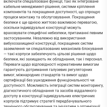
включати спеціалізовані функції, такі як інтегроване
кабельне менеджмент-рішення, системи кріплення
компонентів та покращення доступності, що спрощує
процеси монтажу та обслуговування. Покращення
безпеки є ще однією життєво важливою перевагою,
оскільки індивідуальні конструкції можуть
враховувати специфічні небезпеки, притаманні певним
застосуванням. Незалежно від використання
вибухозахищеної конструкції, покращених систем
заземлення чи спеціалізованих механізмів блокування
— такі корпуси забезпечують цільові рішення щодо
безпеки, які захищають як обладнання, так і персонал.
Переваги щодо відповідності нормативним вимогам
гарантують дотримання галузевих регуляторних
вимог, міжнародних стандартів та вимог щодо
сертифікації без ушкодження функціональності чи
доступності. Можливість інтеграції систем моніторингу,
діагностичного обладнання та засобів віддаленого
доступу в конструкції індивідуальних електричних
корпусів підтримує стратегії передбачувального
технічного обслуговування та ініціативи з оптимізації