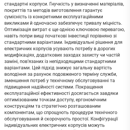
стандартні корпуси. Гнучкість у визначенні матеріалів,
покриттів та методів виготовлення гарантує
сумісність із конкретними експлуатаційними
викликами й одночасно забезпечує тривалу міцність.
Оптимізація витрат є ще однією ключовою перевагою,
навіть попри вищі початкові інвестиції порівняно зі
стандартними варіантами. Індивідуальні рішення для
електричних корпусів усувають потребу в дорогих
модифікаціях, додаткових заходах захисту чи частій
заміні, пов’язаних із непідходящими стандартними
варіантами. Цей підхід знижує загальну вартість
володіння за рахунок подовженого терміну служби,
зменшення потреб у технічному обслуговуванні та
підвищення надійності системи. Покращення
експлуатаційної ефективності досягається завдяки
оптимізованим точкам доступу, ергономічним
конструкціям та стратегічно розташованим
компонентам, що спрощують процедури технічного
обслуговування й скорочують простої. Конфігурації
індивідуальних електричних корпусів можуть