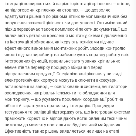
інтеграції поширюється й на різні орієнтації кріплення — стінне,
напідлогове чи кріплення на стовпах, — що дозволяє
адаптувати рішення до різноманітних вимог майданчиків без
порушення захисної цілісності чи доступності. Оптимізований
підхід передбачає також комплексні пакети документації, що
включають детальні креслення монтажу, схеми підключення
та інструкції зі збирання, які керують техніками під час
ефективного виконання монтажних робіт. Заходи контролю
якості під час виробництва забезпечують справну роботу всіх
інтегрованих функцій, правильне затягування кріпильних
елементів та перевірку процедур збирання перед
відправленням продукції. Спеціалізовані рішення у вигляді
електротехнічних корпусів можуть включати аксесуари,
встановлені на заводі, — освітлювальні системи, вентилятори
охолодження, нагрівальні елементи та обладнання для
моніторингу, — що усувають проблеми координації робіт на
об’єкті й гарантують правильну інтеграцію. Процедури
тестування та валідації підтверджують, що інтегровані системи
працюють коректно й відповідають встановленим технічним
вимогам до моменту поставки на будівельний майданчик.
Ефективність таких рішень виявляється не лише на етапі