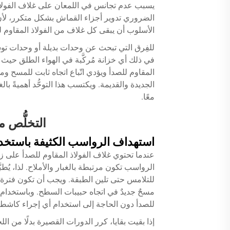
يسبب عدم تجانس في اللمعان على غلاف الفولاذ ال
الضروري تدوير أجزاء القماش بشكل متكرر، لأن 
الأسلوب أن يبقى كل غلاف من الفولاذ المقاوم للص
للفِرق التي تبحث عن وحدات بديلة أو وحدات توس
في ذلك أي خزانة مُركَّبة في الهواء الطلق حيث 
المقاوم للصدأ
ويؤدي اتّباع اتجاه ثابت للمسح و
الجديدة والقديمة. ويكتسب هذا التوحُّد أهميةً ب
معًا.
التخلُّص 
استهداف الرواسب الكثيفة باستخ
عندما تحتوي غلاف الفولاذ المقاوم للصدأ على زي
الرواسب تكون مرتبطة بالغبار والأملاح. لذا، يُطب
للتلامس حتى تلين الطبقة. ويجب أن تكون فتر
مسحٌ جديدٌ في اتجاه حبيبات السطح. وباستخدام 
للصدأ دون الحاجة إلى استخدام أي إجراء كاشط.
إذا بقيت بقايا، كرر الدورات القصيرة بدلًا من الل