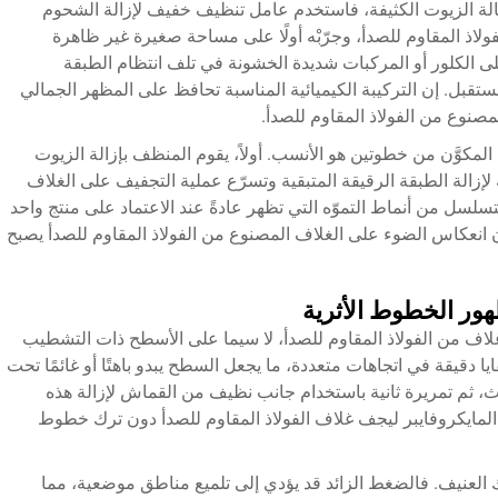
ة الزيوت الكثيفة، فاستخدم عامل تنظيف خفيف لإزالة الشحوم
لاذ المقاوم للصدأ، وجرّبْه أولًا على مساحة صغيرة غير ظاهرة
ى الكلور أو المركبات شديدة الخشونة في تلف انتظام الطبقة
قبل. إن التركيبة الكيميائية المناسبة تحافظ على المظهر الجمالي
مصنوع من الفولاذ المقاوم للصدأ.
 المكوَّن من خطوتين هو الأنسب. أولاً، يقوم المنظف بإزالة الزيوت
 لإزالة الطبقة الرقيقة المتبقية وتسرّع عملية التجفيف على الغلاف
تسلسل من أنماط التموّه التي تظهر عادةً عند الاعتماد على منتج واحد
ن انعكاس الضوء على الغلاف المصنوع من الفولاذ المقاوم للصدأ يصبح
ر الخطوط الأثرية
لاف من الفولاذ المقاوم للصدأ، لا سيما على الأسطح ذات التشطيب
يا دقيقة في اتجاهات متعددة، ما يجعل السطح يبدو باهتًا أو غائمًا تحت
لوث، ثم تمريرة ثانية باستخدام جانب نظيف من القماش لإزالة هذه
المايكروفايبر ليجف غلاف الفولاذ المقاوم للصدأ دون ترك خطوط
 العنيف. فالضغط الزائد قد يؤدي إلى تلميع مناطق موضعية، مما