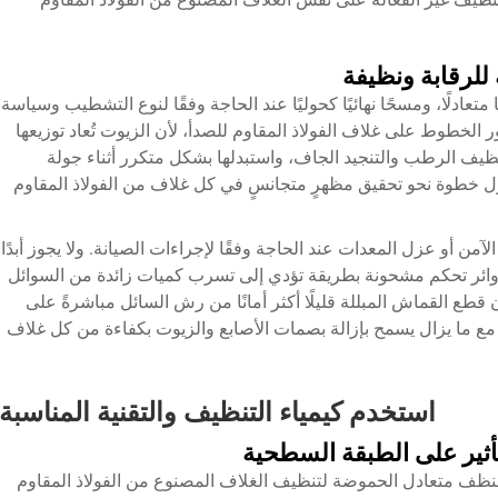
لرقابة ونظيفة
ادلًا، ومسحًا نهائيًا كحوليًا عند الحاجة وفقًا لنوع التشطيب وسياسة
ور الخطوط على غلاف الفولاذ المقاوم للصدأ، لأن الزيوت تُعاد توزيعها
نظيف الرطب والتنجيد الجاف، واستبدلها بشكل متكرر أثناء جولة
ول خطوة نحو تحقيق مظهرٍ متجانسٍ في كل غلاف من الفولاذ المقاوم
ن أو عزل المعدات عند الحاجة وفقًا لإجراءات الصيانة. ولا يجوز أبدًا
دوائر تحكم مشحونة بطريقة تؤدي إلى تسرب كميات زائدة من السوائل
 قطع القماش المبللة قليلًا أكثر أمانًا من رش السائل مباشرةً على
ع ما يزال يسمح بإزالة بصمات الأصابع والزيوت بكفاءة من كل غلاف
استخدم كيمياء التنظيف والتقنية المناسبة
أثير على الطبقة السطحية
 منظف متعادل الحموضة لتنظيف الغلاف المصنوع من الفولاذ المقاوم