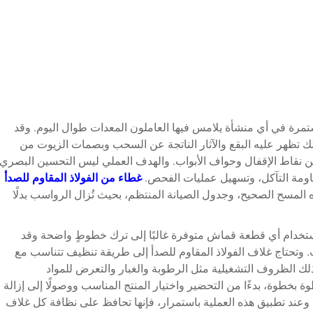
مرة في أي منشأة يلامس فيها العاملون المعدات طوال اليوم. وقد
 ذلك تظهر عليه البقع والآثار الناتجة عن السحب وبصمات الزيوت من
من نقاط الإقفال وحواف الأبواب. والهدف العملي ليس التحسين البصري
اومة التآكل، وتسهيل عمليات الفحص.
غطاء من الفولاذ المقاوم للصدأ
جاه المسح الصحيح، وجدول الصيانة المنتظم، بحيث تُزال الرواسب بدلًا
استخدام أي قطعة قماش متوفرة غالبًا إلى ترك خطوطٍ واضحة وقد
حتاج غلاف الفولاذ المقاوم للصدأ إلى طريقة تنظيف تتناسب مع
ك الظروف التشغيلية مثل الرطوبة والغبار والتعرض للمواد
ة بخطوة، بدءًا من التحضير واختيار المنتج المناسب ووصولًا إلى إزالة
 وعند تطبيق هذه العملية باستمرار، فإنها تحافظ على نظافة كل غلاف