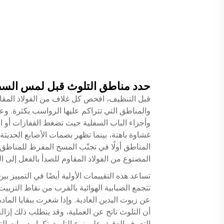
حدد مناطق التلوث قبل لمس الس
قبل التنظيف، افحص كل غلاف من الفولاذ المقاو
والمناطق التي تتراكم عليها الرواسب بكثرة. وع
وأجزاء الباب السفلية حيث تضغط القفازات أو الي
غشاوة باهتة، بينما تظهر بصمات الأصابع الحدي
المناطق أولًا في تجنّب المسح المفرط للمناطق قل
المصنوع من الفولاذ المقاوم للصدأ بالفعل إلى ال
تساعد هذه التقييمات الأولية أيضًا في التمييز بي
تتجمع الضبابية الهوائية بالقرب من نقاط التزيي
عن زيوت اليدين العادية. وإذا شعرت ببقايا الما
أن التلوث ناتج عن العملية، وقد يتطلب ذلك إزال
التعرف الدقيق على نوع التلوث تكرار دورات الت