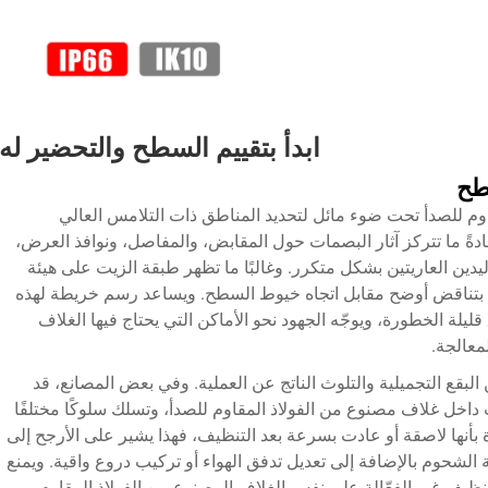
ابدأ بتقييم السطح والتحضير له
طح
م للصدأ تحت ضوء مائل لتحديد المناطق ذات التلامس العالي
ادةً ما تتركز آثار البصمات حول المقابض، والمفاصل، ونوافذ العرض،
دين العاريتين بشكل متكرر. وغالبًا ما تظهر طبقة الزيت على هيئة
ثة بتناقض أوضح مقابل اتجاه خيوط السطح. ويساعد رسم خريطة لهذه
يلة الخطورة، ويوجّه الجهود نحو الأماكن التي يحتاج فيها الغلاف
معالجة.
ن البقع التجميلية والتلوث الناتج عن العملية. وفي بعض المصانع، قد
ت داخل غلاف مصنوع من الفولاذ المقاوم للصدأ، وتسلك سلوكًا مختلفًا
دة بأنها لاصقة أو عادت بسرعة بعد التنظيف، فهذا يشير على الأرجح إلى
ة الشحوم بالإضافة إلى تعديل تدفق الهواء أو تركيب دروع واقية. ويمنع
نظيف غير الفعّالة على نفس الغلاف المصنوع من الفولاذ المقاوم