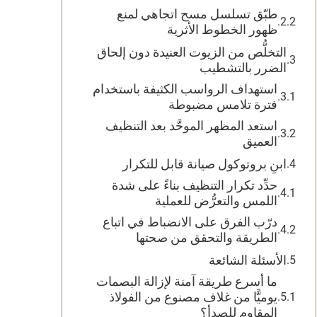
طبّق تسلسل مسح اتجاهي لمنع
ظهور الخطوط الأثرية
التخلُّص من الزيوت العنيدة دون إلحاق
الضرر بالتشطيب
استهداف الرواسب الكثيفة باستخدام
فترة تلامس مضبوطة
استعد المظهر الموحَّد بعد التنظيف
العميق
ابنِ بروتوكول صيانة قابل للتكرار
حدِّد تكرار التنظيف بناءً على شدة
اللمس والتعرُّض للعملية
درّب الفرق على الانضباط في اتباع
الطريقة والتحقق من صحتها
الأسئلة الشائعة
ما أسرع طريقة آمنة لإزالة البصمات
يوميًّا من غلاف مصنوع من الفولاذ
المقاوم للصدأ؟