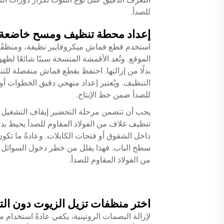
للصدأ.
إعداد محطة تنظيف ومسح خاضعة ل
استخدم قطع قماش ميكروفايبر نظيفة، ومنظفًا متع
الموقع. وتُعد الأقمشة المتسخة سببًا شائعًا لظه
بدلًا من إزالتها. احتفظ بقطع قماش منفصلة للت
التنظيف. ويُعتبر إعداد منهجي دقيق الخطوات أ
للصدأ ضمن خط الإنتاج.
يجب أن تتضمن مرحلة التحضير إيقاف التشغيل الآم
تنظيف غلاف من الفولاذ المقاوم للصدأ يحيط ب
داخل الشقوق أو فتحات الكابلات. وعادةً ما تكون
سطح الباب. فهذا يقلل من خطر دخول السوائل م
من الفولاذ المقاوم للصدأ.
اختر منظفات تزيل الزيوت دون الت
لإزالة البصمات الروتينية، يكفي عادةً استخدام