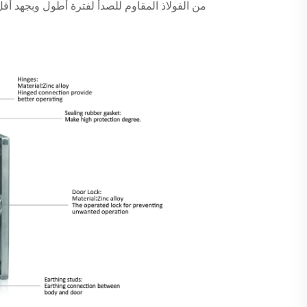
من الفولاذ المقاوم للصدأ لفترة أطول وبجهد أقل