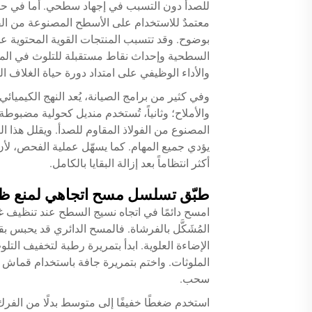
للصدأ دون التسبب في إجهاد سطحي. أما في حال
معتمدٌ للاستخدام على الأسطح المصنوعة من الفو
بوضوح. وقد تتسبب المنتجات القوية المحتوية عل
السطحية وإحداث نقاط مستقبلة للتلوث في المست
والأداء الوظيفي على امتداد دورة حياة الغلاف ال
وفي كثير من برامج الصيانة، يُعد النهج الكيميائي
والأملاح؛ وثانياً، تُستخدم منديل كحولية مضبوطة
المصنوع من الفولاذ المقاوم للصدأ. ويقلل هذا ال
يؤدي جميع المهام. كما يسهّل عملية الفحص، لأ
أكثر انتظاماً بعد إزالة البقايا بالكامل.
طبّق تسلسل مسح اتجاهي لمنع ظهو
امسح دائمًا في اتجاه نسيج السطح عند تنظيف غ
المُشَكَّل بالفرشاة. فالمسح الدائري قد يحبس بقا
الإضاءة العلوية. ابدأ بتمريرة رطبة لتخفيف الت
الملوثات. واختم بتمريرة جافة باستخدام قماش 
سحب.
استخدم ضغطًا خفيفًا إلى متوسط بدلًا من الفرك