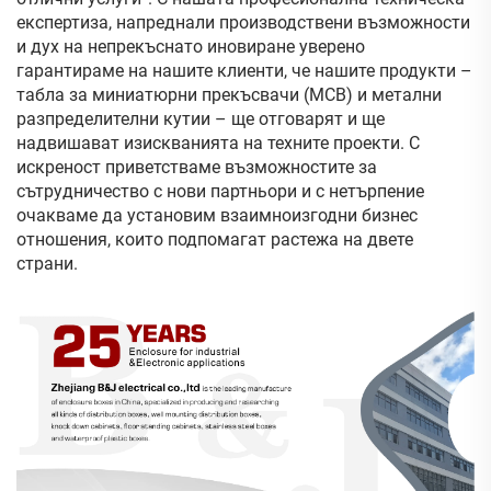
експертиза, напреднали производствени възможности
и дух на непрекъснато иновиране уверено
гарантираме на нашите клиенти, че нашите продукти –
табла за миниатюрни прекъсвачи (MCB) и метални
разпределителни кутии – ще отговарят и ще
надвишават изискванията на техните проекти. С
искреност приветстваме възможностите за
сътрудничество с нови партньори и с нетърпение
очакваме да установим взаимноизгодни бизнес
отношения, които подпомагат растежа на двете
страни.