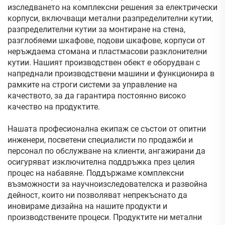
изследването на комплексни решения за електрически
корпуси, включващи метални разпределителни кутии,
разпределителни кутии за монтиране на стена,
разглобяеми шкафове, подови шкафове, корпуси от
неръждаема стомана и пластмасови разклонителни
кутии. Нашият производствен обект е оборудван с
напреднали производствени машини и функционира в
рамките на строги системи за управление на
качеството, за да гарантира постоянно високо
качество на продуктите.
Нашата професионална екипаж се състои от опитни
инженери, посветени специалисти по продажби и
персонал по обслужване на клиенти, ангажирани да
осигуряват изключителна поддръжка през целия
процес на набавяне. Поддържаме комплексни
възможности за научноизследователска и развойна
дейност, които ни позволяват непрекъснато да
иновираме дизайна на нашите продукти и
производствените процеси. Продуктите ни метални