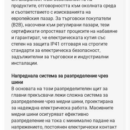
продуктите, отговорността към околната среда
и съответствието с изискванията на
европейския пазар. За търговски покупатели
(B2B), насочени към регулирани пазари, тези
сертификати опростяват процесите на набавяне
и гарантират, че електрическата кутия със
степен на защита IP41 отговаря на строгите
стандарти за електрическа безопасност,
задължителни за търговски и индустриални
инсталации.
Напреднала система за разпределение чрез
шини
В основата на този разпределителен щит за
главни прекъсвачи лежи сложна система за
разпределение чрез медни шини, проектирана
за надеждна електрическа работа. Масивните
медни шини осигуряват ефективно
разпределение на тока с минимално падане на
напрежението, постоянен електрически контакт