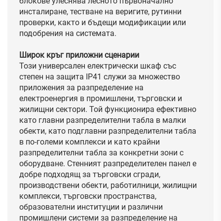
блокове улеснява лесното първоначално
инсталиране, тестване на веригите, рутинни
проверки, както и бъдещи модификации или
подобрения на системата.
Широк кръг приложни сценарии
Този универсален електрически шкаф със
степен на защита IP41 служи за множество
приложения за разпределение на
електроенергия в промишлени, търговски и
жилищни сектори. Той функционира ефективно
като главни разпределителни табла в малки
обекти, като подглавни разпределителни табла
в по-големи комплекси и като крайни
разпределителни табла за конкретни зони с
оборудване. Стенният разпределителен панел е
добре подходящ за търговски сгради,
производствени обекти, работилници, жилищни
комплекси, търговски пространства,
образователни институции и различни
промишлени системи за разпределение на