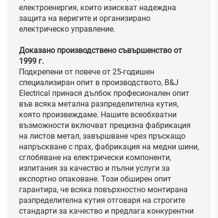
електроенергия, които изискват надеждна
защита на веригите и организирано
електрическо управление.
Доказано производствено съвършенство от
1999 г.
Подкрепени от повече от 25-годишен
специализиран опит в производството, B&J
Electrical принася дълбок професионален опит
във всяка метална разпределителна кутия,
която произвеждаме. Нашите всеобхватни
възможности включват прецизна фабрикация
на листов метал, завършване чрез пръскащо
напръскване с прах, фабрикация на медни шини,
сглобяване на електрически компоненти,
изпитания за качество и пълни услуги за
експортно опаковане. Този обширен опит
гарантира, че всяка повърхностно монтирана
разпределителна кутия отговаря на строгите
стандарти за качество и предлага конкурентни