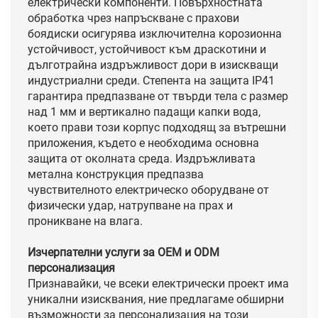
електрически компоненти. Повърхностната
обработка чрез напръскване с прахови
боядиски осигурява изключителна корозионна
устойчивост, устойчивост към драскотини и
дълготрайна издръжливост дори в изискващи
индустриални среди. Степента на защита IP41
гарантира предпазване от твърди тела с размер
над 1 мм и вертикално падащи капки вода,
което прави този корпус подходящ за вътрешни
приложения, където е необходима основна
защита от околната среда. Издръжливата
метална конструкция предпазва
чувствителното електрическо оборудване от
физически удар, натрупване на прах и
проникване на влага.
Изчерпателни услуги за OEM и ODM
персонализация
Признавайки, че всеки електрически проект има
уникални изисквания, ние предлагаме обширни
възможности за персонализация на този