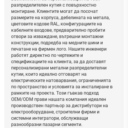
разпределителен кутия с повърхностно
монтиране. Клиентите могат да посочат
размерите на корпуса, дебелината на метала,
цветовите кодове RAL, конфигурациите на
кабелните входове, предварително пробити
отвори за изваждане, вътрешни монтажни
конструкции, подредба на медните шини и
печатане на фирмен лого. Нашите инженери
работят директно по чертежите и
спецификациите на клиента, за да доставят
персонализирани метални разпределителни
кутии, които идеално отговарят на
електрическите натоварвания, ограниченията
по пространство и условията за инсталиране в
рамките на проекта. Този гъвкав подход
OEM/ODM прави нашата компания идеален
производствен партньор за дистрибутори на
електрооборудване, строителни фирми и
системни интегратори, обслужващи
разнообразни пазарни сегменти.