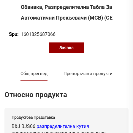
Обвивка, Разпределителна Табла За
Автоматични Прекъсвачи (MCB) (CE
1601825687066
Spu:
Заявка
Общ преглед
Препоръчани продукти
Относно продукта
Продуктова Представка
B&J BJS06
разпределителна кутия
представлява професионално решение за