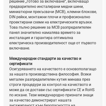
решение „готово за включване“, включващо
предварително инсталирани медни шини,
миниатюрни прекъсвачи (MCB), клемни блокове,
DIN рейки, монтажни плочи и професионално
проектирани схеми на електрическите връзки.
Това пълно решение за MCB разпределителен
панел значително намалява времето за
инсталация и гарантира оптимална
електрическа производителност още от първото
включване.
Международни стандарти за качество и
сертификати
Осигуряването на качеството е основополагащо
за нашата производствена философия. Всеки
метален разпределителен кутия минава през
строги процедури за контрол на качеството и
може да се достави със сертификати CE и RoHS
по искане. Тези международно признати знаци
за качество демонстрират нашата
ангажираност към безопасността на