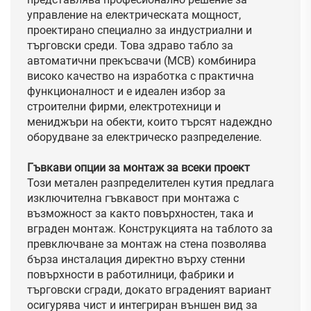
управление на електрическата мощност,
проектирано специално за индустриални и
търговски среди. Това здраво табло за
автоматични прекъсвачи (MCB) комбинира
високо качество на изработка с практична
функционалност и е идеален избор за
строителни фирми, електротехници и
мениджъри на обекти, които търсят надеждно
оборудване за електрическо разпределение.
Гъвкави опции за монтаж за всеки проект
Този метален разпределителен кутия предлага
изключителна гъвкавост при монтажа с
възможност за както повърхностен, така и
вграден монтаж. Конструкцията на таблото за
превключване за монтаж на стена позволява
бърза инсталация директно върху стенни
повърхности в работилници, фабрики и
търговски сгради, докато вграденият вариант
осигурява чист и интегриран външен вид за