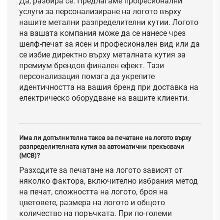
Да, разбира се. Предлагаме професионални
услуги за персонализиране на логото върху
нашите метални разпределителни кутии. Логото
на вашата компания може да се нанесе чрез
шелф-печат за ясен и професионален вид или да
се избие директно върху металната кутия за
премиум брендов финален ефект. Тази
персонализация помага да укрепите
идентичността на вашия бренд при доставка на
електрическо оборудване на вашите клиенти.
Има ли допълнителна такса за печатане на логото върху
разпределителната кутия за автоматични прекъсвачи
(MCB)?
Разходите за печатане на логото зависят от
няколко фактора, включително избрания метод
на печат, сложността на логото, броя на
цветовете, размера на логото и общото
количество на поръчката. При по-големи