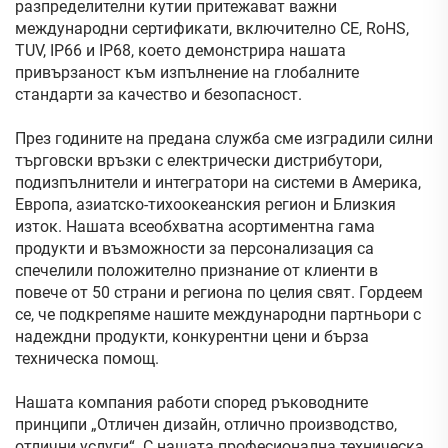
разпределителни кутии притежават важни
международни сертификати, включително CE, RoHS,
TUV, IP66 и IP68, което демонстрира нашата
привързаност към изпълнение на глобалните
стандарти за качество и безопасност.
През годините на предана служба сме изградили силни
търговски връзки с електрически дистрибутори,
подизпълнители и интегратори на системи в Америка,
Европа, азиатско-тихоокеанския регион и Близкия
изток. Нашата всеобхватна асортиментна гама
продукти и възможности за персонализация са
спечелили положително признание от клиенти в
повече от 50 страни и региона по целия свят. Гордеем
се, че подкрепяме нашите международни партньори с
надеждни продукти, конкурентни цени и бърза
техническа помощ.
Нашата компания работи според ръководните
принципи „Отличен дизайн, отлично производство,
отлични услуги“. С нашата професионална техническа