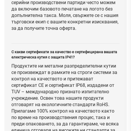
серийни производствени партиди често можем
да включим базовото печатане на логото без
допълнителна такса. Моля, свържете се с нашия
търговски екип с вашите конкретни изисквания,
за да получите точна оферта.
С какви сертификати за качество е сертифицирана вашата
електрическа кутия с защита IP41?
Продуктите ни метални разпределителни кутии
се произвеждат в рамките на строги системи за
контрол на качеството и притежават
сертификат CE и сертификат IP68, издадени от
TUV – международно признато изпитателно
учреждение. Освен това нашите продукти
отговарят на екологичните стандарти RoHS.
Прилагаме 100% контрол на качеството както
по време на производствения процес, така и
преди опаковането, за да гарантираме, че всяка
единица отговаря на високите ни стандарти за