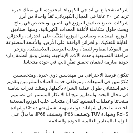
شركة تشجيانغ بي آند جي للكهرباء المحدودة، التي تمتلك خبرة
تزيد عن ٢٠ عامًا في المجال الكهربائي، تُعَدُّ واحدةً من أبرز
شركات تصنيع صناديق التوزيع في الصين. ونتخصص في إنتاج
وبحث حلول متكاملة لأغلفة المعدات الكهربائية، ومنها: صناديق
التوزيع المعدنية، وصناديق التوزيع المُثبَّتة على الجدران، والخزائن
القابلة للتفكيك، والخزائن الواقفة على الأرض، والأغلفة المصنوعة
من الفولاذ المقاوم للصدأ، وعلب التوصيل البلاستيكية. وتزخر
مرافقنا التصنيعية بأحدث الآلات الإنتاجية، وتعمل وفق أنظمة إدارة
جودة صارمة لضمان تحقيق تميُّزٍ ثابتٍ في جودة منتجاتنا.
تتكوّن فريقنا الاحترافي من مهندسين ذوي خبرة، ومتخصصين
مُكرّسين في المبيعات، وموظفي خدمة العملاء الملتزمين بتقديم
دعم استثنائي طوال عملية الشراء بأكملها. ونمتلك قدرات شاملة
في مجال البحث والتطوير تتيح لنا الابتكار المستمر في تصاميم
منتجاتنا وعمليات التصنيع. كما أن منتجات علب التوزيع المعدنية
الخاصة بنا تحمل شهادات دولية مهمة تشمل شهادة CE وشهادة
RoHS وشهادة TUV وتصنيف IP66 وتصنيف IP68، ما يدلّ على
التزامنا بالمعايير العالمية للجودة والسلامة.