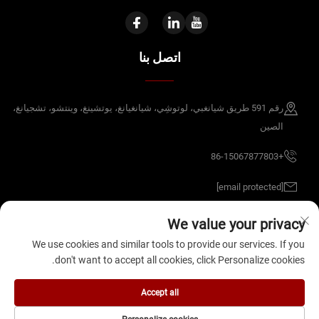
اتصل بنا
رقم 591 طريق شيانغبي، لوتوشِي، شيانغيانغ، يوتشينغ، وينتشو، تشجيانغ،
الصين
+86-15067877803
[email protected]
We value your privacy
حقوق النشر © 2026 شركة Zhejiang B&J الكهربائية المحدودة، تشجيانغ، الصين.
We use cookies and similar tools to provide our services. If you
جميع الحقوق محفوظة.
سياسة الخصوصية
don't want to accept all cookies, click Personalize cookies.
Accept all