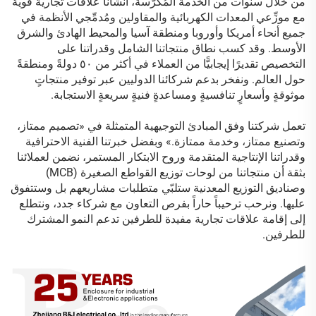
من خلال سنوات من الخدمة المُكرَّسة، أنشأنا علاقات تجارية قوية
مع موزِّعي المعدات الكهربائية والمقاولين ومُدمِّجي الأنظمة في
جميع أنحاء أمريكا وأوروبا ومنطقة آسيا والمحيط الهادئ والشرق
الأوسط. وقد كسب نطاق منتجاتنا الشامل وقدراتنا على
التخصيص تقديرًا إيجابيًّا من العملاء في أكثر من ٥٠ دولةً ومنطقةً
حول العالم. ونفخر بدعم شركائنا الدوليين عبر توفير منتجاتٍ
موثوقةٍ وأسعارٍ تنافسيةٍ ومساعدةٍ فنيةٍ سريعةٍ الاستجابة.
تعمل شركتنا وفق المبادئ التوجيهية المتمثلة في «تصميم ممتاز،
وتصنيع ممتاز، وخدمة ممتازة.» وبفضل خبرتنا الفنية الاحترافية
وقدراتنا الإنتاجية المتقدمة وروح الابتكار المستمر، نضمن لعملائنا
بثقة أن منتجاتنا من لوحات توزيع القواطع الصغيرة (MCB)
وصناديق التوزيع المعدنية ستلبّي متطلبات مشاريعهم بل وستتفوق
عليها. ونرحب ترحيباً حاراً بفرص التعاون مع شركاء جدد، ونتطلع
إلى إقامة علاقات تجارية مفيدة للطرفين تدعم النمو المشترك
للطرفين.