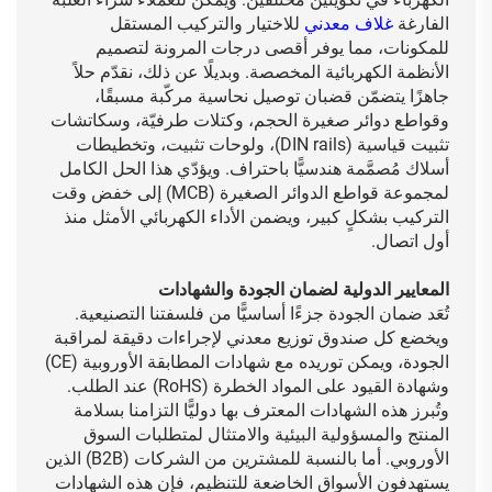
الفارغة
غلاف معدني
للاختيار والتركيب المستقل
للمكونات، مما يوفر أقصى درجات المرونة لتصميم
الأنظمة الكهربائية المخصصة. وبديلًا عن ذلك، نقدّم حلاً
جاهزًا يتضمّن قضبان توصيل نحاسية مركّبة مسبقًا،
وقواطع دوائر صغيرة الحجم، وكتلات طرفيّة، وسكاتشات
تثبيت قياسية (DIN rails)، ولوحات تثبيت، وتخطيطات
أسلاك مُصمَّمة هندسيًّا باحتراف. ويؤدّي هذا الحل الكامل
لمجموعة قواطع الدوائر الصغيرة (MCB) إلى خفض وقت
التركيب بشكلٍ كبير، ويضمن الأداء الكهربائي الأمثل منذ
أول اتصال.
المعايير الدولية لضمان الجودة والشهادات
تُعَد ضمان الجودة جزءًا أساسيًّا من فلسفتنا التصنيعية.
ويخضع كل صندوق توزيع معدني لإجراءات دقيقة لمراقبة
الجودة، ويمكن توريده مع شهادات المطابقة الأوروبية (CE)
وشهادة القيود على المواد الخطرة (RoHS) عند الطلب.
وتُبرز هذه الشهادات المعترف بها دوليًّا التزامنا بسلامة
المنتج والمسؤولية البيئية والامتثال لمتطلبات السوق
الأوروبي. أما بالنسبة للمشترين من الشركات (B2B) الذين
يستهدفون الأسواق الخاضعة للتنظيم، فإن هذه الشهادات