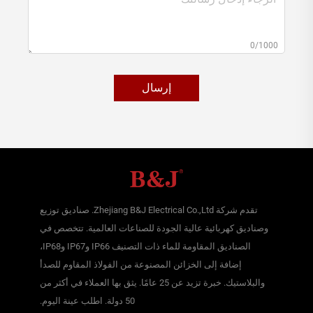
0/1000
إرسال
تقدم شركة Zhejiang B&J Electrical Co.,Ltd. صناديق توزيع
وصناديق كهربائية عالية الجودة للصناعات العالمية. تتخصص في
الصناديق المقاومة للماء ذات التصنيف IP66 وIP67 وIP68،
إضافة إلى الخزائن المصنوعة من الفولاذ المقاوم للصدأ
والبلاستيك. خبرة تزيد عن 25 عامًا. يثق بها العملاء في أكثر من
50 دولة. اطلب عينة اليوم.