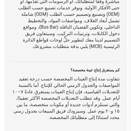
مباشرةً وفقًا لمتطلباتك، أو الرسومات التي تقدِّمها، أو
حتى الأفكار الأولية. ونوفر خدمات تصنيع حسب الطلب
(OEM) وتصنيع وتصميم حسب الطلب (ODM) شاملة
تشمل أبعاد الغلاف، ومواصفات المواد، والتخطيط
الداخلي، وتكوين القضبان الناقلة (Bus Bar)، ومواقع
دخول الكابلات، وترتيبات التركيب. وسيتعاون فريق
التصميم لدينا معك لتطوير حلٍّ لوحات قواطع الدائرة
الرئيسية (MCB) يلبي بدقة متطلبات مشروعك.
كم يستغرق إنتاج عينة مخصصة؟
تتفاوت مدة إنتاج العينات المخصصة حسب درجة تعقيد
المواصفات والجدول الزمني الحالي للإنتاج. أما بالنسبة
للتعديلات القياسية، فإن إنتاج العينات يستغرق عادةً ٧–١٠
أيام عمل. وقد تتطلب التعديلات المخصصة الأكثر تعقيدًا،
والتي تستلزم أدوات جديدة أو مكونات متخصصة، ما بين
١٥ و٢٠ يوم عمل. وسيزودك فريق المبيعات بجدول زمني
محدد استنادًا إلى متطلباتك المخصصة.