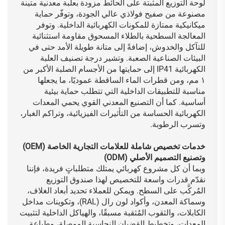
لوحة التوزيع المثبتة على الحائط مزودة بعلبة معدنية متينة
مصنوعة من صفيح فولاذي عالي الجودة، وتوفّر حماية
ميكانيكية ممتازة للمكونات الكهربائية الداخلية. وتوفر
المعالجة السطحية بالطلاء المسحوق مقاومة استثنائية
للتآكل والخدوش، إضافةً إلى متانة طويلة الأمد حتى في
البيئات الصناعية الصعبة. وتشير درجة تصنيف العلبة
الكهربائية IP41 إلى حمايتها من الأجسام الصلبة الأكبر من
١ مم، ومن قطرات الماء الساقطة عموديًا، ما يجعلها
مناسبة للتطبيقات الداخلية التي تتطلب حماية بيئية
أساسية. كما أن التصنيع المعدني القوي يحمي المعدات
الكهربائية الحساسة من التأثيرات الفيزيائية، وتراكم الغبار،
وتسرب الرطوبة.
خدمات تخصيص شاملة للعلامات التجارية الخاصة (OEM)
وتصنيع التصميم الأصلي (ODM)
وبما أن كل مشروع كهربائي يمتلك متطلباتٍ فريدة، فإننا
نقدّم قدرات واسعة للتخصيص لهذا صندوق التوزيع
المُركَّب على السطح. ويمكن للعملاء تحديد أبعاد الغلاف،
وسماكة المعدن، وأكواد لون رال (RAL)، وتكوينات مداخل
الكابلات، والثقوب المُثقبة مسبقًا، والهياكل الداخلية لتثبيت
المعدات، وتخطيط القضبان النحاسية الموصلة، وطباعة