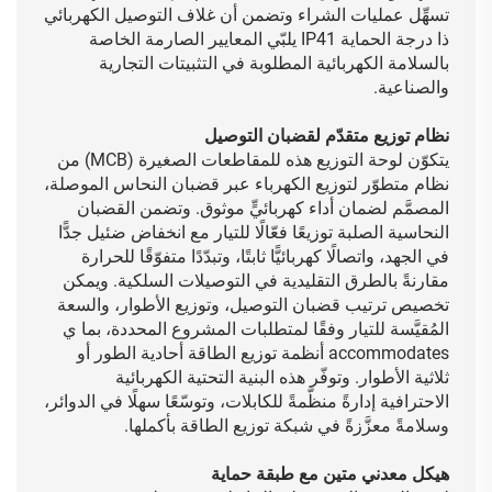
تسهِّل عمليات الشراء وتضمن أن غلاف التوصيل الكهربائي
ذا درجة الحماية IP41 يلبّي المعايير الصارمة الخاصة
بالسلامة الكهربائية المطلوبة في التثبيتات التجارية
والصناعية.
نظام توزيع متقدّم لقضبان التوصيل
يتكوّن لوحة التوزيع هذه للمقاطعات الصغيرة (MCB) من
نظام متطوّر لتوزيع الكهرباء عبر قضبان النحاس الموصلة،
المصمَّم لضمان أداء كهربائيٍّ موثوق. وتضمن القضبان
النحاسية الصلبة توزيعًا فعّالًا للتيار مع انخفاض ضئيل جدًّا
في الجهد، واتصالًا كهربائيًّا ثابتًا، وتبدّدًا متفوّقًا للحرارة
مقارنةً بالطرق التقليدية في التوصيلات السلكية. ويمكن
تخصيص ترتيب قضبان التوصيل، وتوزيع الأطوار، والسعة
المُقيَّسة للتيار وفقًا لمتطلبات المشروع المحددة، بما ي
accommodates أنظمة توزيع الطاقة أحادية الطور أو
ثلاثية الأطوار. وتوفّر هذه البنية التحتية الكهربائية
الاحترافية إدارةً منظّمةً للكابلات، وتوسّعًا سهلًا في الدوائر،
وسلامةً معزَّزةً في شبكة توزيع الطاقة بأكملها.
هيكل معدني متين مع طبقة حماية