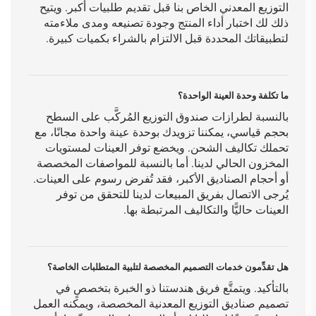
التوزيع المعدني الخاص بنا قبل تقديم طلبيات أكبر. ويتيح
ذلك لك اختبار أداء المنتج وجودة تصنيعه ومدى ملاءمته
لتطبيقاتك المحددة قبل الالتزام بالشراء بكميات كبيرة.
ما تكلفة وحدة العينة الواحدة؟
بالنسبة لطرازات صندوق التوزيع المُركَّب على السطح
بحجم قياسي، يمكننا تزويدك بوحدة عينة واحدة مجانًا، مع
تحملك تكاليف الشحن. ويخضع توفر العينات لمستويات
المخزون الحالي لدينا. أما بالنسبة للمواصفات المخصصة
أو أحجام الصناديق الأكبر، فقد تُفرض رسوم على العينات.
يُرجى الاتصال بفريق المبيعات لدينا للتحقق من توفر
العينات حاليًّا والتكاليف المرتبطة بها.
هل تقدِّمون خدمات التصميم المخصصة لتلبية المتطلبات الخاصة؟
بالتأكيد. ويتمتَّع فريق هندستنا ذو الخبرة بتخصصٍ في
تصميم صناديق التوزيع المعدنية المخصصة، ويمكنه العمل