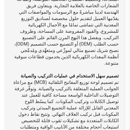
الشعارات الخاصة بالعلامة التجارية. ويتعاون فريق
الهندسة لدينا مباشرةً مع الرسومات والمواصفات التي
يقدّمها العميل لتقديم حلول مخصصة لصناديق التوزيع
المعدنية التي تتماشى تمامًا مع الأحمال الكهربائية
للمشروع، والقيود المفروضة على المساحة، وظروف
التركيب. وبفضل هذا النهج المرِن القائم على التصنيع
حسب الطلب (OEM) أو التصنيع حسب التصميم (ODM)،
نصبح شريك تصنيع مثالي لموزِّعي ومتعهِّدي ومُدمِّجي
أنظمة المعدات الكهربائية الذين يخدمون قطاعات سوقية
متنوعة.
تصميم سهل الاستخدام في عمليات التركيب والصيانة
تم تصميم لوحة توزيع المفاتيح التلقائية (MCB) مع مراعاة
الجوانب العملية المتعلقة بالتركيب والصيانة. وتوفّر غرفة
التوصيلات الداخلية الواسعة مساحة كافية للعمل عند
توصيل الكابلات وتركيب المكونات. كما يبسّط اللوح
المعدني القابل للإزالة عملية التجميع المبدئي وتركيب
المكونات قبل تركيب الغلاف النهائي. وتتيح نقاط دخول
الكابلات المتعددة مع تشكيلات ثقوب قابلة للتخصيص
استيعاب أحجام مختلفة من الأنابيب الواقية ومتطلبات