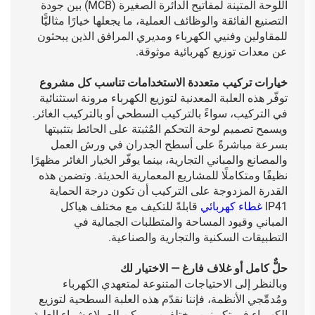
اللوحة المتينة لمفاتيح الدائرة الصغيرة (MCB) بين جودة
التصنيع الفائقة والوظائف العملية، ما يجعلها خيارًا مثاليًّا
للمقاولين وفنيي الكهرباء ومديري المرافق الذين يبحثون
عن معدات توزيع كهربائية موثوقة.
خيارات تركيب متعددة الاستخدامات تناسب كل مشروع
توفّر هذه العلبة المعدنية لتوزيع الكهرباء مرونة استثنائية
في التركيب، سواءً بالتركيب السطحي أو بالتركيب الغائر.
ويسمح تصميم لوحة التحكم المُثبتة على الحائط بتثبيتها
بسرعة مباشرةً على أسطح الجدران في ورش العمل
والمصانع والمباني التجارية، بينما يوفّر الخيار الغائر مظهرًا
نظيفًا ومتكاملًا للمشاريع المعمارية الحديثة. وتضمن هذه
القدرة المزدوجة على التركيب أن تكون درجة الحماية
IP41
غطاء كهربائي
قابلةً للتكيف مع مختلف هياكل
المباني وقيود المساحة والمتطلبات الجمالية في
التطبيقات السكنية والتجارية والصناعية.
حلٌّ كامل أو غلاف فارغ — الاختيار لك
وبالنظر إلى الاحتياجات المتنوعة لمتعهدي الكهرباء
ومُدمِّجي الأنظمة، فإننا نقدّم هذه العلبة السطحية لتوزيع
الكهرباء في تكوينين مختلفين. ويمكن للعملاء شراء العلبة