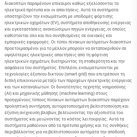
διακοπτών παραμένουν επίκαιροι καθώς εξελίσσονται τα
ηλεκτρικά πρότυπα και οι απαιτήσεις. Αυτά τα συστήματα
υποστηρίζουν την ενσωμάτωση με υποδομές φόρτισης
ηλεκτρικών οχημάτων (EV), συστήματα αποθήκευσης ενέργειας
και εγκαταστάσεις ανανεώσιμων πηγών ενέργειας, οι οποίες
καθίστανται όλο και πιο συνηθισμένες σε οικιακές και
εμπορικές εφαρμογές. Οι τύποι πίνακων αυτόματων διακοπτών
προετοιμασμένοι για το μέλλον μπορούν να ανταποκριθούν σε
υψηλότερες ηλεκτρικές απαιτήσεις από τη φόρτιση
ηλεκτρικών οχημάτων, διατηρώντας τη σταθερότητα και την
ασφάλεια του συστήματος. Επιπλέον, ενσωματώνονται με
τεχνολογίες έξυπνου δικτύου (smart grid) που επιτρέπουν τη
διπλή επικοινωνία μεταξύ των παροχέων ηλεκτρικής ενέργειας
και των καταναλωτών. Οι δυνατότητες τεχνητής νοημοσύνης
(AI) και μηχανικής μάθησης (machine learning) στους
προηγμένους τύπους πίνακων αυτόματων διακοπτών παρέχουν
προληπτική συντήρηση, αυτοματοποιημένη βελτιστοποίηση και
έξυπνη ανίχνευση βλαβών, βελτιώνοντας την αξιοπιστία του
συστήματος και μειώνοντας το κόστος λειτουργίας. Αυτά τα
συστήματα μαθαίνουν από τα πρότυπα χρήσης και τις συνθήκες
περιβάλλοντος για να βελτιστοποιούν αυτόματα την απόδοσή