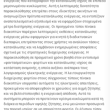
ενέργειας που καταγράφουν την κατανάλωση ισχύος σε επίπεδο
μεμονωμένου κυκλώματος. Αυτή η λεπτομερής δυνατότητα
παρακολούθησης επιτρέπει στους ιδιοκτήτες ακινήτων να
αναγνωρίζουν πρότυπα κατανάλωσης ενέργειας, να εντοπίζουν
αναποτελεσματικό εξοπλισμό και να εφαρμόζουν στοχευμένα
μέτρα διατήρησης ενέργειας. Οι προηγμένοι τύποι πίνακα
διακοπτών παρέχουν λεπτομερείς εκθέσεις κατανάλωσης
ενέργειας μέσω εφαρμογών για κινητά ή διαδικτυακών
διεπαφών, επιτρέποντας στους χρήστες να αναλύουν τάσεις
κατανάλωσης και να λαμβάνουν ενημερωμένες αποφάσεις
σχετικά με τις στρατηγικές διαχείρισης ενέργειας. Η
παρακολούθηση σε πραγματικό χρόνο βοηθά στον εντοπισμό
«φαντασματικών» φορτίων και κατανάλωσης ισχύος σε
κατάσταση αναμονής, η οποία αυξάνει ανέπαρκα τους
λογαριασμούς ηλεκτρικής ενέργειας. Η λειτουργικότητα
διαχείρισης φορτίου στους σύγχρονους τύπους πίνακα
διακοπτών ισορροπεί αυτόματα τις ηλεκτρικές απαιτήσεις,
προκειμένου να αποφευχθούν οι χρεώσεις για αιχμή ζήτησης
και να βελτιστοποιηθεί η ενεργειακή απόδοση. Αυτά τα
συστήματα μπορούν να προτείνουν κρίσιμα κυκλώματα κατά τη
διάρκεια περιόδων υψηλής ζήτησης, ενώ μειώνουν προσωρινά
την παροχή ισχύος σε μη απαραίτητα φορτία. Οι έξυπνοι τύποι