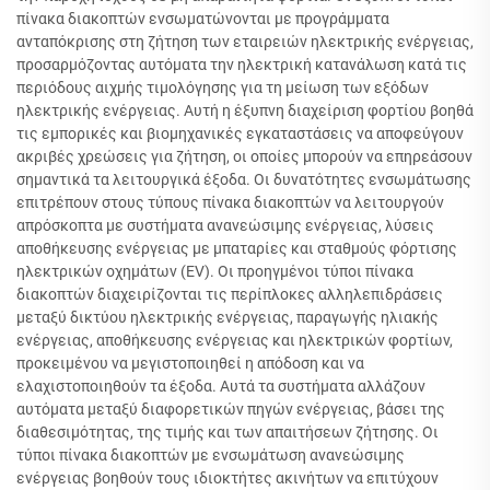
πίνακα διακοπτών ενσωματώνονται με προγράμματα
ανταπόκρισης στη ζήτηση των εταιρειών ηλεκτρικής ενέργειας,
προσαρμόζοντας αυτόματα την ηλεκτρική κατανάλωση κατά τις
περιόδους αιχμής τιμολόγησης για τη μείωση των εξόδων
ηλεκτρικής ενέργειας. Αυτή η έξυπνη διαχείριση φορτίου βοηθά
τις εμπορικές και βιομηχανικές εγκαταστάσεις να αποφεύγουν
ακριβές χρεώσεις για ζήτηση, οι οποίες μπορούν να επηρεάσουν
σημαντικά τα λειτουργικά έξοδα. Οι δυνατότητες ενσωμάτωσης
επιτρέπουν στους τύπους πίνακα διακοπτών να λειτουργούν
απρόσκοπτα με συστήματα ανανεώσιμης ενέργειας, λύσεις
αποθήκευσης ενέργειας με μπαταρίες και σταθμούς φόρτισης
ηλεκτρικών οχημάτων (EV). Οι προηγμένοι τύποι πίνακα
διακοπτών διαχειρίζονται τις περίπλοκες αλληλεπιδράσεις
μεταξύ δικτύου ηλεκτρικής ενέργειας, παραγωγής ηλιακής
ενέργειας, αποθήκευσης ενέργειας και ηλεκτρικών φορτίων,
προκειμένου να μεγιστοποιηθεί η απόδοση και να
ελαχιστοποιηθούν τα έξοδα. Αυτά τα συστήματα αλλάζουν
αυτόματα μεταξύ διαφορετικών πηγών ενέργειας, βάσει της
διαθεσιμότητας, της τιμής και των απαιτήσεων ζήτησης. Οι
τύποι πίνακα διακοπτών με ενσωμάτωση ανανεώσιμης
ενέργειας βοηθούν τους ιδιοκτήτες ακινήτων να επιτύχουν