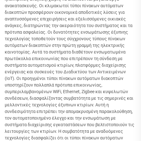
ανακατασκευής. Οι κλιμακωτοί τύποι πίνακων αυτόματων
διακοπτών προσφέρουν οικονομικά αποδοτικές λύσεις για
αναπτυσσόμενες επιχειρήσεις και εξελισσόμενες οικιακές
ανάγκες, διατηρώντας την ακεραιότητα του συστήματος και τα
πρότυπα ασφαλείας. Οι δυνατότητες ενσωμάτωσης έξυπνης
τεχνολογίας τοποθετούν τους σύγχρονους τύπους πίνακων
αυτόματων διακοπτών στην πρώτη γραμμή της ηλεκτρικής
καινοτομίας. Αυτά τα συστήματα διαθέτουν ενσωματωμένα
πρωτόκολλα επικοινωνίας που επιτρέπουν τη σύνδεση με
συστήματα αυτοματισμού κτιρίων, πλατφόρμες διαχείρισης
ενέργειας και συσκευές του Διαδικτύου των Αντικειμένων
(IoT). Οι προηγμένοι τύποι πίνακων αυτόματων διακοπτών
υποστηρίζουν πολλαπλά πρότυπα επικοινωνίας,
συμπεριλαμβανομένων WiFi, Ethernet, Zigbee και κυψελωτών
συνδέσεων, διασφαλίζοντας συμβατότητα με τις σημερινές και
μελλοντικές τεχνολογίες έξυπνων κτιρίων. Αυτή η
συνδεσιμότητα επιτρέπει την απομακρυσμένη παρακολούθηση,
τον αυτοματοποιημένο έλεγχο και την ενσωμάτωση με
συστήματα διαχείρισης εγκαταστάσεων που βελτιστοποιούν τις
λειτουργίες των κτιρίων. Η συμβατότητα με αναδυόμενες
τεχνολογίες διασφαλίζει ότι οι τύποι πίνακων αυτόματων