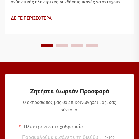
ανθεκτικές ηλεκτρικές συνδέσεις ικανές να αντέχουν
ακραίες καιρικές συνθήκες καθ’ όλη τη διάρκεια του
έτους. Ένα υψηλής ποιότητας κουτί διακλάδωσης
ΔΕΙΤΕ ΠΕΡΙΣΣΟΤΕΡΑ
αποτελεί το κρίσιμο στοιχείο που προστατεύει τις
ηλεκτρικές συνδέσεις από υγρασία, σκόνη και
περιβαλλοντικές επιδράσεις...
Ζητήστε Δωρεάν Προσφορά
Ο εκπρόσωπός μας θα επικοινωνήσει μαζί σας
σύντομα.
Ηλεκτρονικό ταχυδρομείο
0/100