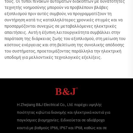
τους. Οι τύποι πίνακων αυτόματων διακοπτών με δυνατότητες
τεχνητής νοημοσύνης μπορούν να προβλέπουν βλάβες
εξοπλισμού πριν αυτές συμβούν, να προγραμματίζουν τη
συντήρηση κατά τις καταλληλότερες χρονικές στιγμές και να
προσαρμόζονται συνεχώς σε μεταβαλλόμενες ηλεκτρικές
απαιτήσεις. Αυτή η έξυπνη λειτουργικότητα συμβάλλει στην
παράταση της διάρκειας ζωής του εξοπλισμού, στη μείωση του
κόστους ενέργειας και στη βελτίωση της συνολικής απόδοσης
του συστήματος, προετοιμάζοντας παράλληλα την ηλεκτρική
υποδομή για μελλοντικές τεχνολογικές εξελίξεις.
Η Zhejiang B&J Electrical Co., Ltd. παρέχει υψηλής
ποιότητας κιβώτια διανομής και ηλεκτρικά κουτιά για
παγκόσμιες βιομηχανίες. Ειδικεύεται σε αδιάβροχα
κουτιά με βαθμούς IP66, IP67 και IP68, καθώς και σε