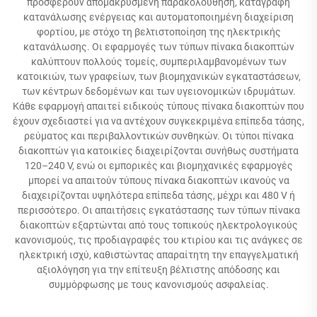
προσφέρουν απομακρυσμένη παρακολούθηση, καταγραφή
κατανάλωσης ενέργειας και αυτοματοποιημένη διαχείριση
φορτίου, με στόχο τη βελτιστοποίηση της ηλεκτρικής
κατανάλωσης. Οι εφαρμογές των τύπων πίνακα διακοπτών
καλύπτουν πολλούς τομείς, συμπεριλαμβανομένων των
κατοικιών, των γραφείων, των βιομηχανικών εγκαταστάσεων,
των κέντρων δεδομένων και των υγειονομικών ιδρυμάτων.
Κάθε εφαρμογή απαιτεί ειδικούς τύπους πίνακα διακοπτών που
έχουν σχεδιαστεί για να αντέχουν συγκεκριμένα επίπεδα τάσης,
ρεύματος και περιβαλλοντικών συνθηκών. Οι τύποι πίνακα
διακοπτών για κατοικίες διαχειρίζονται συνήθως συστήματα
120–240 V, ενώ οι εμπορικές και βιομηχανικές εφαρμογές
μπορεί να απαιτούν τύπους πίνακα διακοπτών ικανούς να
διαχειρίζονται υψηλότερα επίπεδα τάσης, μέχρι και 480 V ή
περισσότερο. Οι απαιτήσεις εγκατάστασης των τύπων πίνακα
διακοπτών εξαρτώνται από τους τοπικούς ηλεκτρολογικούς
κανονισμούς, τις προδιαγραφές του κτιρίου και τις ανάγκες σε
ηλεκτρική ισχύ, καθιστώντας απαραίτητη την επαγγελματική
αξιολόγηση για την επίτευξη βέλτιστης απόδοσης και
συμμόρφωσης με τους κανονισμούς ασφαλείας.