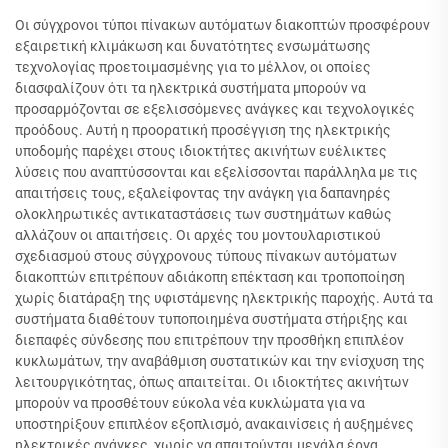
Οι σύγχρονοι τύποι πίνακων αυτόματων διακοπτών προσφέρουν
εξαιρετική κλιμάκωση και δυνατότητες ενσωμάτωσης
τεχνολογίας προετοιμασμένης για το μέλλον, οι οποίες
διασφαλίζουν ότι τα ηλεκτρικά συστήματα μπορούν να
προσαρμόζονται σε εξελισσόμενες ανάγκες και τεχνολογικές
προόδους. Αυτή η προορατική προσέγγιση της ηλεκτρικής
υποδομής παρέχει στους ιδιοκτήτες ακινήτων ευέλικτες
λύσεις που αναπτύσσονται και εξελίσσονται παράλληλα με τις
απαιτήσεις τους, εξαλείφοντας την ανάγκη για δαπανηρές
ολοκληρωτικές αντικαταστάσεις των συστημάτων καθώς
αλλάζουν οι απαιτήσεις. Οι αρχές του μοντουλαριστικού
σχεδιασμού στους σύγχρονους τύπους πίνακων αυτόματων
διακοπτών επιτρέπουν αδιάκοπη επέκταση και τροποποίηση
χωρίς διατάραξη της υφιστάμενης ηλεκτρικής παροχής. Αυτά τα
συστήματα διαθέτουν τυποποιημένα συστήματα στήριξης και
διεπαφές σύνδεσης που επιτρέπουν την προσθήκη επιπλέον
κυκλωμάτων, την αναβάθμιση συστατικών και την ενίσχυση της
λειτουργικότητας, όπως απαιτείται. Οι ιδιοκτήτες ακινήτων
μπορούν να προσθέτουν εύκολα νέα κυκλώματα για να
υποστηρίξουν επιπλέον εξοπλισμό, ανακαινίσεις ή αυξημένες
ηλεκτρικές ανάγκες, χωρίς να απαιτούνται μεγάλα έργα