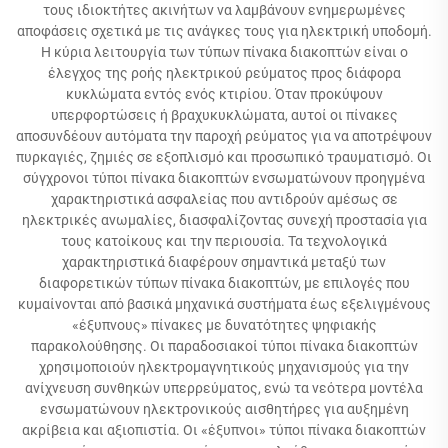
τους ιδιοκτήτες ακινήτων να λαμβάνουν ενημερωμένες
αποφάσεις σχετικά με τις ανάγκες τους για ηλεκτρική υποδομή.
Η κύρια λειτουργία των τύπων πίνακα διακοπτών είναι ο
έλεγχος της ροής ηλεκτρικού ρεύματος προς διάφορα
κυκλώματα εντός ενός κτιρίου. Όταν προκύψουν
υπερφορτώσεις ή βραχυκυκλώματα, αυτοί οι πίνακες
αποσυνδέουν αυτόματα την παροχή ρεύματος για να αποτρέψουν
πυρκαγιές, ζημιές σε εξοπλισμό και προσωπικό τραυματισμό. Οι
σύγχρονοι τύποι πίνακα διακοπτών ενσωματώνουν προηγμένα
χαρακτηριστικά ασφαλείας που αντιδρούν αμέσως σε
ηλεκτρικές ανωμαλίες, διασφαλίζοντας συνεχή προστασία για
τους κατοίκους και την περιουσία. Τα τεχνολογικά
χαρακτηριστικά διαφέρουν σημαντικά μεταξύ των
διαφορετικών τύπων πίνακα διακοπτών, με επιλογές που
κυμαίνονται από βασικά μηχανικά συστήματα έως εξελιγμένους
«έξυπνους» πίνακες με δυνατότητες ψηφιακής
παρακολούθησης. Οι παραδοσιακοί τύποι πίνακα διακοπτών
χρησιμοποιούν ηλεκτρομαγνητικούς μηχανισμούς για την
ανίχνευση συνθηκών υπερρεύματος, ενώ τα νεότερα μοντέλα
ενσωματώνουν ηλεκτρονικούς αισθητήρες για αυξημένη
ακρίβεια και αξιοπιστία. Οι «έξυπνοι» τύποι πίνακα διακοπτών