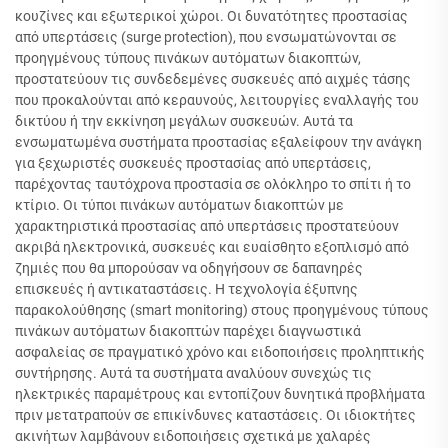
κουζίνες και εξωτερικοί χώροι. Οι δυνατότητες προστασίας
από υπερτάσεις (surge protection), που ενσωματώνονται σε
προηγμένους τύπους πινάκων αυτόματων διακοπτών,
προστατεύουν τις συνδεδεμένες συσκευές από αιχμές τάσης
που προκαλούνται από κεραυνούς, λειτουργίες εναλλαγής του
δικτύου ή την εκκίνηση μεγάλων συσκευών. Αυτά τα
ενσωματωμένα συστήματα προστασίας εξαλείφουν την ανάγκη
για ξεχωριστές συσκευές προστασίας από υπερτάσεις,
παρέχοντας ταυτόχρονα προστασία σε ολόκληρο το σπίτι ή το
κτίριο. Οι τύποι πινάκων αυτόματων διακοπτών με
χαρακτηριστικά προστασίας από υπερτάσεις προστατεύουν
ακριβά ηλεκτρονικά, συσκευές και ευαίσθητο εξοπλισμό από
ζημιές που θα μπορούσαν να οδηγήσουν σε δαπανηρές
επισκευές ή αντικαταστάσεις. Η τεχνολογία έξυπνης
παρακολούθησης (smart monitoring) στους προηγμένους τύπους
πινάκων αυτόματων διακοπτών παρέχει διαγνωστικά
ασφαλείας σε πραγματικό χρόνο και ειδοποιήσεις προληπτικής
συντήρησης. Αυτά τα συστήματα αναλύουν συνεχώς τις
ηλεκτρικές παραμέτρους και εντοπίζουν δυνητικά προβλήματα
πριν μετατραπούν σε επικίνδυνες καταστάσεις. Οι ιδιοκτήτες
ακινήτων λαμβάνουν ειδοποιήσεις σχετικά με χαλαρές