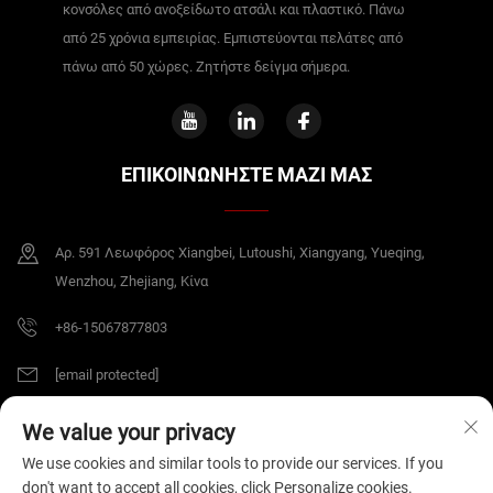
κονσόλες από ανοξείδωτο ατσάλι και πλαστικό. Πάνω
από 25 χρόνια εμπειρίας. Εμπιστεύονται πελάτες από
πάνω από 50 χώρες. Ζητήστε δείγμα σήμερα.
ΕΠΙΚΟΙΝΩΝΗΣΤΕ ΜΑΖΙ ΜΑΣ
Αρ. 591 Λεωφόρος Xiangbei, Lutoushi, Xiangyang, Yueqing,
Wenzhou, Zhejiang, Κίνα
+86-15067877803
[email protected]
We value your privacy
Πνευματικά δικαιώματα © 2026 China Zhejiang B&J Electrical Co.,Ltd. Με
We use cookies and similar tools to provide our services. If you
επιφύλαξη παντός δικαιώματος.
Πολιτική Απορρήτου
don't want to accept all cookies, click Personalize cookies.