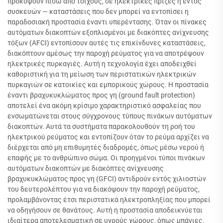
προκύψουν πίσω από τοίχους, σε ηλεκτρικές πρίζες ή εντός
συσκευών — καταστάσεις που δεν μπορεί να εντοπίσει η
παραδοσιακή προστασία έναντι υπερέντασης. Όταν οι πίνακες
αυτόματων διακοπτών εξοπλισμένοι με διακόπτες ανίχνευσης
τόξων (AFCI) εντοπίσουν αυτές τις επικίνδυνες καταστάσεις,
διακόπτουν αμέσως την παροχή ρεύματος για να αποτρέψουν
ηλεκτρικές πυρκαγιές. Αυτή η τεχνολογία έχει αποδειχθεί
καθοριστική για τη μείωση των περιστατικών ηλεκτρικών
πυρκαγιών σε κατοικίες και εμπορικούς χώρους. Η προστασία
έναντι βραχυκυκλώματος προς γη (ground fault protection)
αποτελεί ένα ακόμη κρίσιμο χαρακτηριστικό ασφαλείας που
ενσωματώνεται στους σύγχρονους τύπους πινάκων αυτόματων
διακοπτών. Αυτά τα συστήματα παρακολουθούν τη ροή του
ηλεκτρικού ρεύματος και εντοπίζουν όταν το ρεύμα αρχίζει να
διέρχεται από μη επιθυμητές διαδρομές, όπως μέσω νερού ή
επαφής με το ανθρώπινο σώμα. Οι προηγμένοι τύποι πινάκων
αυτόματων διακοπτών με διακόπτες ανίχνευσης
βραχυκυκλώματος προς γη (GFCI) αντιδρούν εντός χιλιοστών
του δευτερολέπτου για να διακόψουν την παροχή ρεύματος,
προλαμβάνοντας έτσι περιστατικά ηλεκτροπληξίας που μπορεί
να οδηγήσουν σε θανάτους. Αυτή η προστασία αποδεικνύεται
ιδιαίτερα αποτελεσματική σε υγρούς χώρους, όπως μπάνιες,