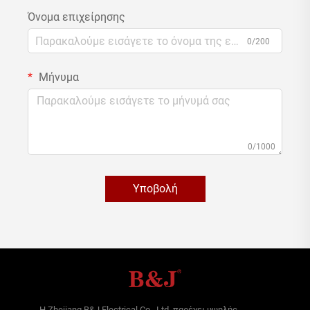
Όνομα επιχείρησης
0/200
Μήνυμα
0/1000
Υποβολή
Η Zhejiang B&J Electrical Co., Ltd. παρέχει υψηλής