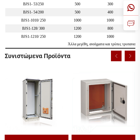
BJS1-
53
/
25
0
500
300
BJS1-
54
/
2
00
500
400
BJS1-1010/
25
0
1000
1000
BJS1-128/
3
00
1200
800
BJS1-1210/
25
0
1200
1000
Άλλα μεγέθη, ανοίγματα και τρύπες τρυπανισμο
Συνιστώμενα Προϊόντα