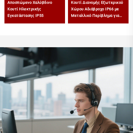
Αποσπώμενο Χαλύβδινο
Κουτί Διανομής Εξωτερικού
Κουτί Ηλεκτρικής
Χώρου Αδιάβροχο IP66 με
Εγκατάστασης IP55
Μεταλλικό Περίβλημα για
Τοίχο