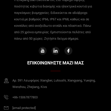
ποιότητας κιβώτια διανομής και ηλεκτρικά κουτιά για
παγκόσμιες βιομηχανίες. Ειδικεύεται σε αδιάβροχα
κουτιά με βαθμούς IP66, IP67 και IP68, καθώς και σε
κονσόλες από ανοξείδωτο ατσάλι και πλαστικό. Πάνω
από 25 χρόνια εμπειρίας. Εμπιστεύονται πελάτες από
πάνω από 50 χώρες. Ζητήστε δείγμα σήμερα.
ΕΠΙΚΟΙΝΩΝΗΣΤΕ ΜΑΖΙ ΜΑΣ
Αρ. 591 Λεωφόρος Xiangbei, Lutoushi, Xiangyang, Yueqing,
Wenzhou, Zhejiang, Κίνα
+86-15067877803
[email protected]