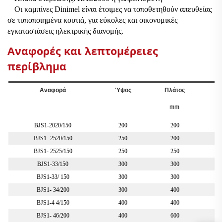
Οι καμπίνες Dinimel είναι έτοιμες να τοποθετηθούν απευθείας
σε τυποποιημένα κουτιά, για εύκολες και οικονομικές
εγκαταστάσεις ηλεκτρικής διανομής.
Αναφορές και λεπτομέρειες
περίβλημα
Αναφορά
Ύψος
Πλάτος
Β
mm
BJS1-2020/150
200
200
BJS1-
25
2
0
/150
250
200
BJS1-
2525
/
150
250
250
BJS1-33/150
300
300
BJS1-33/
15
0
300
300
BJS1-
34
/2
0
0
300
400
BJS1-4
4
/
15
0
400
400
BJS1-
46
/
20
0
400
600