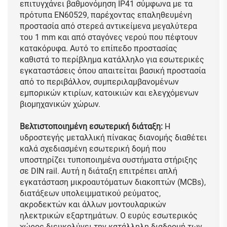
επιτυγχάνει βαθμονόμηση IP41 σύμφωνα με τα
πρότυπα EN60529, παρέχοντας επαληθευμένη
προστασία από στερεά αντικείμενα μεγαλύτερα
του 1 mm και από σταγόνες νερού που πέφτουν
κατακόρυφα. Αυτό το επίπεδο προστασίας
καθιστά το περίβλημα κατάλληλο για εσωτερικές
εγκαταστάσεις όπου απαιτείται βασική προστασία
από το περιβάλλον, συμπεριλαμβανομένων
εμπορικών κτιρίων, κατοικιών και ελεγχόμενων
βιομηχανικών χώρων.
Βελτιστοποιημένη εσωτερική διάταξη:
Η
υδροστεγής μεταλλική πίνακας διανομής διαθέτει
καλά σχεδιασμένη εσωτερική δομή που
υποστηρίζει τυποποιημένα συστήματα στήριξης
σε DIN rail. Αυτή η διάταξη επιτρέπει απλή
εγκατάσταση μικροαυτόματων διακοπτών (MCBs),
διατάξεων υπολειμματικού ρεύματος,
ακροδεκτών και άλλων μοντουλαρικών
ηλεκτρικών εξαρτημάτων. Ο ευρύς εσωτερικός
χώρος διευκολύνει την κατάλληλη διαδρομή των