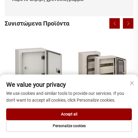
Συνιστώμενα Προϊόντα
We value your privacy
We use cookies and similar tools to provide our services. If you
don't want to accept all cookies, click Personalize cookies.
Προσαρμοσμένο Κιτ Μονάδας
Μονοπλακωτά βιομηχανικά
Accept all
για Κουτί Διανομής
θωρακίσματα χαλύβδινα
Επίτοιχης Εγκατάστασης
επίτοιχης τοποθέτησης με
Personalize cookies
εσωτερική πόρτα IP66
ΗΛΕΚΤΡΟΝΙΚΌ
ΑΡΧΙΚΗ ΣΕΛΙΔΑ
ΠΡΟΪΌΝΤΑ
ΤΗΛ.