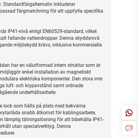
. Standardfärgalternativ inkluderar
passad färgmatchning för att uppfylla specifika
r IP41-nivå enligt EN60529-standard, vilket
ikalt fallande vattendroppar. Denna skyddsnivå
äggande miljöskydd krävs, inklusive kommersiella
lådan har en välutformad intern struktur som är
öjliggör enkel installation av magnetiskt
modulära elektriska komponenter. Den stora inre
kliga luft- och krypavstånd samt ordnade
 pågående underhållsarbete.
e lock som hålls på plats med bekväma
ytarlåda snabb åtkomst för kablingsarbete,
 lämplig tätningslösning för att bibehålla IP41-
rhåll utan specialverktyg. Denna
cedurer.