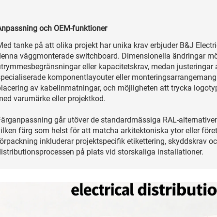
Anpassning och OEM-funktioner
Med tanke på att olika projekt har unika krav erbjuder B&J Elect
denna väggmonterade switchboard. Dimensionella ändringar möjl
utrymmesbegränsningar eller kapacitetskrav, medan justeringar a
specialiserade komponentlayouter eller monteringsarrangemang.
lacering av kabelinmatningar, och möjligheten att trycka logotyp 
med varumärke eller projektkod.
Färganpassning går utöver de standardmässiga RAL-alternativen, 
vilken färg som helst för att matcha arkitektoniska ytor eller f
örpackning inkluderar projektspecifik etikettering, skyddskrav oc
istributionsprocessen på plats vid storskaliga installationer.