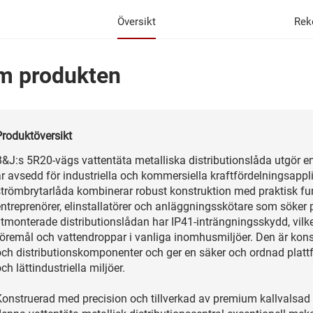
Översikt
Rek
m produkten
Produktöversikt
B&J:s 5R20-vägs vattentäta metalliska distributionslåda utgör e
är avsedd för industriella och kommersiella kraftfördelningsapp
trömbrytarlåda kombinerar robust konstruktion med praktisk funkt
entreprenörer, elinstallatörer och anläggningsskötare som söker 
tmonterade distributionslådan har IP41-inträngningsskydd, vilket
föremål och vattendroppar i vanliga inomhusmiljöer. Den är kon
och distributionskomponenter och ger en säker och ordnad plattfo
ch lättindustriella miljöer.
Konstruerad med precision och tillverkad av premium kallvalsad 