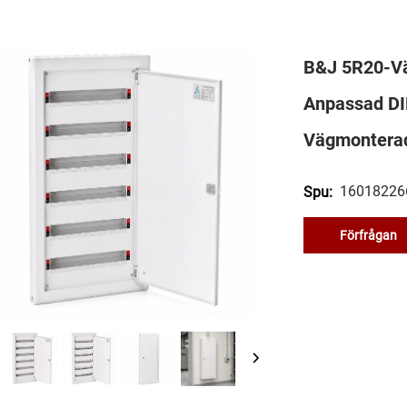
B&J 5R20-Väg
Anpassad DI
Vägmonterad
16018226
Spu:
Förfrågan