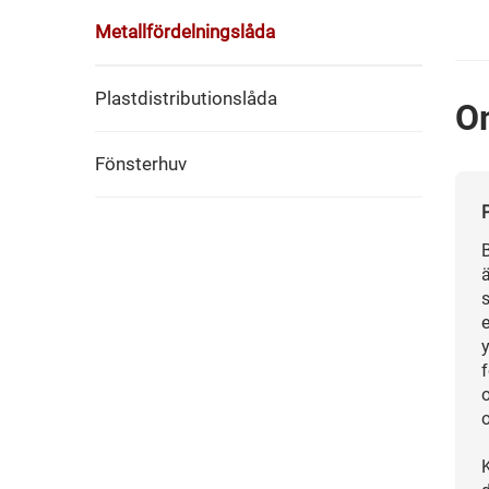
Metallfördelningslåda
Plastdistributionslåda
O
Fönsterhuv
s
y
o