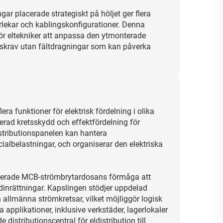
ar placerade strategiskt på höljet ger flera
orlekar och kablingskonfigurationer. Denna
t för eltekniker att anpassa den ytmonterade
ngskrav utan fältdragningar som kan påverka
a funktioner för elektrisk fördelning i olika
serad kretsskydd och effektfördelning för
distributionspanelen kan hantera
ialbelastningar, och organiserar den elektriska
nterade MCB-strömbrytardosans förmåga att
rdinrättningar. Kapslingen stödjer uppdelad
h allmänna strömkretsar, vilket möjliggör logisk
a applikationer, inklusive verkstäder, lagerlokaler
stributionscentral för eldistribution till