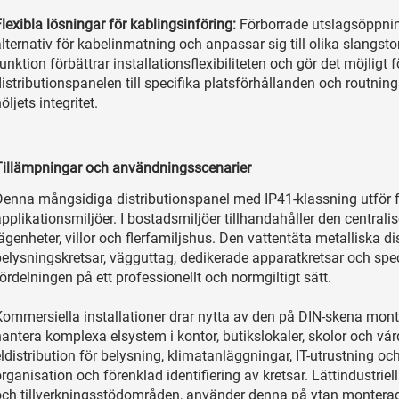
lexibla lösningar för kablingsinföring:
Förborrade utslagsöppning
lternativ för kabelinmatning och anpassar sig till olika slangst
unktion förbättrar installationsflexibiliteten och gör det möjlig
distributionspanelen till specifika platsförhållanden och routni
öljets integritet.
Tillämpningar och användningsscenarier
enna mångsidiga distributionspanel med IP41-klassning utför fler
pplikationsmiljöer. I bostadsmiljöer tillhandahåller den centrali
ägenheter, villor och flerfamiljshus. Den vattentäta metalliska 
belysningskretsar, vägguttag, dedikerade apparatkretsar och spec
ördelningen på ett professionellt och normgiltigt sätt.
Kommersiella installationer drar nytta av den på DIN-skena mo
hantera komplexa elsystem i kontor, butikslokaler, skolor och vå
ldistribution för belysning, klimatanläggningar, IT-utrustning oc
rganisation och förenklad identifiering av kretsar. Lättindustriell
ch tillverkningsstödområden, använder denna på ytan monterade di