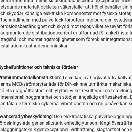
enna vattentäta metallisk distributionscentral exceptionell mekan
etydande materialtjockleken säkerställer att höljet behåller sin 
och skyddar känsliga elektriska komponenter mot fysiska stötar
Ytbehandlingen med pulverlack förbättrar inte bara den estetisk
korrosionsbeständighet och skydd mot repor, vilket avsevärt förl
väggmonterade distributionscentral är utformad för enkel install
uttagshål och monteringsmöjligheter som förenklar integration
installationskostnaderna minskar.
Nyckelfunktioner och tekniska fördelar
Premiummaterialkonstruktion:
Tillverkad av högkvalitativ kallv
denna MCB-strömbrytarlåda för DIN-skinne utmärkta mekaniska e
tålets draghållfasthet och ytytan, vilket resulterar i en fördeln
dimensionell noggrannhet och stödjer långsiktig driftssäkerhet. 
kan tåla de termiska cyklerna, vibrationerna och miljöpåverkan s
Avancerad ytbeskyddning:
Den elektrostatiska pulverbeläggning
ördelningslåda ger en slitstark, enhetlig yta som långt överträff
beläggningsteknik ger exceptionell vidhäftning, slagfasthet och 