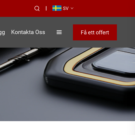
|
SV
gg
Kontakta Oss
Få ett offert