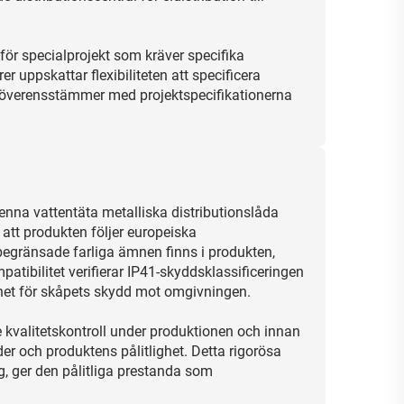
för specialprojekt som kräver specifika
r uppskattar flexibiliteten att specificera
 överensstämmer med projektspecifikationerna
 denna vattentäta metalliska distributionslåda
r att produkten följer europeiska
begränsade farliga ämnen finns i produkten,
atibilitet verifierar IP41-skyddsklassificeringen
et för skåpets skydd mot omgivningen.
valitetskontroll under produktionen och innan
der och produktens pålitlighet. Detta rigorösa
ng, ger den pålitliga prestanda som