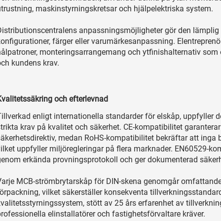
utrustning, maskinstyrningskretsar och hjälpelektriska system.
Distributionscentralens anpassningsmöjligheter gör den lämplig 
onfigurationer, färger eller varumärkesanpassning. Elentreprenöre
hålpatroner, monteringsarrangemang och ytfinishalternativ som
och kundens krav.
Kvalitetssäkring och efterlevnad
illverkad enligt internationella standarder för elskåp, uppfyller
trikta krav på kvalitet och säkerhet. CE-kompatibilitet garantera
säkerhetsdirektiv, medan RoHS-kompatibilitet bekräftar att inga 
ilket uppfyller miljöregleringar på flera marknader. EN60529-komp
genom erkända provningsprotokoll och ger dokumenterad säkerh
Varje MCB-strömbrytarskåp för DIN-skena genomgår omfattande k
örpackning, vilket säkerställer konsekventa tillverkningsstandar
valitetsstyrningssystem, stött av 25 års erfarenhet av tillverkni
rofessionella elinstallatörer och fastighetsförvaltare kräver.