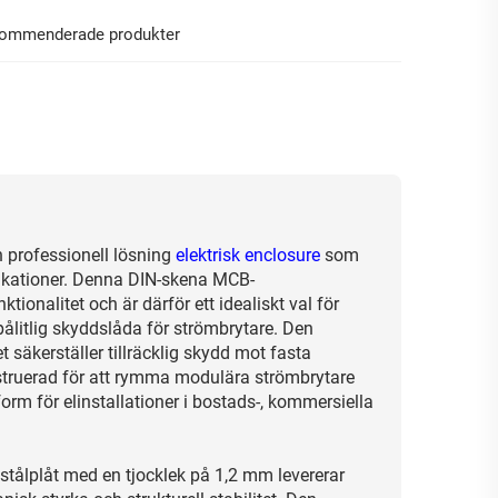
ommenderade produkter
n professionell lösning
elektrisk enclosure
som
likationer. Denna DIN-skena MCB-
ionalitet och är därför ett idealiskt val för
pålitlig skyddslåda för strömbrytare. Den
 säkerställer tillräcklig skydd mot fasta
struerad för att rymma modulära strömbrytare
rm för elinstallationer i bostads-, kommersiella
stålplåt med en tjocklek på 1,2 mm levererar