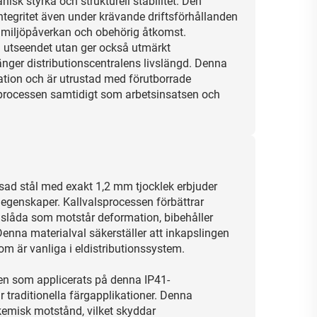
isk styrka och strukturell stabilitet. Den
integritet även under krävande driftsförhållanden
, miljöpåverkan och obehörig åtkomst.
a utseendet utan ger också utmärkt
änger distributionscentralens livslängd. Denna
ation och är utrustad med förutborrade
sprocessen samtidigt som arbetsinsatsen och
alsad stål med exakt 1,2 mm tjocklek erbjuder
genskaper. Kallvalsprocessen förbättrar
ingslåda som motstår deformation, bibehåller
Denna materialval säkerställer att inkapslingen
om är vanliga i eldistributionssystem.
en som applicerats på denna IP41-
ar traditionella färgapplikationer. Denna
kemisk motstånd, vilket skyddar