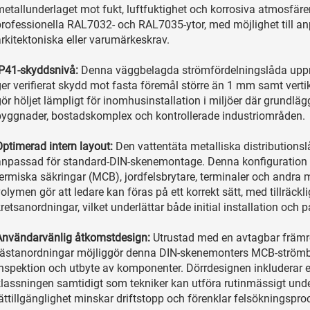
etallunderlaget mot fukt, luftfuktighet och korrosiva atmosfärer
professionella RAL7032- och RAL7035-ytor, med möjlighet till an
rkitektoniska eller varumärkeskrav.
IP41-skyddsnivå:
Denna väggbelagda strömfördelningslåda uppnå
ger verifierat skydd mot fasta föremål större än 1 mm samt vert
gör höljet lämpligt för inomhusinstallation i miljöer där grundl
byggnader, bostadskomplex och kontrollerade industriområden.
Optimerad intern layout:
Den vattentäta metalliska distributions
anpassad för standard-DIN-skenemontage. Denna konfiguration m
termiska säkringar (MCB), jordfelsbrytare, terminaler och andra 
olymen gör att ledare kan föras på ett korrekt sätt, med tillräc
retsanordningar, vilket underlättar både initial installation och
Användarvänlig åtkomstdesign:
Utrustad med en avtagbar främr
fästanordningar möjliggör denna DIN-skenemonters MCB-strömbr
inspektion och utbyte av komponenter. Dörrdesignen inkluderar en
klassningen samtidigt som tekniker kan utföra rutinmässigt unde
ättillgänglighet minskar driftstopp och förenklar felsökningspro