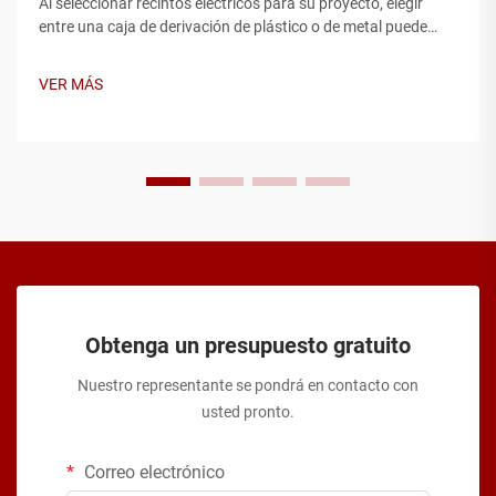
Al seleccionar recintos eléctricos para su proyecto, elegir
entre una caja de derivación de plástico o de metal puede
afectar significativamente tanto el rendimiento como el
presupuesto. La caja de derivación actúa como una carcasa
VER MÁS
protectora fundamental para las conexiones eléctricas,
protegiendo...
Obtenga un presupuesto gratuito
Nuestro representante se pondrá en contacto con
usted pronto.
Correo electrónico