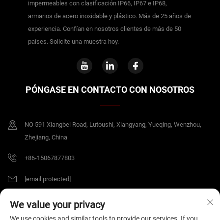
impermeables con clasificación IP66, IP67 e IP68,
armarios de acero inoxidable y plástico. Más de 25 años de
experiencia. Confían en nosotros clientes de más de 50
países. Solicite una muestra hoy.
PÓNGASE EN CONTACTO CON NOSOTROS
NO 591 Xiangbei Road, Lutoushi, Xiangyang, Yueqing, Wenzhou,
Zhejiang, China
+86-15067877803
[email protected]
We value your privacy
Copyright © 2026 China Zhejiang B&J Electrical Co.,Ltd. Todos los derechos
We use cookies and similar tools to provide our services. If you