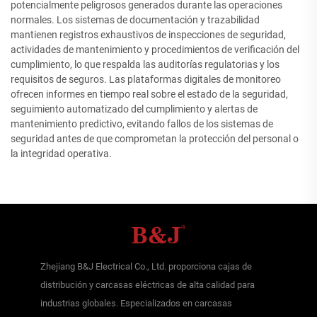
potencialmente peligrosos generados durante las operaciones
normales. Los sistemas de documentación y trazabilidad
mantienen registros exhaustivos de inspecciones de seguridad,
actividades de mantenimiento y procedimientos de verificación del
cumplimiento, lo que respalda las auditorías regulatorias y los
requisitos de seguros. Las plataformas digitales de monitoreo
ofrecen informes en tiempo real sobre el estado de la seguridad,
seguimiento automatizado del cumplimiento y alertas de
mantenimiento predictivo, evitando fallos de los sistemas de
seguridad antes de que comprometan la protección del personal o
la integridad operativa.
Zhejiang B&J Electrical Co., Ltd. proporciona cajas de
distribución y carcasas eléctricas de alta calidad para
industrias globales. Especializados en carcasas