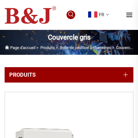
FR
Couvercle gris
Page d'accueil
>
Produits
>
Boîte de jonction à charnières
>
Couvercle gris
PRODUITS