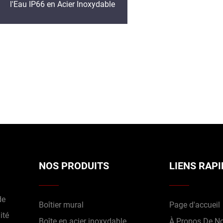
l'Eau IP66 en Acier Inoxydable
NOS PRODUITS
LIENS RAP
de
Boîtier mural
Page d'accueil
ité
Boîte en acier inoxydable
À Propos De N