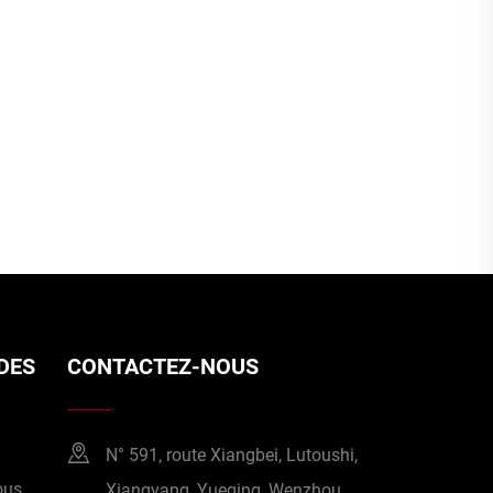
IDES
CONTACTEZ-NOUS
N° 591, route Xiangbei, Lutoushi,
ous
Xiangyang, Yueqing, Wenzhou,