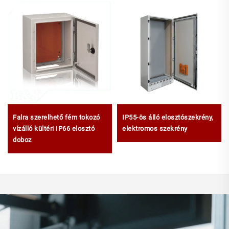
Falra szerelhető fém tokozó
IP55-ös álló elosztószekrény,
vízálló kültéri IP66 elosztó
elektromos szekrény
doboz