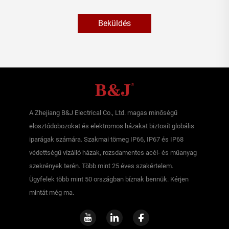
Beküldés
A Zhejiang B&J Electrical Co., Ltd. magas minőségű
elosztódobozokat és elektromos házakat biztosít globális
iparágak számára. Szakmai tömeg IP66, IP67 és IP68
védettségű vízálló házak, rozsdamentes acél- és műanyag
szekrények terén. Több mint 25 éves szakértelem.
Ügyfelek több mint 50 országban bíznak bennük. Kérjen
mintát még ma.