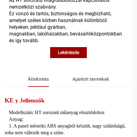
Az HT sorozatú világításdobozzal kapcsolatos
nemzetközi szabvány.
Ez vonzó és tartós, biztonságos és megbízható,
amelyet széles körben használnak különböző
helyeken, például gyárban,
magnakban, lakóházakban, bevásárlóközpontokban
és így tovább.
Lekérdezés
Áttekintés
Ajánlott termékek
KE
y
Jellemzők
Modellszám: HT sorozatú műanyag elosztódoboz
Anyag:
1. A panel mérnöki ABS anyagból készült, nagy szilárdságú,
soha nem változik meg a színe.