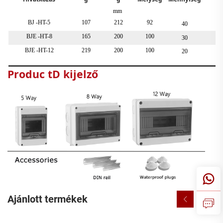
mm
BJ
-HT-5
107
212
92
40
4
BJE
-HT-8
165
200
100
30
4
BJE
-HT-12
219
200
100
20
5
Produc
tD
kijelző
Ajánlott termékek