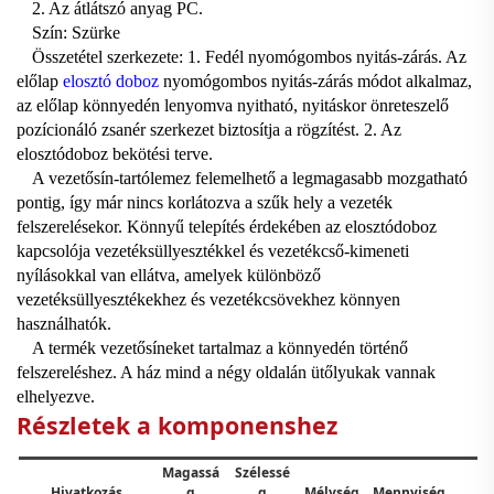
2. Az átlátszó anyag PC.
Szín: Szürke
Összetétel szerkezete: 1. Fedél nyomógombos nyitás-zárás. Az
előlap
elosztó doboz
nyomógombos nyitás-zárás módot alkalmaz,
az előlap könnyedén lenyomva nyitható, nyitáskor önreteszelő
pozícionáló zsanér szerkezet biztosítja a rögzítést. 2. Az
elosztódoboz bekötési terve.
A vezetősín-tartólemez felemelhető a legmagasabb mozgatható
pontig, így már nincs korlátozva a szűk hely a vezeték
felszerelésekor. Könnyű telepítés érdekében az elosztódoboz
kapcsolója vezetéksüllyesztékkel és vezetékcső-kimeneti
nyílásokkal van ellátva, amelyek különböző
vezetéksüllyesztékekhez és vezetékcsövekhez könnyen
használhatók.
A termék vezetősíneket tartalmaz a könnyedén történő
felszereléshez. A ház mind a négy oldalán ütőlyukak vannak
elhelyezve.
Részletek a komponenshez
Magassá
Szélessé
Hivatkozás
g
g
Mélység
Mennyiség