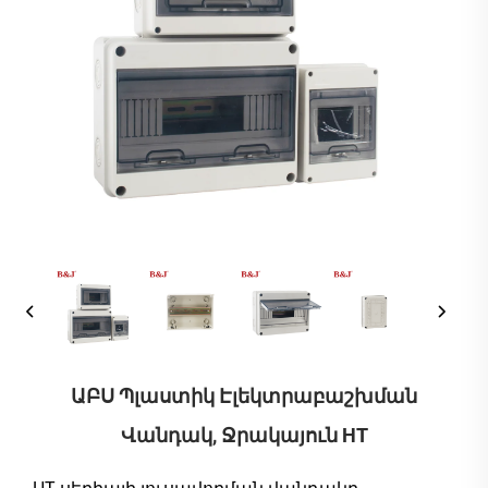
ԱԲՍ Պլաստիկ Էլեկտրաբաշխման
Վանդակ, Ջրակայուն HT