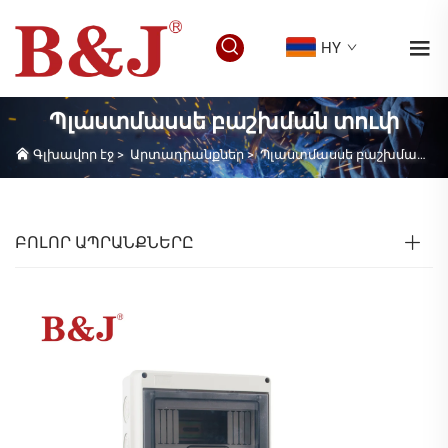
HY
Պլաստմասսե բաշխման տուփ
Գլխավոր էջ
>
Արտադրանքներ
>
Պլաստմասսե բաշխման տուփ
ԲՈԼՈՐ ԱՊՐԱՆՔՆԵՐԸ