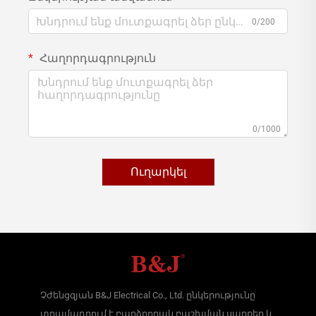
0/200
Հաղորդագրություն
0/1000
Ուղարկել
Չժենցզյան B&J Electrical Co., Ltd. ընկերությունը
տրամադրում է բարձրորակ բաշխման սարքեր և