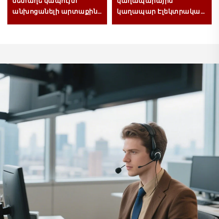
մետաղե կապույտ
կաղապարային
անխոցանելի արտաքին
կաղապար Էլեկտրական
IP66 բաշխման տուփ
կաղապար