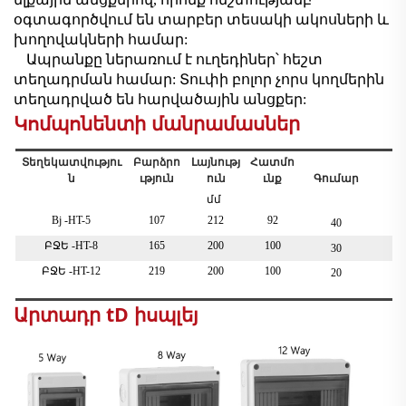
օգտագործվում են տարբեր տեսակի ակոսների և
խողովակների համար:
Ապրանքը ներառում է ուղեդիներ՝ հեշտ
տեղադրման համար: Տուփի բոլոր չորս կողմերին
տեղադրված են հարվածային անցքեր:
Կոմպոնենտի մանրամասներ
Տեղեկատվությու
Բարձրո
Լայնությ
Հատմո
ն
ւթյուն
ուն
ւնք
Գումար
մմ
Bj
-HT-5
107
212
92
40
4
ԲՋԵ
-HT-8
165
200
100
30
4
ԲՋԵ
-HT-12
219
200
100
20
5
Արտադր
tD
իսպլեյ