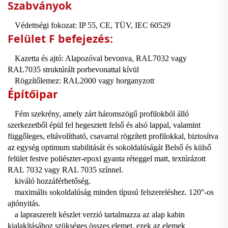
Szabványok
Védettségi fokozat: IP
55, CE, TÜV,
IEC 60529
Felület
F
befejezés:
Kazetta és ajtó: Alapozóval bevonva, RAL7032 vagy
RAL7035 struktúrált porbevonattal kívül
Rögzítőlemez: RAL2000 vagy horganyzott
Építőipar
Fém szekrény, amely zárt háromszögű
profilokból álló
szerkezetből épül fel
hegesztett felső és alsó lappal, valamint
függőleges, eltávolítható, csavarral
rögzített profilokkal, biztosítva
az egység
optimum stabilitását és sokoldalúságát
Belső és külső
felület festve
poliészter-epoxi gyanta réteggel
matt, textúrázott
RAL 7032 vagy RAL 7035 színnel.
kiváló hozzáférhetőség.
maximális sokoldalúság minden típusú
felszereléshez. 120°-os
ajtónyitás.
a lapraszerelt készlet verzió tartalmazza
az alap kabin
kialakításához szükséges összes elemet.
ezek az elemek