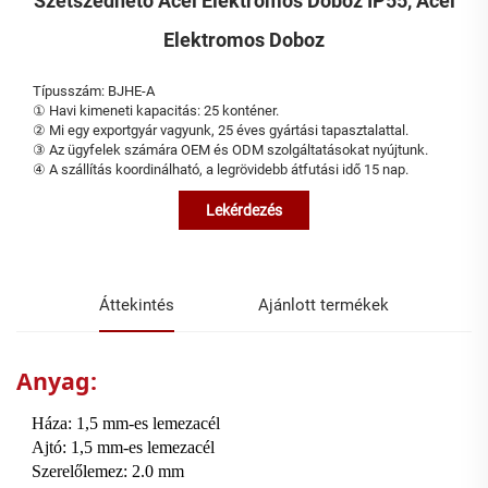
Szétszedhető Acél Elektromos Doboz IP55, Acél
Elektromos Doboz
Típusszám: BJHE-A
① Havi kimeneti kapacitás: 25 konténer.
② Mi egy exportgyár vagyunk, 25 éves gyártási tapasztalattal.
③ Az ügyfelek számára OEM és ODM szolgáltatásokat nyújtunk.
④ A szállítás koordinálható, a legrövidebb átfutási idő 15 nap.
Lekérdezés
Áttekintés
Ajánlott termékek
Anyag:
Háza: 1,5 mm-es lemezacél
Ajtó: 1,5 mm-es lemezacél
Szerelőlemez: 2.0 mm