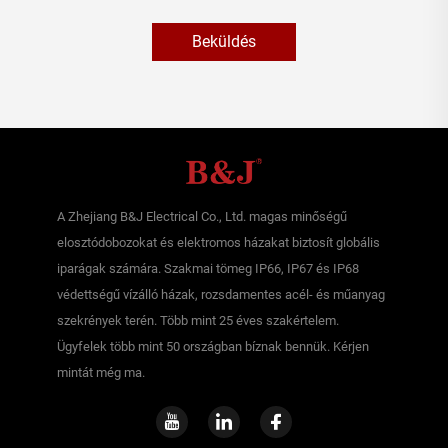
Beküldés
A Zhejiang B&J Electrical Co., Ltd. magas minőségű
elosztódobozokat és elektromos házakat biztosít globális
iparágak számára. Szakmai tömeg IP66, IP67 és IP68
védettségű vízálló házak, rozsdamentes acél- és műanyag
szekrények terén. Több mint 25 éves szakértelem.
Ügyfelek több mint 50 országban bíznak bennük. Kérjen
mintát még ma.