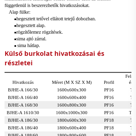
függetlenül is beszerezhetők
hivatkozásokat.
Alap fülke:
hegesztett tetővel ellátott tetejű dobozban.
■
hegesztett alap.
■
rögzítőlemez rögzítések.
■
sima ajtó zárral.
■
sima hátlap.
■
Külső burkolat hivatkozásai és
részletei
Felső
Hivatkozás
Méret (M X SZ X M)
Profil
és 
BJHE-A 166/30
1600x600x300
PF16
TB
BJHE-A 166/40
1600x600x400
PF16
TB
BJHE-A 168/30
1600x800x300
PF16
TB
BJHE-A 1610/30
1600x1000x300
PF16
TB
BJHE-A 186/30
1800x600x300
PF18
TB
BJHE-A 186/40
1800x600x400
PF18
TB
BJHE-A 188/60
1800x800x600
PF18
TB