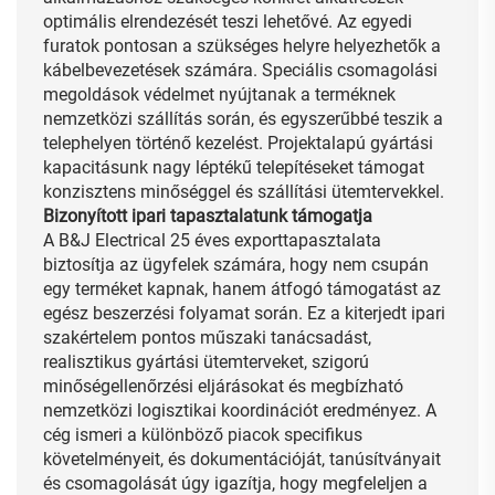
optimális elrendezését teszi lehetővé. Az egyedi
furatok pontosan a szükséges helyre helyezhetők a
kábelbevezetések számára. Speciális csomagolási
megoldások védelmet nyújtanak a terméknek
nemzetközi szállítás során, és egyszerűbbé teszik a
telephelyen történő kezelést. Projektalapú gyártási
kapacitásunk nagy léptékű telepítéseket támogat
konzisztens minőséggel és szállítási ütemtervekkel.
Bizonyított ipari tapasztalatunk támogatja
A B&J Electrical 25 éves exporttapasztalata
biztosítja az ügyfelek számára, hogy nem csupán
egy terméket kapnak, hanem átfogó támogatást az
egész beszerzési folyamat során. Ez a kiterjedt ipari
szakértelem pontos műszaki tanácsadást,
realisztikus gyártási ütemterveket, szigorú
minőségellenőrzési eljárásokat és megbízható
nemzetközi logisztikai koordinációt eredményez. A
cég ismeri a különböző piacok specifikus
követelményeit, és dokumentációját, tanúsítványait
és csomagolását úgy igazítja, hogy megfeleljen a