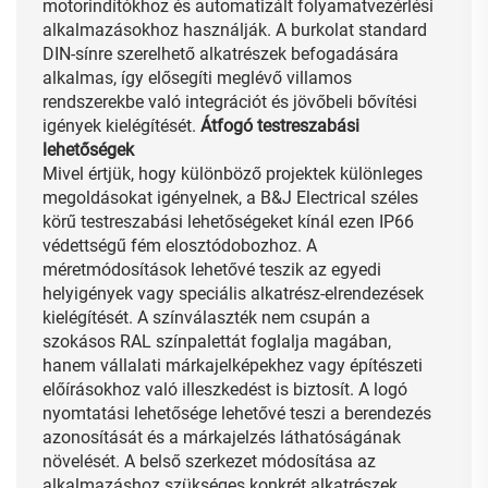
motorindítókhoz és automatizált folyamatvezérlési
alkalmazásokhoz használják. A burkolat standard
DIN-sínre szerelhető alkatrészek befogadására
alkalmas, így elősegíti meglévő villamos
rendszerekbe való integrációt és jövőbeli bővítési
igények kielégítését.
Átfogó testreszabási
lehetőségek
Mivel értjük, hogy különböző projektek különleges
megoldásokat igényelnek, a B&J Electrical széles
körű testreszabási lehetőségeket kínál ezen IP66
védettségű fém elosztódobozhoz. A
méretmódosítások lehetővé teszik az egyedi
helyigények vagy speciális alkatrész-elrendezések
kielégítését. A színválaszték nem csupán a
szokásos RAL színpalettát foglalja magában,
hanem vállalati márkajelképekhez vagy építészeti
előírásokhoz való illeszkedést is biztosít. A logó
nyomtatási lehetősége lehetővé teszi a berendezés
azonosítását és a márkajelzés láthatóságának
növelését. A belső szerkezet módosítása az
alkalmazáshoz szükséges konkrét alkatrészek