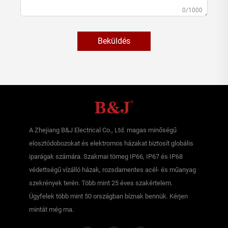
0/1000
Beküldés
A Zhejiang B&J Electrical Co., Ltd. magas minőségű
elosztódobozokat és elektromos házakat biztosít globális
iparágak számára. Szakmai tömeg IP66, IP67 és IP68
védettségű vízálló házak, rozsdamentes acél- és műanyag
szekrények terén. Több mint 25 éves szakértelem.
Ügyfelek több mint 50 országban bíznak bennük. Kérjen
mintát még ma.