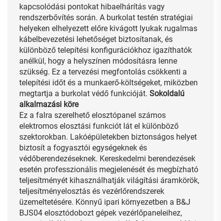
kapcsolódási pontokat hibaelhárítás vagy
rendszerbővítés során. A burkolat testén stratégiai
helyeken elhelyezett előre kivágott lyukak rugalmas
kábelbevezetési lehetőséget biztosítanak, és
különböző telepítési konfigurációkhoz igazíthatók
anélkül, hogy a helyszínen módosításra lenne
szükség. Ez a tervezési megfontolás csökkenti a
telepítési időt és a munkaerő-költségeket, miközben
megtartja a burkolat védő funkcióját.
Sokoldalú
alkalmazási köre
Ez a falra szerelhető elosztópanel számos
elektromos elosztási funkciót lát el különböző
szektorokban. Lakóépületekben biztonságos helyet
biztosít a fogyasztói egységeknek és
védőberendezéseknek. Kereskedelmi berendezések
esetén professzionális megjelenését és megbízható
teljesítményét kihasználhatják világítási áramkörök,
teljesítményelosztás és vezérlőrendszerek
üzemeltetésére. Könnyű ipari környezetben a B&J
BJS04 elosztódobozt gépek vezérlőpaneleihez,