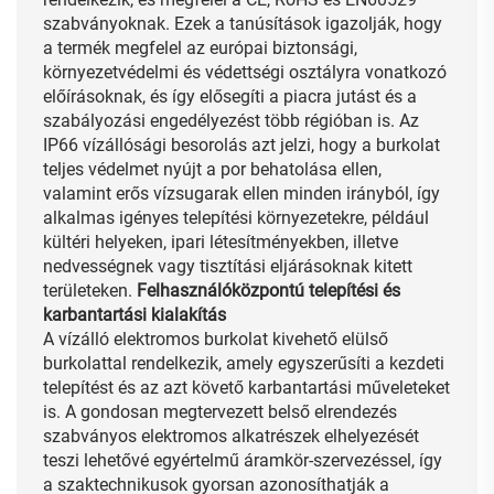
szabványoknak. Ezek a tanúsítások igazolják, hogy
a termék megfelel az európai biztonsági,
környezetvédelmi és védettségi osztályra vonatkozó
előírásoknak, és így elősegíti a piacra jutást és a
szabályozási engedélyezést több régióban is. Az
IP66 vízállósági besorolás azt jelzi, hogy a burkolat
teljes védelmet nyújt a por behatolása ellen,
valamint erős vízsugarak ellen minden irányból, így
alkalmas igényes telepítési környezetekre, például
kültéri helyeken, ipari létesítményekben, illetve
nedvességnek vagy tisztítási eljárásoknak kitett
területeken.
Felhasználóközpontú telepítési és
karbantartási kialakítás
A vízálló elektromos burkolat kivehető elülső
burkolattal rendelkezik, amely egyszerűsíti a kezdeti
telepítést és az azt követő karbantartási műveleteket
is. A gondosan megtervezett belső elrendezés
szabványos elektromos alkatrészek elhelyezését
teszi lehetővé egyértelmű áramkör-szervezéssel, így
a szaktechnikusok gyorsan azonosíthatják a