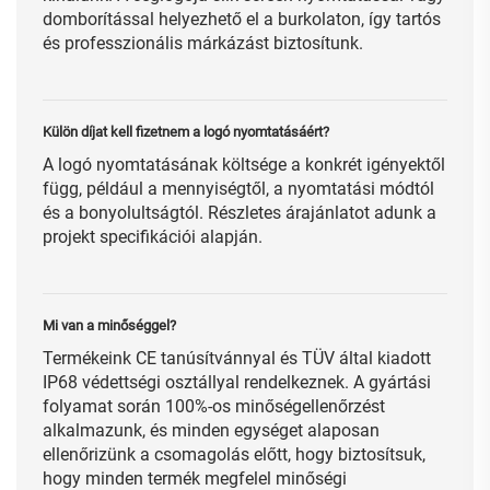
domborítással helyezhető el a burkolaton, így tartós
és professzionális márkázást biztosítunk.
Külön díjat kell fizetnem a logó nyomtatásáért?
A logó nyomtatásának költsége a konkrét igényektől
függ, például a mennyiségtől, a nyomtatási módtól
és a bonyolultságtól. Részletes árajánlatot adunk a
projekt specifikációi alapján.
Mi van a minőséggel?
Termékeink CE tanúsítvánnyal és TÜV által kiadott
IP68 védettségi osztállyal rendelkeznek. A gyártási
folyamat során 100%-os minőségellenőrzést
alkalmazunk, és minden egységet alaposan
ellenőrizünk a csomagolás előtt, hogy biztosítsuk,
hogy minden termék megfelel minőségi