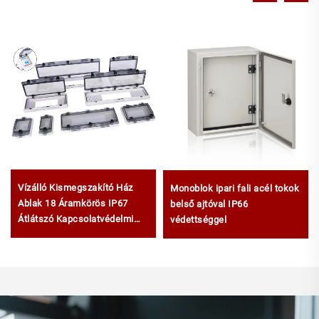
Vízálló Kismegszakító Ház
Monoblok ipari fali acél tokok
Ablak 18 Áramkörös IP67
belső ajtóval IP66
Átlátszó Kapcsolatvédelmi
védettséggel
Ablak Tető