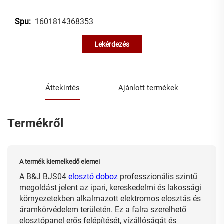
1601814368353
Spu:
Lekérdezés
Áttekintés
Ajánlott termékek
Termékről
A termék kiemelkedő elemei
A B&J BJS04
elosztó doboz
professzionális szintű
megoldást jelent az ipari, kereskedelmi és lakossági
környezetekben alkalmazott elektromos elosztás és
áramkörvédelem területén. Ez a falra szerelhető
elosztópanel erős felépítését, vízállóságát és