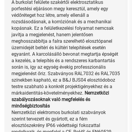
A burkolat felülete szakértői elektrosztatikus
porfestési eljáráson megy keresztül, amely egy
védőréteget hoz létre, amely ellenáll a
rozsdásodásnak, a korróziónak és a mechanikai
kopásnak. Ez a felületkezelési folyamat nemcsak
javítja a megjelenést, hanem jelentősen
meghosszabbítja a falra szerelhető elosztópanel
üzemidejét beltéri és kültéri telepítések esetén
egyaránt. A karcolásálló bevonat megtartja épségét
a kezelés, a telepítés és a rendszeres karbantartás
során is, így az egység évekig professzionális
megjelenést őriz. Szabványos RAL7032 és RAL7035
színekben kapható, ez a B&J BJS04 elosztódoboz
testre szabható a konkrét projektigényekhez és a
márkaidentitás-követelményekhez.
Nemzetközi
szabályozásoknak való megfelelés és
minőségbiztosítás
Nemzetközi elektromos burkolati szabványok
szerint tervezett és gyártott, ez a fém
elosztószekrény IP66 védettségi fokozattal
rendelkezik, és megfelel a CE, RoHS és EN60529