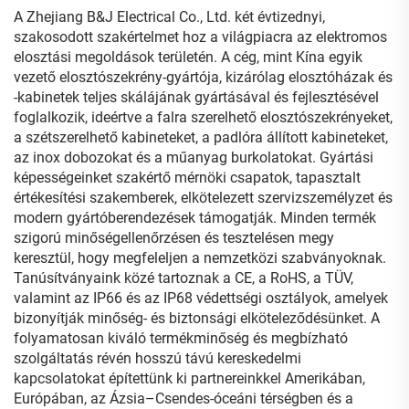
A Zhejiang B&J Electrical Co., Ltd. két évtizednyi,
szakosodott szakértelmet hoz a világpiacra az elektromos
elosztási megoldások területén. A cég, mint Kína egyik
vezető elosztószekrény-gyártója, kizárólag elosztóházak és
-kabinetek teljes skálájának gyártásával és fejlesztésével
foglalkozik, ideértve a falra szerelhető elosztószekrényeket,
a szétszerelhető kabineteket, a padlóra állított kabineteket,
az inox dobozokat és a műanyag burkolatokat. Gyártási
képességeinket szakértő mérnöki csapatok, tapasztalt
értékesítési szakemberek, elkötelezett szervizszemélyzet és
modern gyártóberendezések támogatják. Minden termék
szigorú minőségellenőrzésen és tesztelésen megy
keresztül, hogy megfeleljen a nemzetközi szabványoknak.
Tanúsítványaink közé tartoznak a CE, a RoHS, a TÜV,
valamint az IP66 és az IP68 védettségi osztályok, amelyek
bizonyítják minőség- és biztonsági elköteleződésünket. A
folyamatosan kiváló termékminőség és megbízható
szolgáltatás révén hosszú távú kereskedelmi
kapcsolatokat építettünk ki partnereinkkel Amerikában,
Európában, az Ázsia–Csendes-óceáni térségben és a