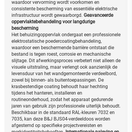
waardoor vervorming wordt voorkomen en
consistente bescherming van essentiële elektrische
infrastructuur wordt gewaarborgd.
Geavanceerde
oppervlaktebehandeling voor langdurige
bescherming
Het behuizingoppervlak ondergaat een professionele
elektrostatische poedercoatingbehandeling,
waardoor een beschermende barrière ontstaat die
bestand is tegen roest, corrosie en mechanische
slijtage. Dit afwerkingsproces verbetert niet alleen de
visuele uitstraling, maar verlengt ook aanzienlijk de
levensduur van het wandgemonteerde verdeelbord,
zowel bij binnen- als buitentoepassingen. De
krasbestendige coating behoudt haar hechting
tijdens het hanteren, installeren en
routineonderhoud, zodat het apparaat gedurende
jaren van gebruik zijn professionele uiterlijk behoudt.
Beschikbaar in de standaard RAL-kleuren 7032 en
7035, kan deze B&J BJS04-verdeeldoos worden
afgestemd op specifieke projectvereisten en
merkidentiteitsbehoeften.
Internationale naleving en