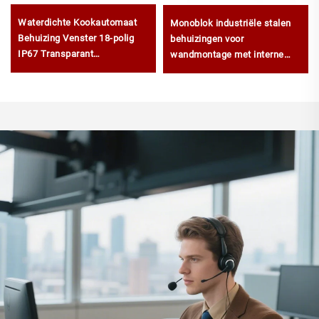
Waterdichte Kookautomaat
Monoblok industriële stalen
Behuizing Venster 18-polig
behuizingen voor
IP67 Transparant
wandmontage met interne
Contactbeschermingsvenster
deur IP66
Kap