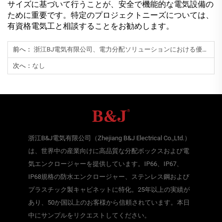
サイズに基づいて行うことが、安全で機能的な電気設備の
ために重要です。特定のプロジェクトニーズについては、
有資格電気工と相談することをお勧めします。
前へ：
浙江BJ電気有限公司、電力分配ソリューションにおける優れた25周年を祝う
次へ：
なし
浙江B&J電気有限公司（Zhejiang B&J Electrical Co.,Ltd.）
は、世界中の産業向けに高品質な分配ボックスおよび電
気エンクロージャーを提供しています。IP66、IP67、
IP68規格の防水エンクロージャー、ステンレス鋼および
プラスチック製キャビネットに特化。25年以上の実績が
あり、50か国以上のお客様から信頼されています。本日
中にサンプルをリクエストしてください。