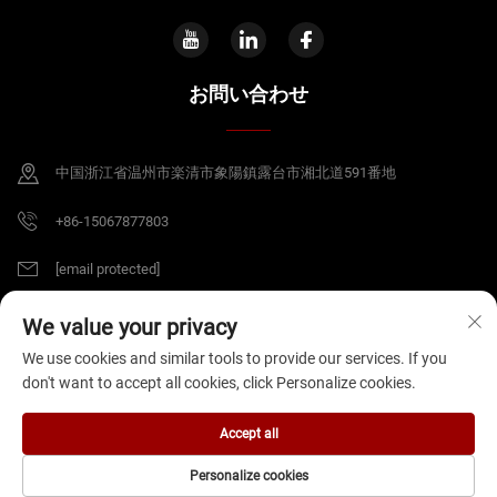
お問い合わせ
中国浙江省温州市楽清市象陽鎮露台市湘北道591番地
+86-15067877803
[email protected]
We value your privacy
Copyright © 2026 中国浙江省B&J Electrical Co.,Ltd. すべての権利を有します。
We use cookies and similar tools to provide our services. If you
プライバシーポリシー
don't want to accept all cookies, click Personalize cookies.
Accept all
Personalize cookies