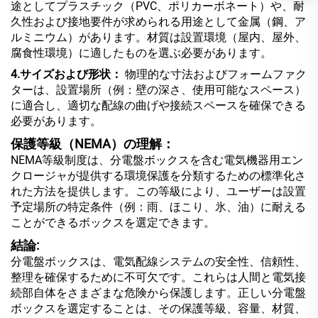
途としてプラスチック（PVC、ポリカーボネート）や、耐
久性および接地要件が求められる用途として金属（鋼、ア
ルミニウム）があります。材質は設置環境（屋内、屋外、
腐食性環境）に適したものを選ぶ必要があります。
4.サイズおよび形状：
物理的な寸法およびフォームファク
ターは、設置場所（例：壁の深さ、使用可能なスペース）
に適合し、適切な配線の曲げや接続スペースを確保できる
必要があります。
保護等級（NEMA）の理解：
NEMA等級制度は、分電盤ボックスを含む電気機器用エン
クロージャが提供する環境保護を分類するための標準化さ
れた方法を提供します。この等級により、ユーザーは設置
予定場所の特定条件（例：雨、ほこり、氷、油）に耐える
ことができるボックスを選定できます。
結論:
分電盤ボックスは、電気配線システムの安全性、信頼性、
整理を確保するために不可欠です。これらは人間と電気接
続部自体をさまざまな危険から保護します。正しい分電盤
ボックスを選定することは、その保護等級、容量、材質、