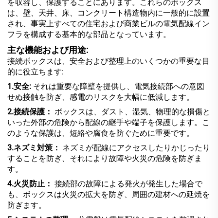
を収容し、保護することにあります。これらのボックス
は、壁、天井、床、コンクリート構造物内に一般的に設置
され、事実上すべての住宅および商業ビルの電気配線イン
フラを構成する基本的な部品となっています。
主な機能および用途:
接続ボックスは、安全および整理上のいくつかの重要な目
的に役立ちます:
1.安全:
それは重要な障壁を提供し、電気接続部への意図
せぬ接触を防ぎ、感電のリスクを大幅に低減します。
2.接続保護：
ボックスは、ダスト、湿気、物理的な損傷と
いった外部の危険から配線の継手や端子を保護します。こ
のような保護は、短絡や腐食を防ぐために重要です。
3.ネズミ対策：
ネズミが配線にアクセスしたりかじったり
することを防ぎ、それにより故障や火災の危険を防ぎま
す。
4.火災防止：
接続部の故障による発火が発生した場合で
も、ボックスは火災の拡大を防ぎ、周囲の建材への延焼を
防ぎます。