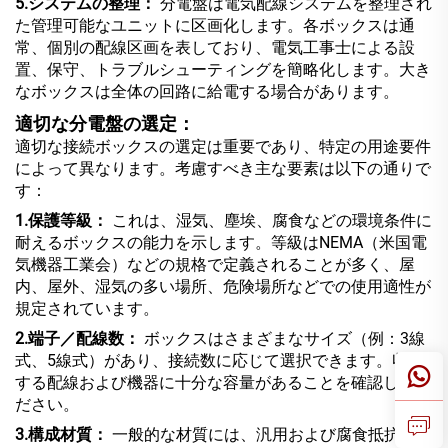
5.システムの整理：
分電盤は電気配線システムを整理され
た管理可能なユニットに区画化します。各ボックスは通
常、個別の配線区画を表しており、電気工事士による設
置、保守、トラブルシューティングを簡略化します。大き
なボックスは全体の回路に給電する場合があります。
適切な分電盤の選定：
適切な接続ボックスの選定は重要であり、特定の用途要件
によって異なります。考慮すべき主な要素は以下の通りで
す：
1.保護等級：
これは、湿気、塵埃、腐食などの環境条件に
耐えるボックスの能力を示します。等級はNEMA（米国電
気機器工業会）などの規格で定義されることが多く、屋
内、屋外、湿気の多い場所、危険場所などでの使用適性が
規定されています。
2.端子／配線数：
ボックスはさまざまなサイズ（例：3線
式、5線式）があり、接続数に応じて選択できます。収容
する配線および機器に十分な容量があることを確認してく
ださい。
3.構成材質：
一般的な材質には、汎用および腐食抵抗性用