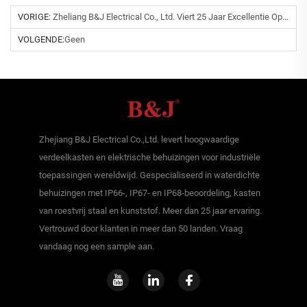
VORIGE:
Zheliang B&J Electrical Co., Ltd. Viert 25 Jaar Excellentie Op Het Gebied Van Elektriciteitsverdelingsoplossingen
VOLGENDE:
Geen
Zhejiang B&J Electrical Co.,Ltd. levert hoogwaardige
verdeelkasten en elektrische behuizingen voor industriële
toepassingen wereldwijd. Gespecialiseerd in waterdichte
behuizingen met IP66-, IP67- en IP68-beoordeling, kasten
van roestvrij staal en kunststof. Meer dan 25 jaar ervaring.
Vertrouwd door klanten in meer dan 50 landen. Vraag
vandaag nog een sample aan.