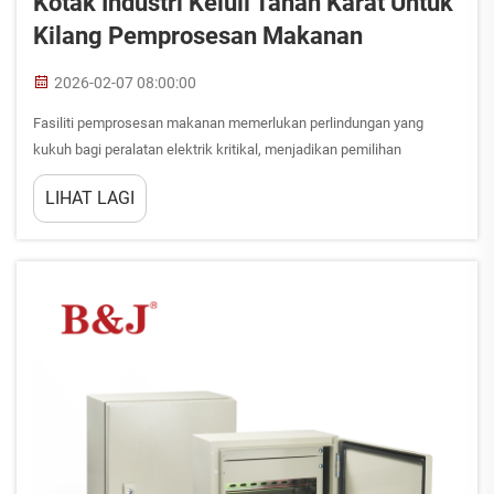
Kotak Industri Keluli Tahan Karat Untuk
Kilang Pemprosesan Makanan
2026-02-07 08:00:00
Fasiliti pemprosesan makanan memerlukan perlindungan yang
kukuh bagi peralatan elektrik kritikal, menjadikan pemilihan
penyelesaian rumah yang sesuai sebagai faktor utama bagi
LIHAT LAGI
keselamatan operasi dan pematuhan peraturan. Kotak industri
berfungsi sebagai barisan pertama ...