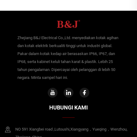
Zhejiang B&J Electrical Co.,Ltd. menyediakan kotak agihan
dan kotak elektrik berkualiti tinggi untuk industri global.
Pakar dalam kotak kedap air berasaskan IP66, IP67, dan
IP68, serta kabinet keluli tahan karat & plastik. Lebih 25
tahun pengalaman. Dipercayai oleh pelanggan di lebih 50
negara. Minta sampel hari ini.
HUBUNGI KAMI
NO 591 Xiangbei road ,Lutoushi,Xiangyang，Yueqing，Wenzhou,