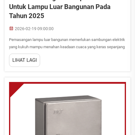
Untuk Lampu Luar Bangunan Pada
Tahun 2025
2026-02-19 09:00:00
Pemasangan lampu luar bangunan memerlukan sambungan elektrik
yang kukuh mampu menahan keadaan cuaca yang keras sepanjang
tahun. Kotak sambungan berkualiti tinggi berfungsi sebagai
LIHAT LAGI
komponen kritikal yang melindungi sambungan elektrik daripada
kelembapan, habuk, dan...