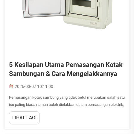
5 Kesilapan Utama Pemasangan Kotak
Sambungan & Cara Mengelakkannya
2026-03-07 10:11:00
Pemasangan kotak sambung yang tidak betul merupakan salah satu
isu paling biasa namun boleh dielakkan dalam pemasangan elektrik,
yang berpotensi menyebabkan bahaya keselamatan, pelanggaran
LIHAT LAGI
kod, dan kos pembaikan yang tinggi. Memahami kesilapan
pemasangan kritikal yang sering berlaku ...