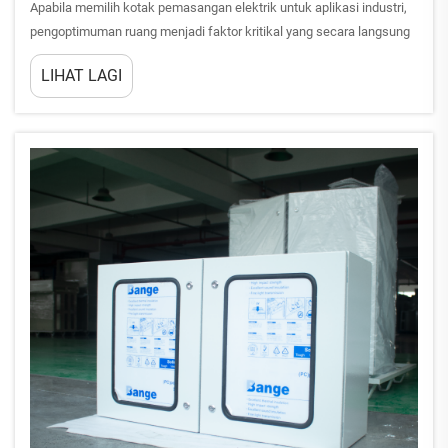
Apabila memilih kotak pemasangan elektrik untuk aplikasi industri,
pengoptimuman ruang menjadi faktor kritikal yang secara langsung
mempengaruhi kecekapan operasi dan pematuhan keselamatan.
LIHAT LAGI
Pilihan antara pilihan kotak pemasangan berdiri di lantai dan kotak
pemasangan dipasang di dinding al...