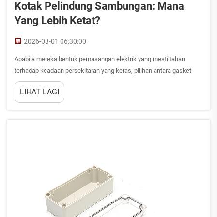
Kotak Pelindung Sambungan: Mana
Yang Lebih Ketat?
2026-03-01 06:30:00
Apabila mereka bentuk pemasangan elektrik yang mesti tahan
terhadap keadaan persekitaran yang keras, pilihan antara gasket
EPDM dan gasket silikon untuk kotak sambungan anda boleh
LIHAT LAGI
menentukan kebolehpercayaan jangka panjang keseluruhan sistem
anda. Kedua-dua bahan ini menawarkan p...