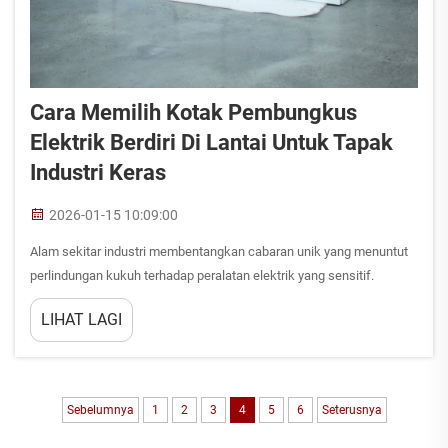
Cara Memilih Kotak Pembungkus
Elektrik Berdiri Di Lantai Untuk Tapak
Industri Keras
2026-01-15 10:09:00
Alam sekitar industri membentangkan cabaran unik yang menuntut
perlindungan kukuh terhadap peralatan elektrik yang sensitif.
Apabila beroperasi dalam keadaan keras seperti kemudahan
LIHAT LAGI
pembuatan, loji kimia, atau pemasangan luar bangunan, pemilihan
produk yang betul...
Sebelumnya
1
2
3
4
5
6
Seterusnya