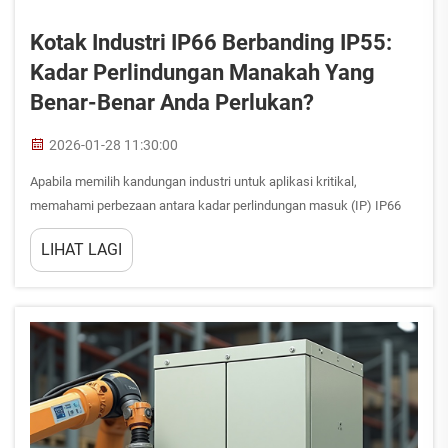
Kotak Industri IP66 Berbanding IP55:
Kadar Perlindungan Manakah Yang
Benar-Benar Anda Perlukan?
2026-01-28 11:30:00
Apabila memilih kandungan industri untuk aplikasi kritikal,
memahami perbezaan antara kadar perlindungan masuk (IP) IP66
dan IP55 menjadi penting untuk memastikan perlindungan dan
LIHAT LAGI
prestasi yang optimum. Kadar perlindungan masuk ini menentukan
sebaik mana peralatan elektronik anda...