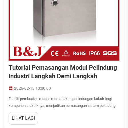
Tutorial Pemasangan Modul Pelindung
Industri Langkah Demi Langkah
2026-02-13 10:00:00
Fasiliti pembuatan moden memerlukan perlindungan kukuh bagi
komponen elektriknya, menjadikan pemasangan sistem pelindung
industri modular secara betul suatu kemahiran kritikal bagi jurutera
LIHAT LAGI
dan juruteknik. Pelindung-pelindung ini melindungi komponen...