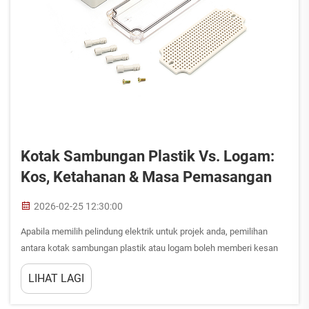
Kotak Sambungan Plastik Vs. Logam:
Kos, Ketahanan & Masa Pemasangan
2026-02-25 12:30:00
Apabila memilih pelindung elektrik untuk projek anda, pemilihan
antara kotak sambungan plastik atau logam boleh memberi kesan
besar terhadap prestasi dan bajet. Kotak sambungan berfungsi
LIHAT LAGI
sebagai pelindung penting bagi sambungan elektrik, melindungi...