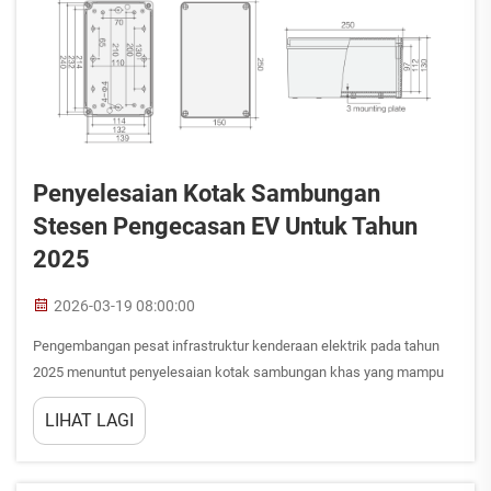
Penyelesaian Kotak Sambungan
Stesen Pengecasan EV Untuk Tahun
2025
2026-03-19 08:00:00
Pengembangan pesat infrastruktur kenderaan elektrik pada tahun
2025 menuntut penyelesaian kotak sambungan khas yang mampu
menahan keadaan persekitaran yang keras sambil mengekalkan
LIHAT LAGI
sambungan elektrik yang boleh dipercayai. Apabila stesen
pengecasan EV menjadi lebih ...