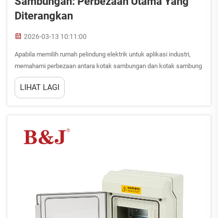
Sambungan: Perbezaan Utama Yang
Diterangkan
2026-03-13 10:11:00
Apabila memilih rumah pelindung elektrik untuk aplikasi industri,
memahami perbezaan antara kotak sambungan dan kotak sambung
menjadi penting untuk memastikan prestasi dan keselamatan yang
LIHAT LAGI
optimum. Walaupun istilah-istilah ini sering digunakan secara ...