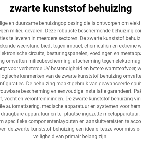
zwarte kunststof behuizing
jdige en duurzame behuizingoplossing die is ontworpen om elekt
gen milieu-gevaren. Deze robuuste beschermende behuizing c
ies te leveren in meerdere sectoren. De zwarte kunststof behuiz
tstekende weerstand biedt tegen impact, chemicaliën en extre
elektronische circuits, besturingspanelen, voedingen en meetapp
ing omvatten milieubescherming, afscherming tegen elektromagne
rgt voor verbeterde UV-bestendigheid en betere warmteafvoer, w
logische kenmerken van de zwarte kunststof behuizing omvatten 
figuraties. De behuizing maakt gebruik van geavanceerde spui
rouwbare bescherming en eenvoudige installatie garandeert. P
, vocht en verontreinigingen. De zwarte kunststof behuizing vin
riële automatisering, medische apparatuur en systemen voor her
r draagbare apparatuur en ter plaatse ingezette meetapparatuur
om specifieke componentenlayouten en aansluitvereisten te a
en de zwarte kunststof behuizing een ideale keuze voor missie
veiligheid van primair belang zijn.