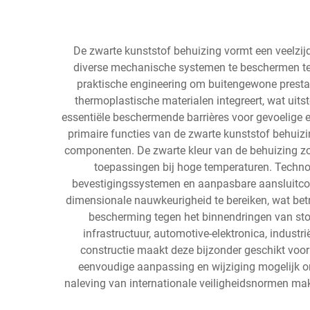
De zwarte kunststof behuizing vormt een veelzi
diverse mechanische systemen te beschermen te
praktische engineering om buitengewone prestat
thermoplastische materialen integreert, wat ui
essentiële beschermende barrières voor gevoelige 
primaire functies van de zwarte kunststof behuiz
componenten. De zwarte kleur van de behuizing zo
toepassingen bij hoge temperaturen. Techno
bevestigingssystemen en aanpasbare aansluitcon
dimensionale nauwkeurigheid te bereiken, wat bet
bescherming tegen het binnendringen van stof
infrastructuur, automotive-elektronica, indust
constructie maakt deze bijzonder geschikt voo
eenvoudige aanpassing en wijziging mogelijk 
naleving van internationale veiligheidsnormen mak