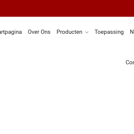
artpagina
Over Ons
Producten
Toepassing
N
Con