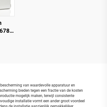
n
P678
 Box
chte
met
ng
de bescherming van waardevolle apparatuur en
escherming bieden tegen een fractie van de kosten
productie mogelijk maken, terwijl consistente
nvoudige installatie vormt een ander groot voordeel
ens de installatie aanzienlijk gemakkelijker.