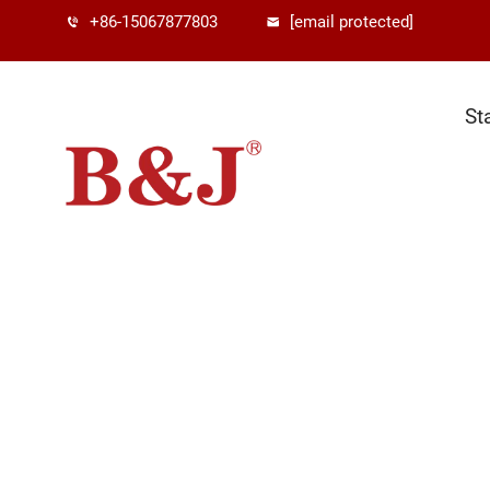
+86-15067877803
[email protected]
St