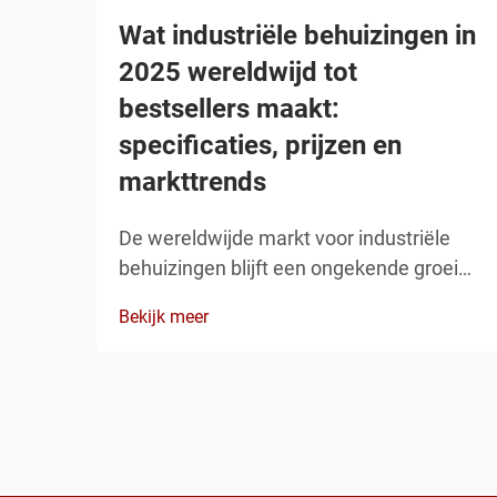
Wat industriële behuizingen in
2025 wereldwijd tot
bestsellers maakt:
specificaties, prijzen en
markttrends
De wereldwijde markt voor industriële
behuizingen blijft een ongekende groei
doormaken, aangezien fabrikanten over
Bekijk meer
de hele wereld op zoek zijn naar robuuste
beschermingsoplossingen voor hun
elektrische en elektronische
componenten. Moderne industriële
installaties vereisen behuizingen die
kunnen ...