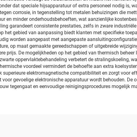
der dat speciale hijsapparatuur of extra personeel nodig is, wa
egen corrosie, in tegenstelling tot metalen behuizingen die mette
sduur en minder onderhoudsbehoeften, wat aanzienlijke kostenbes
ing garandeert consistente prestaties, zelfs in zware industrië
t op het gebied van aanpassing biedt klanten met specifieke to
oudig worden aangepast met aangepaste aansluitingconfiguratie
ure, op maat gemaakte gereedschappen of uitgebreide wijziging
ere prijs. De mogelijkheden op het gebied van thermisch beheer 
arte oppervlaktebehandeling verbetert de stralingskoeling, wa
ermische voordeel vermindert de behoefte aan extra koelsystem
k superieure elektromagnetische compatibiliteit en zorgt voor e
iteit voor gevoelige elektronische apparatuur wordt behouden. De
bouw tegengaat en eenvoudige reinigingsprocedures mogelijk m