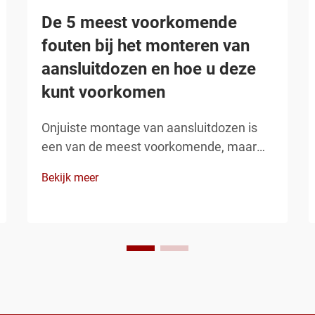
De 5 meest voorkomende
fouten bij het monteren van
aansluitdozen en hoe u deze
kunt voorkomen
Onjuiste montage van aansluitdozen is
een van de meest voorkomende, maar
tegelijkertijd voorkombare problemen bij
Bekijk meer
elektrische installaties, wat potentiële
veiligheidsrisico’s, schendingen van
bouwvoorschriften en kostbare
herstelwerkzaamheden kan veroorzaken.
Het begrijpen van de kritieke
montagefouten die...