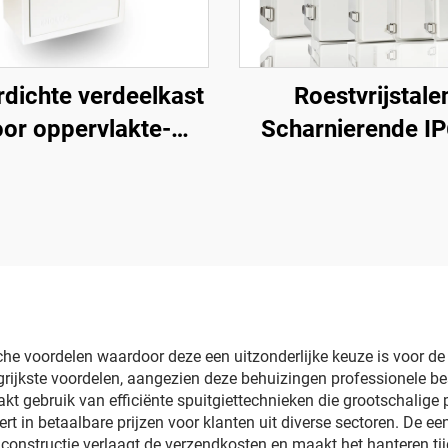
rdichte verdeelkast
Roestvrijstale
oor oppervlakte-
Scharnierende I
installatie
Plastic Behuizing
Stofdicht Waterdi
Elektrische Box 
Grijze Afdekki
sche voordelen waardoor deze een uitzonderlijke keuze is voor 
angrijkste voordelen, aangezien deze behuizingen professionele b
t gebruik van efficiënte spuitgiettechnieken die grootschalige 
 in betaalbare prijzen voor klanten uit diverse sectoren. De ee
constructie verlaagt de verzendkosten en maakt het hanteren tijd