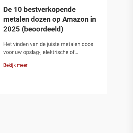
De 10 bestverkopende
pri
metalen dozen op Amazon in
ind
2025 (beoordeeld)
beh
Het vinden van de juiste metalen doos
Indu
voor uw opslag-, elektrische of
2025
organisatiebehoeften is steeds
besl
Bekijk meer
Bekij
belangrijker geworden, nu industrieën
oplo
duurzamere en betrouwbaardere
waar
oplossingen eisen. De populariteit van
door
metalen dozen op Amazon blijft in 2025
inno
stijgen, d...
ontw
c...