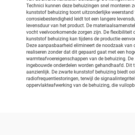
Technici kunnen deze behuizingen snel monteren zon
kunststof behuizing toont uitzonderlijke weerstand t
corrosiebestendigheid leidt tot een langere leven
levensduur van het product. De materiaalsamenstell
vocht veelvoorkomende zorgen zijn. De flexibilitei
kunststof behuizing kan tijdens de productie eenv
Deze aanpasbaarheid elimineert de noodzaak van d
realiseren zonder dat dit gepaard gaat met een hog
warmteafvoereigenschappen van de behuizing. De zw
ingebouwde onderdelen worden gehandhaafd. Dit th
aanzienlijk. De zwarte kunststof behuizing biedt oo
radiofrequentiestoringen, terwijl de signaalintegr
oppervlakteafwerking van de behuizing, die vuilop