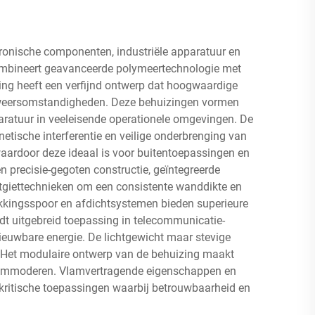
ronische componenten, industriële apparatuur en
ombineert geavanceerde polymeertechnologie met
ing heeft een verfijnd ontwerp dat hoogwaardige
me weersomstandigheden. Deze behuizingen vormen
aratuur in veeleisende operationele omgevingen. De
tische interferentie en veilige onderbrenging van
aardoor deze ideaal is voor buitentoepassingen en
precisie-gegoten constructie, geïntegreerde
tgiettechnieken om een consistente wanddikte en
akkingsspoor en afdichtsystemen bieden superieure
dt uitgebreid toepassing in telecommunicatie-
nieuwbare energie. De lichtgewicht maar stevige
. Het modulaire ontwerp van de behuizing maakt
ccommoderen. Vlamvertragende eigenschappen en
-kritische toepassingen waarbij betrouwbaarheid en