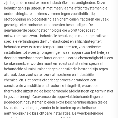
zijn tegen de meest extreme industriële omstandigheden. Deze
behuizingen zijn uitgerust met meervlaams afdichtsystemen die
ondoordringbare barrières vormen tegen vochtinfiltratie,
stofophoping en blootstelling aan chemicaliën, factoren die vaak
gevoelige elektronische componenten beschadigen. De
geavanceerde pakkingstechnologie die wordt toegepast in
ontwerpen van zware industriële behuizingen maakt gebruik van
speciale verbindingen die hun elasticiteit en afdichtintegriteit
behouden over extreme temperatuurbereiken, van arctische
installaties tot woestijnomgevingen waar apparatuur het hele jaar
door betrouwbaar moet functioneren. Corrosiebestendigheid is een
kernkenmerk: er worden maritiem roestvast staal en speciaal
behandelde aluminiumlegeringen gebruikt die bestand zijn tegen
afbraak door zoutwater, zure atmosferen en industriële
chemicaliën. Het precisiefabricageproces garandeert een
consistente wanddikte en structurele integriteit, waardoor
thermische uitzetting de beschermende afdichtingen op termijn niet
in gevaar brengt. Geavanceerde oppervlaktebehandelingen en
poedercoatingsystemen bieden extra beschermingslagen die de
levensduur verlengen, zonder in te boeten op esthetische
aantrekkelijkheid bij zichtbare installaties. De weerbestendige