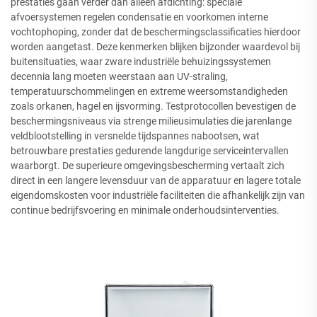
prestaties gaan verder dan alleen afdichting: speciale
afvoersystemen regelen condensatie en voorkomen interne
vochtophoping, zonder dat de beschermingsclassificaties hierdoor
worden aangetast. Deze kenmerken blijken bijzonder waardevol bij
buitensituaties, waar zware industriële behuizingssystemen
decennia lang moeten weerstaan aan UV-straling,
temperatuurschommelingen en extreme weersomstandigheden
zoals orkanen, hagel en ijsvorming. Testprotocollen bevestigen de
beschermingsniveaus via strenge milieusimulaties die jarenlange
veldblootstelling in versnelde tijdspannes nabootsen, wat
betrouwbare prestaties gedurende langdurige serviceintervallen
waarborgt. De superieure omgevingsbescherming vertaalt zich
direct in een langere levensduur van de apparatuur en lagere totale
eigendomskosten voor industriële faciliteiten die afhankelijk zijn van
continue bedrijfsvoering en minimale onderhoudsinterventies.