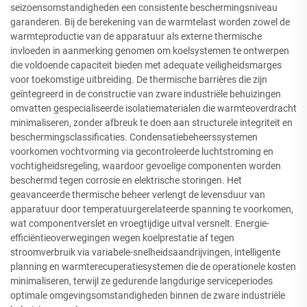
seizoensomstandigheden een consistente beschermingsniveau
garanderen. Bij de berekening van de warmtelast worden zowel de
warmteproductie van de apparatuur als externe thermische
invloeden in aanmerking genomen om koelsystemen te ontwerpen
die voldoende capaciteit bieden met adequate veiligheidsmarges
voor toekomstige uitbreiding. De thermische barrières die zijn
geïntegreerd in de constructie van zware industriële behuizingen
omvatten gespecialiseerde isolatiematerialen die warmteoverdracht
minimaliseren, zonder afbreuk te doen aan structurele integriteit en
beschermingsclassificaties. Condensatiebeheerssystemen
voorkomen vochtvorming via gecontroleerde luchtstroming en
vochtigheidsregeling, waardoor gevoelige componenten worden
beschermd tegen corrosie en elektrische storingen. Het
geavanceerde thermische beheer verlengt de levensduur van
apparatuur door temperatuurgerelateerde spanning te voorkomen,
wat componentverslet en vroegtijdige uitval versnelt. Energie-
efficiëntieoverwegingen wegen koelprestatie af tegen
stroomverbruik via variabele-snelheidsaandrijvingen, intelligente
planning en warmterecuperatiesystemen die de operationele kosten
minimaliseren, terwijl ze gedurende langdurige serviceperiodes
optimale omgevingsomstandigheden binnen de zware industriële