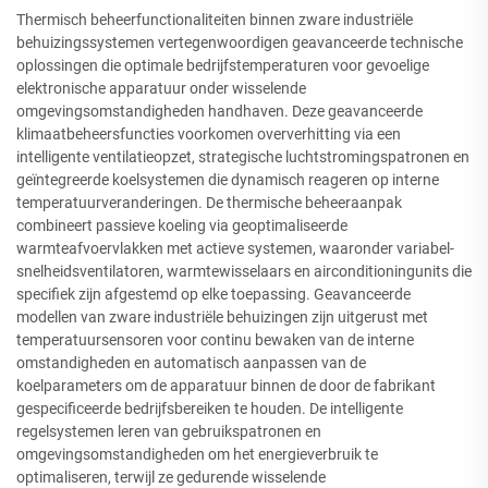
Thermisch beheerfunctionaliteiten binnen zware industriële
behuizingssystemen vertegenwoordigen geavanceerde technische
oplossingen die optimale bedrijfstemperaturen voor gevoelige
elektronische apparatuur onder wisselende
omgevingsomstandigheden handhaven. Deze geavanceerde
klimaatbeheersfuncties voorkomen oververhitting via een
intelligente ventilatieopzet, strategische luchtstromingspatronen en
geïntegreerde koelsystemen die dynamisch reageren op interne
temperatuurveranderingen. De thermische beheeraanpak
combineert passieve koeling via geoptimaliseerde
warmteafvoervlakken met actieve systemen, waaronder variabel-
snelheidsventilatoren, warmtewisselaars en airconditioningunits die
specifiek zijn afgestemd op elke toepassing. Geavanceerde
modellen van zware industriële behuizingen zijn uitgerust met
temperatuursensoren voor continu bewaken van de interne
omstandigheden en automatisch aanpassen van de
koelparameters om de apparatuur binnen de door de fabrikant
gespecificeerde bedrijfsbereiken te houden. De intelligente
regelsystemen leren van gebruikspatronen en
omgevingsomstandigheden om het energieverbruik te
optimaliseren, terwijl ze gedurende wisselende