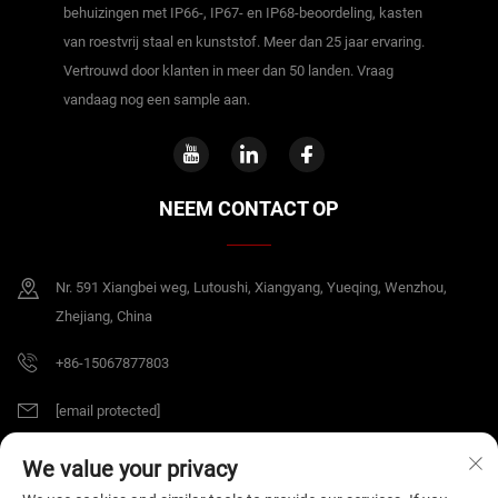
behuizingen met IP66-, IP67- en IP68-beoordeling, kasten
van roestvrij staal en kunststof. Meer dan 25 jaar ervaring.
Vertrouwd door klanten in meer dan 50 landen. Vraag
vandaag nog een sample aan.
NEEM CONTACT OP
Nr. 591 Xiangbei weg, Lutoushi, Xiangyang, Yueqing, Wenzhou,
Zhejiang, China
+86-15067877803
[email protected]
We value your privacy
Copyright © 2026 China Zhejiang B&J Electrical Co.,Ltd. Alle rechten