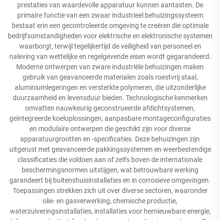
prestaties van waardevolle apparatuur kunnen aantasten. De
primaire functie van een zwaar industrieel behuizingssysteem
bestaat erin een gecontroleerde omgeving te creëren die optimale
bedrijfsomstandigheden voor elektrische en elektronische systemen
waarborgt, terwijl tegelijkertijd de veiligheid van personeel en
naleving van wettelijke en regelgevende eisen wordt gegarandeerd.
Moderne ontwerpen van zware industriële behuizingen maken
gebruik van geavanceerde materialen zoals roestvrij staal,
aluminiumlegeringen en versterkte polymeren, die uitzonderlijke
duurzaamheid en levensduur bieden. Technologische kenmerken
omvatten nauwkeurig geconstrueerde afdichtsystemen,
geïntegreerde koeloplossingen, aanpasbare montageconfiguraties
en modulaire ontwerpen die geschikt zijn voor diverse
apparatuurgrootten en -specificaties. Deze behuizingen zijn
uitgerust met geavanceerde pakkingssystemen en weerbestendige
classificaties die voldoen aan of zelfs boven de internationale
beschermingsnormen uitstijgen, wat betrouwbare werking
garandeert bij buitenshuisinstallaties en in corrosieve omgevingen.
Toepassingen strekken zich uit over diverse sectoren, waaronder
olie- en gasverwerking, chemische productie,
waterzuiveringsinstallaties, installaties voor hernieuwbare energie,