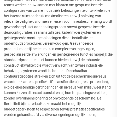
teams werken nauw samen met klanten om geoptimaliseerde
configuraties van zware industriële behuizingen te ontwikkelen die
het interne ruimtegebruik maximaliseren, terwijl naleving van
relevante veiligheidsnormen en eisen voor milieubescherming wordt
gewaarborgd. Het aanpassingsproces omvat gespecialiseerde
deurconfiguraties, raaminstallaties, kabelinvoersystemen en
geïntegreerde montageoplossingen die de installatie- en
onderhoudsprocedures vereenvoudigen. Geavanceerde
productiemogelijkheden maken complexe vormgevingen,
gespecialiseerde afwerkingen en geïntegreerde functies mogelijk die
standaardproducten niet kunnen bieden, terwijl de robuuste
constructiekwaliteit die wordt verwacht van zware industriële
behuizingssystemen wordt behouden. De schaalbare
configuratieopties strekken zich uit tot de beschermingsniveaus,
waardoor klanten specifieke IP-classificaties (ingress protection),
explosiebestendige certificeringen en niveaus van milieuweerstand
kunnen kiezen die exact aansluiten bij hun toepassingsvereisten,
zonder overdimensionering of onvoldoende bescherming. De
flexibiliteit bij materiaalkeuze maakt het mogelijk
budgetbeperkingen te respecteren terwijl prestatiespecificaties
worden gehandhaafd via diverse legeringsmogelijkheden,