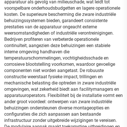
apparatuur als gevolg van milieuschade, wat leidt tot
voorspelbare onderhoudsbudgetten en lagere operationele
kosten. De superieure bescherming die zware industriële
behuizingssystemen bieden, garandeert consistente
prestaties van de apparatuur ongeacht externe
weersomstandigheden of industriële verontreinigingen.
Bedrijven profiteren van verbeterde operationele
continuïteit, aangezien deze behuizingen een stabiele
interne omgeving handhaven die
temperatuurschommelingen, vochtigheidsschade en
corrosieve blootstelling voorkomen, waardoor gevoelige
componenten niet worden aangetast. De robuuste
constructie weerstaat fysieke impact, trillingen en
mechanische belasting die optreden in zware industriële
omgevingen, wat zekerheid biedt aan facilitymanagers en
apparatuuroperators. Flexibiliteit bij de installatie vormt een
ander groot voordeel: ontwerpen van zware industriële
behuizingen ondersteunen diverse montageopties en
configuraties die zich aanpassen aan bestaande
infrastructuur zonder uitgebreide wijzigingen te vereisen.
De modulaire aanpak maakt toekomstige uitbreidingen en