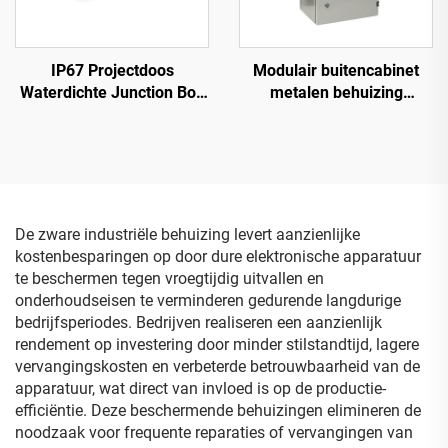
IP67 Projectdoos
Modulair buitencabinet
Waterdichte Junction Box
metalen behuizing
Weerbestendig Elektrisch
waterdicht stofdicht
Behuizing Weerbestendige
ABS Kunststof Grijze
Deksel
De zware industriële behuizing levert aanzienlijke
kostenbesparingen op door dure elektronische apparatuur
te beschermen tegen vroegtijdig uitvallen en
onderhoudseisen te verminderen gedurende langdurige
bedrijfsperiodes. Bedrijven realiseren een aanzienlijk
rendement op investering door minder stilstandtijd, lagere
vervangingskosten en verbeterde betrouwbaarheid van de
apparatuur, wat direct van invloed is op de productie-
efficiëntie. Deze beschermende behuizingen elimineren de
noodzaak voor frequente reparaties of vervangingen van