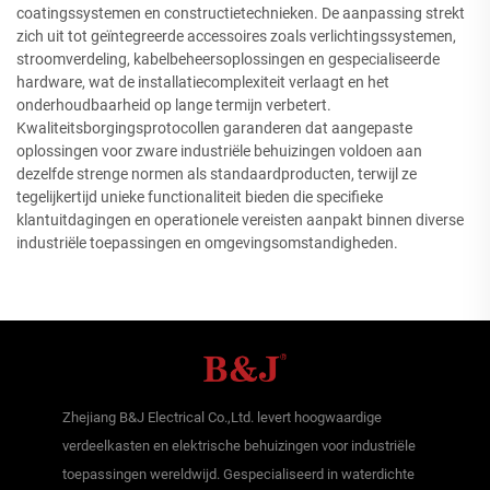
coatingssystemen en constructietechnieken. De aanpassing strekt
zich uit tot geïntegreerde accessoires zoals verlichtingssystemen,
stroomverdeling, kabelbeheersoplossingen en gespecialiseerde
hardware, wat de installatiecomplexiteit verlaagt en het
onderhoudbaarheid op lange termijn verbetert.
Kwaliteitsborgingsprotocollen garanderen dat aangepaste
oplossingen voor zware industriële behuizingen voldoen aan
dezelfde strenge normen als standaardproducten, terwijl ze
tegelijkertijd unieke functionaliteit bieden die specifieke
klantuitdagingen en operationele vereisten aanpakt binnen diverse
industriële toepassingen en omgevingsomstandigheden.
Zhejiang B&J Electrical Co.,Ltd. levert hoogwaardige
verdeelkasten en elektrische behuizingen voor industriële
toepassingen wereldwijd. Gespecialiseerd in waterdichte