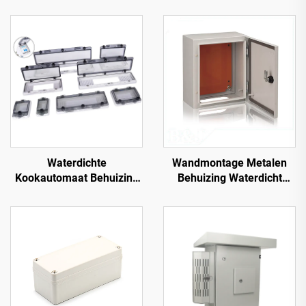
Waterdichte
Wandmontage Metalen
Kookautomaat Behuizing
Behuizing Waterdicht
Venster 18-polig IP67
Buiten IP66 Verdeelkast
Transparant
Contactbeschermingsvenster
Kap