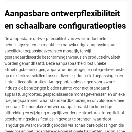
Aanpasbare ontwerpflexibiliteit
en schaalbare configuratieopties
De aanpasbare ontwerpflexibiliteit van zware industriële
behuizingssystemen maakt een nauwkeurige aanpassing aan
specifieke toepassingsvereisten mogelijk, terwijl
gestandaardiseerde beschermingsniveaus en productiekwaliteit
worden gehandhaafd. Deze aanpasbaarheid lost unieke
afmetingsbeperkingen, apparatuurindelingen en integratievereisten
op die sterk verschillen tussen diverse industriële toepassingen en
installatieconfiguraties. Aangepaste oplossingen voor zware
industriële behuizingen bieden ruimte voor niet-standaard
apparatuurgroottes, gespecialiseerde montagevereisten en unieke
toegangspatronen waar standaardbehuizingen onvoldoende mee
omgaan. De modulaire ontwerpaanpak maakt toekomstige
uitbreiding en wijziging mogelijk zonder de structurele integriteit of
beschermingsclassificaties in gevaar te brengen, waardoor
langdurige waarde wordt geboden via schaalbare oplossingen die
meegroeien met veranderende operationele behoeften. Technische