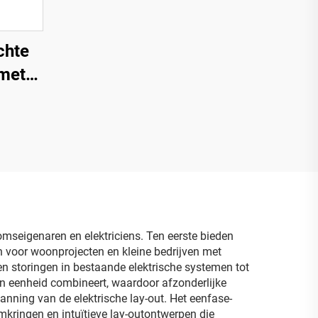
chte
 met
sel,
doos
 en
/ABS-
s
mseigenaren en elektriciens. Ten eerste bieden
jn voor woonprojecten en kleine bedrijven met
en storingen in bestaande elektrische systemen tot
n eenheid combineert, waardoor afzonderlijke
nning van de elektrische lay-out. Het eenfase-
mkringen en intuïtieve lay-outontwerpen die