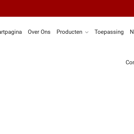
artpagina
Over Ons
Producten
Toepassing
N
Con