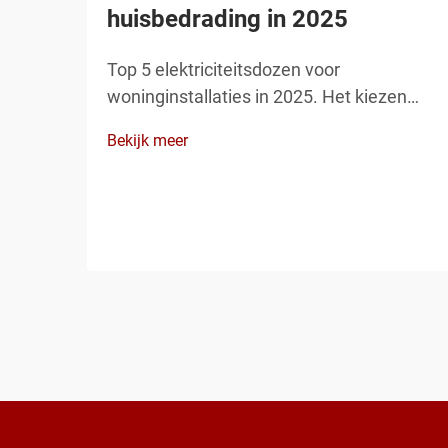
huisbedrading in 2025
Top 5 elektriciteitsdozen voor
woninginstallaties in 2025. Het kiezen
van de juiste elektriciteitsdoos is een van
Bekijk meer
de belangrijkste stappen bij een veilige
woninginstallatie. Elektriciteitsdozen
beschermen draadverbindingen,
voorkomen brandgevaren en zorgen
ervoor dat uw installatie voldoet aan de
elec...