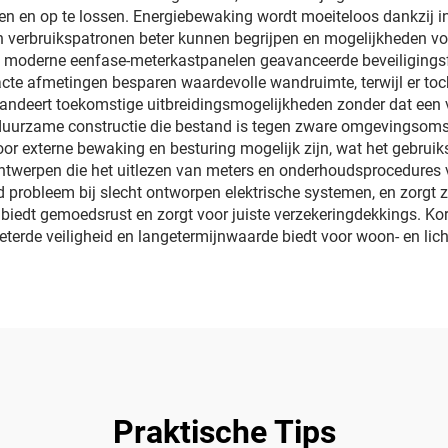
ren en op te lossen. Energiebewaking wordt moeiteloos dankzij i
 verbruikspatronen beter kunnen begrijpen en mogelijkheden voo
en moderne eenfase-meterkastpanelen geavanceerde beveiligingsf
te afmetingen besparen waardevolle wandruimte, terwijl er toch
andeert toekomstige uitbreidingsmogelijkheden zonder dat een v
duurzame constructie die bestand is tegen zware omgevingsom
or externe bewaking en besturing mogelijk zijn, wat het gebruik
ontwerpen die het uitlezen van meters en onderhoudsprocedures
robleem bij slecht ontworpen elektrische systemen, en zorgt zo
 biedt gemoedsrust en zorgt voor juiste verzekeringdekkings. K
beterde veiligheid en langetermijnwaarde biedt voor woon- en li
Praktische Tips