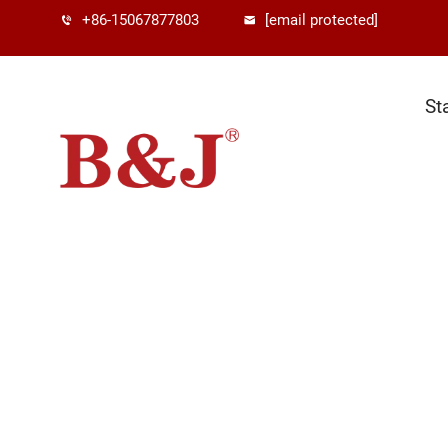
+86-15067877803
[email protected]
St