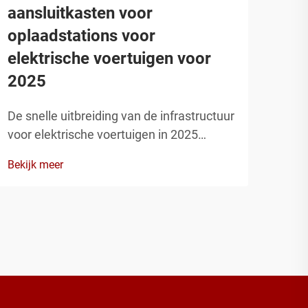
aansluitkasten voor
voo
oplaadstations voor
CAD
elektrische voertuigen voor
Nauw
2025
bij 
beve
De snelle uitbreiding van de infrastructuur
Bekij
behu
voor elektrische voertuigen in 2025
met 
vereist gespecialiseerde oplossingen
indu
Bekijk meer
voor aansluitkasten die bestand zijn
toep
tegen zware omgevingsomstandigheden,
kome
terwijl ze betrouwbare elektrische
verbindingen behouden. Naarmate
oplaadstations voor elektrische
voertuigen vaker en verspreider worden
geïnstalleerd...