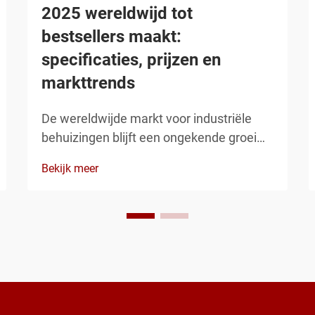
2025 wereldwijd tot
bestsellers maakt:
specificaties, prijzen en
markttrends
De wereldwijde markt voor industriële
behuizingen blijft een ongekende groei
doormaken, aangezien fabrikanten over
Bekijk meer
de hele wereld op zoek zijn naar robuuste
beschermingsoplossingen voor hun
elektrische en elektronische
componenten. Moderne industriële
installaties vereisen behuizingen die
kunnen ...