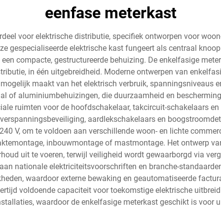
eenfase meterkast
rdeel voor elektrische distributie, specifiek ontworpen voor wo
e gespecialiseerde elektrische kast fungeert als centraal knoop
een compacte, gestructureerde behuizing. De enkelfasige meter
distributie, in één uitgebreidheid. Moderne ontwerpen van enkel
 mogelijk maakt van het elektrisch verbruik, spanningsniveaus en
staal of aluminiumbehuizingen, die duurzaamheid en beschermin
e ruimten voor de hoofdschakelaar, takcircuit-schakelaars en de 
verspanningsbeveiliging, aardlekschakelaars en boogstroomdete
40 V, om te voldoen aan verschillende woon- en lichte commerciële
laktemontage, inbouwmontage of mastmontage. Het ontwerp van 
houd uit te voeren, terwijl veiligheid wordt gewaarborgd via ve
n nationale elektriciteitsvoorschriften en branche-standaarden
eden, waardoor externe bewaking en geautomatiseerde facturat
kertijd voldoende capaciteit voor toekomstige elektrische uitbrei
-installaties, waardoor de enkelfasige meterkast geschikt is vo