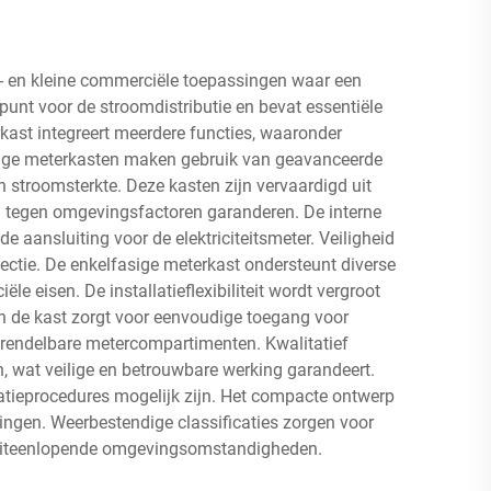
on- en kleine commerciële toepassingen waar een
punt voor de stroomdistributie en bevat essentiële
kast integreert meerdere functies, waaronder
fasige meterkasten maken gebruik van geavanceerde
 stroomsterkte. Deze kasten zijn vervaardigd uit
g tegen omgevingsfactoren garanderen. De interne
aansluiting voor de elektriciteitsmeter. Veiligheid
ctie. De enkelfasige meterkast ondersteunt diverse
 eisen. De installatieflexibiliteit wordt vergroot
de kast zorgt voor eenvoudige toegang voor
rgrendelbare metercompartimenten. Kwalitatief
, wat veilige en betrouwbare werking garandeert.
ieprocedures mogelijk zijn. Het compacte ontwerp
dingen. Weerbestendige classificaties zorgen voor
or uiteenlopende omgevingsomstandigheden.