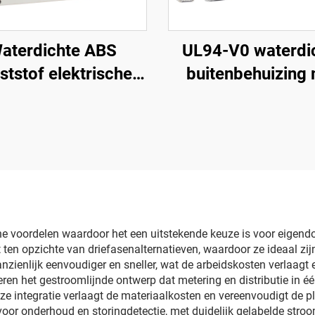
aterdichte ABS
UL94-V0 waterdi
ststof elektrische
buitenbehuizing
verdeelkast HT
transparante dek
IP68-verbinding
voor elektronica
instrumenten, PC
kunststof doo
he voordelen waardoor het een uitstekende keuze is voor eigendo
t ten opzichte van driefasenalternatieven, waardoor ze ideaal zi
nzienlijk eenvoudiger en sneller, wat de arbeidskosten verlaagt 
 het gestroomlijnde ontwerp dat metering en distributie in éé
 integratie verlaagt de materiaalkosten en vereenvoudigt de pla
oor onderhoud en storingdetectie, met duidelijk gelabelde stroo