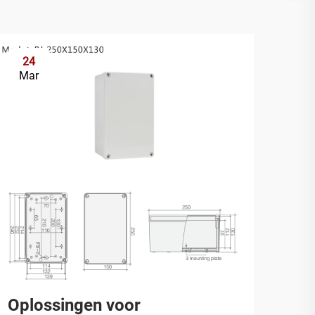
24
2
Mar
Ap
Oplossingen voor
Afm