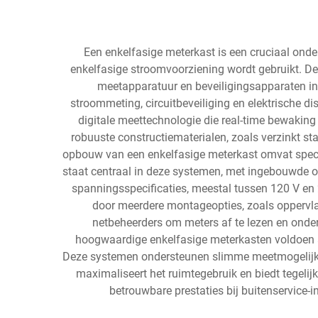
Een enkelfasige meterkast is een cruciaal onde
enkelfasige stroomvoorziening wordt gebruikt. Dez
meetapparatuur en beveiligingsapparaten in 
stroommeting, circuitbeveiliging en elektrische 
digitale meettechnologie die real-time bewaking
robuuste constructiematerialen, zoals verzinkt 
opbouw van een enkelfasige meterkast omvat special
staat centraal in deze systemen, met ingebouwde o
spanningsspecificaties, meestal tussen 120 V en 2
door meerdere montageopties, zoals opperv
netbeheerders om meters af te lezen en onder
hoogwaardige enkelfasige meterkasten voldoen aa
Deze systemen ondersteunen slimme meetmogelijkh
maximaliseert het ruimtegebruik en biedt tegelij
betrouwbare prestaties bij buitenservice