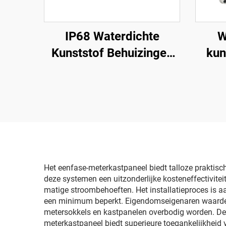
IP68 Waterdichte
W
Kunststof Behuizingen
kun
Elektrische Aansluitdoos
Het eenfase-meterkastpaneel biedt talloze praktisc
deze systemen een uitzonderlijke kosteneffectivitei
matige stroombehoeften. Het installatieproces is aa
een minimum beperkt. Eigendomseigenaren waarderen
metersokkels en kastpanelen overbodig worden. Deze
meterkastpaneel biedt superieure toegankelijkheid v