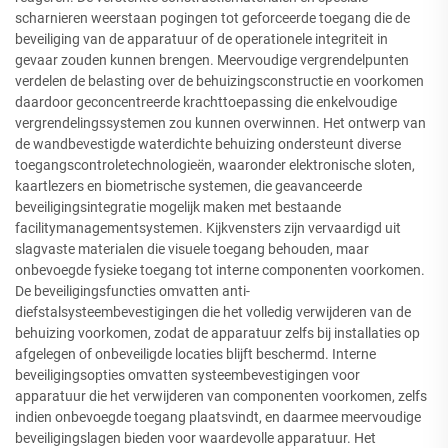
scharnieren weerstaan pogingen tot geforceerde toegang die de
beveiliging van de apparatuur of de operationele integriteit in
gevaar zouden kunnen brengen. Meervoudige vergrendelpunten
verdelen de belasting over de behuizingsconstructie en voorkomen
daardoor geconcentreerde krachttoepassing die enkelvoudige
vergrendelingssystemen zou kunnen overwinnen. Het ontwerp van
de wandbevestigde waterdichte behuizing ondersteunt diverse
toegangscontroletechnologieën, waaronder elektronische sloten,
kaartlezers en biometrische systemen, die geavanceerde
beveiligingsintegratie mogelijk maken met bestaande
facilitymanagementsystemen. Kijkvensters zijn vervaardigd uit
slagvaste materialen die visuele toegang behouden, maar
onbevoegde fysieke toegang tot interne componenten voorkomen.
De beveiligingsfuncties omvatten anti-
diefstalsysteembevestigingen die het volledig verwijderen van de
behuizing voorkomen, zodat de apparatuur zelfs bij installaties op
afgelegen of onbeveiligde locaties blijft beschermd. Interne
beveiligingsopties omvatten systeembevestigingen voor
apparatuur die het verwijderen van componenten voorkomen, zelfs
indien onbevoegde toegang plaatsvindt, en daarmee meervoudige
beveiligingslagen bieden voor waardevolle apparatuur. Het