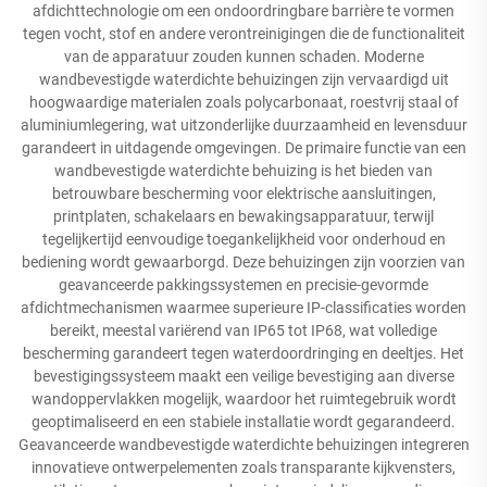
afdichttechnologie om een ondoordringbare barrière te vormen
tegen vocht, stof en andere verontreinigingen die de functionaliteit
van de apparatuur zouden kunnen schaden. Moderne
wandbevestigde waterdichte behuizingen zijn vervaardigd uit
hoogwaardige materialen zoals polycarbonaat, roestvrij staal of
aluminiumlegering, wat uitzonderlijke duurzaamheid en levensduur
garandeert in uitdagende omgevingen. De primaire functie van een
wandbevestigde waterdichte behuizing is het bieden van
betrouwbare bescherming voor elektrische aansluitingen,
printplaten, schakelaars en bewakingsapparatuur, terwijl
tegelijkertijd eenvoudige toegankelijkheid voor onderhoud en
bediening wordt gewaarborgd. Deze behuizingen zijn voorzien van
geavanceerde pakkingssystemen en precisie-gevormde
afdichtmechanismen waarmee superieure IP-classificaties worden
bereikt, meestal variërend van IP65 tot IP68, wat volledige
bescherming garandeert tegen waterdoordringing en deeltjes. Het
bevestigingssysteem maakt een veilige bevestiging aan diverse
wandoppervlakken mogelijk, waardoor het ruimtegebruik wordt
geoptimaliseerd en een stabiele installatie wordt gegarandeerd.
Geavanceerde wandbevestigde waterdichte behuizingen integreren
innovatieve ontwerpelementen zoals transparante kijkvensters,