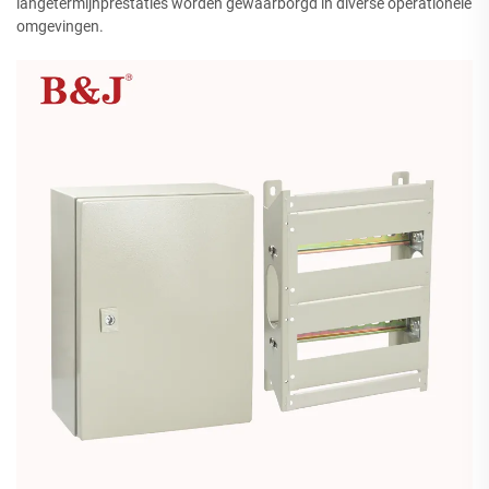
langetermijnprestaties worden gewaarborgd in diverse operationele
omgevingen.