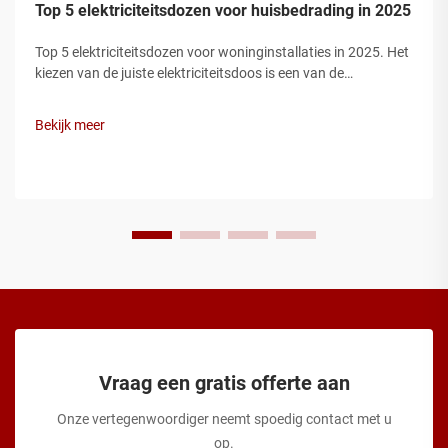
Top 5 elektriciteitsdozen voor huisbedrading in 2025
Top 5 elektriciteitsdozen voor woninginstallaties in 2025. Het
kiezen van de juiste elektriciteitsdoos is een van de
belangrijkste stappen bij een veilige woninginstallatie.
Elektriciteitsdozen beschermen draadverbindingen,
Bekijk meer
voorkomen brandgevaren en zorgen ervoor dat uw installatie
voldoet aan de elec...
Vraag een gratis offerte aan
Onze vertegenwoordiger neemt spoedig contact met u
op.