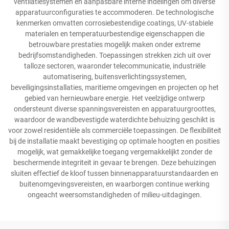
ventilatiesystemen en aanpasbare interne indelingen om diverse
apparatuurconfiguraties te accommoderen. De technologische
kenmerken omvatten corrosiebestendige coatings, UV-stabiele
materialen en temperatuurbestendige eigenschappen die
betrouwbare prestaties mogelijk maken onder extreme
bedrijfsomstandigheden. Toepassingen strekken zich uit over
talloze sectoren, waaronder telecommunicatie, industriële
automatisering, buitensverlichtingssystemen,
beveiligingsinstallaties, maritieme omgevingen en projecten op het
gebied van hernieuwbare energie. Het veelzijdige ontwerp
ondersteunt diverse spanningsvereisten en apparatuurgroottes,
waardoor de wandbevestigde waterdichte behuizing geschikt is
voor zowel residentiële als commerciële toepassingen. De flexibiliteit
bij de installatie maakt bevestiging op optimale hoogten en posities
mogelijk, wat gemakkelijke toegang vergemakkelijkt zonder de
beschermende integriteit in gevaar te brengen. Deze behuizingen
sluiten effectief de kloof tussen binnenapparatuurstandaarden en
buitenomgevingsvereisten, en waarborgen continue werking
ongeacht weersomstandigheden of milieu-uitdagingen.