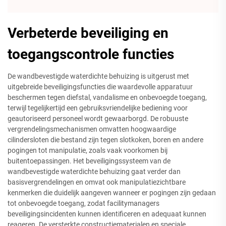
Verbeterde beveiliging en
toegangscontrole functies
De wandbevestigde waterdichte behuizing is uitgerust met
uitgebreide beveiligingsfuncties die waardevolle apparatuur
beschermen tegen diefstal, vandalisme en onbevoegde toegang,
terwijl tegelijkertijd een gebruiksvriendelijke bediening voor
geautoriseerd personeel wordt gewaarborgd. De robuuste
vergrendelingsmechanismen omvatten hoogwaardige
cilindersloten die bestand zijn tegen slotkoken, boren en andere
pogingen tot manipulatie, zoals vaak voorkomen bij
buitentoepassingen. Het beveiligingssysteem van de
wandbevestigde waterdichte behuizing gaat verder dan
basisvergrendelingen en omvat ook manipulatiezichtbare
kenmerken die duidelijk aangeven wanneer er pogingen zijn gedaan
tot onbevoegde toegang, zodat facilitymanagers
beveiligingsincidenten kunnen identificeren en adequaat kunnen
reageren. De versterkte constructiematerialen en speciale