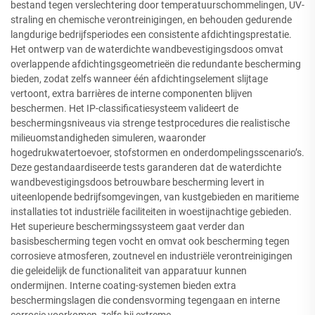
bestand tegen verslechtering door temperatuurschommelingen, UV-
straling en chemische verontreinigingen, en behouden gedurende
langdurige bedrijfsperiodes een consistente afdichtingsprestatie.
Het ontwerp van de waterdichte wandbevestigingsdoos omvat
overlappende afdichtingsgeometrieën die redundante bescherming
bieden, zodat zelfs wanneer één afdichtingselement slijtage
vertoont, extra barrières de interne componenten blijven
beschermen. Het IP-classificatiesysteem valideert de
beschermingsniveaus via strenge testprocedures die realistische
milieuomstandigheden simuleren, waaronder
hogedrukwatertoevoer, stofstormen en onderdompelingsscenario’s.
Deze gestandaardiseerde tests garanderen dat de waterdichte
wandbevestigingsdoos betrouwbare bescherming levert in
uiteenlopende bedrijfsomgevingen, van kustgebieden en maritieme
installaties tot industriële faciliteiten in woestijnachtige gebieden.
Het superieure beschermingssysteem gaat verder dan
basisbescherming tegen vocht en omvat ook bescherming tegen
corrosieve atmosferen, zoutnevel en industriële verontreinigingen
die geleidelijk de functionaliteit van apparatuur kunnen
ondermijnen. Interne coating-systemen bieden extra
beschermingslagen die condensvorming tegengaan en interne
corrosie voorkomen, zelfs bij extreme