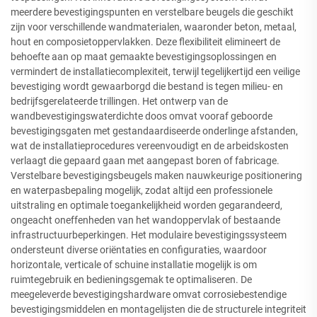
meerdere bevestigingspunten en verstelbare beugels die geschikt
zijn voor verschillende wandmaterialen, waaronder beton, metaal,
hout en composietoppervlakken. Deze flexibiliteit elimineert de
behoefte aan op maat gemaakte bevestigingsoplossingen en
vermindert de installatiecomplexiteit, terwijl tegelijkertijd een veilige
bevestiging wordt gewaarborgd die bestand is tegen milieu- en
bedrijfsgerelateerde trillingen. Het ontwerp van de
wandbevestigingswaterdichte doos omvat vooraf geboorde
bevestigingsgaten met gestandaardiseerde onderlinge afstanden,
wat de installatieprocedures vereenvoudigt en de arbeidskosten
verlaagt die gepaard gaan met aangepast boren of fabricage.
Verstelbare bevestigingsbeugels maken nauwkeurige positionering
en waterpasbepaling mogelijk, zodat altijd een professionele
uitstraling en optimale toegankelijkheid worden gegarandeerd,
ongeacht oneffenheden van het wandoppervlak of bestaande
infrastructuurbeperkingen. Het modulaire bevestigingssysteem
ondersteunt diverse oriëntaties en configuraties, waardoor
horizontale, verticale of schuine installatie mogelijk is om
ruimtegebruik en bedieningsgemak te optimaliseren. De
meegeleverde bevestigingshardware omvat corrosiebestendige
bevestigingsmiddelen en montagelijsten die de structurele integriteit