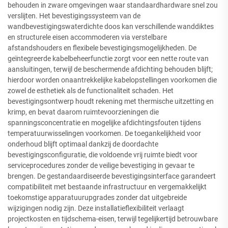
behouden in zware omgevingen waar standaardhardware snel zou
verslijten. Het bevestigingssysteem van de
wandbevestigingswaterdichte doos kan verschillende wanddiktes
en structurele eisen accommoderen via verstelbare
afstandshouders en flexibele bevestigingsmogelijkheden. De
geïntegreerde kabelbeheerfunctie zorgt voor een nette route van
aansluitingen, terwijl de beschermende afdichting behouden blijft;
hierdoor worden onaantrekkelijke kabelopstellingen voorkomen die
zowel de esthetiek als de functionaliteit schaden. Het
bevestigingsontwerp houdt rekening met thermische uitzetting en
krimp, en bevat daarom ruimtevoorzieningen die
spanningsconcentratie en mogelijke afdichtingsfouten tijdens
temperatuurwisselingen voorkomen. De toegankelijkheid voor
onderhoud blijft optimaal dankzij de doordachte
bevestigingsconfiguratie, die voldoende vrij ruimte biedt voor
serviceprocedures zonder de veilige bevestiging in gevaar te
brengen. De gestandaardiseerde bevestigingsinterface garandeert
compatibiliteit met bestaande infrastructuur en vergemakkelijkt
toekomstige apparatuurupgrades zonder dat uitgebreide
wijzigingen nodig zijn. Deze installatieflexibiliteit verlaagt
projectkosten en tijdschema-eisen, terwijl tegelijkertijd betrouwbare