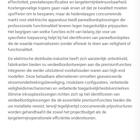
effectiviteit, prestatiespecificaties en langetermijnbetrouwbaarheid.
Kostengevoelige kopers gaan vaak ervan uit dat ze kwaliteit moeten
opofferen om te besparen, maar de hedendaagse concurrerende
markt voor elektrische apparatuur biedt paneelbordoplossingen die
professionele functionaliteit leveren tegen toegankelijke prijspunten.
Het begrijpen van welke functies echt van belang zijn voor uw
specifieke toepassing helpt bij het identificeren van paneelbordopties
die de waarde maximaliseren zonder afbreuk te doen aan veiligheid of
functionaliteit.
De elektrische distributie-industrie heeft zich aanzienlijk ontwikkeld;
fabrikanten bieden nu verdeelbordontwerpen aan die premiumfuncties
integreren die eerder uitsluitend voorbehouden waren aan high-end
modellen. Deze betaalbare alternatieven omvatten geavanceerde
stroomonderbrekingsbeveiliging, modulaire configuraties, verbeterde
veiligheidsmechanismen en verbeterde toegankelijkheidskenmerken.
Slimme inkoopbeslissingen richten zich op het identificeren van
verdeelbordoplossingen die de essentiële premiumfuncties bieden die
uw installatie vereist, terwijl tegelijkertijd concurrerende prijsstructuren
worden gehandhaafd die zowel het projectbudget als de
langetermijnoperationele efficiëntie ondersteunen.