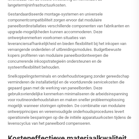
langetermijninfrastructuurkosten.
Gestandaardiseerde montage-systemen en universele
componentcompatibiliteit zorgen ervoor dat modulaire
paneelbordinstallaties verschillende componenten van fabrikanten en
upgrade-mogelijkheden kunnen accommoderen. Deze
ontwerpkenmerken voorkomen situaties van
leveranciersafhankelijkheid en bieden flexibiliteit bij het inkopen van
vervangende onderdelen of uitbreidingsmodules. Budgetbewuste
kopers profiteren van modulaire paneelbordontwerpen die
concurrerende inkoopstrategieën ondersteunen en de
systeemflexibiliteit behouden.
Snelkoppelingsterminals en onderhoudstoegang zonder gereedschap
verminderen de installatietijd en de voortdurende servicekosten die
gepaard gaan met de werking van paneelborden. Deze
gebruiksvriendelijke kenmerken minimaliseren de arbeidsinspanning
voor routineonderhoudstaken en maken sneller probleemoplossing
mogelijk wanneer storingen optreden. De combinatie van modulaire
ontwerpprincipes en vereenvoudigde onderhoudsprocedures levert
operationele besparingen op die de initiële apparatuurkosten tijdens de
levenscyclus van het paneelbord compenseren.
Kosteneffectieve materiaalkwaliteit