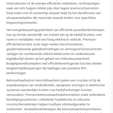
minimaliseren of de energie-efficiëntie verbeteren, rechtvaardigen
vaak een iets hogere initiële prijs door lagere levenscycluskosten.
Deze total-cost-of-ownership-aanpak helpt bij het identificeren van
stuurpaneelopties die maximale waarde bieden voor specifieke
toepassingsvereisten.
Het energiebesparingspotentieel van efficiënte paneelbordontwerpen
kan op termijn aanzienlijk van invloed zijn op de bedrijfskosten, met
name in installaties met een hoog elektrisch verbruik. Premium-
efficiëntiefuncties zoals lager-verlies-transformatoren,
geoptimaliseerde geleiderafmetingen en vermogensfactorcorrectie
verlagen de voortdurende elektriciteitskosten en ondersteunen
tegelijkertijd doelen op het gebied van milieuduurzaamheid.
Budgetpaneelbordopties met efficiëntieverhogende functies bieden
langetermijnbesparingen die bijdragen aan positieve ROI-
berekeningen.
Betrouwbaarheid en beschikbaarheid spelen een cruciale rol bij de
waardeanalyse van verdeelborden, aangezien storingen in elektrische
systemen aanzienlijke kosten voor bedrijfsstoringen kunnen
veroorzaken. Premiumbetrouwbaarheidskenmerken zoals redundante
beveiligingssystemen, verbeterde foutdetectie en robuuste
constructiematerialen helpen kostbare stilstandgevallen te
voorkomen. Verdeelbordontwerpen die betrouwbaarheid prioriteren,