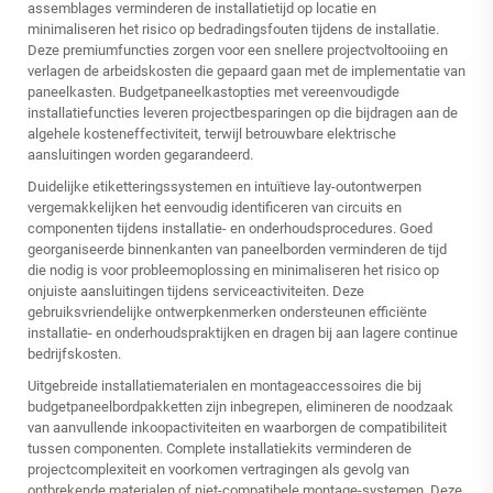
assemblages verminderen de installatietijd op locatie en
minimaliseren het risico op bedradingsfouten tijdens de installatie.
Deze premiumfuncties zorgen voor een snellere projectvoltooiing en
verlagen de arbeidskosten die gepaard gaan met de implementatie van
paneelkasten. Budgetpaneelkastopties met vereenvoudigde
installatiefuncties leveren projectbesparingen op die bijdragen aan de
algehele kosteneffectiviteit, terwijl betrouwbare elektrische
aansluitingen worden gegarandeerd.
Duidelijke etiketteringssystemen en intuïtieve lay-outontwerpen
vergemakkelijken het eenvoudig identificeren van circuits en
componenten tijdens installatie- en onderhoudsprocedures. Goed
georganiseerde binnenkanten van paneelborden verminderen de tijd
die nodig is voor probleemoplossing en minimaliseren het risico op
onjuiste aansluitingen tijdens serviceactiviteiten. Deze
gebruiksvriendelijke ontwerpkenmerken ondersteunen efficiënte
installatie- en onderhoudspraktijken en dragen bij aan lagere continue
bedrijfskosten.
Uitgebreide installatiematerialen en montageaccessoires die bij
budgetpaneelbordpakketten zijn inbegrepen, elimineren de noodzaak
van aanvullende inkoopactiviteiten en waarborgen de compatibiliteit
tussen componenten. Complete installatiekits verminderen de
projectcomplexiteit en voorkomen vertragingen als gevolg van
ontbrekende materialen of niet-compatibele montage-systemen. Deze