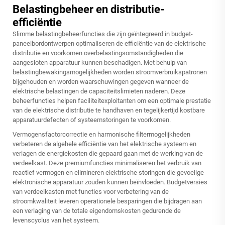
Belastingbeheer en distributie-
efficiëntie
Slimme belastingbeheerfuncties die zijn geïntegreerd in budget-
paneelbordontwerpen optimaliseren de efficiëntie van de elektrische
distributie en voorkomen overbelastingsomstandigheden die
aangesloten apparatuur kunnen beschadigen. Met behulp van
belastingbewakingsmogelijkheden worden stroomverbruikspatronen
bijgehouden en worden waarschuwingen gegeven wanneer de
elektrische belastingen de capaciteitslimieten naderen. Deze
beheerfuncties helpen faciliteitexploitanten om een optimale prestatie
van de elektrische distributie te handhaven en tegelijkertijd kostbare
apparatuurdefecten of systeemstoringen te voorkomen.
Vermogensfactorcorrectie en harmonische filtermogelijkheden
verbeteren de algehele efficiëntie van het elektrische systeem en
verlagen de energiekosten die gepaard gaan met de werking van de
verdeelkast. Deze premiumfuncties minimaliseren het verbruik van
reactief vermogen en elimineren elektrische storingen die gevoelige
elektronische apparatuur zouden kunnen beïnvloeden. Budgetversies
van verdeelkasten met functies voor verbetering van de
stroomkwaliteit leveren operationele besparingen die bijdragen aan
een verlaging van de totale eigendomskosten gedurende de
levenscyclus van het systeem.