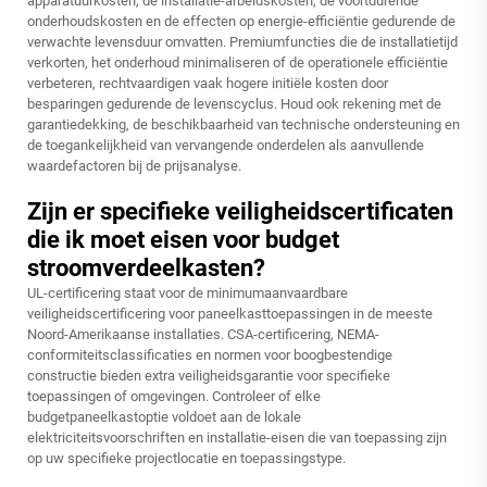
apparatuurkosten, de installatie-arbeidskosten, de voortdurende
onderhoudskosten en de effecten op energie-efficiëntie gedurende de
verwachte levensduur omvatten. Premiumfuncties die de installatietijd
verkorten, het onderhoud minimaliseren of de operationele efficiëntie
verbeteren, rechtvaardigen vaak hogere initiële kosten door
besparingen gedurende de levenscyclus. Houd ook rekening met de
garantiedekking, de beschikbaarheid van technische ondersteuning en
de toegankelijkheid van vervangende onderdelen als aanvullende
waardefactoren bij de prijsanalyse.
Zijn er specifieke veiligheidscertificaten
die ik moet eisen voor budget
stroomverdeelkasten?
UL-certificering staat voor de minimumaanvaardbare
veiligheidscertificering voor paneelkasttoepassingen in de meeste
Noord-Amerikaanse installaties. CSA-certificering, NEMA-
conformiteitsclassificaties en normen voor boogbestendige
constructie bieden extra veiligheidsgarantie voor specifieke
toepassingen of omgevingen. Controleer of elke
budgetpaneelkastoptie voldoet aan de lokale
elektriciteitsvoorschriften en installatie-eisen die van toepassing zijn
op uw specifieke projectlocatie en toepassingstype.