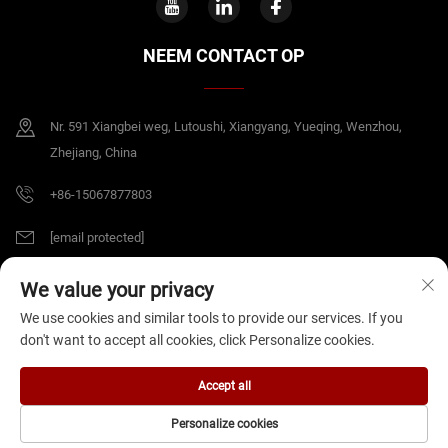
NEEM CONTACT OP
Nr. 591 Xiangbei weg, Lutoushi, Xiangyang, Yueqing, Wenzhou,
Zhejiang, China
+86-15067877803
[email protected]
We value your privacy
Copyright © 2026 China Zhejiang B&J Electrical Co.,Ltd. Alle rechten
We use cookies and similar tools to provide our services. If you
voorbehouden.
Privacybeleid
don't want to accept all cookies, click Personalize cookies.
Accept all
Personalize cookies