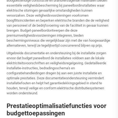
Boogbestendige constructie en brandvertragende materialen bieden
essentiële veiligheidsbescherming bij paneelbordinstallaties waar
elektrische storingen gevaarlijke omstandigheden kunnen
veroorzaken. Deze veiligheidsvoorzieningen voorkomen
boogflitsincidenten en beperken elektrische branden die de veiligheid
van personeel of de bedrijfsvoering van de faciliteit in gevaar kunnen
brengen. Budget-paneelbordontwerpen die deze
premiumveiligheidsvoorzieningen integreren, bieden
beschermingsniveaus die vergelijkbaar zijn met die van hoogwaardige
alternatieven, terwijl ze tegelijkertijd concurrerend blijven op prijs.
Uitgebreide documentatie en ondersteuning bij de installatie zorgen
ervoor dat budget
paneelbord
de installaties voldoen aan de lokale
elektriciteitsvoorschriften en veiligheidsregelgeving. Gedetailleerde
installatie-instructies, bedradingsschema's en
configuratiehandleidingen dragen bij aan een juiste installatie en
optimale prestaties. Deze documentatieondersteuning vermindert
installatiefouten en helpt het garantiedekkingsgebied in stand te
houden, terwijl veilige en conform elektrische distributiesystemen
worden ondersteund.
Prestatieoptimalisatiefuncties voor
budgettoepassingen