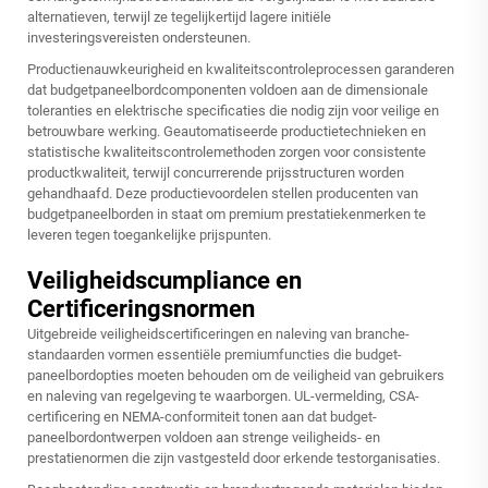
alternatieven, terwijl ze tegelijkertijd lagere initiële
investeringsvereisten ondersteunen.
Productienauwkeurigheid en kwaliteitscontroleprocessen garanderen
dat budgetpaneelbordcomponenten voldoen aan de dimensionale
toleranties en elektrische specificaties die nodig zijn voor veilige en
betrouwbare werking. Geautomatiseerde productietechnieken en
statistische kwaliteitscontrolemethoden zorgen voor consistente
productkwaliteit, terwijl concurrerende prijsstructuren worden
gehandhaafd. Deze productievoordelen stellen producenten van
budgetpaneelborden in staat om premium prestatiekenmerken te
leveren tegen toegankelijke prijspunten.
Veiligheidscumpliance en
Certificeringsnormen
Uitgebreide veiligheidscertificeringen en naleving van branche-
standaarden vormen essentiële premiumfuncties die budget-
paneelbordopties moeten behouden om de veiligheid van gebruikers
en naleving van regelgeving te waarborgen. UL-vermelding, CSA-
certificering en NEMA-conformiteit tonen aan dat budget-
paneelbordontwerpen voldoen aan strenge veiligheids- en
prestatienormen die zijn vastgesteld door erkende testorganisaties.