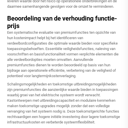
leveren waarde door het risico op operationele onderbrekingen en de
daarmee samenhangende gevolgen voor de omzet te verminderen.
Beoordeling van de verhouding functie-
prijs
Een systematische evaluatie van premiumfuncties ten opzichte van
hun kostenimpact helpt bij het identificeren van
verdeelbordconfiguraties die optimale waarde bieden voor specifieke
toepassingsbehoeften. Essentiële veiligheidsfuncties, naleving van
voorschriften en basisfunctionaliteit vormen verplichte elementen die
alle verdeelbordopties moeten omvatten. Aanvullende
premiumfuncties dienen te worden beoordeeld op basis van hun
bijdrage aan operationele efficiëntie, verbetering van de veiligheid of
potentieel voor langtermijnkostenverlaging.
Schalingsmogelijkheden en toekomstige uitbreidingsmogelijkheden
zijn premiumfuncties die aanzienlijke waarde bieden in toepassingen
waarbij groei van het elektrische systeem wordt verwacht.
Kastontwerpen met uitbreidingscapaciteit en modulaire kenmerken
maken toekomstige upgrades mogelijk zonder dat een volledige
vervanging van het systeem nodig is. Deze toekomstgerichte functies
rechtvaardigen een hogere initiële investering door lagere toekomstige
infrastructuurkosten en verbeterde systeemflexibiliteit.