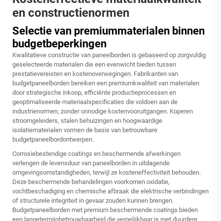
en constructienormen
Selectie van premiummaterialen binnen
budgetbeperkingen
Kwalitatieve constructie van paneelborden is gebaseerd op zorgvuldig
geselecteerde materialen die een evenwicht bieden tussen
prestatievereisten en kostenoverwegingen. Fabrikanten van
budgetpaneelborden bereiken een premiumkwaliteit van materialen
door strategische inkoop, efficiënte productieprocessen en
geoptimaliseerde materiaalspecificaties die voldoen aan de
industrienormen, zonder onnodige kostenvooruitgangen. Koperen
stroomgeleiders, stalen behuizingen en hoogwaardige
isolatiematerialen vormen de basis van betrouwbare
budgetpaneelbordontwerpen.
Corrosiebestendige coatings en beschermende afwerkingen
verlengen de levensduur van paneelborden in uitdagende
omgevingsomstandigheden, terwijl ze kosteneffectiviteit behouden.
Deze beschermende behandelingen voorkomen oxidatie,
vochtbeschadiging en chemische afbraak die elektrische verbindingen
of structurele integriteit in gevaar zouden kunnen brengen.
Budgetpaneelborden met premium beschermende coatings bieden
een langetermijnbetrouwbaarheid die vergelijkbaar is met duurdere