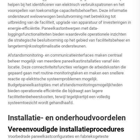
helpen bij het identificeren van elektrisch verbruikspatronen en het
voorspellen van toekomstige capaciteitsbehoeften. Deze informatie
ondersteunt weloverwogen besluitvorming met betrekking tot
uitbreiding van de faciliteit, upgrade van apparatuur of investeringen in
energie-efficiëntie. Paneelkastontwerpen met data-
loggingsfunctionaliteiten bieden waardevolle operationele inzichten
die strategische besluitvorming op het gebied van faciliteitsbeheer en
langetermijnkostoptimalisatie ondersteunen.
Afstandsmonitoring- en communicatieinterfaces maken centraal
beheer mogelijk van meerdere paneelkastinstallaties vanaf één
locatie. Deze connectiviteitsfuncties verlagen de arbeidskosten die
gepaard gaan met routine-monitoringtaken en maken een snellere
reactie op elektrische systeemproblemen mogelijk.
Budgetpaneelkastopties met afstandsmonitoringsmogelijkheden
bieden operationele efficiëntie die bijdraagt aan lagere
faciliteitenbeheerskosten, terwijl tegelijkertijd een volledig
systeemtoezicht wordt gehandhaafd.
Installatie- en onderhoudvoordelen
Vereenvoudigde installatieprocedures
Voorbedrade paneelkastconfiguraties en fabrieksgeteste