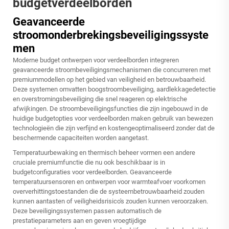
budgetverdeelborden
Geavanceerde
stroomonderbrekingsbeveiligingssyste
men
Moderne budget ontwerpen voor verdeelborden integreren
geavanceerde stroombeveiligingsmechanismen die concurreren met
premiummodellen op het gebied van veiligheid en betrouwbaarheid.
Deze systemen omvatten boogstroombeveiliging, aardlekkagedetectie
en overstromingsbeveiliging die snel reageren op elektrische
afwijkingen. De stroombeveiligingsfuncties die zijn ingebouwd in de
huidige budgetopties voor verdeelborden maken gebruik van bewezen
technologieën die zijn verfijnd en kostengeoptimaliseerd zonder dat de
beschermende capaciteiten worden aangetast.
Temperatuurbewaking en thermisch beheer vormen een andere
cruciale premiumfunctie die nu ook beschikbaar is in
budgetconfiguraties voor verdeelborden. Geavanceerde
temperatuursensoren en ontwerpen voor warmteafvoer voorkomen
oververhittingstoestanden die de systeembetrouwbaarheid zouden
kunnen aantasten of veiligheidsrisico's zouden kunnen veroorzaken.
Deze beveiligingssystemen passen automatisch de
prestatieparameters aan en geven vroegtijdige