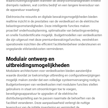
waarschuwingssignalen wanneer de bedrijfsomstandigheden kritieke
drempels naderen, wat continu bedrijf en een langere levensduur van
de apparatuur waarborgt.
Elektronische reisunits en digitale bewakingsmogelijkheden bieden
realtime inzicht in de prestaties van de verdeelkast en de elektrische
belastingsomstandigheden. Deze intelligente functies maken
proactief onderhoudsplanning, optimalisatie van belastingsverdeling
en snelle foutidentificatie mogelijk. Budgetmodellen van verdeelkasten
die zijn uitgerust met deze premiumbewakingsfuncties, verstrekken
operationele inzichten die efficiënt faciliteitenbeheer ondersteunen en
ongeplande stilstandskosten verminderen.
Modulair ontwerp en
uitbreidingsmogelijkheden
Modulaire architecturen voor verdeelkasten bieden aanzienlijke
waarde doordat ze toekomstige uitbreiding en configuratiewijzigingen
mogelijk maken zonder dat een volledige systeemvervanging nodig is.
Budgetontwerpen van verdeelkasten met modulaire functies stellen
gebruikers in staat om stroomkringen toe te voegen,
beveiligingsapparatuur te upgraden of de elektrische
distributieopstelling aan te passen naarmate de behoeften van de
faciliteit veranderen. Deze aanpasbaarheid verlengt de nuttige
levensduur van de initiële investering en vermindert de