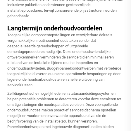
inclusieve pakketten ondersteunen gestroomlijnde
installatieprocedures, terwijl concurrerende prijsstructuren worden
gehandhaafd.
Langtermijn onderhoudvoordelen
Toegankelijke componentopstellingen en verwijderbare deksels
vergemakkelijken routineonderhoudstaken zonder dat
gespecialiseerde gereedschappen of uitgebreide
demontageprocedures nodig zijn. Deze onderhoudsvriendelijke
ontwerpkenmerken verminderen de service tijd en minimaliseren
stilstand van de installatie tijdens routine-inspecties en
onderhoudsactiviteiten. Budget-paneelbordontwerpen met verbeterde
toegankelijkheid leveren duurzame operationele besparingen op door
lagere onderhoudsarbeidskosten en snellere uitvoering van
serviceklussen.
Zelfdiagnostische mogelijkheden en statusaanduidingssystemen
helpen potentiële problemen te detecteren voordat deze escaleren tot
ernstige storingen die noodreparaties vereisen. Deze voorspellende
onderhoudsfuncties maken proactief servicetijdschema opstellen
mogelijk en voorkomen onverwachte apparatuuruitval die de
bedrijfsvoering van de installatie zou kunnen verstoren.
Paneelbordontwerpen met ingebouwde diagnosefuncties bieden