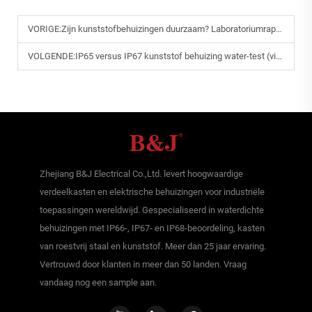
VORIGE:
Zijn kunststofbehuizingen duurzaam? Laboratoriumrapport over nieuwe materialen 2025
VOLGENDE:
IP65 versus IP67 kunststof behuizing water-test (video inbegrepen)
Zhejiang B&J Electrical Co.,Ltd. levert hoogwaardige
verdeelkasten en elektrische behuizingen voor industriële
toepassingen wereldwijd. Gespecialiseerd in waterdichte
behuizingen met IP66-, IP67- en IP68-beoordeling, kasten
van roestvrij staal en kunststof. Meer dan 25 jaar ervaring.
Vertrouwd door klanten in meer dan 50 landen. Vraag
vandaag nog een sample aan.