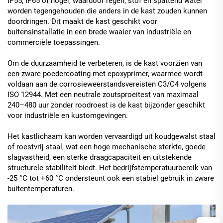
IP55, IP65 of hoger, waardoor regen, stof en spattend water
worden tegengehouden die anders in de kast zouden kunnen
doordringen. Dit maakt de kast geschikt voor
buitensinstallatie in een brede waaier van industriële en
commerciële toepassingen.
Om de duurzaamheid te verbeteren, is de kast voorzien van
een zware poedercoating met epoxyprimer, waarmee wordt
voldaan aan de corrosieweerstandsvereisten C3/C4 volgens
ISO 12944. Met een neutrale zoutsproeitest van maximaal
240–480 uur zonder roodroest is de kast bijzonder geschikt
voor industriële en kustomgevingen.
Het kastlichaam kan worden vervaardigd uit koudgewalst staal
of roestvrij staal, wat een hoge mechanische sterkte, goede
slagvastheid, een sterke draagcapaciteit en uitstekende
structurele stabiliteit biedt. Het bedrijfstemperatuurbereik van
-25 °C tot +60 °C ondersteunt ook een stabiel gebruik in zware
buitentemperaturen.