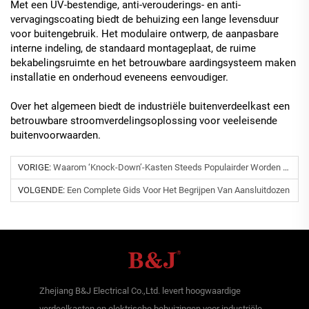
Met een UV-bestendige, anti-verouderings- en anti-
vervagingscoating biedt de behuizing een lange levensduur
voor buitengebruik. Het modulaire ontwerp, de aanpasbare
interne indeling, de standaard montageplaat, de ruime
bekabelingsruimte en het betrouwbare aardingsysteem maken
installatie en onderhoud eveneens eenvoudiger.
Over het algemeen biedt de industriële buitenverdeelkast een
betrouwbare stroomverdelingsoplossing voor veeleisende
buitenvoorwaarden.
VORIGE:
Waarom ‘knock-Down’-Kasten Steeds Populairder Worden In Wereldwijde Elektrische Projecten
VOLGENDE:
Een Complete Gids Voor Het Begrijpen Van Aansluitdozen
Zhejiang B&J Electrical Co.,Ltd. levert hoogwaardige
verdeelkasten en elektrische behuizingen voor industriële