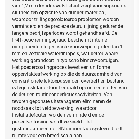
van 1,2 mm koudgewalst staal zorgt voor superieure
stijfheid ten opzichte van dunner materiaal,
waardoor trillingsgerelateerde problemen worden
verminderd en de precieze deuruitlijning gedurende
langere bedrijfsperiodes wordt gehandhaafd. De
IP41-beschermingsgraad beschermt interne
componenten tegen vaste voorwerpen groter dan 1
mm en verticale waterdruppels, wat betrouwbare
werking garandeert in typische binnenvoertuigen.
Het poedercoatingproces levert een uniforme
oppervlakteafwerking op die de duurzaamheid van
conventionele laktoepassingen overtreft en bestand
is tegen slijtage door herhaald openen en sluiten van
de deur en routineonderhoudsactiviteiten. Van
tevoren geponste uitstansgaten elimineren de
noodzaak tot veldbewerking, waardoor
installatiefouten worden verminderd en de
projectvoltooiing wordt versneld. Het
gestandaardiseerde DIN-railmontagesysteem biedt
ruimte voor een breed scala aan