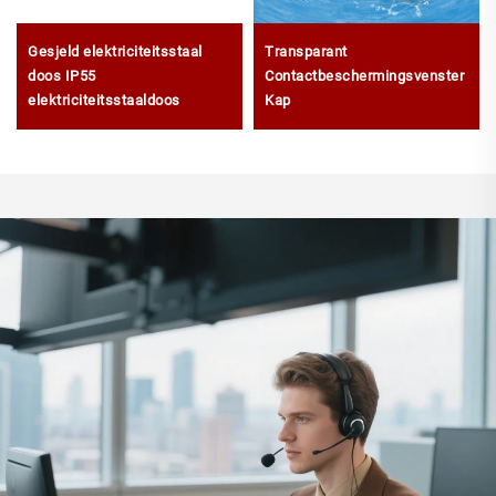
Gesjeld elektriciteitsstaal
Transparant
doos IP55
Contactbeschermingsvenster
elektriciteitsstaaldoos
Kap