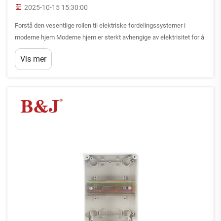
2025-10-15 15:30:00
Forstå den vesentlige rollen til elektriske fordelingssystemer i
moderne hjem Moderne hjem er sterkt avhengige av elektrisitet for å
drive vårt daglige liv, fra grunnleggende belysning til komplekse
Vis mer
smart home-systemer. I hjertet av denne elektriske infrastrukturen
ligger...