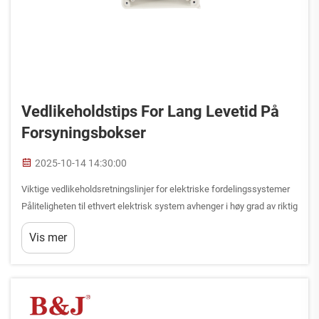
Vedlikeholdstips For Lang Levetid På
Forsyningsbokser
2025-10-14 14:30:00
Viktige vedlikeholdsretningslinjer for elektriske fordelingssystemer
Påliteligheten til ethvert elektrisk system avhenger i høy grad av riktig
vedlikehold av fordelingsboksen. Som en sentral komponent som
Vis mer
styrer strømflyten gjennom en anlegg, er en godt vedlikeholdt boks
avgjørende for...