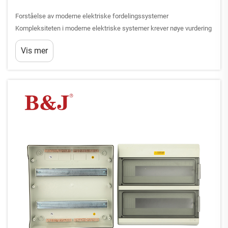
Forståelse av moderne elektriske fordelingssystemer
Kompleksiteten i moderne elektriske systemer krever nøye vurdering
av hvordan strøm distribueres gjennom bygninger. I sentrum av disse
Vis mer
systemene ligger den kritiske beslutningen om å bruke en...