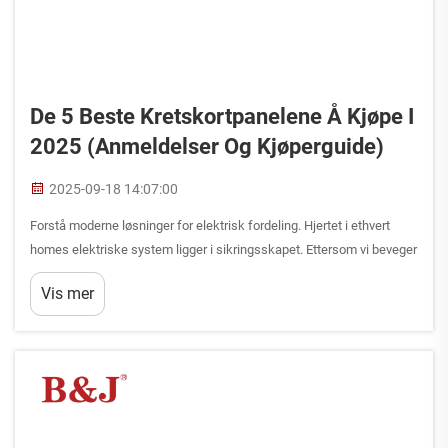
De 5 Beste Kretskortpanelene Å Kjøpe I
2025 (anmeldelser Og Kjøperguide)
2025-09-18 14:07:00
Forstå moderne løsninger for elektrisk fordeling. Hjertet i ethvert
homes elektriske system ligger i sikringsskapet. Ettersom vi beveger
oss mot stadig mer tilkoblede og strømavhengige hjem, blir valg av
Vis mer
riktig sikringsskap...