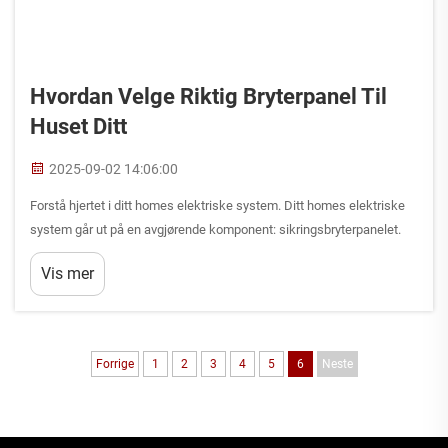
Hvordan Velge Riktig Bryterpanel Til
Huset Ditt
2025-09-02 14:06:00
Forstå hjertet i ditt homes elektriske system. Ditt homes elektriske
system går ut på en avgjørende komponent: sikringsbryterpanelet.
Denne sentrale knutepunktet styrer og fordeler strøm gjennom hele
Vis mer
boligen din og sørger for sikkerhet og ...
Forrige
1
2
3
4
5
6
Neste