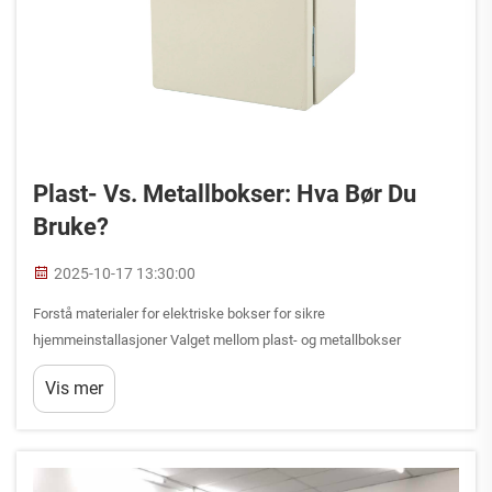
Plast- Vs. Metallbokser: Hva Bør Du
Bruke?
2025-10-17 13:30:00
Forstå materialer for elektriske bokser for sikre
hjemmeinstallasjoner Valget mellom plast- og metallbokser
representerer et viktig valg i ethvert elektrisk installasjonsprosjekt.
Vis mer
En elektrisk boks fungerer som grunnlaget for å beskytte ledninger...