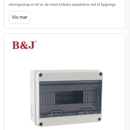
sikringsskap er ett av de mest kritiske aspektene ved et bygnings
elektriske anlegg. Denne sentrale knutepunktet fordeler strøm
Vis mer
gjennom hele ditt hjem eller din bedrift, samtidig som den gir...