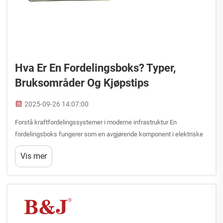
Hva Er En Fordelingsboks? Typer,
Bruksområder Og Kjøpstips
2025-09-26 14:07:00
Forstå kraftfordelingssystemer i moderne infrastruktur En
fordelingsboks fungerer som en avgjørende komponent i elektriske
systemer, og virker som en sentral hub for å administrere og
Vis mer
distribuere elektrisk kraft gjennom bygninger, industrielle anlegg...