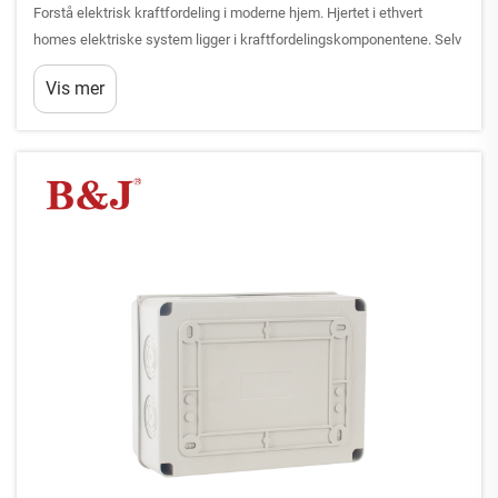
Forstå elektrisk kraftfordeling i moderne hjem. Hjertet i ethvert
homes elektriske system ligger i kraftfordelingskomponentene. Selv
om mange huseiere støter på begreper som sikringsskap og
Vis mer
fordelingsboks, er det viktig å forstå...