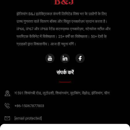
झेजियांग B&J इलेक्ट्रिकल कंपनी लिमिटेड विश्व भर के उद्योगों के लिए
उच्च गुणवत्ता वाले वितरण बॉक्स और विद्युत एनक्लोज़र प्रदान करता है।
IP66, IP67 और IP68 रेटेड वाटरप्रूफ एनक्लोज़र, स्टेनलेस स्टील और
प्लास्टिक कैबिनेट में विशेषज्ञता। 25+ वर्षों का विशेषज्ञता। 50+ देशों के
ग्राहकों द्वारा विश्वसनीय। आज ही नमूना माँगें।
संपर्क करें
नं 591 शियांगबी रोड, लुटोउशी, शियांगयांग, युएक्विंग, वेंझोउ, झेजियांग, चीन
+86-15067877803
[email protected]