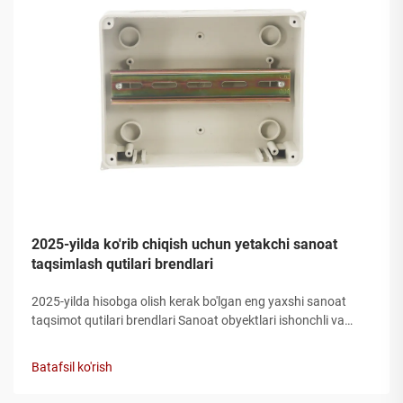
2025-yilda ko'rib chiqish uchun yetakchi sanoat
taqsimlash qutilari brendlari
2025-yilda hisobga olish kerak bo'lgan eng yaxshi sanoat
taqsimot qutilari brendlari Sanoat obyektlari ishonchli va
chidamli elektr infratuzilmasini talab qiladi, shu bilan birga
taqsimot qutisi har qanday quvvat taqsimoti tizimidagi eng
Batafsil ko'rish
muhim komponentlardan biridir. Ishlab chiqarishdan
boshlab...