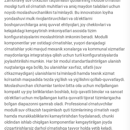
Zamonaviy suv o'tkazish taqsimlash qutilarining modulli o'rnatish
mosligi turli xil o'rnatish muhitlari va aniq maydon talablari uchun
noyob moslashuvchanlikni ta'minlaydi. Bu innovatsion loyiha
yondashuvi mulk rivojlantiruvchilari va ob'ektlarni
boshqaruvchilarga aniq quvvat ehtiyojlari, joy cheklovlari va
kelajakdagi kengaytirish imkoniyatlari asosida tizim
konfiguratsiyalarini moslashtirish imkonini beradi. Modulli
komponentlar yer ostidagi o'rnatishlar, yuqori darajadagi
o'rnatishlar yoki mavjud mexanik xonalarga va kommunal xizmatlar
maydonlariga integratsiya qilish uchun turli konfiguratsiyalarda
joylashtirilishi mumkin. Har bir modul standartlashtirilgan ulanish
nuqtalariga ega bo'lib, bu ulanishlar xavfsiz, sifatli (suv
o'tkazmaydigan) ulanishlarni ta'minlaydi hamda texnik xizmat
ko'rsatish maqsadida tezda yig'ilish va yig'ilishni qo'llab-quvvatlaydi.
Moslashuvchan o'lchamlar tanlovi bitta oila uchun mo'ljallangan
kompakt uy-joy birliklaridan boshlab, ko'p qavatli binolar va sanoat
ob'ektlari uchun mo'ljallangan katta quvvatli tijorat tizimlarigacha
bo'lgan diapazonni qamrab oladi. Professional o'rnatuvchilar
modulli suv o'tkazish taqsimlash quti tizimlarining o'rnatish vaqti
hamda murakkabliklarini kamaytirishdan foydalanadi, chunki
oldindan ishlab chiqilgan komponentlar kengaytirilgan joyda
o'zgartirishlarsiz darhol o'rnatishga tayyor holda yetib keladi.