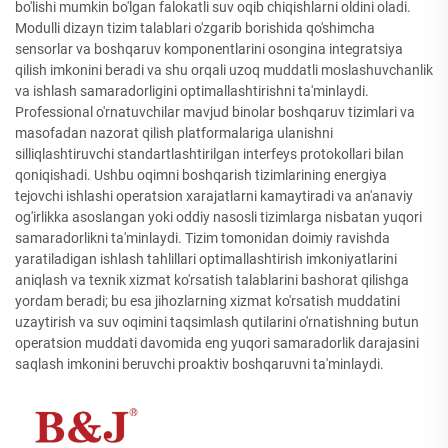
bo'lishi mumkin bo'lgan falokatli suv oqib chiqishlarni oldini oladi.
Modulli dizayn tizim talablari o'zgarib borishida qo'shimcha
sensorlar va boshqaruv komponentlarini osongina integratsiya
qilish imkonini beradi va shu orqali uzoq muddatli moslashuvchanlik
va ishlash samaradorligini optimallashtirishni ta'minlaydi.
Professional o'rnatuvchilar mavjud binolar boshqaruv tizimlari va
masofadan nazorat qilish platformalariga ulanishni
silliqlashtiruvchi standartlashtirilgan interfeys protokollari bilan
qoniqishadi. Ushbu oqimni boshqarish tizimlarining energiya
tejovchi ishlashi operatsion xarajatlarni kamaytiradi va an'anaviy
og'irlikka asoslangan yoki oddiy nasosli tizimlarga nisbatan yuqori
samaradorlikni ta'minlaydi. Tizim tomonidan doimiy ravishda
yaratiladigan ishlash tahlillari optimallashtirish imkoniyatlarini
aniqlash va texnik xizmat ko'rsatish talablarini bashorat qilishga
yordam beradi; bu esa jihozlarning xizmat ko'rsatish muddatini
uzaytirish va suv oqimini taqsimlash qutilarini o'rnatishning butun
operatsion muddati davomida eng yuqori samaradorlik darajasini
saqlash imkonini beruvchi proaktiv boshqaruvni ta'minlaydi.