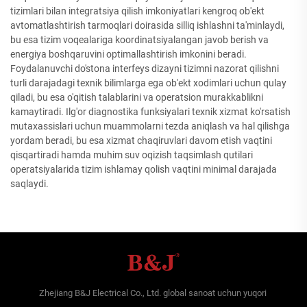
tizimlari bilan integratsiya qilish imkoniyatlari kengroq ob'ekt
avtomatlashtirish tarmoqlari doirasida silliq ishlashni ta'minlaydi,
bu esa tizim voqealariga koordinatsiyalangan javob berish va
energiya boshqaruvini optimallashtirish imkonini beradi.
Foydalanuvchi do'stona interfeys dizayni tizimni nazorat qilishni
turli darajadagi texnik bilimlarga ega ob'ekt xodimlari uchun qulay
qiladi, bu esa o'qitish talablarini va operatsion murakkablikni
kamaytiradi. Ilg'or diagnostika funksiyalari texnik xizmat ko'rsatish
mutaxassislari uchun muammolarni tezda aniqlash va hal qilishga
yordam beradi, bu esa xizmat chaqiruvlari davom etish vaqtini
qisqartiradi hamda muhim suv oqizish taqsimlash qutilari
operatsiyalarida tizim ishlamay qolish vaqtini minimal darajada
saqlaydi.
Zhejiang B&J Electrical Co., Ltd. global sanoat uchun yuqori