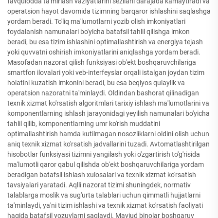
favqulodda ta'mirlash vaziyatlarini sezilarli darajada kamaytiradi va
operatsion hayot davomida tizimning barqaror ishlashini saqlashga
yordam beradi. To'liq ma'lumotlarni yozib olish imkoniyatlari
foydalanish namunalari bo'yicha batafsil tahlil qilishga imkon
beradi, bu esa tizim ishlashini optimallashtirish va energiya tejash
yoki quvvatni oshirish imkoniyatlarini aniqlashga yordam beradi.
Masofadan nazorat qilish funksiyasi ob'ekt boshqaruvchilariga
smartfon ilovalari yoki veb-interfeyslar orqali istalgan joydan tizim
holatini kuzatish imkonini beradi, bu esa beqiyos qulaylik va
operatsion nazoratni ta'minlaydi. Oldindan bashorat qilinadigan
texnik xizmat ko'rsatish algoritmlari tarixiy ishlash ma'lumotlarini va
komponentlarning ishlash jarayonidagi yeyilish namunalari bo'yicha
tahlil qilib, komponentlarning umr ko'rish muddatini
optimallashtirish hamda kutilmagan nosozliklarni oldini olish uchun
aniq texnik xizmat ko'rsatish jadvallarini tuzadi. Avtomatlashtirilgan
hisobotlar funksiyasi tizimni yangilash yoki o'zgartirish to'g'risida
ma'lumotli qaror qabul qilishda ob'ekt boshqaruvchilariga yordam
beradigan batafsil ishlash xulosalari va texnik xizmat ko'rsatish
tavsiyalari yaratadi. Aqlli nazorat tizimi shuningdek, normativ
talablarga moslik va sug'urta talablari uchun qimmatli hujjatlarni
ta'minlaydi, ya'ni tizim ishlashi va texnik xizmat ko'rsatish faoliyati
haqida batafsil yozuvlarni saqlaydi. Mavjud binolar boshqaruv