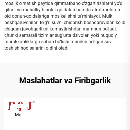
moslik o'rnatish paytida qimmatbaho o'zgartirishlarni yo'q
qiladi va mahalliy binolar qoidalari hamda atrof-muhitga
oid qonun-qoidalariga mos kelishni ta'minlaydi. Mulk
boshqaruvchilari to'g'ri suvni chiqarish boshqaruvidan kelib
chiqqan javobgarlikni kamaytirishdan mamnun bo'ladi,
chunki samarali tizimlar sug'urta da'volari yoki huquqiy
murakkabliklarga sabab bo'lishi mumkin bo'lgan suv
toshish hodisalarini oldini oladi.
Maslahatlar va Firibgarlik
13
Mar