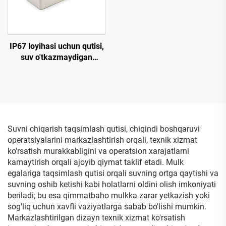
IP67 loyihasi uchun qutisi,
suv o'tkazmaydigan
ulagich qutisi, tashqi elektr
yopishqoq idishi, ob-havo
sharoitiga chidamli ABS
plastik sarg'ish qopqog'i
Suvni chiqarish taqsimlash qutisi, chiqindi boshqaruvi
operatsiyalarini markazlashtirish orqali, texnik xizmat
ko'rsatish murakkabligini va operatsion xarajatlarni
kamaytirish orqali ajoyib qiymat taklif etadi. Mulk
egalariga taqsimlash qutisi orqali suvning ortga qaytishi va
suvning oshib ketishi kabi holatlarni oldini olish imkoniyati
beriladi; bu esa qimmatbaho mulkka zarar yetkazish yoki
sog'liq uchun xavfli vaziyatlarga sabab bo'lishi mumkin.
Markazlashtirilgan dizayn texnik xizmat ko'rsatish