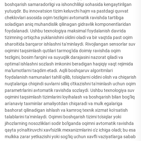
boshqarish samaradorligi va ishonchliligi sohasida kengaytirilgan
yutuqdir. Bu innovatsion tizim keluvchi hajm va pastdagi quvvat
cheklovlari asosida oqim tezligini avtomatik ravishda tartibga
soladigan aniq muhandislik qilinagan gidravlik komponentlaridan
foydalanadi. Ushbu texnologiya maksimal foydalanish davrida
tizimning ortiqcha yuklanishini oldini oladi va bir vaqtda past oqim
sharoitida barqaror ishlashni ta'minlaydi. Rivojlangan sensorlar suv
oqimini taqsimlash qutilari tarmog'ida doimiy ravishda oqim
tezligini, bosim farqini va suyuqlik darajasini nazorat qiladi va
optimal ishlashni sozlash imkonini beradigan haqiqiy vaqt rejimida
ma'lumotlarni taqdim etadi. Aqlli boshqaruv algoritmlari
foydalanish namunalari tahlil qilib, to'siqlarni oldini olish va chiqarish
nuqtalariga chiqindi suvlarni silliq o'tkazishni ta'minlash uchun oqim
parametrlarini avtomatik ravishda sozlaydi. Ushbu texnologiya suv
oqimini taqsimlash tizimlarini loyihalash va boshqarish bilan bog'liq
an'anaviy taxminlar amaliyotdan chiqaradi va mulk egalariga
bashorat qilinadigan ishlash va kamroq texnik xizmat ko'rsatish
talablarini ta'minlaydi. Oqimni boshqarish tizimi to'siqlar yoki
jihozlarning nosozliklari sodir bo'lganda oqimni avtomatik ravishda
qayta yo'naltiruvchi xavfsizlik mexanizmlarini o'z ichiga oladi; bu esa
mulkka zarar yetkazishi yoki sog'liq uchun xavfli vaziyatlarga sabab