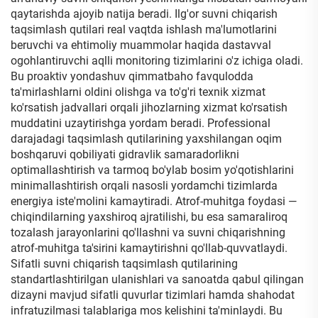
qaytarishda ajoyib natija beradi. Ilg'or suvni chiqarish
taqsimlash qutilari real vaqtda ishlash ma'lumotlarini
beruvchi va ehtimoliy muammolar haqida dastavval
ogohlantiruvchi aqlli monitoring tizimlarini o'z ichiga oladi.
Bu proaktiv yondashuv qimmatbaho favqulodda
ta'mirlashlarni oldini olishga va to'g'ri texnik xizmat
ko'rsatish jadvallari orqali jihozlarning xizmat ko'rsatish
muddatini uzaytirishga yordam beradi. Professional
darajadagi taqsimlash qutilarining yaxshilangan oqim
boshqaruvi qobiliyati gidravlik samaradorlikni
optimallashtirish va tarmoq bo'ylab bosim yo'qotishlarini
minimallashtirish orqali nasosli yordamchi tizimlarda
energiya iste'molini kamaytiradi. Atrof-muhitga foydasi —
chiqindilarning yaxshiroq ajratilishi, bu esa samaraliroq
tozalash jarayonlarini qo'llashni va suvni chiqarishning
atrof-muhitga ta'sirini kamaytirishni qo'llab-quvvatlaydi.
Sifatli suvni chiqarish taqsimlash qutilarining
standartlashtirilgan ulanishlari va sanoatda qabul qilingan
dizayni mavjud sifatli quvurlar tizimlari hamda shahodat
infratuzilmasi talablariga mos kelishini ta'minlaydi. Bu