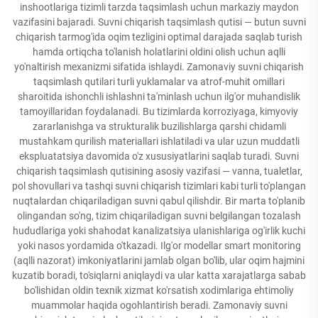
inshootlariga tizimli tarzda taqsimlash uchun markaziy maydon
vazifasini bajaradi. Suvni chiqarish taqsimlash qutisi — butun suvni
chiqarish tarmog'ida oqim tezligini optimal darajada saqlab turish
hamda ortiqcha to'lanish holatlarini oldini olish uchun aqlli
yo'naltirish mexanizmi sifatida ishlaydi. Zamonaviy suvni chiqarish
taqsimlash qutilari turli yuklamalar va atrof-muhit omillari
sharoitida ishonchli ishlashni ta'minlash uchun ilg'or muhandislik
tamoyillaridan foydalanadi. Bu tizimlarda korroziyaga, kimyoviy
zararlanishga va strukturalik buzilishlarga qarshi chidamli
mustahkam qurilish materiallari ishlatiladi va ular uzun muddatli
ekspluatatsiya davomida o'z xususiyatlarini saqlab turadi. Suvni
chiqarish taqsimlash qutisining asosiy vazifasi — vanna, tualetlar,
pol shovullari va tashqi suvni chiqarish tizimlari kabi turli to'plangan
nuqtalardan chiqariladigan suvni qabul qilishdir. Bir marta to'planib
olingandan so'ng, tizim chiqariladigan suvni belgilangan tozalash
hududlariga yoki shahodat kanalizatsiya ulanishlariga og'irlik kuchi
yoki nasos yordamida o'tkazadi. Ilg'or modellar smart monitoring
(aqlli nazorat) imkoniyatlarini jamlab olgan bo'lib, ular oqim hajmini
kuzatib boradi, to'siqlarni aniqlaydi va ular katta xarajatlarga sabab
bo'lishidan oldin texnik xizmat ko'rsatish xodimlariga ehtimoliy
muammolar haqida ogohlantirish beradi. Zamonaviy suvni