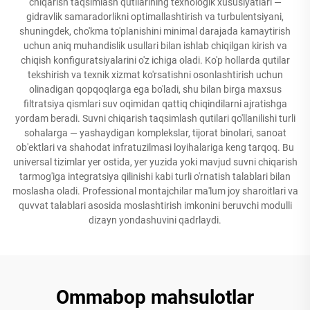
chiqarish taqsimlash qutilarining texnologik xususiyatlari —
gidravlik samaradorlikni optimallashtirish va turbulentsiyani,
shuningdek, cho'kma to'planishini minimal darajada kamaytirish
uchun aniq muhandislik usullari bilan ishlab chiqilgan kirish va
chiqish konfiguratsiyalarini o'z ichiga oladi. Ko'p hollarda qutilar
tekshirish va texnik xizmat ko'rsatishni osonlashtirish uchun
olinadigan qopqoqlarga ega bo'ladi, shu bilan birga maxsus
filtratsiya qismlari suv oqimidan qattiq chiqindilarni ajratishga
yordam beradi. Suvni chiqarish taqsimlash qutilari qo'llanilishi turli
sohalarga — yashaydigan komplekslar, tijorat binolari, sanoat
ob'ektlari va shahodat infratuzilmasi loyihalariga keng tarqoq. Bu
universal tizimlar yer ostida, yer yuzida yoki mavjud suvni chiqarish
tarmog'iga integratsiya qilinishi kabi turli o'rnatish talablari bilan
moslasha oladi. Professional montajchilar ma'lum joy sharoitlari va
quvvat talablari asosida moslashtirish imkonini beruvchi modulli
dizayn yondashuvini qadrlaydi.
Ommabop mahsulotlar