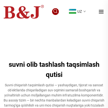
UZ
suvni olib tashlash taqsimlash
qutisi
Suvni chiqarish taqsimlash qutisi — yashaydigan, tijorat va sanoat
ob'ektlarida chiqariladigan suv oqimini samarali boshqarish va
yo'naltirish uchun mo'ljallangan muhim infratuzilma komponentidir.
Bu asosiy tizim — bir nechta manbalardan keladigan suvni chiqarish
tarmog'iga qo'shilish va uni mos chiqarish nuqtalariga yoki tozalash