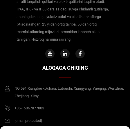
sifatli tarqatish qutilari va elektr qutilarini taqdim etadi.
IP66, IP67 va IP68 darajasidagi suvga chidamli qutilarga,
shuningdek, nerjalyuksiz po'lat va plastik shkaflarga
ixtisoslashgan. 25 yildan ortiq tajriba. 50 dan ortiq
mamlakatlarning mijozlari tomonidan ishonch bilan
tanilgan. Hoziroq namuna so'rang.
ALOQAGA CHIQING
NO 591 Xiangbei ko'chasi, Lutoushi, Xiangyang, Yueqing, Wenzhou,
Zhejiang, Xitoy
+86-15067877803
[email protected]