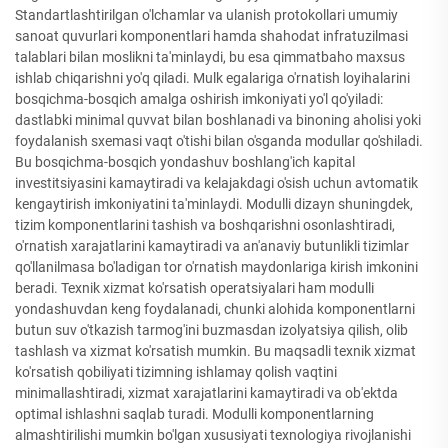
Standartlashtirilgan o'lchamlar va ulanish protokollari umumiy
sanoat quvurlari komponentlari hamda shahodat infratuzilmasi
talablari bilan moslikni ta'minlaydi, bu esa qimmatbaho maxsus
ishlab chiqarishni yo'q qiladi. Mulk egalariga o'rnatish loyihalarini
bosqichma-bosqich amalga oshirish imkoniyati yo'l qo'yiladi:
dastlabki minimal quvvat bilan boshlanadi va binoning aholisi yoki
foydalanish sxemasi vaqt o'tishi bilan o'sganda modullar qo'shiladi.
Bu bosqichma-bosqich yondashuv boshlang'ich kapital
investitsiyasini kamaytiradi va kelajakdagi o'sish uchun avtomatik
kengaytirish imkoniyatini ta'minlaydi. Modulli dizayn shuningdek,
tizim komponentlarini tashish va boshqarishni osonlashtiradi,
o'rnatish xarajatlarini kamaytiradi va an'anaviy butunlikli tizimlar
qo'llanilmasa bo'ladigan tor o'rnatish maydonlariga kirish imkonini
beradi. Texnik xizmat ko'rsatish operatsiyalari ham modulli
yondashuvdan keng foydalanadi, chunki alohida komponentlarni
butun suv o'tkazish tarmog'ini buzmasdan izolyatsiya qilish, olib
tashlash va xizmat ko'rsatish mumkin. Bu maqsadli texnik xizmat
ko'rsatish qobiliyati tizimning ishlamay qolish vaqtini
minimallashtiradi, xizmat xarajatlarini kamaytiradi va ob'ektda
optimal ishlashni saqlab turadi. Modulli komponentlarning
almashtirilishi mumkin bo'lgan xususiyati texnologiya rivojlanishi