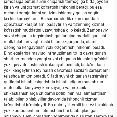
jamoasiga butun suvni chiqarish tarmog'iga bitta joydan
kirish va uni xizmat ko'rsatish imkonini beradi, bu esa
mehnat xarajatlarini va tizim ishlamay qolish vaqtini
keskin kamaytiradi. Bu samaradorlik uzun muddatli
operatsion xarajatlarni pasaytirish va tizimning xizmat
ko'rsatish muddatini uzaytirishga olib keladi. Zamonaviy
suvni chiqarish taqsimlash qutilarining modulli qurilishi
mulk talablari vaqt o'tishi bilan o'zgarganda, ularni
osongina kengaytirish yoki o'zgartirish imkonini beradi.
Bino egalariga mavjud infratuzilmani to'liq qayta qurish
shart bo'lmasdan yangi suvni chiqarish kirishlari qo'shish
yoki quvvatni oshirish imkoniyati beriladi; bu ta'mirlash
yoki kengaytirish loyihalari davomida sezilarli xarajatlarni
tejashga imkon beradi. Sifatli suvni chiqarish taqsimlash
qutilarini ishlab chiqarishda ishlatiladigan mustahkam
materiallar kimyoviy korroziyaga va mexanik
shikastlanishlarga chidamli bo'lib, minimal almashtirish
talabi bilan o'nlab yillar davomida ishonchli xizmat
ko'rsatishni ta'minlaydi. Bu doimiylik omili tez-tez ta'mirlash
yoki komponentlarni almashtirishni talab qiladigan
an'anaviy suvni chiqarish yechimlariga nisbatan sarmoyani