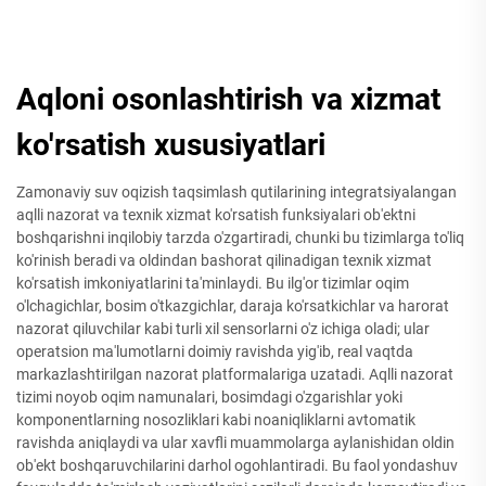
Aqloni osonlashtirish va xizmat
ko'rsatish xususiyatlari
Zamonaviy suv oqizish taqsimlash qutilarining integratsiyalangan
aqlli nazorat va texnik xizmat ko'rsatish funksiyalari ob'ektni
boshqarishni inqilobiy tarzda o'zgartiradi, chunki bu tizimlarga to'liq
ko'rinish beradi va oldindan bashorat qilinadigan texnik xizmat
ko'rsatish imkoniyatlarini ta'minlaydi. Bu ilg'or tizimlar oqim
o'lchagichlar, bosim o'tkazgichlar, daraja ko'rsatkichlar va harorat
nazorat qiluvchilar kabi turli xil sensorlarni o'z ichiga oladi; ular
operatsion ma'lumotlarni doimiy ravishda yig'ib, real vaqtda
markazlashtirilgan nazorat platformalariga uzatadi. Aqlli nazorat
tizimi noyob oqim namunalari, bosimdagi o'zgarishlar yoki
komponentlarning nosozliklari kabi noaniqliklarni avtomatik
ravishda aniqlaydi va ular xavfli muammolarga aylanishidan oldin
ob'ekt boshqaruvchilarini darhol ogohlantiradi. Bu faol yondashuv