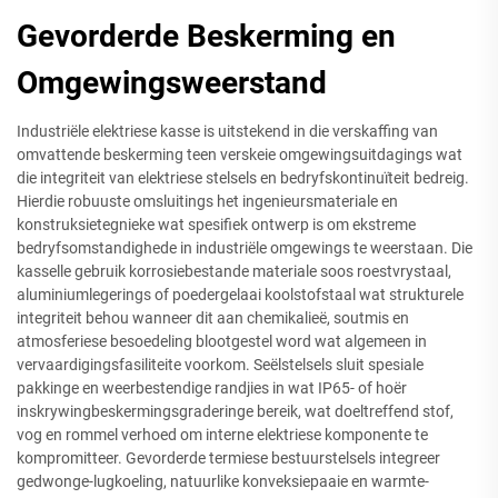
Gevorderde Beskerming en
Omgewingsweerstand
Industriële elektriese kasse is uitstekend in die verskaffing van
omvattende beskerming teen verskeie omgewingsuitdagings wat
die integriteit van elektriese stelsels en bedryfskontinuïteit bedreig.
Hierdie robuuste omsluitings het ingenieursmateriale en
konstruksietegnieke wat spesifiek ontwerp is om ekstreme
bedryfsomstandighede in industriële omgewings te weerstaan. Die
kasselle gebruik korrosiebestande materiale soos roestvrystaal,
aluminiumlegerings of poedergelaai koolstofstaal wat strukturele
integriteit behou wanneer dit aan chemikalieë, soutmis en
atmosferiese besoedeling blootgestel word wat algemeen in
vervaardigingsfasiliteite voorkom. Seëlstelsels sluit spesiale
pakkinge en weerbestendige randjies in wat IP65- of hoër
inskrywingbeskermingsgraderinge bereik, wat doeltreffend stof,
vog en rommel verhoed om interne elektriese komponente te
kompromitteer. Gevorderde termiese bestuurstelsels integreer
gedwonge-lugkoeling, natuurlike konveksiepaaie en warmte-