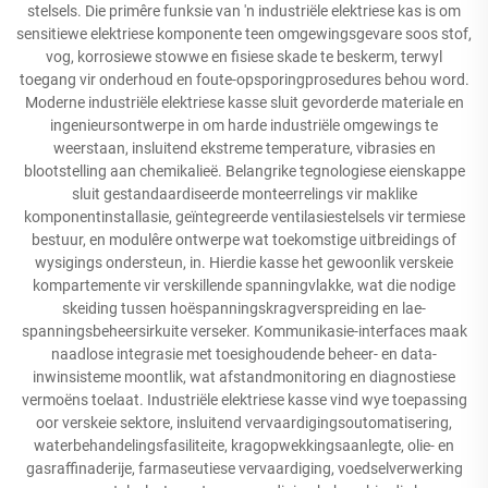
stelsels. Die primêre funksie van 'n industriële elektriese kas is om
sensitiewe elektriese komponente teen omgewingsgevare soos stof,
vog, korrosiewe stowwe en fisiese skade te beskerm, terwyl
toegang vir onderhoud en foute-opsporingprosedures behou word.
Moderne industriële elektriese kasse sluit gevorderde materiale en
ingenieursontwerpe in om harde industriële omgewings te
weerstaan, insluitend ekstreme temperature, vibrasies en
blootstelling aan chemikalieë. Belangrike tegnologiese eienskappe
sluit gestandaardiseerde monteerrelings vir maklike
komponentinstallasie, geïntegreerde ventilasiestelsels vir termiese
bestuur, en modulêre ontwerpe wat toekomstige uitbreidings of
wysigings ondersteun, in. Hierdie kasse het gewoonlik verskeie
kompartemente vir verskillende spanningvlakke, wat die nodige
skeiding tussen hoëspanningskragverspreiding en lae-
spanningsbeheersirkuite verseker. Kommunikasie-interfaces maak
naadlose integrasie met toesighoudende beheer- en data-
inwinsisteme moontlik, wat afstandmonitoring en diagnostiese
vermoëns toelaat. Industriële elektriese kasse vind wye toepassing
oor verskeie sektore, insluitend vervaardigingsoutomatisering,
waterbehandelingsfasiliteite, kragopwekkingsaanlegte, olie- en
gasraffinaderije, farmaseutiese vervaardiging, voedselverwerking