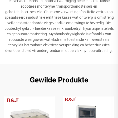
en vervoerstelsels. In motorvervaardiging beheer hierdie kasse
robotiese monteryne, transportbandstelsels en
gehaltebeheertoestelle. Chemiese verwerkingsfasiliteite vertrou op
spesialiseerde industriële elektriese kasse wat ontwerp is om streng
veiligheidsstandaarde vir gevaarlike omgewings te bevredig. Die
boubedryf gebruik hierdie kasse vir kraanbedryf, hysmasjienstelsels
en gebououtomatisering. Mynboubedrywighede is afhanklik van
robuuste weergawes wat ekstreme toestande kan weerstaan
terwyl dit betroubare elektriese verspreiding en beheerfunksies
deurlopend bied vir ondergrondse en oppervlakmynbou-uitrusting.
Gewilde Produkte