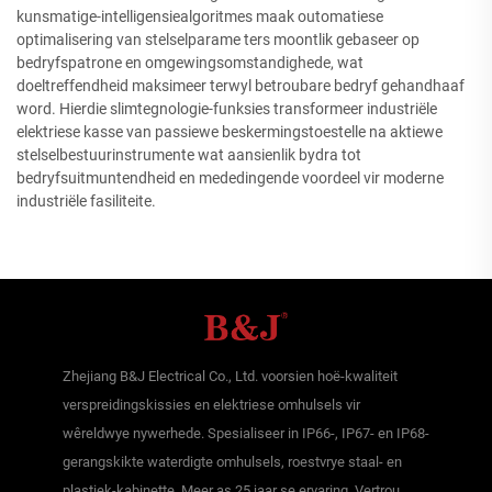
kunsmatige-intelligensiealgoritmes maak outomatiese
optimalisering van stelselparame ters moontlik gebaseer op
bedryfspatrone en omgewingsomstandighede, wat
doeltreffendheid maksimeer terwyl betroubare bedryf gehandhaaf
word. Hierdie slimtegnologie-funksies transformeer industriële
elektriese kasse van passiewe beskermingstoestelle na aktiewe
stelselbestuurinstrumente wat aansienlik bydra tot
bedryfsuitmuntendheid en mededingende voordeel vir moderne
industriële fasiliteite.
Zhejiang B&J Electrical Co., Ltd. voorsien hoë-kwaliteit
verspreidingskissies en elektriese omhulsels vir
wêreldwye nywerhede. Spesialiseer in IP66-, IP67- en IP68-
gerangskikte waterdigte omhulsels, roestvrye staal- en
plastiek-kabinette. Meer as 25 jaar se ervaring. Vertrou