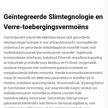
Geïntegreerde Slimtegnologie en
Verre-toebergingsvermoëns
Contemporêre industriële elektriese kasse sluit gevorderde
slimtegnologie-funksies in wat afstandstoezicht, voorspellende
onderhoud en gevorderde stelseldiagnose moontlik maak, wat
fasiliteitsbestuurpraktyke revolusionêr verander. Ingeboude
kommunikasie-interfaces, insluitend Ethernet, draadlose koppeling
en industriële protokolle soos Modbus en Profinet, vergemaklik
naatlose integrasie met ondernemingsbestuurstelsels en
toesighoudende beheer-netwerke. Hierdie kommunikasievermoëns
maak dit moontlik om elektriese parameters in werklike tyd te
monitor, insluitend spanningvlakke, stroomverbruik, drywingsfaktor
en harmoniese vervorming, wat waardevolle insigte verskaf oor
stelselprestasie en moontlike probleme voordat hulle
toestelversaking veroorsaak. Gevorderde, mikroprosesor-
gebaseerde beheerders wat binne-in die kasse ingebed is, voer