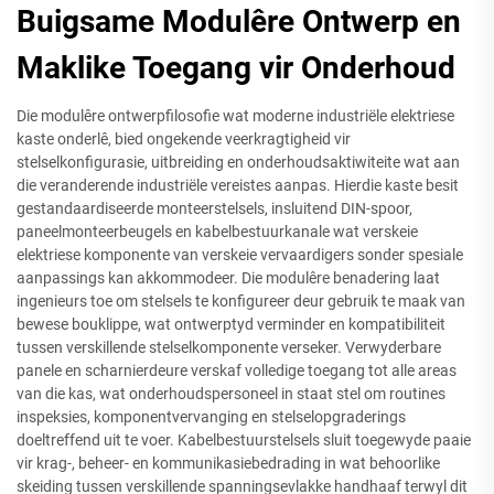
Buigsame Modulêre Ontwerp en
Maklike Toegang vir Onderhoud
Die modulêre ontwerpfilosofie wat moderne industriële elektriese
kaste onderlê, bied ongekende veerkragtigheid vir
stelselkonfigurasie, uitbreiding en onderhoudsaktiwiteite wat aan
die veranderende industriële vereistes aanpas. Hierdie kaste besit
gestandaardiseerde monteerstelsels, insluitend DIN-spoor,
paneelmonteerbeugels en kabelbestuurkanale wat verskeie
elektriese komponente van verskeie vervaardigers sonder spesiale
aanpassings kan akkommodeer. Die modulêre benadering laat
ingenieurs toe om stelsels te konfigureer deur gebruik te maak van
bewese bouklippe, wat ontwerptyd verminder en kompatibiliteit
tussen verskillende stelselkomponente verseker. Verwyderbare
panele en scharnierdeure verskaf volledige toegang tot alle areas
van die kas, wat onderhoudspersoneel in staat stel om routines
inspeksies, komponentvervanging en stelselopgraderings
doeltreffend uit te voer. Kabelbestuurstelsels sluit toegewyde paaie
vir krag-, beheer- en kommunikasiebedrading in wat behoorlike
skeiding tussen verskillende spanningsevlakke handhaaf terwyl dit