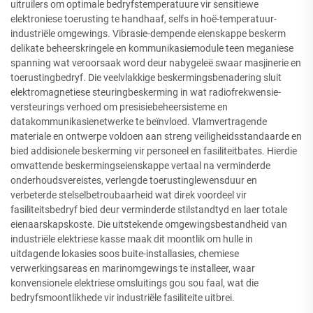
uitruilers om optimale bedryfstemperatuure vir sensitiewe
elektroniese toerusting te handhaaf, selfs in hoë-temperatuur-
industriële omgewings. Vibrasie-dempende eienskappe beskerm
delikate beheerskringele en kommunikasiemodule teen meganiese
spanning wat veroorsaak word deur nabygeleë swaar masjinerie en
toerustingbedryf. Die veelvlakkige beskermingsbenadering sluit
elektromagnetiese steuringbeskerming in wat radiofrekwensie-
versteurings verhoed om presisiebeheersisteme en
datakommunikasienetwerke te beïnvloed. Vlamvertragende
materiale en ontwerpe voldoen aan streng veiligheidsstandaarde en
bied addisionele beskerming vir personeel en fasiliteitbates. Hierdie
omvattende beskermingseienskappe vertaal na verminderde
onderhoudsvereistes, verlengde toerustinglewensduur en
verbeterde stelselbetroubaarheid wat direk voordeel vir
fasiliteitsbedryf bied deur verminderde stilstandtyd en laer totale
eienaarskapskoste. Die uitstekende omgewingsbestandheid van
industriële elektriese kasse maak dit moontlik om hulle in
uitdagende lokasies soos buite-installasies, chemiese
verwerkingsareas en marinomgewings te installeer, waar
konvensionele elektriese omsluitings gou sou faal, wat die
bedryfsmoontlikhede vir industriële fasiliteite uitbrei.