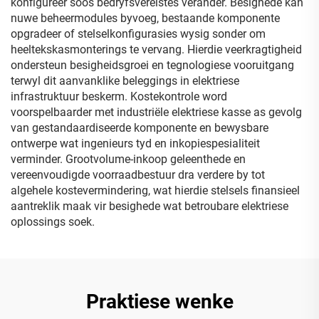
konfigureer soos bedryfsvereistes verander. Besighede kan
nuwe beheermodules byvoeg, bestaande komponente
opgradeer of stelselkonfigurasies wysig sonder om
heeltekskasmonterings te vervang. Hierdie veerkragtigheid
ondersteun besigheidsgroei en tegnologiese vooruitgang
terwyl dit aanvanklike beleggings in elektriese
infrastruktuur beskerm. Kostekontrole word
voorspelbaarder met industriële elektriese kasse as gevolg
van gestandaardiseerde komponente en bewysbare
ontwerpe wat ingenieurs tyd en inkopiespesialiteit
verminder. Grootvolume-inkoop geleenthede en
vereenvoudigde voorraadbestuur dra verdere by tot
algehele kostevermindering, wat hierdie stelsels finansieel
aantreklik maak vir besighede wat betroubare elektriese
oplossings soek.
Praktiese wenke