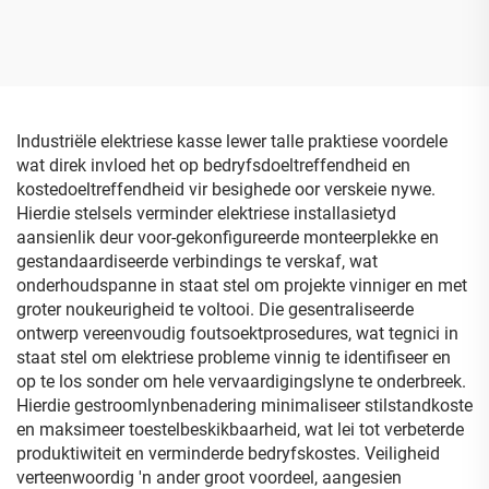
stofdig
Deksel, IP68 Koppelboks
vir Elektronika en
Instrumente, PC/ABS
Kunststof Boks
Industriële elektriese kasse lewer talle praktiese voordele
wat direk invloed het op bedryfsdoeltreffendheid en
kostedoeltreffendheid vir besighede oor verskeie nywe.
Hierdie stelsels verminder elektriese installasietyd
aansienlik deur voor-gekonfigureerde monteerplekke en
gestandaardiseerde verbindings te verskaf, wat
onderhoudspanne in staat stel om projekte vinniger en met
groter noukeurigheid te voltooi. Die gesentraliseerde
ontwerp vereenvoudig foutsoektprosedures, wat tegnici in
staat stel om elektriese probleme vinnig te identifiseer en
op te los sonder om hele vervaardigingslyne te onderbreek.
Hierdie gestroomlynbenadering minimaliseer stilstandkoste
en maksimeer toestelbeskikbaarheid, wat lei tot verbeterde
produktiwiteit en verminderde bedryfskostes. Veiligheid
verteenwoordig 'n ander groot voordeel, aangesien