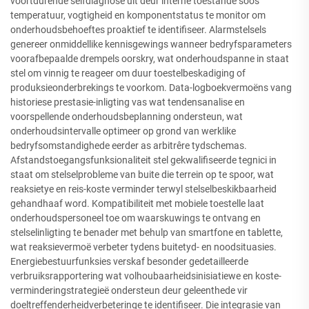
voortdurende selfdiagnose uit deur interne toestande soos
temperatuur, vogtigheid en komponentstatus te monitor om
onderhoudsbehoeftes proaktief te identifiseer. Alarmstelsels
genereer onmiddellike kennisgewings wanneer bedryfsparameters
voorafbepaalde drempels oorskry, wat onderhoudspanne in staat
stel om vinnig te reageer om duur toestelbeskadiging of
produksieonderbrekings te voorkom. Data-logboekvermoëns vang
historiese prestasie-inligting vas wat tendensanalise en
voorspellende onderhoudsbeplanning ondersteun, wat
onderhoudsintervalle optimeer op grond van werklike
bedryfsomstandighede eerder as arbitrêre tydschemas.
Afstandstoegangsfunksionaliteit stel gekwalifiseerde tegnici in
staat om stelselprobleme van buite die terrein op te spoor, wat
reaksietye en reis-koste verminder terwyl stelselbeskikbaarheid
gehandhaaf word. Kompatibiliteit met mobiele toestelle laat
onderhoudspersoneel toe om waarskuwings te ontvang en
stelselinligting te benader met behulp van smartfone en tablette,
wat reaksievermoë verbeter tydens buitetyd- en noodsituasies.
Energiebestuurfunksies verskaf besonder gedetailleerde
verbruiksrapportering wat volhoubaarheidsinisiatiewe en koste-
verminderingstrategieë ondersteun deur geleenthede vir
doeltreffenderheidverbeteringe te identifiseer. Die integrasie van