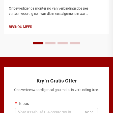
Onbevredigende montering van verbindingsdossies
verteenwoordig een van die mees algemene maar
voorkombare probleme in elektriese installasies, wat
potensieel tot veiligheidsrisiko’s, kode-oortredings en duur
BESKOU MEER
herstelwerk kan lei. Die begrip van die kritieke
monteringsfoute wat...
Kry 'n Gratis Offer
Ons verteenwoordiger sal gou met u in verbinding tree.
E-pos
0/100