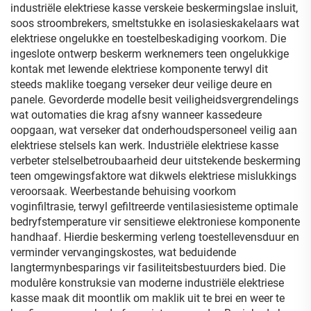
industriële elektriese kasse verskeie beskermingslae insluit,
soos stroombrekers, smeltstukke en isolasieskakelaars wat
elektriese ongelukke en toestelbeskadiging voorkom. Die
ingeslote ontwerp beskerm werknemers teen ongelukkige
kontak met lewende elektriese komponente terwyl dit
steeds maklike toegang verseker deur veilige deure en
panele. Gevorderde modelle besit veiligheidsvergrendelings
wat outomaties die krag afsny wanneer kassedeure
oopgaan, wat verseker dat onderhoudspersoneel veilig aan
elektriese stelsels kan werk. Industriële elektriese kasse
verbeter stelselbetroubaarheid deur uitstekende beskerming
teen omgewingsfaktore wat dikwels elektriese mislukkings
veroorsaak. Weerbestande behuising voorkom
voginfiltrasie, terwyl gefiltreerde ventilasiesisteme optimale
bedryfstemperature vir sensitiewe elektroniese komponente
handhaaf. Hierdie beskerming verleng toestellevensduur en
verminder vervangingskostes, wat beduidende
langtermynbesparings vir fasiliteitsbestuurders bied. Die
modulêre konstruksie van moderne industriële elektriese
kasse maak dit moontlik om maklik uit te brei en weer te