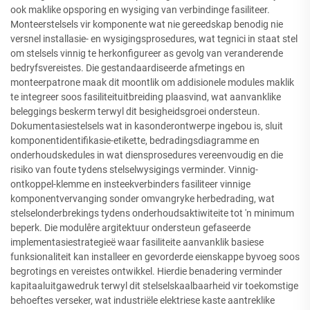
ook maklike opsporing en wysiging van verbindinge fasiliteer.
Monteerstelsels vir komponente wat nie gereedskap benodig nie
versnel installasie- en wysigingsprosedures, wat tegnici in staat stel
om stelsels vinnig te herkonfigureer as gevolg van veranderende
bedryfsvereistes. Die gestandaardiseerde afmetings en
monteerpatrone maak dit moontlik om addisionele modules maklik
te integreer soos fasiliteituitbreiding plaasvind, wat aanvanklike
beleggings beskerm terwyl dit besigheidsgroei ondersteun.
Dokumentasiestelsels wat in kasonderontwerpe ingebou is, sluit
komponentidentifikasie-etikette, bedradingsdiagramme en
onderhoudskedules in wat diensprosedures vereenvoudig en die
risiko van foute tydens stelselwysigings verminder. Vinnig-
ontkoppel-klemme en insteekverbinders fasiliteer vinnige
komponentvervanging sonder omvangryke herbedrading, wat
stelselonderbrekings tydens onderhoudsaktiwiteite tot 'n minimum
beperk. Die modulêre argitektuur ondersteun gefaseerde
implementasiestrategieë waar fasiliteite aanvanklik basiese
funksionaliteit kan installeer en gevorderde eienskappe byvoeg soos
begrotings en vereistes ontwikkel. Hierdie benadering verminder
kapitaaluitgawedruk terwyl dit stelselskaalbaarheid vir toekomstige
behoeftes verseker, wat industriële elektriese kaste aantreklike