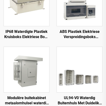
IP68 Waterdigte Plastiek
ABS Plastiek Elektriese
Kruisboks Elektriese Boks
Verspreidingsboks
met Vlekvrye Staal
Waterdig HT
Scharniere
Modulêre buitekabinet
UL94-V0 Waterdig
metaalomhulsel waterdig
Buitemhuls Met Duidelike