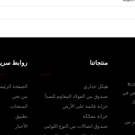
منتجاتنا
روابط سريع
. صناديق توزيع
هيكل جداري
الصفحة الرئيس
صص في
صندوق من الفولاذ المقاوم للصدأ
من نحن
الصناديق المقاومة للماء ذات التصنيف IP66 وIP67 وIP68،
خزانة قائمة على الأرض
المنتجات
خزانة مفككة
تطبيق
في أكثر من
صندوق اتصالات من النوع اللولبي
الأخبار