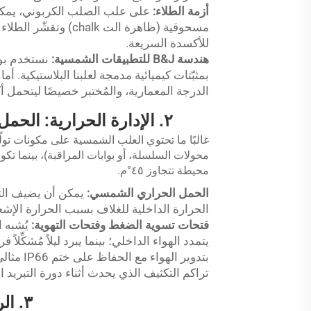
أزمة الطلاء:
على علب الصلب الكربوني، يمكن
للأكسدة السريعة.
هندسة B&J للتطبيقات الشمسية:
نستخدم بو
بمثبّتات كيميائية مدمجة لعلبنا البلاستيكية. أما
الدرجة المعمارية، والمُختبر خصيصًا ليتحمل أكثر من ١٠٠٠ ساعة من التعرض للأشعة ف
٢. الإدارة الحرارية: الحمل الحراري الشمسي و«تأثير الاحتباس الحراري»
غالبًا ما تحتوي العلب الشمسية على مكونات تولّد
محولات السلسلة، أو بوابات المراقبة)، بينما 
محيطة تتجاوز ٤٥°م.
الحمل الحراري الشمسي:
الحرارة الداخلية للغلاف بسبب الحرارة الإش
فتحات تسوية الضغط وفتحات التهوية:
يُشبه 
بتدوير ا
تراكم التكثيف الذي يحدث أثناء دورة التبري
٣. الرمال والغبار وسلامة الختم في المناطق القاحلة