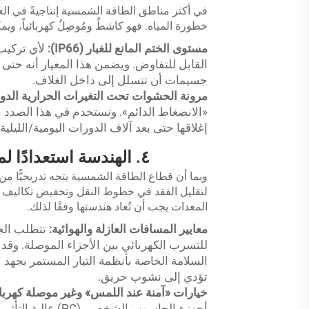
في أكثر مناطق الطاقة الشمسية إنتاجيةً في العا
خطورة المياه. فهو كاشطٌ ومُوصِلٌ كهربائياً، ويم
مستوى الختم المانع للغبار (IP66):
القابل للتفاوض. ويضمن هذا المعيار أنه حتى أ
جسيمات أن تتسلل إلى داخل الغلاف.
مرونة الحشوات تحت التغيرات الحرارية الدور
«الانضغاط الدائم». ونستخدم في هذا الصدد 
إغلاقها حتى بعد آلاف الدورات اليومية/الليلية للتغي
٤. الهندسة استعدادًا لمستقبل أنظمة التيار المستمر بجهد ١٥٠٠ فولت
المعدات يجب أن تُعاد هندستها وفقًا لذلك.
معايير المسافات العازلة والهوائية:
تتطلب الج
للتسرب الكهربائي بين الأجزاء الموصلة. وقد 
تؤدي إلى نشوب حريق.
خيارات «آمنة عند اللمس» وغير موصلة كهربائيً
أجهزة الحاسوب الشخص