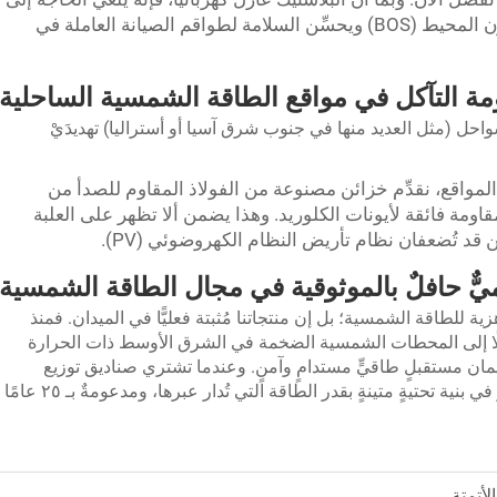
تأريض الخزانة نفسها، مما يبسِّط نظام التوازن المحيط (BOS) ويحسِّن السلامة لطواقم الصيانة العاملة في
حل (مثل العديد منها في جنوب شرق آسيا أو أستراليا) تهديدَيْ
المواقع، نقدِّم خزائن مصنوعة من الفولاذ المقاوم للصدأ من
نوم لمقاومة فائقة لأيونات الكلوريد. وهذا يضمن ألا تظهر على العلبة
ن قد تُضعفان نظام تأريض النظام الكهروضوئي (PV).
ميٌّ حافلٌ بالموثوقية في مجال الطاقة الشمسية
ية للطاقة الشمسية؛ بل إن منتجاتنا مُثبتة فعليًّا في الميدان. فمنذ
صولًا إلى المحطات الشمسية الضخمة في الشرق الأوسط ذات الحرارة
لضمان مستقبلٍ طاقيٍّ مستدامٍ وآمنٍ. وعندما تشتري صناديق توزيع
الطاقة الشمسية من شركة B&J، فأنت تستثمر في بنية تحتيةٍ متينةٍ بقدر الطاقة التي تُدار عبرها، ومدعومةٌ بـ ٢٥ عامًا
أتمتة