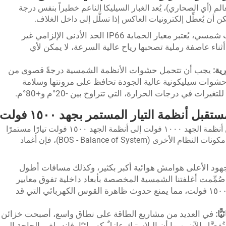
لم (أي الصحاري)، يُعد الغبار السيليكا الناعم خطيراً بنفس درجة
كن أن يُعطِّل إلكترونيات العاكس إذا تسلَّل إلى داخل الغلاف.
لأي تركيب شمسي، يُعتبر معيار الحماية IP66 الحد الأدنى الإلزامي غير
ثناء عاصفة رملية تصحبها رياح عالية السرعة، لا يمكن لأي
ية:
يجب أن تتحمل حشوات الأنظمة الشمسية درجةً قصوى من
حشوات سيليكونية عالية الجودة تحافظ على مرونتها وسلامة
رات في درجات الحرارة، التي تتراوح بين -20°م و+80°م.
وبما أن قطاع الطاقة الشمسية يتجه تدريجيًّا من أنظمة الجهد ١٠٠٠ فولت إلى أنظمة الجهد ١٥٠٠ فولت تيارًا مستمرًا
لتقليل الفقد في خطوط النقل وتخفيض تكاليف مكونات النظام الأخرى (BOS - Balance of System)، فإن أغماد
هود الأعلى هوامش هوائية أكبر بكثير، وكذلك مسافات أطول
صُمِّمت أغلفتنا الشمسية المخصصة بأبعاد داخلية تفوق معايير
السلامة الخاصة بأنظمة التيار المستمر بجهد ١٥٠٠ فولت، مما يمنع حدوث ظاهرة القوس الكهربائي التي قد
ّا:
في العديد من مشاريع الطاقة على نطاق واسع، أصبحت خزائن
ي (PC) عالية التأثير تُفضَّل الآن. وبما أن البلاستيك عازلٌ كهربائيًا، فإنه يلغي الحاجة إلى