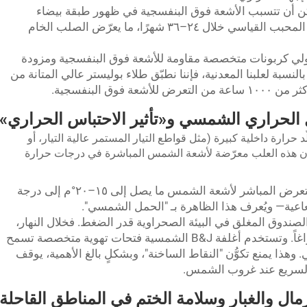
 أن تتسبب الأشعة فوق البنفسجية في ظهور طبقة بيضاء
مسحوقية (ظاهرة الت chalk) وتقشّر الطلاء المحبب القياسي خلال ٢٤–٣٦ شهرًا، ما يعرّض الصلب الخام
لي كربونات متخصصة مقاومة للأشعة فوق البنفسجية ومزودة
 بالنسبة لعلبنا المعدنية، فإننا نطبّق طلاء بوليستر عالي المتانة من
وق البنفسجية.
 حرارة داخلية كبيرة (مثل قواطع التيار المستمر عالية التيار، أو
تكون هذه العلب معرّضة لأشعة الشمس المباشرة في درجات حرارة
يمكن أن يضيف التعرض المباشر لأشعة الشمس ما يصل إلى ١٥–٢٠°م إلى درجة
عاعية— ويُعرف هذا الظاهرة بـ "الحمل الشمسي".
الصندوق المغلق في البيئة الصحراوية قدر الضغط. فخلال النهار،
يتمدد الهواء الداخلي؛ بينما يبرد ليلاً مُشكِّلاً فراغاً. وتستخدم أغلفة B&J الشمسية فتحات تهوية متخصصة تسمح
لهواء مع الحفاظ على ختم IP66 مثالي. وهذا يمنع تكوُّن "النقاط الساخنة"، وبشكلٍ بالغ الأهمية، يوقف
د السريع عند غروب الشمس.