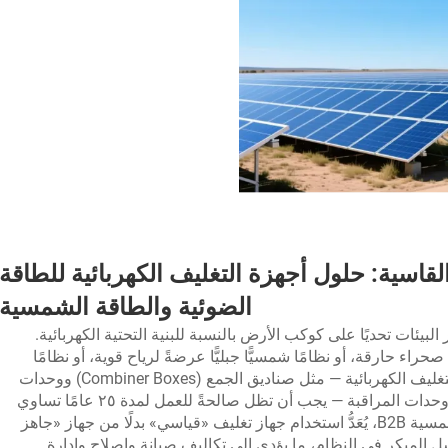
القاسية: حلول أجهزة التغليف الكهربائية للطاقة
الضوئية والطاقة الشمسية
 البيئات تحديًا على كوكب الأرض بالنسبة للبنية التحتية الكهربائية.
حارقة، أو نظامًا شمسيًّا جبليًّا عرضةً لرياح قوية، أو نظامًا
سقفيًّا في مدينة ساحلية استوائية، فإن أجهزة التغليف الكهربائية — مثل صناديق الجمع (Combiner Boxes) ووحدات
إيواء المحولات العكسية (Inverter Housings) ووحدات المراقبة — يجب أن تظل صالحةً للعمل لمدة ٢٥ عامًا تساوي
تمامًا عمر الألواح نفسها. وفي قطاع الطاقة الشمسية B2B، يُعَدُّ استخدام جهاز تغليف «قياسي» بدلًا من جهاز «جاهز
 المبكر في النظام، ما يؤدي إلى تكاليف صيانة وإصلاح وإدارة