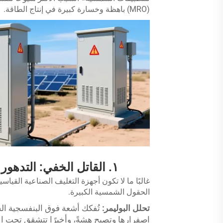
(MRO) باهظة وخسارة كبيرة في إنتاج الطاقة.
١. القاتل الخفي: التدهور الناتج عن الأشعة فوق البنفسجية وإجهاد المواد
غالبًا ما لا تكون أجهزة التغليف الصناعية القي
الحقول الشمسية الكبيرة.
تحلل البوليمر:
تُفكك أشعة فوق البنفسجية ال
اصفرارها وتصبح هشةً، وأخيرًا تتشقق تحت ال