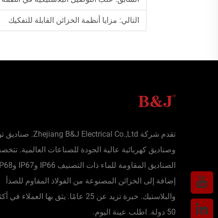
التالي:
مزايا أنظمة الخزائن القابلة للتفكيك
تقدم شركة Zhejiang B&J Electrical Co.,Ltd
وصناديق كهربائية عالية الجودة للصناعات العالمية. تتخ
إضافة إلى الخزائن المصنوعة من الفولاذ المقاوم للصدأ
والبلاستيك. خبرة تزيد عن 25 عامًا. يثق بها العملاء 
50 دولة. اطلب عينة اليوم.