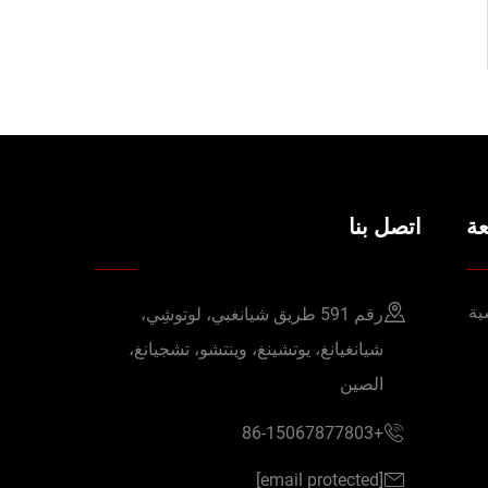
ة
اتصل بنا
ية
رقم 591 طريق شيانغبي، لوتوشِي،
شيانغيانغ، يوتشينغ، وينتشو، تشجيانغ،
الصين
+86-15067877803
[email protected]