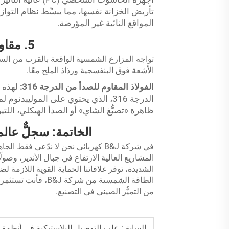
المواقع النائية غير المؤرضة.
5. مقاومة التآكل في مواقع الطاقة الشمسية الساحلية
تواجه المزارع الشمسية الواقعة بالقرب من السوا
الأشعة فوق البنفسجية ورذاذ الملح معًا.
الفولاذ المقاوم للصدأ من الدرجة 316:
لهذه 
الدرجة 316، الذي يحتوي على الموليبد
ظاهرة «تصبُّغ الشاي» أو الصدأ الهيكلي، اللتي
الخاتمة: سجلٌّ عال
في شركة B&J
كهربائي
نحن لا ندّعي فقط الجاهز
المشاريع العالية الارتفاع في جبال الأنديز، و
الشديدة، توفر غلافاتنا الحماية القوية اللازمة 
من التميُّز الصيني في التصنيع.
السابق:
علب التوصيل البلاستيكية في أنظمة ال