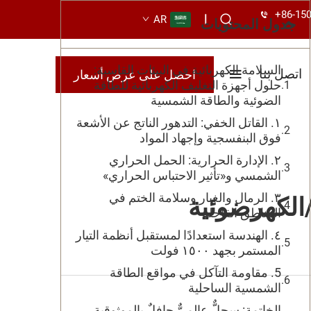
+86-15
|
AR
جدول المحتويات
السلامة الكهربائية في البيئات القاسية:
اتصل بنا
احصل على عرض أسعار
حلول أجهزة التغليف الكهربائية للطاقة
الضوئية والطاقة الشمسية
١. القاتل الخفي: التدهور الناتج عن الأشعة
فوق البنفسجية وإجهاد المواد
٢. الإدارة الحرارية: الحمل الحراري
الشمسي و«تأثير الاحتباس الحراري»
٣. الرمال والغبار وسلامة الختم في
/الكهرضوئية
المناطق القاحلة
٤. الهندسة استعدادًا لمستقبل أنظمة التيار
المستمر بجهد ١٥٠٠ فولت
5. مقاومة التآكل في مواقع الطاقة
الشمسية الساحلية
الخاتمة: سجلٌّ عالميٌّ حافلٌ بالموثوقية