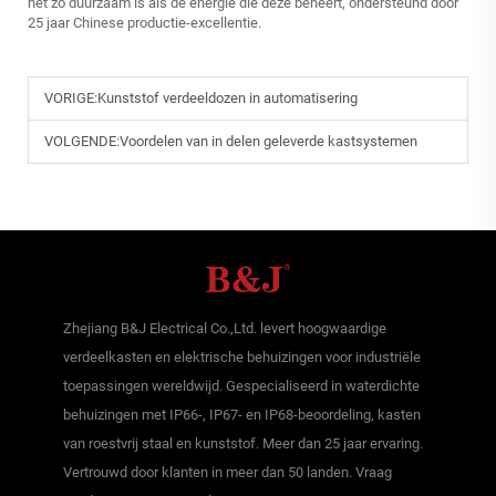
net zo duurzaam is als de energie die deze beheert, ondersteund door
25 jaar Chinese productie-excellentie.
VORIGE:
Kunststof verdeeldozen in automatisering
VOLGENDE:
Voordelen van in delen geleverde kastsystemen
Zhejiang B&J Electrical Co.,Ltd. levert hoogwaardige
verdeelkasten en elektrische behuizingen voor industriële
toepassingen wereldwijd. Gespecialiseerd in waterdichte
behuizingen met IP66-, IP67- en IP68-beoordeling, kasten
van roestvrij staal en kunststof. Meer dan 25 jaar ervaring.
Vertrouwd door klanten in meer dan 50 landen. Vraag