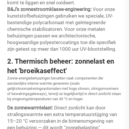
komt te liggen en snel oxideert.
B&J’s zonnestroomklasse-engineering:
Voor onze
kunststofbehuizingen gebruiken we speciale, UV-
bestendige polycarbonaat met geïntegreerde
chemische stabilisatoren. Voor onze metalen
behuizingen passen we architectonische,
hoogwaardige polyestercoatings toe die specifiek
zijn getest op meer dan 1000 uur UV-blootstelling.
2. Thermisch beheer: zonnelast en
het 'broeikaseffect'
Zonne-energiebehuizingen bevatten vaak componenten die
aanzienlijke interne warmte genereren (zoals
gelijkstroomzekeringsautomaten met hoge stroom, stringomvormers
of bewakingsgateways), terwijl ze tegelijkertijd in direct zonlicht staan
bij omgevingstemperaturen van 45 °C en hoger.
De zonnewarmtelast:
Direct zonlicht kan door
stralingswarmte een extra temperatuurstijging van
15–20 °C veroorzaken in de binnenomgeving van
een behuizing — dit wordt "zonnebelasting"