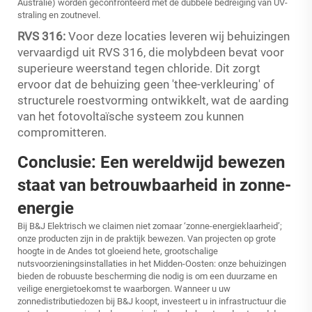
Australië) worden geconfronteerd met de dubbele bedreiging van UV-
straling en zoutnevel.
RVS 316:
Voor deze locaties leveren wij behuizingen
vervaardigd uit RVS 316, die molybdeen bevat voor
superieure weerstand tegen chloride. Dit zorgt
ervoor dat de behuizing geen 'thee-verkleuring' of
structurele roestvorming ontwikkelt, wat de aarding
van het fotovoltaïsche systeem zou kunnen
compromitteren.
Conclusie: Een wereldwijd bewezen
staat van betrouwbaarheid in zonne-
energie
Bij B&J
Elektrisch
we claimen niet zomaar ‘zonne-energieklaarheid’;
onze producten zijn in de praktijk bewezen. Van projecten op grote
hoogte in de Andes tot gloeiend hete, grootschalige
nutsvoorzieningsinstallaties in het Midden-Oosten: onze behuizingen
bieden de robuuste bescherming die nodig is om een duurzame en
veilige energietoekomst te waarborgen. Wanneer u uw
zonnedistributiedozen bij B&J koopt, investeert u in infrastructuur die