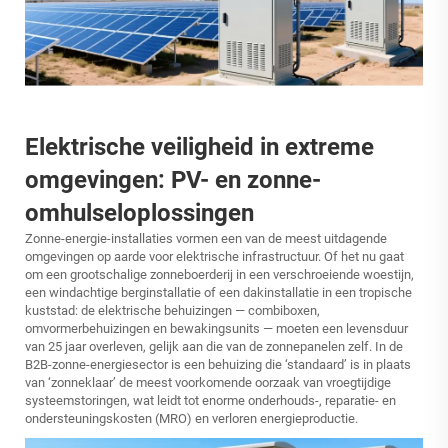
Elektrische veiligheid in extreme
omgevingen: PV- en zonne-
omhulseloplossingen
Zonne-energie-installaties vormen een van de meest uitdagende
omgevingen op aarde voor elektrische infrastructuur. Of het nu gaat
om een grootschalige zonneboerderij in een verschroeiende woestijn,
een windachtige berginstallatie of een dakinstallatie in een tropische
kuststad: de elektrische behuizingen — combiboxen,
omvormerbehuizingen en bewakingsunits — moeten een levensduur
van 25 jaar overleven, gelijk aan die van de zonnepanelen zelf. In de
B2B-zonne-energiesector is een behuizing die ‘standaard’ is in plaats
van ‘zonneklaar’ de meest voorkomende oorzaak van vroegtijdige
systeemstoringen, wat leidt tot enorme onderhouds-, reparatie- en
ondersteuningskosten (MRO) en verloren energieproductie.