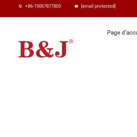
+86-15067877803
[email protected]
Page d’accu