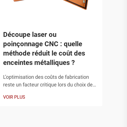
Découpe laser ou
Cho
poinçonnage CNC : quelle
mét
méthode réduit le coût des
de 
enceintes métalliques ?
Le c
pour
L’optimisation des coûts de fabrication
une 
reste un facteur critique lors du choix des
VOIR
norm
procédés de fabrication pour la
VOIR PLUS
à la
production d’enceintes métalliques. Le
exig
choix entre découpe laser et
méta
poinçonnage CNC influence directement
barr
à la fois les investissements initiaux en