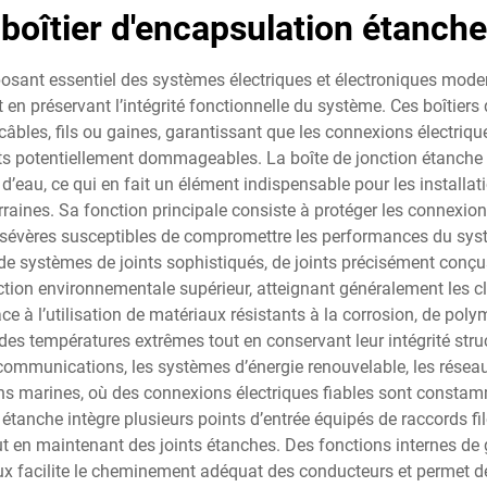
boîtier d'encapsulation étanche
osant essentiel des systèmes électriques et électroniques moder
en préservant l’intégrité fonctionnelle du système. Ces boîtiers 
les, fils ou gaines, garantissant que les connexions électriques
nts potentiellement dommageables. La boîte de jonction étanche 
 d’eau, ce qui en fait un élément indispensable pour les installat
erraines. Sa fonction principale consiste à protéger les connexion
s sévères susceptibles de compromettre les performances du systè
e systèmes de joints sophistiqués, de joints précisément conçus 
tion environnementale supérieur, atteignant généralement les c
ce à l’utilisation de matériaux résistants à la corrosion, de p
es températures extrêmes tout en conservant leur intégrité stru
mmunications, les systèmes d’énergie renouvelable, les réseaux 
lations marines, où des connexions électriques fiables sont cons
on étanche intègre plusieurs points d’entrée équipés de raccords 
tout en maintenant des joints étanches. Des fonctions internes d
ux facilite le cheminement adéquat des conducteurs et permet d