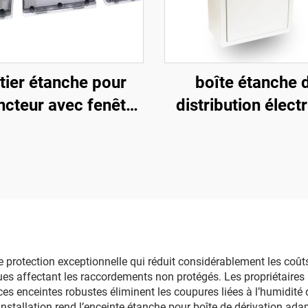
tier étanche pour
boîte étanche 
ncteur avec fenêtre
distribution élect
ôles IP67, fenêtre
boîte de raccord
ansparente avec
tection contre les
contacts, capot
 une protection exceptionnelle qui réduit considérablement les
ques affectant les raccordements non protégés. Les propriétaires 
ces enceintes robustes éliminent les coupures liées à l’humidité
nstallation rend l’enceinte étanche pour boîte de dérivation ada