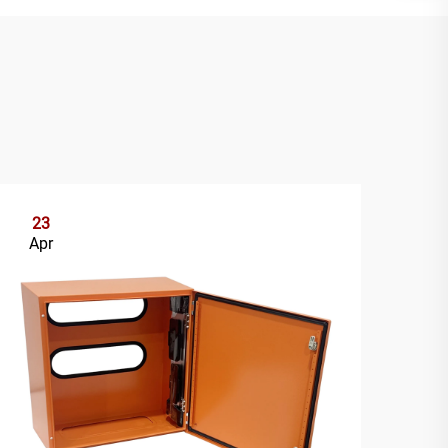
23
2
Apr
Ap