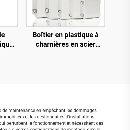
de
Boîtier en plastique à
rique
charnières en acier
ement
inoxydable IP678, boîte
électrique étanche et
anti-poussière avec
couvercle gris
 coûts de maintenance en empêchant les dommages
immobiliers et les gestionnaires d’installations
 qui perturbent le fonctionnement et nécessitent des
ptée à diverses configurations de montage, qu’elle