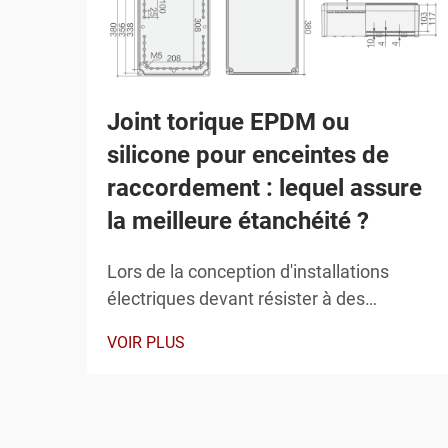
Joint torique EPDM ou
silicone pour enceintes de
raccordement : lequel assure
la meilleure étanchéité ?
Lors de la conception d'installations
électriques devant résister à des
conditions environnementales sévères, le
VOIR PLUS
choix entre des joints toriques en EPDM
et en silicone pour votre enceinte de
raccordement peut déterminer la fiabilité
à long terme de l'ensemble de votre