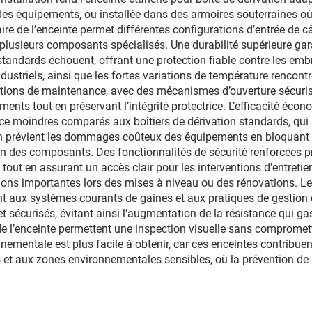
es équipements, ou installée dans des armoires souterraines où l
re de l’enceinte permet différentes configurations d’entrée de c
r plusieurs composants spécialisés. Une durabilité supérieure g
standards échouent, offrant une protection fiable contre les emb
striels, ainsi que les fortes variations de température rencontr
érations de maintenance, avec des mécanismes d’ouverture sécuris
ments tout en préservant l’intégrité protectrice. L’efficacité éc
e moindres comparés aux boîtiers de dérivation standards, qui 
ation prévient les dommages coûteux des équipements en bloquant 
ion des composants. Des fonctionnalités de sécurité renforcées pr
out en assurant un accès clair pour les interventions d’entretie
tions importantes lors des mises à niveau ou des rénovations. L
 aux systèmes courants de gaines et aux pratiques de gestion de
t sécurisés, évitant ainsi l’augmentation de la résistance qui gas
l’enceinte permettent une inspection visuelle sans compromettre 
ementale est plus facile à obtenir, car ces enceintes contribue
es et aux zones environnementales sensibles, où la prévention de 