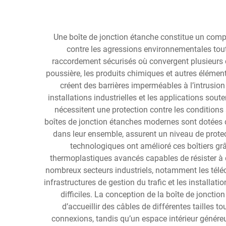
Une boîte de jonction étanche constitue un comp
contre les agressions environnementales tout 
raccordement sécurisés où convergent plusieurs câb
poussière, les produits chimiques et autres éléme
créent des barrières imperméables à l’intrusion
installations industrielles et les applications sout
nécessitent une protection contre les condition
boîtes de jonction étanches modernes sont dotées d
dans leur ensemble, assurent un niveau de protec
technologiques ont amélioré ces boîtiers grâ
thermoplastiques avancés capables de résister à d
nombreux secteurs industriels, notamment les téléco
infrastructures de gestion du trafic et les instal
difficiles. La conception de la boîte de joncti
d’accueillir des câbles de différentes tailles 
connexions, tandis qu’un espace intérieur génére