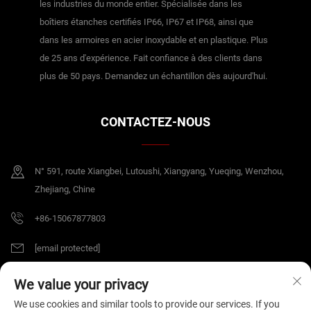
les industries du monde entier. Spécialisée dans les
boîtiers étanches certifiés IP66, IP67 et IP68, ainsi que
dans les armoires en acier inoxydable et en plastique. Plus
de 25 ans d'expérience. Fait confiance à des clients dans
plus de 50 pays. Demandez un échantillon dès aujourd'hui.
CONTACTEZ-NOUS
N° 591, route Xiangbei, Lutoushi, Xiangyang, Yueqing, Wenzhou,
Zhejiang, Chine
+86-15067877803
[email protected]
We value your privacy
Droits d'auteur © 2025 China Zhejiang B&J Electrical Co.,Ltd. Tous droits
We use cookies and similar tools to provide our services. If you
réservés.
Politique de confidentialité