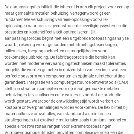
De aanpassingsflexibiliteit die inherent is aan elk project voor een op
maat gemaakte metalen behuizing, vertegenwoordigt een
fundamentele verschuiving van 'één-oplossing-voor-alle'-
oplossingen naar precies geconstrueerde beveiligingssystemen die
prestaties en kosteneffectiviteit optimaliseren. Dit
aanpassingsproces begint met een uitgebreide toepassingsanalyse
waarbij rekening wordt gehouden met afmetingsbeperkingen,
milieu-eisen, toegangsbehoeften en mogelijkheden voor
toekomstige uitbreiding. De fabricageprecisie die bereikt kan
worden met moderne vervaardigingstechnieken maakt toleranties
mogelijk die worden gemeten in duizendsten van een inch, wat een
perfecte pasvorm van componenten en optimale ruimtebenutting
garandeert. Integratie van computergestuurde ontwerptools (CAD)
stelt u in staat om concepten voor op maat gemaakte metalen
behuizingen te visualiseren en te valideren voordat de productie
wordt gestart, waardoor de ontwikkelingstijd wordt verkort en
kostbare ontwerpherhalingen worden voorkomen. De flexibiliteit bij
materiaalkeuze omvat alles, van standaard aluminium- en
staallegeringen tot exotische materialen zoals titanium, Inconel en
speciale roestvaststaalrangen voor extreme toepassingen.
Vormgevingsmogelijkheden omvatten complexe geometrieën die