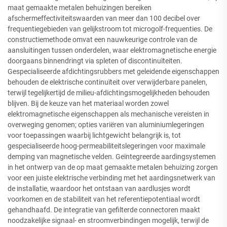
maat gemaakte metalen behuizingen bereiken
afschermeffectiviteitswaarden van meer dan 100 decibel over
frequentiegebieden van gelijkstroom tot microgolf-frequenties. De
constructiemethode omvat een nauwkeurige controle van de
aansluitingen tussen onderdelen, waar elektromagnetische energie
doorgaans binnendringt via spleten of discontinuïteiten.
Gespecialiseerde afdichtingsrubbers met geleidende eigenschappen
behouden de elektrische continuïteit over verwijderbare panelen,
terwijl tegelijkertijd de milieu-afdichtingsmogelijkheden behouden
blijven. Bij de keuze van het materiaal worden zowel
elektromagnetische eigenschappen als mechanische vereisten in
overweging genomen; opties variëren van aluminiumlegeringen
voor toepassingen waarbij lichtgewicht belangrijk is, tot
gespecialiseerde hoog-permeabiliteitslegeringen voor maximale
demping van magnetische velden. Geïntegreerde aardingsystemen
in het ontwerp van de op maat gemaakte metalen behuizing zorgen
voor een juiste elektrische verbinding met het aardingsnetwerk van
de installatie, waardoor het ontstaan van aardlusjes wordt
voorkomen en de stabiliteit van het referentiepotentiaal wordt
gehandhaafd. De integratie van gefilterde connectoren maakt
noodzakelijke signaal- en stroomverbindingen mogelijk, terwijl de