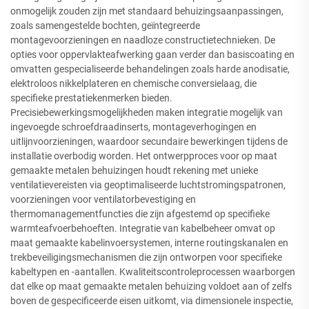
onmogelijk zouden zijn met standaard behuizingsaanpassingen,
zoals samengestelde bochten, geïntegreerde
montagevoorzieningen en naadloze constructietechnieken. De
opties voor oppervlakteafwerking gaan verder dan basiscoating en
omvatten gespecialiseerde behandelingen zoals harde anodisatie,
elektroloos nikkelplateren en chemische conversielaag, die
specifieke prestatiekenmerken bieden.
Precisiebewerkingsmogelijkheden maken integratie mogelijk van
ingevoegde schroefdraadinserts, montageverhogingen en
uitlijnvoorzieningen, waardoor secundaire bewerkingen tijdens de
installatie overbodig worden. Het ontwerpproces voor op maat
gemaakte metalen behuizingen houdt rekening met unieke
ventilatievereisten via geoptimaliseerde luchtstromingspatronen,
voorzieningen voor ventilatorbevestiging en
thermomanagementfuncties die zijn afgestemd op specifieke
warmteafvoerbehoeften. Integratie van kabelbeheer omvat op
maat gemaakte kabelinvoersystemen, interne routingskanalen en
trekbeveiligingsmechanismen die zijn ontworpen voor specifieke
kabeltypen en -aantallen. Kwaliteitscontroleprocessen waarborgen
dat elke op maat gemaakte metalen behuizing voldoet aan of zelfs
boven de gespecificeerde eisen uitkomt, via dimensionele inspectie,