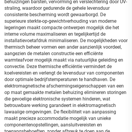
behuizingen barsten, vervorming en verslechtering door UV-
straling, waardoor gedurende de gehele levensduur
consistente bescherming wordt gewaarborgd. De
superieure sterkte-op-gewichtverhouding van moderne
legeringen maakt compacte ontwerpen mogelijk die het
interne volume maximaliseren en tegelijkertijd de
installatievoetafdruk minimaliseren. De mogelijkheden voor
thermisch beheer vormen een ander aanzienlijk voordeel,
aangezien de metalen constructie een efficiënte
warmteafvoer mogelijk maakt via natuurlijke geleiding en
convectie. Deze thermische efficiëntie vermindert de
koelvereisten en verlengt de levensduur van componenten
door optimale bedrijfstemperaturen te handhaven. De
elektromagnetische afschermingseigenschappen van een
op maat gemaakte metalen behuizing elimineren storingen
die gevoelige elektronische systemen hinderen, wat
betrouwbare werking garandeert in elektromagnetisch
lawaaiige omgevingen. De flexibiliteit van aanpassing
maakt precieze accommodatie mogelijk van unieke
componentenopstellingen, aansluitvereisten en
toegangsbehoeften, zonder afbreuk te doen aan de