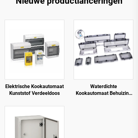
Nieuwe productlanceringen
Waterdichte
Elektrische Kookautomaat
Kookautomaat Behuizing
Kunststof Verdeeldoos
Venster 18-polig IP67
Transparant
Contactbeschermingsvenste
Kap