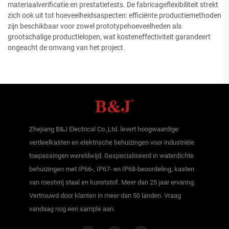
materiaalverificatie en prestatietests. De fabricageflexibiliteit strekt
zich ook uit tot hoeveelheidsaspecten: efficiënte productiemethoden
zijn beschikbaar voor zowel prototypehoeveelheden als
grootschalige productielopen, wat kosteneffectiviteit garandeert
ongeacht de omvang van het project.
Zhejiang B&J Electrical Co.,Ltd. levert hoogwaardige
verdeelkasten en elektrische behuizingen voor industriële
toepassingen wereldwijd. Gespecialiseerd in waterdichte
behuizingen met IP66-, IP67- en IP68-beoordeling, kasten
van roestvrij staal en kunststof. Meer dan 25 jaar ervaring.
Vertrouwd door klanten in meer dan 50 landen. Vraag
vandaag nog een sample aan.