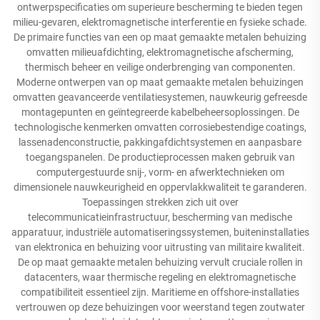
ontwerpspecificaties om superieure bescherming te bieden tegen
milieu-gevaren, elektromagnetische interferentie en fysieke schade.
De primaire functies van een op maat gemaakte metalen behuizing
omvatten milieuafdichting, elektromagnetische afscherming,
thermisch beheer en veilige onderbrenging van componenten.
Moderne ontwerpen van op maat gemaakte metalen behuizingen
omvatten geavanceerde ventilatiesystemen, nauwkeurig gefreesde
montagepunten en geïntegreerde kabelbeheersoplossingen. De
technologische kenmerken omvatten corrosiebestendige coatings,
lassenadenconstructie, pakkingafdichtsystemen en aanpasbare
toegangspanelen. De productieprocessen maken gebruik van
computergestuurde snij-, vorm- en afwerktechnieken om
dimensionele nauwkeurigheid en oppervlakkwaliteit te garanderen.
Toepassingen strekken zich uit over
telecommunicatieinfrastructuur, bescherming van medische
apparatuur, industriële automatiseringssystemen, buiteninstallaties
van elektronica en behuizing voor uitrusting van militaire kwaliteit.
De op maat gemaakte metalen behuizing vervult cruciale rollen in
datacenters, waar thermische regeling en elektromagnetische
compatibiliteit essentieel zijn. Maritieme en offshore-installaties
vertrouwen op deze behuizingen voor weerstand tegen zoutwater