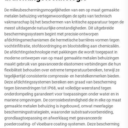
De milieubeschermingsmogelijkheden van een op maat gemaakte
metalen behuizing vertegenwoordigen de spits van technisch
vakmanschap bij het beschermen van kritische apparatuur tegen de
meest uitdagende natuurlijke omstandigheden. Dit uitgebreide
beschermingssysteem begint met precisie-ontworpen
afdichtingsmechanismen die hermetische barrières vormen tegen
vochtinfiltratie, stofdoordringing en blootstelling aan chemicaliën.
De afdichtingstechnologie met pakkingen die wordt toegepast in
moderne ontwerpen van op maat gemaakte metalen behuizingen
maakt gebruik van geavanceerde elastomere verbindingen die hun
flexibiliteit behouden over extreme temperatuurbereiken, terwijl ze
tegelijkertijd consistente compressie- en herstelkenmerken bieden.
Deze afdichtingssystemen bereiken een graad van bescherming
tegen binnendringen tot IP68, wat volledige weerstand tegen
onderdompeling garandeert voor toepassingen onder water en in
mariene omgevingen. De corrosiebestendigheid die in elke op maat
gemaakte metalen behuizing is ingebouwd, omvat meerlagige
beschermingsstrategieën, waaronder substraatvoorbereiding,
grondlaagtoepassing en afwerklaag met geavanceerde
poedercoating- of vloeibare coating-systemen. Deze bescherming