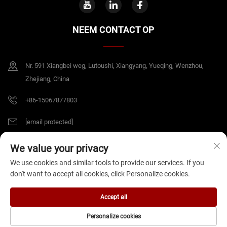
NEEM CONTACT OP
Nr. 591 Xiangbei weg, Lutoushi, Xiangyang, Yueqing, Wenzhou,
Zhejiang, China
+86-15067877803
[email protected]
We value your privacy
Copyright © 2026 China Zhejiang B&J Electrical Co.,Ltd. Alle rechten
We use cookies and similar tools to provide our services. If you
voorbehouden.
Privacybeleid
don't want to accept all cookies, click Personalize cookies.
Accept all
Personalize cookies