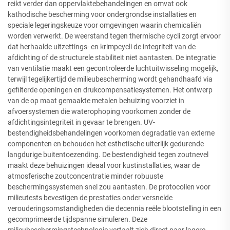
reikt verder dan oppervlaktebehandelingen en omvat ook
kathodische bescherming voor ondergrondse installaties en
speciale legeringskeuze voor omgevingen waarin chemicaliën
worden verwerkt. De weerstand tegen thermische cycli zorgt ervoor
dat herhaalde uitzettings- en krimpcycli de integriteit van de
afdichting of de structurele stabiliteit niet aantasten. De integratie
van ventilatie maakt een gecontroleerde luchtuitwisseling mogelijk,
terwijl tegelijkertijd de milieubescherming wordt gehandhaafd via
gefilterde openingen en drukcompensatiesystemen. Het ontwerp
van de op maat gemaakte metalen behuizing voorziet in
afvoersystemen die waterophoping voorkomen zonder de
afdichtingsintegriteit in gevaar te brengen. UV-
bestendigheidsbehandelingen voorkomen degradatie van externe
componenten en behouden het esthetische uiterlijk gedurende
langdurige buitentoezending. De bestendigheid tegen zoutnevel
maakt deze behuizingen ideaal voor kustinstallaties, waar de
atmosferische zoutconcentratie minder robuuste
beschermingssystemen snel zou aantasten. De protocollen voor
milieutests bevestigen de prestaties onder versnelde
verouderingsomstandigheden die decennia reële blootstelling in een
gecomprimeerde tijdspanne simuleren. Deze