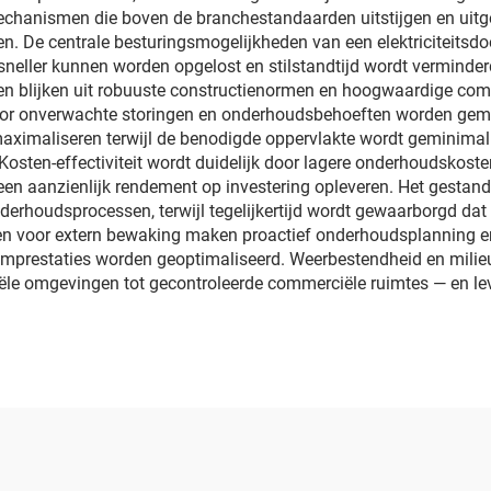
chanismen die boven de branchestandaarden uitstijgen en uitg
en. De centrale besturingsmogelijkheden van een elektriciteits
eller kunnen worden opgelost en stilstandtijd wordt verminde
en blijken uit robuuste constructienormen en hoogwaardige com
r onverwachte storingen en onderhoudsbehoeften worden gemin
aximaliseren terwijl de benodigde oppervlakte wordt geminimalis
Kosten-effectiviteit wordt duidelijk door lagere onderhoudskost
k een aanzienlijk rendement op investering opleveren. Het gestan
nderhoudsprocessen, terwijl tegelijkertijd wordt gewaarborgd dat 
en voor extern bewaking maken proactief onderhoudsplanning en 
mprestaties worden geoptimaliseerd. Weerbestendheid en milie
ële omgevingen tot gecontroleerde commerciële ruimtes — en lev