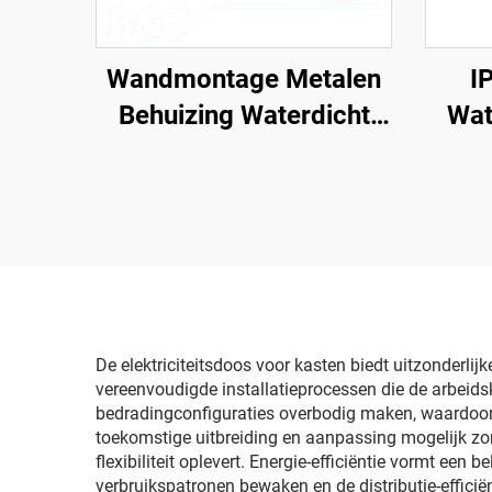
Wandmontage Metalen
I
Behuizing Waterdicht
Wat
Buiten IP66 Verdeelkast
Bo
Ele
Wee
Kuns
De elektriciteitsdoos voor kasten biedt uitzonderlij
vereenvoudigde installatieprocessen die de arbeid
bedradingconfiguraties overbodig maken, waardoor 
toekomstige uitbreiding en aanpassing mogelijk zo
flexibiliteit oplevert. Energie-efficiëntie vormt een
verbruikspatronen bewaken en de distributie-efficiën