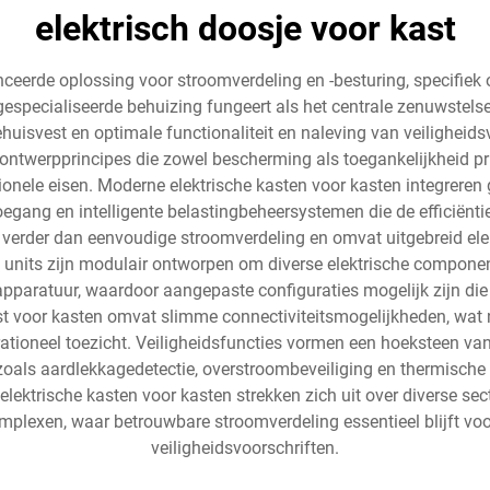
elektrisch doosje voor kast
eerde oplossing voor stroomverdeling en -besturing, specifiek on
specialiseerde behuizing fungeert als het centrale zenuwstelsel
huisvest en optimale functionaliteit en naleving van veiligheid
ntwerpprincipes die zowel bescherming als toegankelijkheid pri
ionele eisen. Moderne elektrische kasten voor kasten integrere
egang en intelligente belastingbeheersystemen die de efficiënti
t verder dan eenvoudige stroomverdeling en omvat uitgebreid ele
units zijn modulair ontworpen om diverse elektrische componen
apparatuur, waardoor aangepaste configuraties mogelijk zijn die
kast voor kasten omvat slimme connectiviteitsmogelijkheden, wa
tioneel toezicht. Veiligheidsfuncties vormen een hoeksteen van
s aardlekkagedetectie, overstroombeveiliging en thermische 
trische kasten voor kasten strekken zich uit over diverse secto
lexen, waar betrouwbare stroomverdeling essentieel blijft voor
veiligheidsvoorschriften.