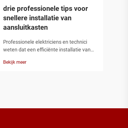
drie professionele tips voor
De 
snellere installatie van
met
aansluitkasten
202
Professionele elektriciens en technici
Het 
weten dat een efficiënte installatie van
voor
aansluitkasten aanzienlijk kan invloeden
orga
Bekijk meer
Bekij
op projecttijdschema's en de algehele
bela
kwaliteit. Hoewel veel installateurs zich
duur
uitsluitend richten op de elektrische
oplo
aansluitingen, beïnvloeden de montage
meta
en positionering p...
stijg