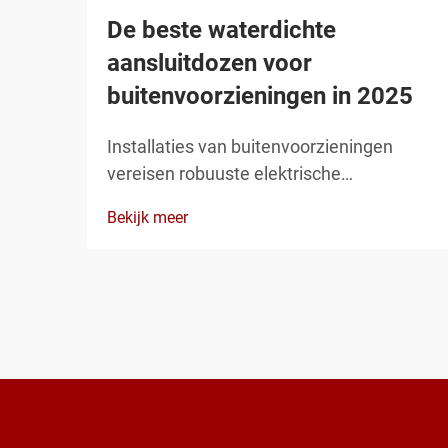
De beste waterdichte
aansluitdozen voor
buitenvoorzieningen in 2025
Installaties van buitenvoorzieningen
vereisen robuuste elektrische
aansluitingen die het hele jaar door
Bekijk meer
weerstaan aan extreme
weersomstandigheden. Een
hoogwaardige aansluitdoos vormt het
cruciale onderdeel dat elektrische
aansluitingen beschermt tegen vocht,
stof en...