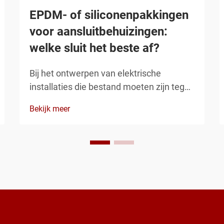
EPDM- of siliconenpakkingen
voor aansluitbehuizingen:
welke sluit het beste af?
Bij het ontwerpen van elektrische
installaties die bestand moeten zijn tegen
zware omgevingsomstandigheden, kan
Bekijk meer
de keuze tussen EPDM- en
siliconenpakkingen voor uw aansluitkast
bepalend zijn voor de
langetermijnbetrouwbaarheid van uw
gehele systeem. Beide materialen bieden
d...