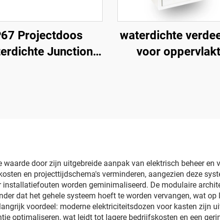
P67 Projectdoos
waterdichte verdee
erdichte Junction
voor oppervlakt
x Weerbestendig
installatie
ktrisch Behuizing
rbestendige ABS
tstof Grijze Deksel
ke waarde door zijn uitgebreide aanpak van elektrisch beheer en v
skosten en projecttijdschema's verminderen, aangezien deze sy
installatiefouten worden geminimaliseerd. De modulaire archite
nder dat het gehele systeem hoeft te worden vervangen, wat op 
 belangrijk voordeel: moderne elektriciteitsdozen voor kasten zijn 
tie optimaliseren, wat leidt tot lagere bedrijfskosten en een geri