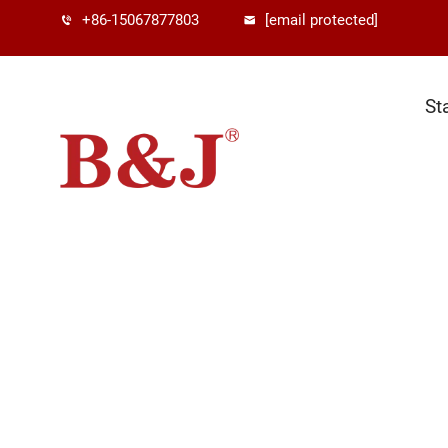
+86-15067877803
[email protected]
St